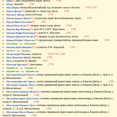
(*)
, англ. изобретатель кораб. насоса
1760
Аббот
, портной
1780
Абграт
, беглер-бей румелийский, тур. полномоч. посол в России
1775-1776
Абдул Керим
(*)
, конюший, чл. свиты тур. посла
1758
Абдула Эфенди
, посол в России
1779
Абдуласах-Эфенди
(*)
, солдат мор. кораб. флота Кронштадт. порта
1752
Абдулов Даниил (Мамет)
(*)
1782
Абдулов Иван Алексеевич
(*)
, татарин, матрос галер. флота
1746
Абдулов Петр (Асак)
(*)
, дочь И.А. и М.Р. Абдуловых
1782
Абдулова Вера Ивановна
(*)
, жена И.А. Абдулова
1782
Абдулова Марфа Родионовна
(*)
, татарин, солдат Архангелогор. полка
1751
Абдыков Афанасий (Кулмет)
(*)
, прядильщик Адмиралтейства, принявший православие
1748
Абдяков Матфей (Абдяселет)
Абезьянинов см. Обезьянинов
(*)
, служитель П.Ф. Хитровой
1781
Абелдеев Авдей Иванович
Абелдуев см. Оболдуев
, подполк.
1765-1767, 1782
Абелов Андрей Иванович
, иностр. поручик
1770
Абелс Вениамин
, служитель И. Афлика
1763
Абель
(*)
, иностранка
1776
Абельгард Христина
Абернибесов см. Обернибесов
Абернибесова см. Обернибесова
, осетин, принявший православие, житель д. Камумта Дигор. у., брат А. и
Абесаломов Василий (Басиле)
Д. Абесаломовых
1768
, осетин, принявший православие, житель д. Камумта Дигор. у.
1768
Абесаломов Ираклий (Эрекле)
, осетин, принявший православие, житель д. Камумта Дигор. у., брат А. и
Абесаломов Спиридон (Жага)
Д. Абесаломовых
1768
, осетинка, принявшая православие, жительница д. Камумта Дигор. у.,
Абесаломова Агрипина (Жантуте)
сестра Д. Абесаломовой
1768
, осетинка, принявшая православие, жительница д. Камумта Дигор. у.,
Абесаломова Дарья (Джан Семен)
сестра А. Абесаломовой
1768
, осетинка, принявшая православие, жительница д. Камумта Дигор. у.,
Абесаломова Елизавета (Дуга)
сестра В., С., А. и Д. Абесаломовых
1768
, осетинка, принявшая православие, жительница д. Камумта Дигор. у.,
Абесаломова Фекла (Жамкис)
тетка И. Абесаломова
1768