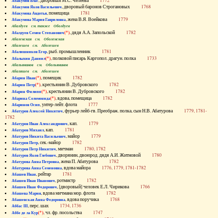
, дворовый М.С. Челеева
1772
Абакумов Влас
, дворовый баронов Строгановых
1768
Абакумов Яков Васильевич
, помещица
1781
Абакумова Авдотья
, жена В.Я. Воейкова
1779
Абакумова Мария Гавриловна
Абалдуев см. также Оболдуев
(*)
, дядя А.А. Запольской
1782
Абалдуев Семен Степанович
Абаленская см. Оболенская
Абалешев см. Аболешев
, рыб. промышленник
1781
Абалишников Егор
(*)
, полковой писарь Каргопол. драгун. полка
1733
Абалыхин Даниил
Абальянинов см. Обольянинов
Абаляшев см. Аболешев
(*)
, помещик
1782
Абарин Иван
(*)
, крестьянин В. Дубровского
1782
Абарин Петр
(*)
, крестьянин В. Дубровского
1782
Абарин Филипп
(*)
, вдова, помещица
1782
Абарина Соломонида
, унтер-лейт. флота
1777
Абаринов Осип
, фурьер лейб-гв. Преображ. полка, сын Н.В. Абатурова
1779, 1781-
Абатуров Алексей Никитич
1782
, кап.
1779
Абатуров Иван Александрович
, кап.
1781
Абатуров Михаил
, майор
1779
Абатуров Никита Васильевич
, сек.-майор
1782
Абатуров Петр
, мичман
1780, 1782
Абатуров Петр Никитич
, дворянин, двоюрод. дядя А.И. Житновой
1780
Абатуров Яков Глебович
, жена П. Абатурова
1782
Абатурова Анна Петровна
, вдова майора
1776, 1779, 1781-1782
Абатурова Анна Семеновна
, рейтар
1781
Абашев Иван
, ротмистр
1782
Абашев Иван Иванович
, [дворовый] человек Е.Л. Чирикова
1766
Абашев Иван Федорович
, вдова мичмана мор. флота
1782
Абашева Мария
, вдова поручика
1768
Абашевская Анна Федоровна
, перс. шах
1734, 1736
Аббас III
(*)
, чл. фр. посольства
1747
Аббе де ла Кур