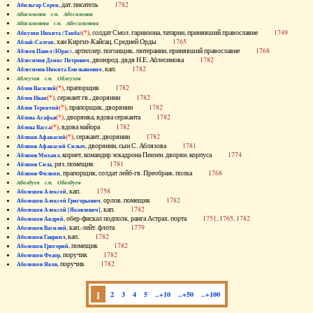
, дат. писатель
1782
Абильгор Серен
Абисаломов см. Абесаломов
Абисаломова см. Абесаломова
(*)
, солдат Смол. гарнизона, татарин, принявший православие
1749
Абкузин Никита (Танба)
, хан Киргиз-Кайсац. Средней Орды
1765
Аблай-Салтан
, артиллер. погонщик, лютеранин, принявший православие
1768
Аблеев Павел (Юрас)
, двоюрод. дядя Н.Е. Аблесимова
1782
Аблесимов Денис Петрович
, кап.
1782
Аблесимов Никита Емельянович
Аблеухов см. Облеухов
(*)
, прапорщик
1782
Аблов Василий
(*)
, сержант гв., дворянин
1782
Аблов Иван
(*)
, прапорщик, дворянин
1782
Аблов Терентий
(*)
, дворянка, вдова сержанта
1782
Аблова Агафья
(*)
, вдова майора
1782
Аблова Васса
(*)
, сержант, дворянин
1782
Аблязов Афанасий
, дворянин, сын С. Аблязова
1781
Аблязов Афанасий Силыч
, корнет, командир эскадрона Пензен. дворян. корпуса
1774
Аблязов Михаил
, ряз. помещик
1781
Аблязов Сила
, прапорщик, солдат лейб-гв. Преображ. полка
1768
Аблязов Филипп
Аболдуев см. Оболдуев
, кап.
1758
Аболешев Алексей
, орлов. помещик
1782
Аболешев Алексей Григорьевич
, кап.
1782
Аболешев Алексей [Яковлевич]
, обер-фискал подполк. ранга Астрах. порта
1751, 1765, 1782
Аболешев Андрей
, кап.-лейт. флота
1779
Аболешев Василий
, кап.
1782
Аболешев Гавриил
, помещик
1782
Аболешев Григорий
, поручик
1782
Аболешев Федор
, поручик
1782
Аболешев Яков
1
2
3
4
5
..+10
..+50
..+100