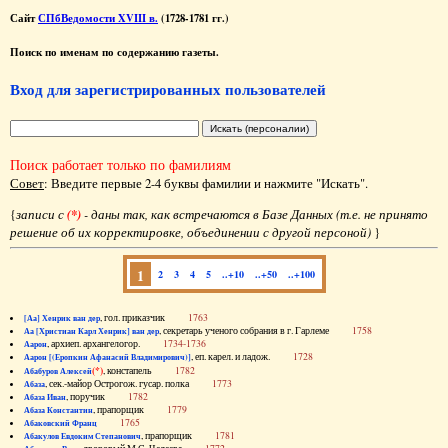
Сайт
СПбВедомости XVIII в.
(1728-1781 гг.)
Поиск по именам по содержанию газеты.
Вход для зарегистрированных пользователей
Поиск работает только по фамилиям
Совет
: Введите первые 2-4 буквы фамилии и нажмите "Искать".
{
записи с
(*)
- даны так, как встречаются в Базе Данных (т.е. не принято
решение об их корректировке, объединении с другой персоной)
}
1
2
3
4
5
..+10
..+50
..+100
, гол. приказчик
1763
[Аа] Хенрик ван дер
, секретарь ученого собрания в г. Гарлеме
1758
Аа [Христиан Карл Хенрик] ван дер
, архиеп. архангелогор.
1734-1736
Аарон
, еп. карел. и ладож.
1728
Аарон [(Еропкин Афанасий Владимирович)]
(*)
, констапель
1782
Абабуров Алексей
, сек.-майор Острогож. гусар. полка
1773
Абаза
, поручик
1782
Абаза Иван
, прапорщик
1779
Абаза Константин
1765
Абаковский Франц
, прапорщик
1781
Абакулов Евдоким Степанович