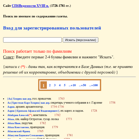
Сайт
СПбВедомости XVIII в.
(1728-1781 гг.)
Поиск по именам по содержанию газеты.
Вход для зарегистрированных пользователей
Поиск работает только по фамилиям
Совет
: Введите первые 2-4 буквы фамилии и нажмите "Искать".
{
записи с
(*)
- даны так, как встречаются в Базе Данных (т.е. не принято
решение об их корректировке, объединении с другой персоной)
}
1
2
3
4
5
..+10
..+50
..+100
, гол. приказчик
1763
[Аа] Хенрик ван дер
, секретарь ученого собрания в г. Гарлеме
1758
Аа [Христиан Карл Хенрик] ван дер
, архиеп. архангелогор.
1734-1736
Аарон
, еп. карел. и ладож.
1728
Аарон [(Еропкин Афанасий Владимирович)]
(*)
, констапель
1782
Абабуров Алексей
, сек.-майор Острогож. гусар. полка
1773
Абаза
, поручик
1782
Абаза Иван
, прапорщик
1779
Абаза Константин
1765
Абаковский Франц
, прапорщик
1781
Абакулов Евдоким Степанович