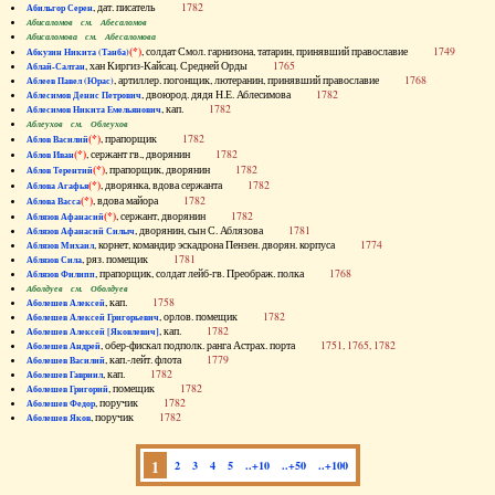
, дат. писатель
1782
Абильгор Серен
Абисаломов см. Абесаломов
Абисаломова см. Абесаломова
(*)
, солдат Смол. гарнизона, татарин, принявший православие
1749
Абкузин Никита (Танба)
, хан Киргиз-Кайсац. Средней Орды
1765
Аблай-Салтан
, артиллер. погонщик, лютеранин, принявший православие
1768
Аблеев Павел (Юрас)
, двоюрод. дядя Н.Е. Аблесимова
1782
Аблесимов Денис Петрович
, кап.
1782
Аблесимов Никита Емельянович
Аблеухов см. Облеухов
(*)
, прапорщик
1782
Аблов Василий
(*)
, сержант гв., дворянин
1782
Аблов Иван
(*)
, прапорщик, дворянин
1782
Аблов Терентий
(*)
, дворянка, вдова сержанта
1782
Аблова Агафья
(*)
, вдова майора
1782
Аблова Васса
(*)
, сержант, дворянин
1782
Аблязов Афанасий
, дворянин, сын С. Аблязова
1781
Аблязов Афанасий Силыч
, корнет, командир эскадрона Пензен. дворян. корпуса
1774
Аблязов Михаил
, ряз. помещик
1781
Аблязов Сила
, прапорщик, солдат лейб-гв. Преображ. полка
1768
Аблязов Филипп
Аболдуев см. Оболдуев
, кап.
1758
Аболешев Алексей
, орлов. помещик
1782
Аболешев Алексей Григорьевич
, кап.
1782
Аболешев Алексей [Яковлевич]
, обер-фискал подполк. ранга Астрах. порта
1751, 1765, 1782
Аболешев Андрей
, кап.-лейт. флота
1779
Аболешев Василий
, кап.
1782
Аболешев Гавриил
, помещик
1782
Аболешев Григорий
, поручик
1782
Аболешев Федор
, поручик
1782
Аболешев Яков
1
2
3
4
5
..+10
..+50
..+100