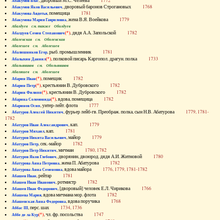
, дворовый М.С. Челеева
1772
Абакумов Влас
, дворовый баронов Строгановых
1768
Абакумов Яков Васильевич
, помещица
1781
Абакумова Авдотья
, жена В.Я. Воейкова
1779
Абакумова Мария Гавриловна
Абалдуев см. также Оболдуев
(*)
, дядя А.А. Запольской
1782
Абалдуев Семен Степанович
Абаленская см. Оболенская
Абалешев см. Аболешев
, рыб. промышленник
1781
Абалишников Егор
(*)
, полковой писарь Каргопол. драгун. полка
1733
Абалыхин Даниил
Абальянинов см. Обольянинов
Абаляшев см. Аболешев
(*)
, помещик
1782
Абарин Иван
(*)
, крестьянин В. Дубровского
1782
Абарин Петр
(*)
, крестьянин В. Дубровского
1782
Абарин Филипп
(*)
, вдова, помещица
1782
Абарина Соломонида
, унтер-лейт. флота
1777
Абаринов Осип
, фурьер лейб-гв. Преображ. полка, сын Н.В. Абатурова
1779, 1781-
Абатуров Алексей Никитич
1782
, кап.
1779
Абатуров Иван Александрович
, кап.
1781
Абатуров Михаил
, майор
1779
Абатуров Никита Васильевич
, сек.-майор
1782
Абатуров Петр
, мичман
1780, 1782
Абатуров Петр Никитич
, дворянин, двоюрод. дядя А.И. Житновой
1780
Абатуров Яков Глебович
, жена П. Абатурова
1782
Абатурова Анна Петровна
, вдова майора
1776, 1779, 1781-1782
Абатурова Анна Семеновна
, рейтар
1781
Абашев Иван
, ротмистр
1782
Абашев Иван Иванович
, [дворовый] человек Е.Л. Чирикова
1766
Абашев Иван Федорович
, вдова мичмана мор. флота
1782
Абашева Мария
, вдова поручика
1768
Абашевская Анна Федоровна
, перс. шах
1734, 1736
Аббас III
(*)
, чл. фр. посольства
1747
Аббе де ла Кур