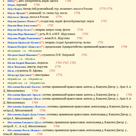
(*)
, англ. изобретатель кораб. насоса
1760
Аббот
, портной
1780
Абграт
, беглер-бей румелийский, тур. полномоч. посол в России
1775-1776
Абдул Керим
(*)
, конюший, чл. свиты тур. посла
1758
Абдула Эфенди
, посол в России
1779
Абдуласах-Эфенди
(*)
, солдат мор. кораб. флота Кронштадт. порта
1752
Абдулов Даниил (Мамет)
(*)
1782
Абдулов Иван Алексеевич
(*)
, татарин, матрос галер. флота
1746
Абдулов Петр (Асак)
(*)
, дочь И.А. и М.Р. Абдуловых
1782
Абдулова Вера Ивановна
(*)
, жена И.А. Абдулова
1782
Абдулова Марфа Родионовна
(*)
, татарин, солдат Архангелогор. полка
1751
Абдыков Афанасий (Кулмет)
(*)
, прядильщик Адмиралтейства, принявший православие
1748
Абдяков Матфей (Абдяселет)
Абезьянинов см. Обезьянинов
(*)
, служитель П.Ф. Хитровой
1781
Абелдеев Авдей Иванович
Абелдуев см. Оболдуев
, подполк.
1765-1767, 1782
Абелов Андрей Иванович
, иностр. поручик
1770
Абелс Вениамин
, служитель И. Афлика
1763
Абель
(*)
, иностранка
1776
Абельгард Христина
Абернибесов см. Обернибесов
Абернибесова см. Обернибесова
, осетин, принявший православие, житель д. Камумта Дигор. у., брат А. и
Абесаломов Василий (Басиле)
Д. Абесаломовых
1768
, осетин, принявший православие, житель д. Камумта Дигор. у.
1768
Абесаломов Ираклий (Эрекле)
, осетин, принявший православие, житель д. Камумта Дигор. у., брат А. и
Абесаломов Спиридон (Жага)
Д. Абесаломовых
1768
, осетинка, принявшая православие, жительница д. Камумта Дигор. у.,
Абесаломова Агрипина (Жантуте)
сестра Д. Абесаломовой
1768
, осетинка, принявшая православие, жительница д. Камумта Дигор. у.,
Абесаломова Дарья (Джан Семен)
сестра А. Абесаломовой
1768
, осетинка, принявшая православие, жительница д. Камумта Дигор. у.,
Абесаломова Елизавета (Дуга)
сестра В., С., А. и Д. Абесаломовых
1768
, осетинка, принявшая православие, жительница д. Камумта Дигор. у.,
Абесаломова Фекла (Жамкис)
тетка И. Абесаломова
1768