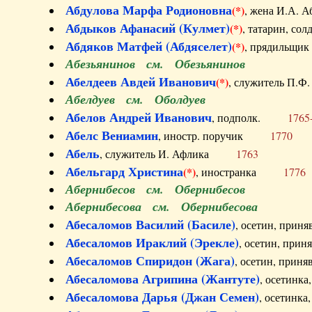
Абдулова Марфа Родионовна
(*)
, жена И.А
Абдыков Афанасий (Кулмет)
(*)
, татарин, с
Абдяков Матфей (Абдяселет)
(*)
, прядильщи
Абезьянинов см. Обезьянинов
Абелдеев Авдей Иванович
(*)
, служитель П
Абелдуев см. Оболдуев
Абелов Андрей Иванович
, подполк.
1765
Абелс Вениамин
, иностр. поручик
1770
Абель
, служитель И. Афлика
1763
Абельгард Христина
(*)
, иностранка
1776
Абернибесов см. Обернибесов
Абернибесова см. Обернибесова
Абесаломов Василий (Басиле)
, осетин, прин
Абесаломов Ираклий (Эрекле)
, осетин, при
Абесаломов Спиридон (Жага)
, осетин, прин
Абесаломова Агрипина (Жантуте)
, осетинк
Абесаломова Дарья (Джан Семен)
, осетинк