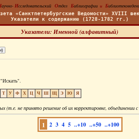
Н
И
О
Б
Б
аучно-
сследовательский
тдел
иблиографии
иблиотековеден
и
азета «Санктпетербургские Ведомости» XVIII ве
Указатели к содержанию (1728-1782 гг.)
Указатели: Именной (алфавитный)
"Искать".
Т
У
Ф
Х
Ц
Ч
Ш
Щ
Э
Ю
Я
ых (т.е. не принято решение об их корректировке, объединении с
1
2
3
4
5
..+10
..+50
..+100