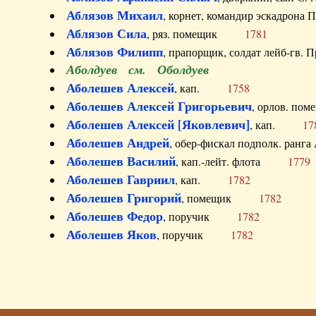
Аблязов Михаил
, корнет, командир эскадрон
Аблязов Сила
, ряз. помещик
1781
Аблязов Филипп
, прапорщик, солдат лейб-г
Аболдуев см. Оболдуев
Аболешев Алексей
, кап.
1758
Аболешев Алексей Григорьевич
, орлов. 
Аболешев Алексей [Яковлевич]
, кап.
17
Аболешев Андрей
, обер-фискал подполк. ра
Аболешев Василий
, кап.-лейт. флота
1779
Аболешев Гавриил
, кап.
1782
Аболешев Григорий
, помещик
1782
Аболешев Федор
, поручик
1782
Аболешев Яков
, поручик
1782