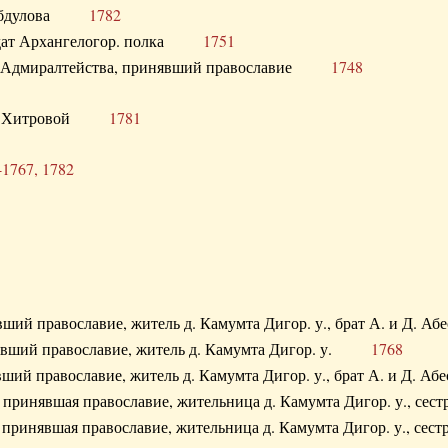
. Абдулова
1782
олдат Архангелогор. полка
1751
к Адмиралтейства, принявший православие
1748
.Ф. Хитровой
1781
-1767, 1782
явший православие, житель д. Камумта Дигор. у., брат А. и 
нявший православие, житель д. Камумта Дигор. у.
1768
явший православие, житель д. Камумта Дигор. у., брат А. и 
а, принявшая православие, жительница д. Камумта Дигор. у.,
а, принявшая православие, жительница д. Камумта Дигор. у.,