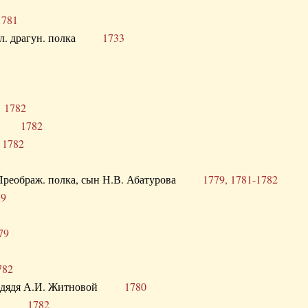
1781
опол. драгун. полка
1733
о
1782
кого
1782
а
1782
в. Преображ. полка, сын Н.В. Абатурова
1779, 1781-1782
79
79
782
од. дядя А.И. Житновой
1780
урова
1782