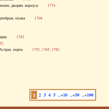
а Пензен. дворян. корпуса
1774
в. Преображ. полка
1768
помещик
1782
82
нга Астрах. порта
1751, 1765, 1782
1
2
3
4
5
..+10
..+50
..+100