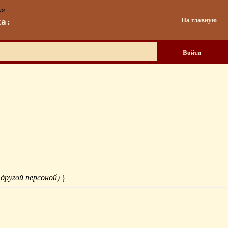
ия
На главную
ка:
Войти
 другой персоной)
}