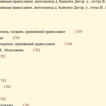
ринявшая православие, жительница д. Камумта Дигор. у., сестр
инявшая православие, жительница д. Камумта Дигор. у., тетк
арнизона, татарин, принявший православие
1749
й Орды
1765
 лютеранин, принявший православие
1768
я Н.Е. Аблесимова
1782
782
1782
та
1782
1782
С. Аблязова
1781