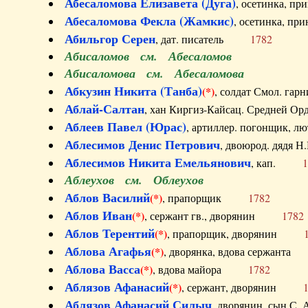
Абесаломова Елизавета (Дуга)
, осетинка, п
Абесаломова Фекла (Жамкис)
, осетинка, пр
Абильгор Серен
, дат. писатель
1782
Абисаломов см. Абесаломов
Абисаломова см. Абесаломова
Абкузин Никита (Танба)
(*)
, солдат Смол. г
Аблай-Салтан
, хан Киргиз-Кайсац. Средне
Аблеев Павел (Юрас)
, артиллер. погонщик,
Аблесимов Денис Петрович
, двоюрод. дяд
Аблесимов Никита Емельянович
, кап.
1
Аблеухов см. Облеухов
Аблов Василий
(*)
, прапорщик
1782
Аблов Иван
(*)
, сержант гв., дворянин
1782
Аблов Терентий
(*)
, прапорщик, дворянин
Аблова Агафья
(*)
, дворянка, вдова сержан
Аблова Васса
(*)
, вдова майора
1782
Аблязов Афанасий
(*)
, сержант, дворянин
Аблязов Афанасий Силыч
, дворянин, сын 