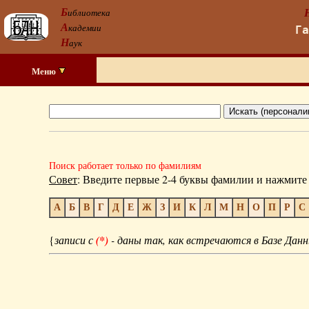
Б
иблиотека
А
кадемии
Г
Н
аук
Меню
Поиск работает только по фамилиям
Совет
: Введите первые 2-4 буквы фамилии и нажмите 
А
Б
В
Г
Д
Е
Ж
З
И
К
Л
М
Н
О
П
Р
С
{
записи с
(*)
- даны так, как встречаются в Базе Данн