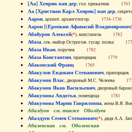
[Аа] Хенрик ван дер
, гол. приказчик
1763
Аа [Христиан Карл Хенрик] ван дер
, секре
Аарон
, архиеп. архангелогор.
1734-1736
Аарон [(Еропкин Афанасий Владимирович)
Абабуров Алексей
(*)
, констапель
1782
Абаза
, сек.-майор Острогож. гусар. полка
17
Абаза Иван
, поручик
1782
Абаза Константин
, прапорщик
1779
Абаковский Франц
1765
Абакулов Евдоким Степанович
, прапор
Абакумов Влас
, дворовый М.С. Челеева
17
Абакумов Яков Васильевич
, дворовый ба
Абакумова Авдотья
, помещица
1781
Абакумова Мария Гавриловна
, жена В.Я.
Абалдуев см. также Оболдуев
Абалдуев Семен Степанович
(*)
, дядя А.А.
Абаленская см. Оболенская