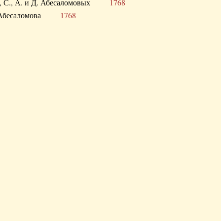
а В., С., А. и Д. Абесаломовых
1768
а И. Абесаломова
1768