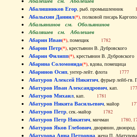
Абалешев см. Аболешев
Абалишников Егор
, рыб. промышленник
Абалыхин Даниил
(*)
, полковой писарь Карг
Абальянинов см. Обольянинов
Абаляшев см. Аболешев
Абарин Иван
(*)
, помещик
1782
Абарин Петр
(*)
, крестьянин В. Дубровског
Абарин Филипп
(*)
, крестьянин В. Дубровс
Абарина Соломонида
(*)
, вдова, помещиц
Абаринов Осип
, унтер-лейт. флота
1777
Абатуров Алексей Никитич
, фурьер лейб-г
Абатуров Иван Александрович
, кап.
17
Абатуров Михаил
, кап.
1781
Абатуров Никита Васильевич
, майор
17
Абатуров Петр
, сек.-майор
1782
Абатуров Петр Никитич
, мичман
1780, 1
Абатуров Яков Глебович
, дворянин, двоюр
Абатурова Анна Петровна
, жена П. Абат