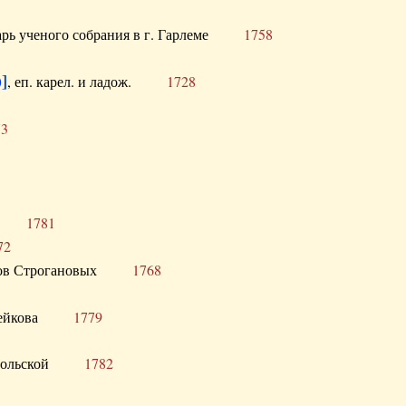
тарь ученого собрания в г. Гарлеме
1758
]
, еп. карел. и ладож.
1728
73
щик
1781
72
ронов Строгановых
1768
 Воейкова
1779
 Запольской
1782