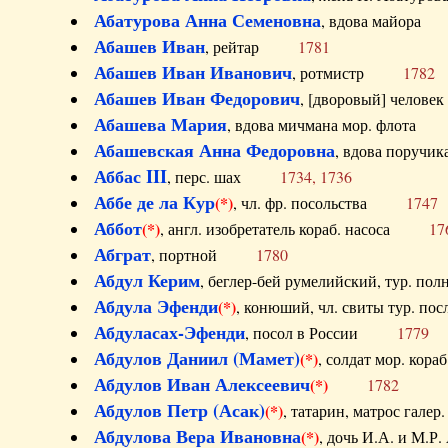
Абатурова Анна Семеновна
, вдова майо
Абашев Иван
, рейтар
1781
Абашев Иван Иванович
, ротмистр
1782
Абашев Иван Федорович
, [дворовый] чело
Абашева Мария
, вдова мичмана мор. флот
Абашевская Анна Федоровна
, вдова пор
Аббас III
, перс. шах
1734, 1736
Аббе де ла Кур
(*)
, чл. фр. посольства
1747
Аббот
(*)
, англ. изобретатель кораб. насоса
17
Абграт
, портной
1780
Абдул Керим
, беглер-бей румелийский, тур. 
Абдула Эфенди
(*)
, конюший, чл. свиты тур.
Абдуласах-Эфенди
, посол в России
1779
Абдулов Даниил (Мамет)
(*)
, солдат мор. ко
Абдулов Иван Алексеевич
(*)
1782
Абдулов Петр (Асак)
(*)
, татарин, матрос га
Абдулова Вера Ивановна
(*)
, дочь И.А. и 