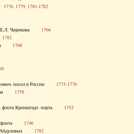
ра
1776, 1779, 1781-1782
век Е.Л. Чирикова
1766
а
1782
учика
1768
60
полномоч. посол в России
1775-1776
 посла
1758
раб. флота Кронштадт. порта
1752
лер. флота
1746
М.Р. Абдуловых
1782