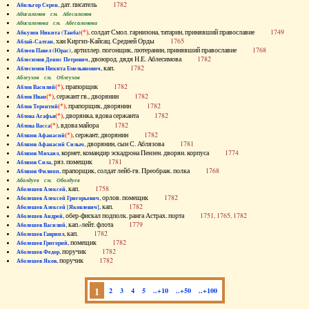
, дат. писатель
1782
Абильгор Серен
Абисаломов см. Абесаломов
Абисаломова см. Абесаломова
(*)
, солдат Смол. гарнизона, татарин, принявший православие
1749
Абкузин Никита (Танба)
, хан Киргиз-Кайсац. Средней Орды
1765
Аблай-Салтан
, артиллер. погонщик, лютеранин, принявший православие
1768
Аблеев Павел (Юрас)
, двоюрод. дядя Н.Е. Аблесимова
1782
Аблесимов Денис Петрович
, кап.
1782
Аблесимов Никита Емельянович
Аблеухов см. Облеухов
(*)
, прапорщик
1782
Аблов Василий
(*)
, сержант гв., дворянин
1782
Аблов Иван
(*)
, прапорщик, дворянин
1782
Аблов Терентий
(*)
, дворянка, вдова сержанта
1782
Аблова Агафья
(*)
, вдова майора
1782
Аблова Васса
(*)
, сержант, дворянин
1782
Аблязов Афанасий
, дворянин, сын С. Аблязова
1781
Аблязов Афанасий Силыч
, корнет, командир эскадрона Пензен. дворян. корпуса
1774
Аблязов Михаил
, ряз. помещик
1781
Аблязов Сила
, прапорщик, солдат лейб-гв. Преображ. полка
1768
Аблязов Филипп
Аболдуев см. Оболдуев
, кап.
1758
Аболешев Алексей
, орлов. помещик
1782
Аболешев Алексей Григорьевич
, кап.
1782
Аболешев Алексей [Яковлевич]
, обер-фискал подполк. ранга Астрах. порта
1751, 1765, 1782
Аболешев Андрей
, кап.-лейт. флота
1779
Аболешев Василий
, кап.
1782
Аболешев Гавриил
, помещик
1782
Аболешев Григорий
, поручик
1782
Аболешев Федор
, поручик
1782
Аболешев Яков
1
2
3
4
5
..+10
..+50
..+100