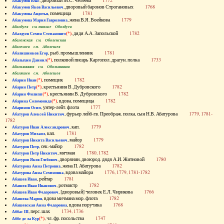
, дворовый М.С. Челеева
1772
Абакумов Влас
, дворовый баронов Строгановых
1768
Абакумов Яков Васильевич
, помещица
1781
Абакумова Авдотья
, жена В.Я. Воейкова
1779
Абакумова Мария Гавриловна
Абалдуев см. также Оболдуев
(*)
, дядя А.А. Запольской
1782
Абалдуев Семен Степанович
Абаленская см. Оболенская
Абалешев см. Аболешев
, рыб. промышленник
1781
Абалишников Егор
(*)
, полковой писарь Каргопол. драгун. полка
1733
Абалыхин Даниил
Абальянинов см. Обольянинов
Абаляшев см. Аболешев
(*)
, помещик
1782
Абарин Иван
(*)
, крестьянин В. Дубровского
1782
Абарин Петр
(*)
, крестьянин В. Дубровского
1782
Абарин Филипп
(*)
, вдова, помещица
1782
Абарина Соломонида
, унтер-лейт. флота
1777
Абаринов Осип
, фурьер лейб-гв. Преображ. полка, сын Н.В. Абатурова
1779, 1781-
Абатуров Алексей Никитич
1782
, кап.
1779
Абатуров Иван Александрович
, кап.
1781
Абатуров Михаил
, майор
1779
Абатуров Никита Васильевич
, сек.-майор
1782
Абатуров Петр
, мичман
1780, 1782
Абатуров Петр Никитич
, дворянин, двоюрод. дядя А.И. Житновой
1780
Абатуров Яков Глебович
, жена П. Абатурова
1782
Абатурова Анна Петровна
, вдова майора
1776, 1779, 1781-1782
Абатурова Анна Семеновна
, рейтар
1781
Абашев Иван
, ротмистр
1782
Абашев Иван Иванович
, [дворовый] человек Е.Л. Чирикова
1766
Абашев Иван Федорович
, вдова мичмана мор. флота
1782
Абашева Мария
, вдова поручика
1768
Абашевская Анна Федоровна
, перс. шах
1734, 1736
Аббас III
(*)
, чл. фр. посольства
1747
Аббе де ла Кур