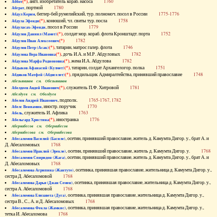
(*)
, англ. изобретатель кораб. насоса
1760
Аббот
, портной
1780
Абграт
, беглер-бей румелийский, тур. полномоч. посол в России
1775-1776
Абдул Керим
(*)
, конюший, чл. свиты тур. посла
1758
Абдула Эфенди
, посол в России
1779
Абдуласах-Эфенди
(*)
, солдат мор. кораб. флота Кронштадт. порта
1752
Абдулов Даниил (Мамет)
(*)
1782
Абдулов Иван Алексеевич
(*)
, татарин, матрос галер. флота
1746
Абдулов Петр (Асак)
(*)
, дочь И.А. и М.Р. Абдуловых
1782
Абдулова Вера Ивановна
(*)
, жена И.А. Абдулова
1782
Абдулова Марфа Родионовна
(*)
, татарин, солдат Архангелогор. полка
1751
Абдыков Афанасий (Кулмет)
(*)
, прядильщик Адмиралтейства, принявший православие
1748
Абдяков Матфей (Абдяселет)
Абезьянинов см. Обезьянинов
(*)
, служитель П.Ф. Хитровой
1781
Абелдеев Авдей Иванович
Абелдуев см. Оболдуев
, подполк.
1765-1767, 1782
Абелов Андрей Иванович
, иностр. поручик
1770
Абелс Вениамин
, служитель И. Афлика
1763
Абель
(*)
, иностранка
1776
Абельгард Христина
Абернибесов см. Обернибесов
Абернибесова см. Обернибесова
, осетин, принявший православие, житель д. Камумта Дигор. у., брат А. и
Абесаломов Василий (Басиле)
Д. Абесаломовых
1768
, осетин, принявший православие, житель д. Камумта Дигор. у.
1768
Абесаломов Ираклий (Эрекле)
, осетин, принявший православие, житель д. Камумта Дигор. у., брат А. и
Абесаломов Спиридон (Жага)
Д. Абесаломовых
1768
, осетинка, принявшая православие, жительница д. Камумта Дигор. у.,
Абесаломова Агрипина (Жантуте)
сестра Д. Абесаломовой
1768
, осетинка, принявшая православие, жительница д. Камумта Дигор. у.,
Абесаломова Дарья (Джан Семен)
сестра А. Абесаломовой
1768
, осетинка, принявшая православие, жительница д. Камумта Дигор. у.,
Абесаломова Елизавета (Дуга)
сестра В., С., А. и Д. Абесаломовых
1768
, осетинка, принявшая православие, жительница д. Камумта Дигор. у.,
Абесаломова Фекла (Жамкис)
тетка И. Абесаломова
1768