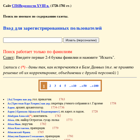
Сайт
СПбВедомости XVIII в.
(1728-1781 гг.)
Поиск по именам по содержанию газеты.
Вход для зарегистрированных пользователей
Поиск работает только по фамилиям
Совет
: Введите первые 2-4 буквы фамилии и нажмите "Искать".
{
записи с
(*)
- даны так, как встречаются в Базе Данных (т.е. не принято
решение об их корректировке, объединении с другой персоной)
}
1
2
3
4
5
..+10
..+50
..+100
, гол. приказчик
1763
[Аа] Хенрик ван дер
, секретарь ученого собрания в г. Гарлеме
1758
Аа [Христиан Карл Хенрик] ван дер
, архиеп. архангелогор.
1734-1736
Аарон
, еп. карел. и ладож.
1728
Аарон [(Еропкин Афанасий Владимирович)]
(*)
, констапель
1782
Абабуров Алексей
, сек.-майор Острогож. гусар. полка
1773
Абаза
, поручик
1782
Абаза Иван
, прапорщик
1779
Абаза Константин
1765
Абаковский Франц
, прапорщик
1781
Абакулов Евдоким Степанович