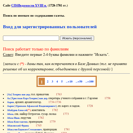
Сайт
СПбВедомости XVIII в.
(1728-1781 гг.)
Поиск по именам по содержанию газеты.
Вход для зарегистрированных пользователей
Поиск работает только по фамилиям
Совет
: Введите первые 2-4 буквы фамилии и нажмите "Искать".
{
записи с
(*)
- даны так, как встречаются в Базе Данных (т.е. не принято
решение об их корректировке, объединении с другой персоной)
}
1
2
3
4
5
..+10
..+50
..+100
, гол. приказчик
1763
[Аа] Хенрик ван дер
, секретарь ученого собрания в г. Гарлеме
1758
Аа [Христиан Карл Хенрик] ван дер
, архиеп. архангелогор.
1734-1736
Аарон
, еп. карел. и ладож.
1728
Аарон [(Еропкин Афанасий Владимирович)]
(*)
, констапель
1782
Абабуров Алексей
, сек.-майор Острогож. гусар. полка
1773
Абаза
, поручик
1782
Абаза Иван
, прапорщик
1779
Абаза Константин
1765
Абаковский Франц
, прапорщик
1781
Абакулов Евдоким Степанович