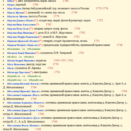
(*)
, англ. изобретатель кораб. насоса
1760
Аббот
, портной
1780
Абграт
, беглер-бей румелийский, тур. полномоч. посол в России
1775-1776
Абдул Керим
(*)
, конюший, чл. свиты тур. посла
1758
Абдула Эфенди
, посол в России
1779
Абдуласах-Эфенди
(*)
, солдат мор. кораб. флота Кронштадт. порта
1752
Абдулов Даниил (Мамет)
(*)
1782
Абдулов Иван Алексеевич
(*)
, татарин, матрос галер. флота
1746
Абдулов Петр (Асак)
(*)
, дочь И.А. и М.Р. Абдуловых
1782
Абдулова Вера Ивановна
(*)
, жена И.А. Абдулова
1782
Абдулова Марфа Родионовна
(*)
, татарин, солдат Архангелогор. полка
1751
Абдыков Афанасий (Кулмет)
(*)
, прядильщик Адмиралтейства, принявший православие
1748
Абдяков Матфей (Абдяселет)
Абезьянинов см. Обезьянинов
(*)
, служитель П.Ф. Хитровой
1781
Абелдеев Авдей Иванович
Абелдуев см. Оболдуев
, подполк.
1765-1767, 1782
Абелов Андрей Иванович
, иностр. поручик
1770
Абелс Вениамин
, служитель И. Афлика
1763
Абель
(*)
, иностранка
1776
Абельгард Христина
Абернибесов см. Обернибесов
Абернибесова см. Обернибесова
, осетин, принявший православие, житель д. Камумта Дигор. у., брат А. и
Абесаломов Василий (Басиле)
Д. Абесаломовых
1768
, осетин, принявший православие, житель д. Камумта Дигор. у.
1768
Абесаломов Ираклий (Эрекле)
, осетин, принявший православие, житель д. Камумта Дигор. у., брат А. и
Абесаломов Спиридон (Жага)
Д. Абесаломовых
1768
, осетинка, принявшая православие, жительница д. Камумта Дигор. у.,
Абесаломова Агрипина (Жантуте)
сестра Д. Абесаломовой
1768
, осетинка, принявшая православие, жительница д. Камумта Дигор. у.,
Абесаломова Дарья (Джан Семен)
сестра А. Абесаломовой
1768
, осетинка, принявшая православие, жительница д. Камумта Дигор. у.,
Абесаломова Елизавета (Дуга)
сестра В., С., А. и Д. Абесаломовых
1768
, осетинка, принявшая православие, жительница д. Камумта Дигор. у.,
Абесаломова Фекла (Жамкис)
тетка И. Абесаломова
1768