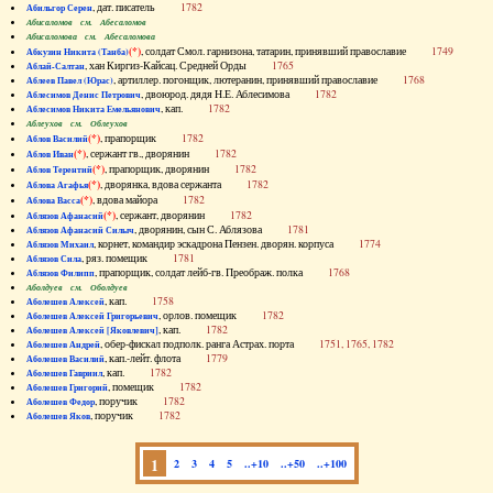
, дат. писатель
1782
Абильгор Серен
Абисаломов см. Абесаломов
Абисаломова см. Абесаломова
(*)
, солдат Смол. гарнизона, татарин, принявший православие
1749
Абкузин Никита (Танба)
, хан Киргиз-Кайсац. Средней Орды
1765
Аблай-Салтан
, артиллер. погонщик, лютеранин, принявший православие
1768
Аблеев Павел (Юрас)
, двоюрод. дядя Н.Е. Аблесимова
1782
Аблесимов Денис Петрович
, кап.
1782
Аблесимов Никита Емельянович
Аблеухов см. Облеухов
(*)
, прапорщик
1782
Аблов Василий
(*)
, сержант гв., дворянин
1782
Аблов Иван
(*)
, прапорщик, дворянин
1782
Аблов Терентий
(*)
, дворянка, вдова сержанта
1782
Аблова Агафья
(*)
, вдова майора
1782
Аблова Васса
(*)
, сержант, дворянин
1782
Аблязов Афанасий
, дворянин, сын С. Аблязова
1781
Аблязов Афанасий Силыч
, корнет, командир эскадрона Пензен. дворян. корпуса
1774
Аблязов Михаил
, ряз. помещик
1781
Аблязов Сила
, прапорщик, солдат лейб-гв. Преображ. полка
1768
Аблязов Филипп
Аболдуев см. Оболдуев
, кап.
1758
Аболешев Алексей
, орлов. помещик
1782
Аболешев Алексей Григорьевич
, кап.
1782
Аболешев Алексей [Яковлевич]
, обер-фискал подполк. ранга Астрах. порта
1751, 1765, 1782
Аболешев Андрей
, кап.-лейт. флота
1779
Аболешев Василий
, кап.
1782
Аболешев Гавриил
, помещик
1782
Аболешев Григорий
, поручик
1782
Аболешев Федор
, поручик
1782
Аболешев Яков
1
2
3
4
5
..+10
..+50
..+100