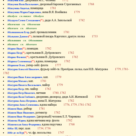
, дворовый М.С. Челеева
1772
Абакумов Влас
, дворовый баронов Строгановых
1768
Абакумов Яков Васильевич
, помещица
1781
Абакумова Авдотья
, жена В.Я. Воейкова
1779
Абакумова Мария Гавриловна
Абалдуев см. также Оболдуев
(*)
, дядя А.А. Запольской
1782
Абалдуев Семен Степанович
Абаленская см. Оболенская
Абалешев см. Аболешев
, рыб. промышленник
1781
Абалишников Егор
(*)
, полковой писарь Каргопол. драгун. полка
1733
Абалыхин Даниил
Абальянинов см. Обольянинов
Абаляшев см. Аболешев
(*)
, помещик
1782
Абарин Иван
(*)
, крестьянин В. Дубровского
1782
Абарин Петр
(*)
, крестьянин В. Дубровского
1782
Абарин Филипп
(*)
, вдова, помещица
1782
Абарина Соломонида
, унтер-лейт. флота
1777
Абаринов Осип
, фурьер лейб-гв. Преображ. полка, сын Н.В. Абатурова
1779, 1781-
Абатуров Алексей Никитич
1782
, кап.
1779
Абатуров Иван Александрович
, кап.
1781
Абатуров Михаил
, майор
1779
Абатуров Никита Васильевич
, сек.-майор
1782
Абатуров Петр
, мичман
1780, 1782
Абатуров Петр Никитич
, дворянин, двоюрод. дядя А.И. Житновой
1780
Абатуров Яков Глебович
, жена П. Абатурова
1782
Абатурова Анна Петровна
, вдова майора
1776, 1779, 1781-1782
Абатурова Анна Семеновна
, рейтар
1781
Абашев Иван
, ротмистр
1782
Абашев Иван Иванович
, [дворовый] человек Е.Л. Чирикова
1766
Абашев Иван Федорович
, вдова мичмана мор. флота
1782
Абашева Мария
, вдова поручика
1768
Абашевская Анна Федоровна
, перс. шах
1734, 1736
Аббас III
(*)
, чл. фр. посольства
1747
Аббе де ла Кур