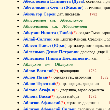
Абесаломова Елизавета (Дуга)
, осетинка, п
Абесаломова Фекла (Жамкис)
, осетинка, пр
Абильгор Серен
, дат. писатель
1782
Абисаломов см. Абесаломов
Абисаломова см. Абесаломова
Абкузин Никита (Танба)
(*)
, солдат Смол. г
Аблай-Салтан
, хан Киргиз-Кайсац. Средне
Аблеев Павел (Юрас)
, артиллер. погонщик,
Аблесимов Денис Петрович
, двоюрод. дяд
Аблесимов Никита Емельянович
, кап.
1
Аблеухов см. Облеухов
Аблов Василий
(*)
, прапорщик
1782
Аблов Иван
(*)
, сержант гв., дворянин
1782
Аблов Терентий
(*)
, прапорщик, дворянин
Аблова Агафья
(*)
, дворянка, вдова сержан
Аблова Васса
(*)
, вдова майора
1782
Аблязов Афанасий
(*)
, сержант, дворянин
Аблязов Афанасий Силыч
, дворянин, сын 