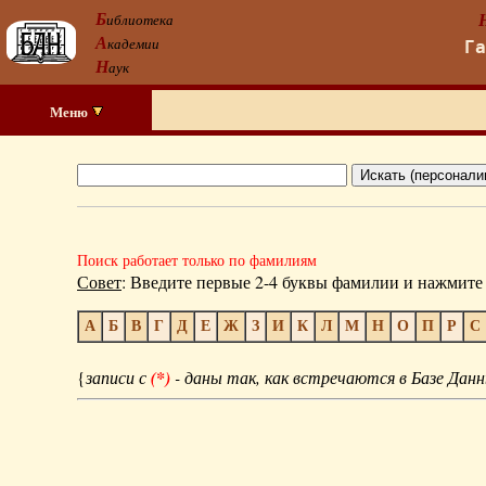
Б
иблиотека
А
кадемии
Г
Н
аук
Меню
Поиск работает только по фамилиям
Совет
: Введите первые 2-4 буквы фамилии и нажмите 
А
Б
В
Г
Д
Е
Ж
З
И
К
Л
М
Н
О
П
Р
С
{
записи с
(*)
- даны так, как встречаются в Базе Данн