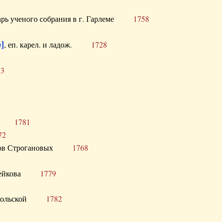
тарь ученого собрания в г. Гарлеме
1758
]
, еп. карел. и ладож.
1728
73
щик
1781
72
ронов Строгановых
1768
 Воейкова
1779
 Запольской
1782