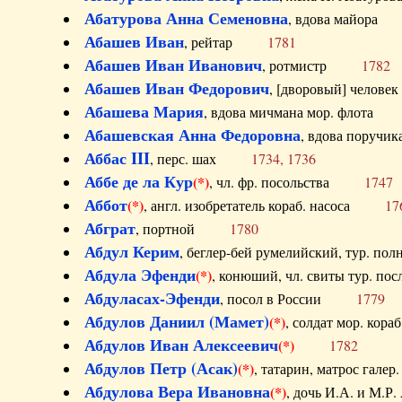
Абатурова Анна Семеновна
, вдова майо
Абашев Иван
, рейтар
1781
Абашев Иван Иванович
, ротмистр
1782
Абашев Иван Федорович
, [дворовый] чело
Абашева Мария
, вдова мичмана мор. флот
Абашевская Анна Федоровна
, вдова пор
Аббас III
, перс. шах
1734, 1736
Аббе де ла Кур
(*)
, чл. фр. посольства
1747
Аббот
(*)
, англ. изобретатель кораб. насоса
17
Абграт
, портной
1780
Абдул Керим
, беглер-бей румелийский, тур. 
Абдула Эфенди
(*)
, конюший, чл. свиты тур.
Абдуласах-Эфенди
, посол в России
1779
Абдулов Даниил (Мамет)
(*)
, солдат мор. ко
Абдулов Иван Алексеевич
(*)
1782
Абдулов Петр (Асак)
(*)
, татарин, матрос га
Абдулова Вера Ивановна
(*)
, дочь И.А. и 