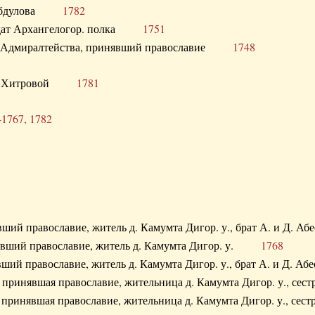
. Абдулова
1782
олдат Архангелогор. полка
1751
к Адмиралтейства, принявший православие
1748
.Ф. Хитровой
1781
-1767, 1782
явший православие, житель д. Камумта Дигор. у., брат А. и 
нявший православие, житель д. Камумта Дигор. у.
1768
явший православие, житель д. Камумта Дигор. у., брат А. и 
а, принявшая православие, жительница д. Камумта Дигор. у.,
а, принявшая православие, жительница д. Камумта Дигор. у.,