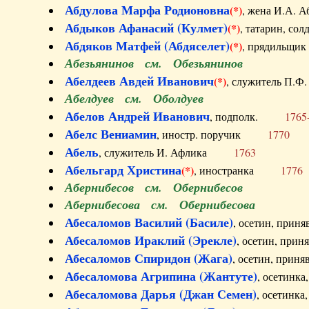
Абдулова Марфа Родионовна
(*)
, жена И.А
Абдыков Афанасий (Кулмет)
(*)
, татарин, с
Абдяков Матфей (Абдяселет)
(*)
, прядильщи
Абезьянинов см. Обезьянинов
Абелдеев Авдей Иванович
(*)
, служитель П
Абелдуев см. Оболдуев
Абелов Андрей Иванович
, подполк.
1765
Абелс Вениамин
, иностр. поручик
1770
Абель
, служитель И. Афлика
1763
Абельгард Христина
(*)
, иностранка
1776
Абернибесов см. Обернибесов
Абернибесова см. Обернибесова
Абесаломов Василий (Басиле)
, осетин, прин
Абесаломов Ираклий (Эрекле)
, осетин, при
Абесаломов Спиридон (Жага)
, осетин, прин
Абесаломова Агрипина (Жантуте)
, осетинк
Абесаломова Дарья (Джан Семен)
, осетинк