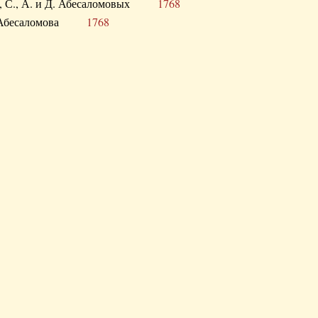
а В., С., А. и Д. Абесаломовых
1768
а И. Абесаломова
1768