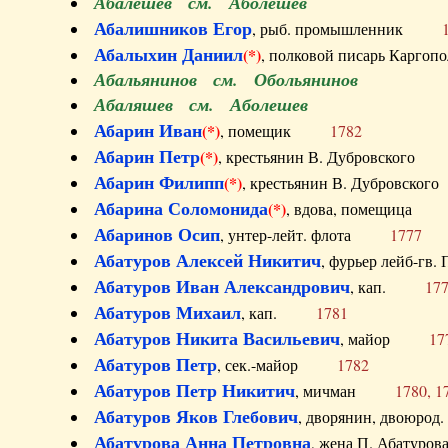
Абалешев см. Аболешев
Абалишников Егор
, рыб. промышленник
Абалыхин Даниил
(*)
, полковой писарь Карг
Абальянинов см. Обольянинов
Абаляшев см. Аболешев
Абарин Иван
(*)
, помещик
1782
Абарин Петр
(*)
, крестьянин В. Дубровског
Абарин Филипп
(*)
, крестьянин В. Дубровс
Абарина Соломонида
(*)
, вдова, помещиц
Абаринов Осип
, унтер-лейт. флота
1777
Абатуров Алексей Никитич
, фурьер лейб-г
Абатуров Иван Александрович
, кап.
17
Абатуров Михаил
, кап.
1781
Абатуров Никита Васильевич
, майор
17
Абатуров Петр
, сек.-майор
1782
Абатуров Петр Никитич
, мичман
1780, 1
Абатуров Яков Глебович
, дворянин, двоюр
Абатурова Анна Петровна
, жена П. Абат