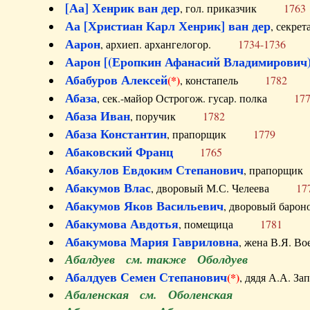
[Аа] Хенрик ван дер
, гол. приказчик
1763
Аа [Христиан Карл Хенрик] ван дер
, секре
Аарон
, архиеп. архангелогор.
1734-1736
Аарон [(Еропкин Афанасий Владимирович)
Абабуров Алексей
(*)
, констапель
1782
Абаза
, сек.-майор Острогож. гусар. полка
17
Абаза Иван
, поручик
1782
Абаза Константин
, прапорщик
1779
Абаковский Франц
1765
Абакулов Евдоким Степанович
, прапор
Абакумов Влас
, дворовый М.С. Челеева
17
Абакумов Яков Васильевич
, дворовый ба
Абакумова Авдотья
, помещица
1781
Абакумова Мария Гавриловна
, жена В.Я.
Абалдуев см. также Оболдуев
Абалдуев Семен Степанович
(*)
, дядя А.А.
Абаленская см. Оболенская