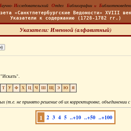
Н
И
О
Б
Б
аучно-
сследовательский
тдел
иблиографии
иблиотековеден
и
азета «Санктпетербургские Ведомости» XVIII ве
Указатели к содержанию (1728-1782 гг.)
Указатели: Именной (алфавитный)
"Искать".
Т
У
Ф
Х
Ц
Ч
Ш
Щ
Э
Ю
Я
ых (т.е. не принято решение об их корректировке, объединении с
1
2
3
4
5
..+10
..+50
..+100