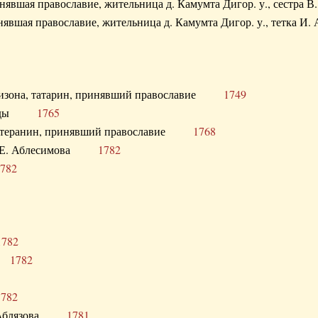
ринявшая православие, жительница д. Камумта Дигор. у., сестр
инявшая православие, жительница д. Камумта Дигор. у., тетк
арнизона, татарин, принявший православие
1749
й Орды
1765
 лютеранин, принявший православие
1768
я Н.Е. Аблесимова
1782
782
1782
та
1782
1782
С. Аблязова
1781