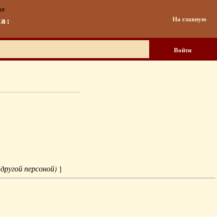
ия
На главную
ка:
Войти
 другой персоной)
}