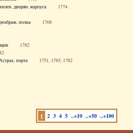
а Пензен. дворян. корпуса
1774
в. Преображ. полка
1768
помещик
1782
82
нга Астрах. порта
1751, 1765, 1782
1
2
3
4
5
..+10
..+50
..+100