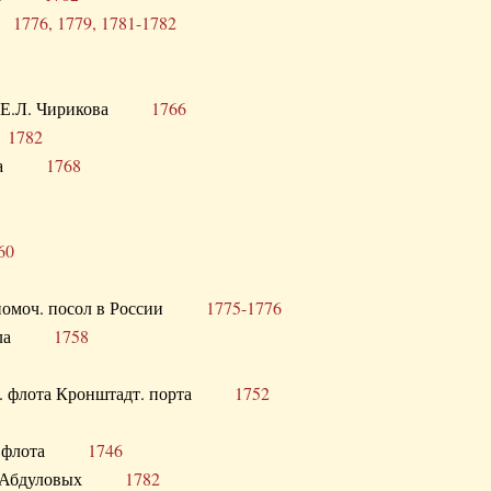
ра
1776, 1779, 1781-1782
век Е.Л. Чирикова
1766
а
1782
учика
1768
60
полномоч. посол в России
1775-1776
 посла
1758
раб. флота Кронштадт. порта
1752
лер. флота
1746
М.Р. Абдуловых
1782