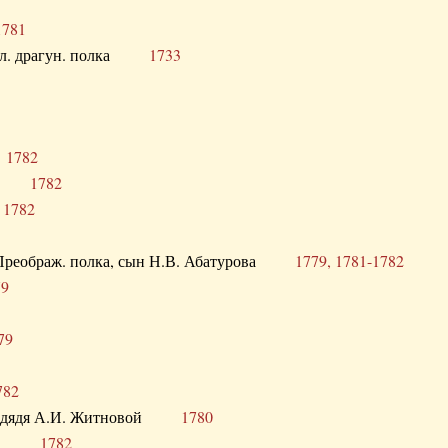
1781
опол. драгун. полка
1733
о
1782
кого
1782
а
1782
в. Преображ. полка, сын Н.В. Абатурова
1779, 1781-1782
79
79
782
од. дядя А.И. Житновой
1780
урова
1782