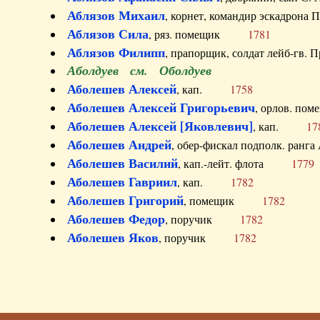
Аблязов Михаил
, корнет, командир эскадрон
Аблязов Сила
, ряз. помещик
1781
Аблязов Филипп
, прапорщик, солдат лейб-г
Аболдуев см. Оболдуев
Аболешев Алексей
, кап.
1758
Аболешев Алексей Григорьевич
, орлов. 
Аболешев Алексей [Яковлевич]
, кап.
17
Аболешев Андрей
, обер-фискал подполк. ра
Аболешев Василий
, кап.-лейт. флота
1779
Аболешев Гавриил
, кап.
1782
Аболешев Григорий
, помещик
1782
Аболешев Федор
, поручик
1782
Аболешев Яков
, поручик
1782