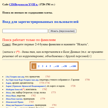
Сайт
СПбВедомости XVIII в.
(1728-1781 гг.)
Поиск по именам по содержанию газеты.
Вход для зарегистрированных пользователей
Поиск работает только по фамилиям
Совет
: Введите первые 2-4 буквы фамилии и нажмите "Искать".
{
записи с
(*)
- даны так, как встречаются в Базе Данных (т.е. не принято
решение об их корректировке, объединении с другой персоной)
}
1
2
3
4
5
..+10
..+50
..+100
, гол. приказчик
1763
[Аа] Хенрик ван дер
, секретарь ученого собрания в г. Гарлеме
1758
Аа [Христиан Карл Хенрик] ван дер
, архиеп. архангелогор.
1734-1736
Аарон
, еп. карел. и ладож.
1728
Аарон [(Еропкин Афанасий Владимирович)]
(*)
, констапель
1782
Абабуров Алексей
, сек.-майор Острогож. гусар. полка
1773
Абаза
, поручик
1782
Абаза Иван
, прапорщик
1779
Абаза Константин
1765
Абаковский Франц
, прапорщик
1781
Абакулов Евдоким Степанович