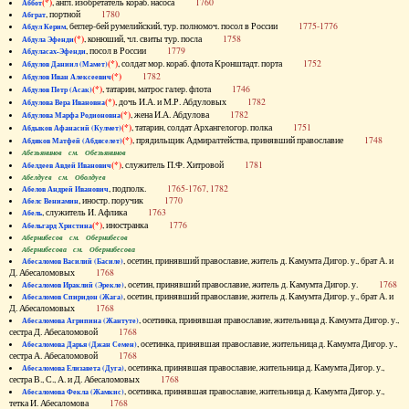
(*)
, англ. изобретатель кораб. насоса
1760
Аббот
, портной
1780
Абграт
, беглер-бей румелийский, тур. полномоч. посол в России
1775-1776
Абдул Керим
(*)
, конюший, чл. свиты тур. посла
1758
Абдула Эфенди
, посол в России
1779
Абдуласах-Эфенди
(*)
, солдат мор. кораб. флота Кронштадт. порта
1752
Абдулов Даниил (Мамет)
(*)
1782
Абдулов Иван Алексеевич
(*)
, татарин, матрос галер. флота
1746
Абдулов Петр (Асак)
(*)
, дочь И.А. и М.Р. Абдуловых
1782
Абдулова Вера Ивановна
(*)
, жена И.А. Абдулова
1782
Абдулова Марфа Родионовна
(*)
, татарин, солдат Архангелогор. полка
1751
Абдыков Афанасий (Кулмет)
(*)
, прядильщик Адмиралтейства, принявший православие
1748
Абдяков Матфей (Абдяселет)
Абезьянинов см. Обезьянинов
(*)
, служитель П.Ф. Хитровой
1781
Абелдеев Авдей Иванович
Абелдуев см. Оболдуев
, подполк.
1765-1767, 1782
Абелов Андрей Иванович
, иностр. поручик
1770
Абелс Вениамин
, служитель И. Афлика
1763
Абель
(*)
, иностранка
1776
Абельгард Христина
Абернибесов см. Обернибесов
Абернибесова см. Обернибесова
, осетин, принявший православие, житель д. Камумта Дигор. у., брат А. и
Абесаломов Василий (Басиле)
Д. Абесаломовых
1768
, осетин, принявший православие, житель д. Камумта Дигор. у.
1768
Абесаломов Ираклий (Эрекле)
, осетин, принявший православие, житель д. Камумта Дигор. у., брат А. и
Абесаломов Спиридон (Жага)
Д. Абесаломовых
1768
, осетинка, принявшая православие, жительница д. Камумта Дигор. у.,
Абесаломова Агрипина (Жантуте)
сестра Д. Абесаломовой
1768
, осетинка, принявшая православие, жительница д. Камумта Дигор. у.,
Абесаломова Дарья (Джан Семен)
сестра А. Абесаломовой
1768
, осетинка, принявшая православие, жительница д. Камумта Дигор. у.,
Абесаломова Елизавета (Дуга)
сестра В., С., А. и Д. Абесаломовых
1768
, осетинка, принявшая православие, жительница д. Камумта Дигор. у.,
Абесаломова Фекла (Жамкис)
тетка И. Абесаломова
1768