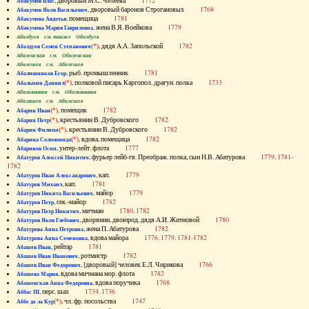
, дворовый М.С. Челеева
1772
Абакумов Влас
, дворовый баронов Строгановых
1768
Абакумов Яков Васильевич
, помещица
1781
Абакумова Авдотья
, жена В.Я. Воейкова
1779
Абакумова Мария Гавриловна
Абалдуев см. также Оболдуев
(*)
, дядя А.А. Запольской
1782
Абалдуев Семен Степанович
Абаленская см. Оболенская
Абалешев см. Аболешев
, рыб. промышленник
1781
Абалишников Егор
(*)
, полковой писарь Каргопол. драгун. полка
1733
Абалыхин Даниил
Абальянинов см. Обольянинов
Абаляшев см. Аболешев
(*)
, помещик
1782
Абарин Иван
(*)
, крестьянин В. Дубровского
1782
Абарин Петр
(*)
, крестьянин В. Дубровского
1782
Абарин Филипп
(*)
, вдова, помещица
1782
Абарина Соломонида
, унтер-лейт. флота
1777
Абаринов Осип
, фурьер лейб-гв. Преображ. полка, сын Н.В. Абатурова
1779, 1781-
Абатуров Алексей Никитич
1782
, кап.
1779
Абатуров Иван Александрович
, кап.
1781
Абатуров Михаил
, майор
1779
Абатуров Никита Васильевич
, сек.-майор
1782
Абатуров Петр
, мичман
1780, 1782
Абатуров Петр Никитич
, дворянин, двоюрод. дядя А.И. Житновой
1780
Абатуров Яков Глебович
, жена П. Абатурова
1782
Абатурова Анна Петровна
, вдова майора
1776, 1779, 1781-1782
Абатурова Анна Семеновна
, рейтар
1781
Абашев Иван
, ротмистр
1782
Абашев Иван Иванович
, [дворовый] человек Е.Л. Чирикова
1766
Абашев Иван Федорович
, вдова мичмана мор. флота
1782
Абашева Мария
, вдова поручика
1768
Абашевская Анна Федоровна
, перс. шах
1734, 1736
Аббас III
(*)
, чл. фр. посольства
1747
Аббе де ла Кур