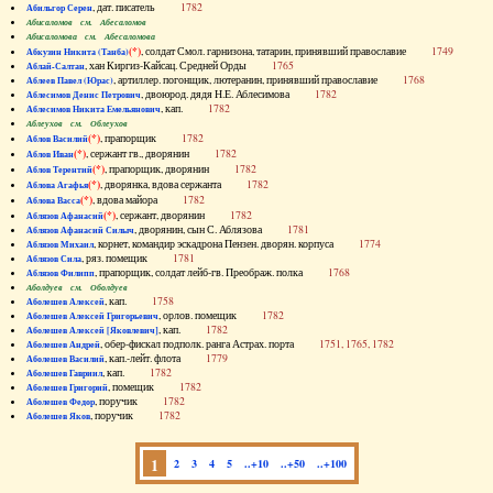
, дат. писатель
1782
Абильгор Серен
Абисаломов см. Абесаломов
Абисаломова см. Абесаломова
(*)
, солдат Смол. гарнизона, татарин, принявший православие
1749
Абкузин Никита (Танба)
, хан Киргиз-Кайсац. Средней Орды
1765
Аблай-Салтан
, артиллер. погонщик, лютеранин, принявший православие
1768
Аблеев Павел (Юрас)
, двоюрод. дядя Н.Е. Аблесимова
1782
Аблесимов Денис Петрович
, кап.
1782
Аблесимов Никита Емельянович
Аблеухов см. Облеухов
(*)
, прапорщик
1782
Аблов Василий
(*)
, сержант гв., дворянин
1782
Аблов Иван
(*)
, прапорщик, дворянин
1782
Аблов Терентий
(*)
, дворянка, вдова сержанта
1782
Аблова Агафья
(*)
, вдова майора
1782
Аблова Васса
(*)
, сержант, дворянин
1782
Аблязов Афанасий
, дворянин, сын С. Аблязова
1781
Аблязов Афанасий Силыч
, корнет, командир эскадрона Пензен. дворян. корпуса
1774
Аблязов Михаил
, ряз. помещик
1781
Аблязов Сила
, прапорщик, солдат лейб-гв. Преображ. полка
1768
Аблязов Филипп
Аболдуев см. Оболдуев
, кап.
1758
Аболешев Алексей
, орлов. помещик
1782
Аболешев Алексей Григорьевич
, кап.
1782
Аболешев Алексей [Яковлевич]
, обер-фискал подполк. ранга Астрах. порта
1751, 1765, 1782
Аболешев Андрей
, кап.-лейт. флота
1779
Аболешев Василий
, кап.
1782
Аболешев Гавриил
, помещик
1782
Аболешев Григорий
, поручик
1782
Аболешев Федор
, поручик
1782
Аболешев Яков
1
2
3
4
5
..+10
..+50
..+100