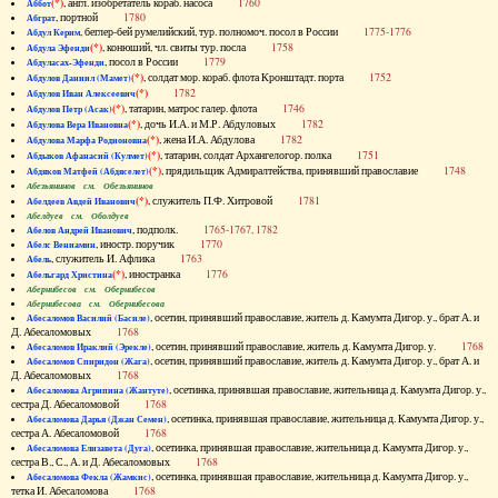
(*)
, англ. изобретатель кораб. насоса
1760
Аббот
, портной
1780
Абграт
, беглер-бей румелийский, тур. полномоч. посол в России
1775-1776
Абдул Керим
(*)
, конюший, чл. свиты тур. посла
1758
Абдула Эфенди
, посол в России
1779
Абдуласах-Эфенди
(*)
, солдат мор. кораб. флота Кронштадт. порта
1752
Абдулов Даниил (Мамет)
(*)
1782
Абдулов Иван Алексеевич
(*)
, татарин, матрос галер. флота
1746
Абдулов Петр (Асак)
(*)
, дочь И.А. и М.Р. Абдуловых
1782
Абдулова Вера Ивановна
(*)
, жена И.А. Абдулова
1782
Абдулова Марфа Родионовна
(*)
, татарин, солдат Архангелогор. полка
1751
Абдыков Афанасий (Кулмет)
(*)
, прядильщик Адмиралтейства, принявший православие
1748
Абдяков Матфей (Абдяселет)
Абезьянинов см. Обезьянинов
(*)
, служитель П.Ф. Хитровой
1781
Абелдеев Авдей Иванович
Абелдуев см. Оболдуев
, подполк.
1765-1767, 1782
Абелов Андрей Иванович
, иностр. поручик
1770
Абелс Вениамин
, служитель И. Афлика
1763
Абель
(*)
, иностранка
1776
Абельгард Христина
Абернибесов см. Обернибесов
Абернибесова см. Обернибесова
, осетин, принявший православие, житель д. Камумта Дигор. у., брат А. и
Абесаломов Василий (Басиле)
Д. Абесаломовых
1768
, осетин, принявший православие, житель д. Камумта Дигор. у.
1768
Абесаломов Ираклий (Эрекле)
, осетин, принявший православие, житель д. Камумта Дигор. у., брат А. и
Абесаломов Спиридон (Жага)
Д. Абесаломовых
1768
, осетинка, принявшая православие, жительница д. Камумта Дигор. у.,
Абесаломова Агрипина (Жантуте)
сестра Д. Абесаломовой
1768
, осетинка, принявшая православие, жительница д. Камумта Дигор. у.,
Абесаломова Дарья (Джан Семен)
сестра А. Абесаломовой
1768
, осетинка, принявшая православие, жительница д. Камумта Дигор. у.,
Абесаломова Елизавета (Дуга)
сестра В., С., А. и Д. Абесаломовых
1768
, осетинка, принявшая православие, жительница д. Камумта Дигор. у.,
Абесаломова Фекла (Жамкис)
тетка И. Абесаломова
1768