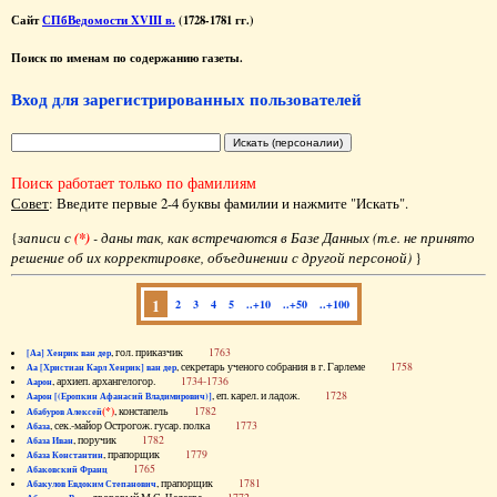
Сайт
СПбВедомости XVIII в.
(1728-1781 гг.)
Поиск по именам по содержанию газеты.
Вход для зарегистрированных пользователей
Поиск работает только по фамилиям
Совет
: Введите первые 2-4 буквы фамилии и нажмите "Искать".
{
записи с
(*)
- даны так, как встречаются в Базе Данных (т.е. не принято
решение об их корректировке, объединении с другой персоной)
}
1
2
3
4
5
..+10
..+50
..+100
, гол. приказчик
1763
[Аа] Хенрик ван дер
, секретарь ученого собрания в г. Гарлеме
1758
Аа [Христиан Карл Хенрик] ван дер
, архиеп. архангелогор.
1734-1736
Аарон
, еп. карел. и ладож.
1728
Аарон [(Еропкин Афанасий Владимирович)]
(*)
, констапель
1782
Абабуров Алексей
, сек.-майор Острогож. гусар. полка
1773
Абаза
, поручик
1782
Абаза Иван
, прапорщик
1779
Абаза Константин
1765
Абаковский Франц
, прапорщик
1781
Абакулов Евдоким Степанович