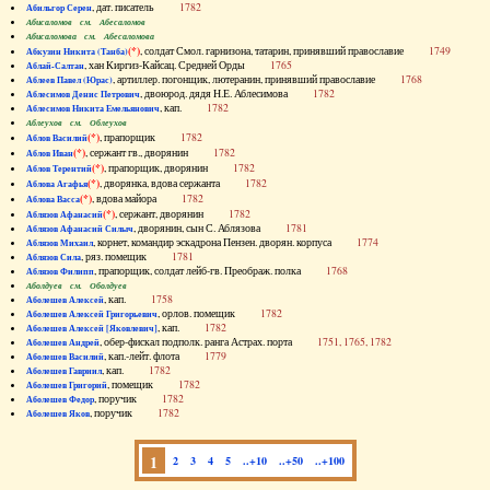
, дат. писатель
1782
Абильгор Серен
Абисаломов см. Абесаломов
Абисаломова см. Абесаломова
(*)
, солдат Смол. гарнизона, татарин, принявший православие
1749
Абкузин Никита (Танба)
, хан Киргиз-Кайсац. Средней Орды
1765
Аблай-Салтан
, артиллер. погонщик, лютеранин, принявший православие
1768
Аблеев Павел (Юрас)
, двоюрод. дядя Н.Е. Аблесимова
1782
Аблесимов Денис Петрович
, кап.
1782
Аблесимов Никита Емельянович
Аблеухов см. Облеухов
(*)
, прапорщик
1782
Аблов Василий
(*)
, сержант гв., дворянин
1782
Аблов Иван
(*)
, прапорщик, дворянин
1782
Аблов Терентий
(*)
, дворянка, вдова сержанта
1782
Аблова Агафья
(*)
, вдова майора
1782
Аблова Васса
(*)
, сержант, дворянин
1782
Аблязов Афанасий
, дворянин, сын С. Аблязова
1781
Аблязов Афанасий Силыч
, корнет, командир эскадрона Пензен. дворян. корпуса
1774
Аблязов Михаил
, ряз. помещик
1781
Аблязов Сила
, прапорщик, солдат лейб-гв. Преображ. полка
1768
Аблязов Филипп
Аболдуев см. Оболдуев
, кап.
1758
Аболешев Алексей
, орлов. помещик
1782
Аболешев Алексей Григорьевич
, кап.
1782
Аболешев Алексей [Яковлевич]
, обер-фискал подполк. ранга Астрах. порта
1751, 1765, 1782
Аболешев Андрей
, кап.-лейт. флота
1779
Аболешев Василий
, кап.
1782
Аболешев Гавриил
, помещик
1782
Аболешев Григорий
, поручик
1782
Аболешев Федор
, поручик
1782
Аболешев Яков
1
2
3
4
5
..+10
..+50
..+100