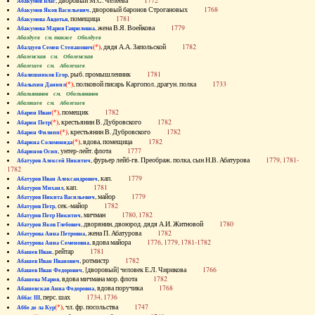
, дворовый М.С. Челеева
1772
Абакумов Влас
, дворовый баронов Строгановых
1768
Абакумов Яков Васильевич
, помещица
1781
Абакумова Авдотья
, жена В.Я. Воейкова
1779
Абакумова Мария Гавриловна
Абалдуев см. также Оболдуев
(*)
, дядя А.А. Запольской
1782
Абалдуев Семен Степанович
Абаленская см. Оболенская
Абалешев см. Аболешев
, рыб. промышленник
1781
Абалишников Егор
(*)
, полковой писарь Каргопол. драгун. полка
1733
Абалыхин Даниил
Абальянинов см. Обольянинов
Абаляшев см. Аболешев
(*)
, помещик
1782
Абарин Иван
(*)
, крестьянин В. Дубровского
1782
Абарин Петр
(*)
, крестьянин В. Дубровского
1782
Абарин Филипп
(*)
, вдова, помещица
1782
Абарина Соломонида
, унтер-лейт. флота
1777
Абаринов Осип
, фурьер лейб-гв. Преображ. полка, сын Н.В. Абатурова
1779, 1781-
Абатуров Алексей Никитич
1782
, кап.
1779
Абатуров Иван Александрович
, кап.
1781
Абатуров Михаил
, майор
1779
Абатуров Никита Васильевич
, сек.-майор
1782
Абатуров Петр
, мичман
1780, 1782
Абатуров Петр Никитич
, дворянин, двоюрод. дядя А.И. Житновой
1780
Абатуров Яков Глебович
, жена П. Абатурова
1782
Абатурова Анна Петровна
, вдова майора
1776, 1779, 1781-1782
Абатурова Анна Семеновна
, рейтар
1781
Абашев Иван
, ротмистр
1782
Абашев Иван Иванович
, [дворовый] человек Е.Л. Чирикова
1766
Абашев Иван Федорович
, вдова мичмана мор. флота
1782
Абашева Мария
, вдова поручика
1768
Абашевская Анна Федоровна
, перс. шах
1734, 1736
Аббас III
(*)
, чл. фр. посольства
1747
Аббе де ла Кур