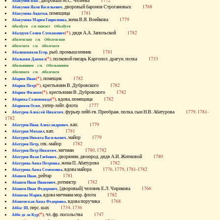
, дворовый М.С. Челеева
1772
Абакумов Влас
, дворовый баронов Строгановых
1768
Абакумов Яков Васильевич
, помещица
1781
Абакумова Авдотья
, жена В.Я. Воейкова
1779
Абакумова Мария Гавриловна
Абалдуев см. также Оболдуев
(*)
, дядя А.А. Запольской
1782
Абалдуев Семен Степанович
Абаленская см. Оболенская
Абалешев см. Аболешев
, рыб. промышленник
1781
Абалишников Егор
(*)
, полковой писарь Каргопол. драгун. полка
1733
Абалыхин Даниил
Абальянинов см. Обольянинов
Абаляшев см. Аболешев
(*)
, помещик
1782
Абарин Иван
(*)
, крестьянин В. Дубровского
1782
Абарин Петр
(*)
, крестьянин В. Дубровского
1782
Абарин Филипп
(*)
, вдова, помещица
1782
Абарина Соломонида
, унтер-лейт. флота
1777
Абаринов Осип
, фурьер лейб-гв. Преображ. полка, сын Н.В. Абатурова
1779, 1781-
Абатуров Алексей Никитич
1782
, кап.
1779
Абатуров Иван Александрович
, кап.
1781
Абатуров Михаил
, майор
1779
Абатуров Никита Васильевич
, сек.-майор
1782
Абатуров Петр
, мичман
1780, 1782
Абатуров Петр Никитич
, дворянин, двоюрод. дядя А.И. Житновой
1780
Абатуров Яков Глебович
, жена П. Абатурова
1782
Абатурова Анна Петровна
, вдова майора
1776, 1779, 1781-1782
Абатурова Анна Семеновна
, рейтар
1781
Абашев Иван
, ротмистр
1782
Абашев Иван Иванович
, [дворовый] человек Е.Л. Чирикова
1766
Абашев Иван Федорович
, вдова мичмана мор. флота
1782
Абашева Мария
, вдова поручика
1768
Абашевская Анна Федоровна
, перс. шах
1734, 1736
Аббас III
(*)
, чл. фр. посольства
1747
Аббе де ла Кур