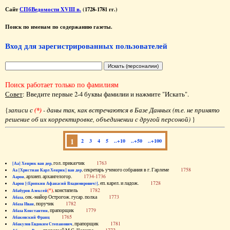
Сайт
СПбВедомости XVIII в.
(1728-1781 гг.)
Поиск по именам по содержанию газеты.
Вход для зарегистрированных пользователей
Поиск работает только по фамилиям
Совет
: Введите первые 2-4 буквы фамилии и нажмите "Искать".
{
записи с
(*)
- даны так, как встречаются в Базе Данных (т.е. не принято
решение об их корректировке, объединении с другой персоной)
}
1
2
3
4
5
..+10
..+50
..+100
, гол. приказчик
1763
[Аа] Хенрик ван дер
, секретарь ученого собрания в г. Гарлеме
1758
Аа [Христиан Карл Хенрик] ван дер
, архиеп. архангелогор.
1734-1736
Аарон
, еп. карел. и ладож.
1728
Аарон [(Еропкин Афанасий Владимирович)]
(*)
, констапель
1782
Абабуров Алексей
, сек.-майор Острогож. гусар. полка
1773
Абаза
, поручик
1782
Абаза Иван
, прапорщик
1779
Абаза Константин
1765
Абаковский Франц
, прапорщик
1781
Абакулов Евдоким Степанович