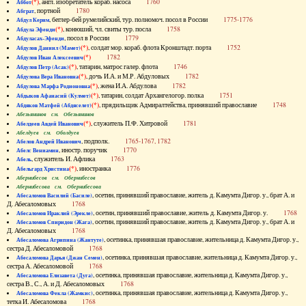
(*)
, англ. изобретатель кораб. насоса
1760
Аббот
, портной
1780
Абграт
, беглер-бей румелийский, тур. полномоч. посол в России
1775-1776
Абдул Керим
(*)
, конюший, чл. свиты тур. посла
1758
Абдула Эфенди
, посол в России
1779
Абдуласах-Эфенди
(*)
, солдат мор. кораб. флота Кронштадт. порта
1752
Абдулов Даниил (Мамет)
(*)
1782
Абдулов Иван Алексеевич
(*)
, татарин, матрос галер. флота
1746
Абдулов Петр (Асак)
(*)
, дочь И.А. и М.Р. Абдуловых
1782
Абдулова Вера Ивановна
(*)
, жена И.А. Абдулова
1782
Абдулова Марфа Родионовна
(*)
, татарин, солдат Архангелогор. полка
1751
Абдыков Афанасий (Кулмет)
(*)
, прядильщик Адмиралтейства, принявший православие
1748
Абдяков Матфей (Абдяселет)
Абезьянинов см. Обезьянинов
(*)
, служитель П.Ф. Хитровой
1781
Абелдеев Авдей Иванович
Абелдуев см. Оболдуев
, подполк.
1765-1767, 1782
Абелов Андрей Иванович
, иностр. поручик
1770
Абелс Вениамин
, служитель И. Афлика
1763
Абель
(*)
, иностранка
1776
Абельгард Христина
Абернибесов см. Обернибесов
Абернибесова см. Обернибесова
, осетин, принявший православие, житель д. Камумта Дигор. у., брат А. и
Абесаломов Василий (Басиле)
Д. Абесаломовых
1768
, осетин, принявший православие, житель д. Камумта Дигор. у.
1768
Абесаломов Ираклий (Эрекле)
, осетин, принявший православие, житель д. Камумта Дигор. у., брат А. и
Абесаломов Спиридон (Жага)
Д. Абесаломовых
1768
, осетинка, принявшая православие, жительница д. Камумта Дигор. у.,
Абесаломова Агрипина (Жантуте)
сестра Д. Абесаломовой
1768
, осетинка, принявшая православие, жительница д. Камумта Дигор. у.,
Абесаломова Дарья (Джан Семен)
сестра А. Абесаломовой
1768
, осетинка, принявшая православие, жительница д. Камумта Дигор. у.,
Абесаломова Елизавета (Дуга)
сестра В., С., А. и Д. Абесаломовых
1768
, осетинка, принявшая православие, жительница д. Камумта Дигор. у.,
Абесаломова Фекла (Жамкис)
тетка И. Абесаломова
1768