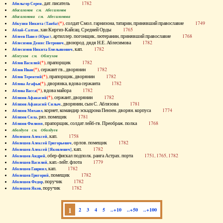
, дат. писатель
1782
Абильгор Серен
Абисаломов см. Абесаломов
Абисаломова см. Абесаломова
(*)
, солдат Смол. гарнизона, татарин, принявший православие
1749
Абкузин Никита (Танба)
, хан Киргиз-Кайсац. Средней Орды
1765
Аблай-Салтан
, артиллер. погонщик, лютеранин, принявший православие
1768
Аблеев Павел (Юрас)
, двоюрод. дядя Н.Е. Аблесимова
1782
Аблесимов Денис Петрович
, кап.
1782
Аблесимов Никита Емельянович
Аблеухов см. Облеухов
(*)
, прапорщик
1782
Аблов Василий
(*)
, сержант гв., дворянин
1782
Аблов Иван
(*)
, прапорщик, дворянин
1782
Аблов Терентий
(*)
, дворянка, вдова сержанта
1782
Аблова Агафья
(*)
, вдова майора
1782
Аблова Васса
(*)
, сержант, дворянин
1782
Аблязов Афанасий
, дворянин, сын С. Аблязова
1781
Аблязов Афанасий Силыч
, корнет, командир эскадрона Пензен. дворян. корпуса
1774
Аблязов Михаил
, ряз. помещик
1781
Аблязов Сила
, прапорщик, солдат лейб-гв. Преображ. полка
1768
Аблязов Филипп
Аболдуев см. Оболдуев
, кап.
1758
Аболешев Алексей
, орлов. помещик
1782
Аболешев Алексей Григорьевич
, кап.
1782
Аболешев Алексей [Яковлевич]
, обер-фискал подполк. ранга Астрах. порта
1751, 1765, 1782
Аболешев Андрей
, кап.-лейт. флота
1779
Аболешев Василий
, кап.
1782
Аболешев Гавриил
, помещик
1782
Аболешев Григорий
, поручик
1782
Аболешев Федор
, поручик
1782
Аболешев Яков
1
2
3
4
5
..+10
..+50
..+100