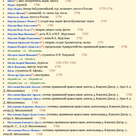
(*)
, англ. изобретатель кораб. насоса
1760
Аббот
, портной
1780
Абграт
, беглер-бей румелийский, тур. полномоч. посол в России
1775-1776
Абдул Керим
(*)
, конюший, чл. свиты тур. посла
1758
Абдула Эфенди
, посол в России
1779
Абдуласах-Эфенди
(*)
, солдат мор. кораб. флота Кронштадт. порта
1752
Абдулов Даниил (Мамет)
(*)
1782
Абдулов Иван Алексеевич
(*)
, татарин, матрос галер. флота
1746
Абдулов Петр (Асак)
(*)
, дочь И.А. и М.Р. Абдуловых
1782
Абдулова Вера Ивановна
(*)
, жена И.А. Абдулова
1782
Абдулова Марфа Родионовна
(*)
, татарин, солдат Архангелогор. полка
1751
Абдыков Афанасий (Кулмет)
(*)
, прядильщик Адмиралтейства, принявший православие
1748
Абдяков Матфей (Абдяселет)
Абезьянинов см. Обезьянинов
(*)
, служитель П.Ф. Хитровой
1781
Абелдеев Авдей Иванович
Абелдуев см. Оболдуев
, подполк.
1765-1767, 1782
Абелов Андрей Иванович
, иностр. поручик
1770
Абелс Вениамин
, служитель И. Афлика
1763
Абель
(*)
, иностранка
1776
Абельгард Христина
Абернибесов см. Обернибесов
Абернибесова см. Обернибесова
, осетин, принявший православие, житель д. Камумта Дигор. у., брат А. и
Абесаломов Василий (Басиле)
Д. Абесаломовых
1768
, осетин, принявший православие, житель д. Камумта Дигор. у.
1768
Абесаломов Ираклий (Эрекле)
, осетин, принявший православие, житель д. Камумта Дигор. у., брат А. и
Абесаломов Спиридон (Жага)
Д. Абесаломовых
1768
, осетинка, принявшая православие, жительница д. Камумта Дигор. у.,
Абесаломова Агрипина (Жантуте)
сестра Д. Абесаломовой
1768
, осетинка, принявшая православие, жительница д. Камумта Дигор. у.,
Абесаломова Дарья (Джан Семен)
сестра А. Абесаломовой
1768
, осетинка, принявшая православие, жительница д. Камумта Дигор. у.,
Абесаломова Елизавета (Дуга)
сестра В., С., А. и Д. Абесаломовых
1768
, осетинка, принявшая православие, жительница д. Камумта Дигор. у.,
Абесаломова Фекла (Жамкис)
тетка И. Абесаломова
1768