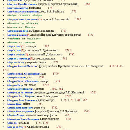
, дворовый М.С. Челеева
1772
Абакумов Влас
, дворовый баронов Строгановых
1768
Абакумов Яков Васильевич
, помещица
1781
Абакумова Авдотья
, жена В.Я. Воейкова
1779
Абакумова Мария Гавриловна
Абалдуев см. также Оболдуев
(*)
, дядя А.А. Запольской
1782
Абалдуев Семен Степанович
Абаленская см. Оболенская
Абалешев см. Аболешев
, рыб. промышленник
1781
Абалишников Егор
(*)
, полковой писарь Каргопол. драгун. полка
1733
Абалыхин Даниил
Абальянинов см. Обольянинов
Абаляшев см. Аболешев
(*)
, помещик
1782
Абарин Иван
(*)
, крестьянин В. Дубровского
1782
Абарин Петр
(*)
, крестьянин В. Дубровского
1782
Абарин Филипп
(*)
, вдова, помещица
1782
Абарина Соломонида
, унтер-лейт. флота
1777
Абаринов Осип
, фурьер лейб-гв. Преображ. полка, сын Н.В. Абатурова
1779, 1781-
Абатуров Алексей Никитич
1782
, кап.
1779
Абатуров Иван Александрович
, кап.
1781
Абатуров Михаил
, майор
1779
Абатуров Никита Васильевич
, сек.-майор
1782
Абатуров Петр
, мичман
1780, 1782
Абатуров Петр Никитич
, дворянин, двоюрод. дядя А.И. Житновой
1780
Абатуров Яков Глебович
, жена П. Абатурова
1782
Абатурова Анна Петровна
, вдова майора
1776, 1779, 1781-1782
Абатурова Анна Семеновна
, рейтар
1781
Абашев Иван
, ротмистр
1782
Абашев Иван Иванович
, [дворовый] человек Е.Л. Чирикова
1766
Абашев Иван Федорович
, вдова мичмана мор. флота
1782
Абашева Мария
, вдова поручика
1768
Абашевская Анна Федоровна
, перс. шах
1734, 1736
Аббас III
(*)
, чл. фр. посольства
1747
Аббе де ла Кур