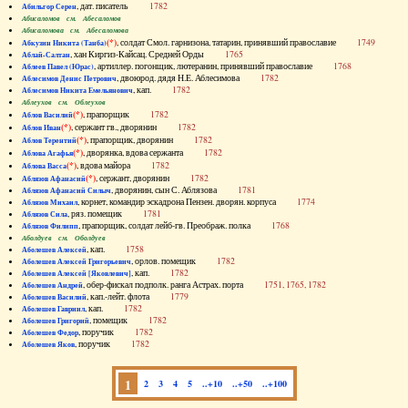
, дат. писатель
1782
Абильгор Серен
Абисаломов см. Абесаломов
Абисаломова см. Абесаломова
(*)
, солдат Смол. гарнизона, татарин, принявший православие
1749
Абкузин Никита (Танба)
, хан Киргиз-Кайсац. Средней Орды
1765
Аблай-Салтан
, артиллер. погонщик, лютеранин, принявший православие
1768
Аблеев Павел (Юрас)
, двоюрод. дядя Н.Е. Аблесимова
1782
Аблесимов Денис Петрович
, кап.
1782
Аблесимов Никита Емельянович
Аблеухов см. Облеухов
(*)
, прапорщик
1782
Аблов Василий
(*)
, сержант гв., дворянин
1782
Аблов Иван
(*)
, прапорщик, дворянин
1782
Аблов Терентий
(*)
, дворянка, вдова сержанта
1782
Аблова Агафья
(*)
, вдова майора
1782
Аблова Васса
(*)
, сержант, дворянин
1782
Аблязов Афанасий
, дворянин, сын С. Аблязова
1781
Аблязов Афанасий Силыч
, корнет, командир эскадрона Пензен. дворян. корпуса
1774
Аблязов Михаил
, ряз. помещик
1781
Аблязов Сила
, прапорщик, солдат лейб-гв. Преображ. полка
1768
Аблязов Филипп
Аболдуев см. Оболдуев
, кап.
1758
Аболешев Алексей
, орлов. помещик
1782
Аболешев Алексей Григорьевич
, кап.
1782
Аболешев Алексей [Яковлевич]
, обер-фискал подполк. ранга Астрах. порта
1751, 1765, 1782
Аболешев Андрей
, кап.-лейт. флота
1779
Аболешев Василий
, кап.
1782
Аболешев Гавриил
, помещик
1782
Аболешев Григорий
, поручик
1782
Аболешев Федор
, поручик
1782
Аболешев Яков
1
2
3
4
5
..+10
..+50
..+100