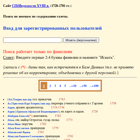
Сайт
СПбВедомости XVIII в.
(1728-1781 гг.)
Поиск по именам по содержанию газеты.
Вход для зарегистрированных пользователей
Поиск работает только по фамилиям
Совет
: Введите первые 2-4 буквы фамилии и нажмите "Искать".
{
записи с
(*)
- даны так, как встречаются в Базе Данных (т.е. не принято
решение об их корректировке, объединении с другой персоной)
}
1
2
3
4
5
..+10
..+50
..+100
, гол. приказчик
1763
[Аа] Хенрик ван дер
, секретарь ученого собрания в г. Гарлеме
1758
Аа [Христиан Карл Хенрик] ван дер
, архиеп. архангелогор.
1734-1736
Аарон
, еп. карел. и ладож.
1728
Аарон [(Еропкин Афанасий Владимирович)]
(*)
, констапель
1782
Абабуров Алексей
, сек.-майор Острогож. гусар. полка
1773
Абаза
, поручик
1782
Абаза Иван
, прапорщик
1779
Абаза Константин
1765
Абаковский Франц
, прапорщик
1781
Абакулов Евдоким Степанович