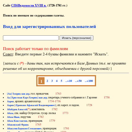
Сайт
СПбВедомости XVIII в.
(1728-1781 гг.)
Поиск по именам по содержанию газеты.
Вход для зарегистрированных пользователей
Поиск работает только по фамилиям
Совет
: Введите первые 2-4 буквы фамилии и нажмите "Искать".
{
записи с
(*)
- даны так, как встречаются в Базе Данных (т.е. не принято
решение об их корректировке, объединении с другой персоной)
}
1
2
3
4
5
..+10
..+50
..+100
, гол. приказчик
1763
[Аа] Хенрик ван дер
, секретарь ученого собрания в г. Гарлеме
1758
Аа [Христиан Карл Хенрик] ван дер
, архиеп. архангелогор.
1734-1736
Аарон
, еп. карел. и ладож.
1728
Аарон [(Еропкин Афанасий Владимирович)]
(*)
, констапель
1782
Абабуров Алексей
, сек.-майор Острогож. гусар. полка
1773
Абаза
, поручик
1782
Абаза Иван
, прапорщик
1779
Абаза Константин
1765
Абаковский Франц
, прапорщик
1781
Абакулов Евдоким Степанович