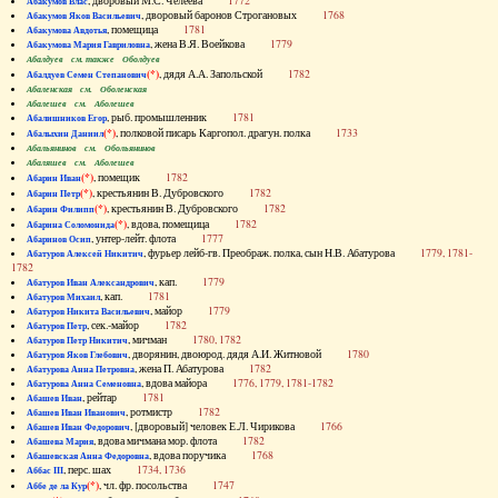
, дворовый М.С. Челеева
1772
Абакумов Влас
, дворовый баронов Строгановых
1768
Абакумов Яков Васильевич
, помещица
1781
Абакумова Авдотья
, жена В.Я. Воейкова
1779
Абакумова Мария Гавриловна
Абалдуев см. также Оболдуев
(*)
, дядя А.А. Запольской
1782
Абалдуев Семен Степанович
Абаленская см. Оболенская
Абалешев см. Аболешев
, рыб. промышленник
1781
Абалишников Егор
(*)
, полковой писарь Каргопол. драгун. полка
1733
Абалыхин Даниил
Абальянинов см. Обольянинов
Абаляшев см. Аболешев
(*)
, помещик
1782
Абарин Иван
(*)
, крестьянин В. Дубровского
1782
Абарин Петр
(*)
, крестьянин В. Дубровского
1782
Абарин Филипп
(*)
, вдова, помещица
1782
Абарина Соломонида
, унтер-лейт. флота
1777
Абаринов Осип
, фурьер лейб-гв. Преображ. полка, сын Н.В. Абатурова
1779, 1781-
Абатуров Алексей Никитич
1782
, кап.
1779
Абатуров Иван Александрович
, кап.
1781
Абатуров Михаил
, майор
1779
Абатуров Никита Васильевич
, сек.-майор
1782
Абатуров Петр
, мичман
1780, 1782
Абатуров Петр Никитич
, дворянин, двоюрод. дядя А.И. Житновой
1780
Абатуров Яков Глебович
, жена П. Абатурова
1782
Абатурова Анна Петровна
, вдова майора
1776, 1779, 1781-1782
Абатурова Анна Семеновна
, рейтар
1781
Абашев Иван
, ротмистр
1782
Абашев Иван Иванович
, [дворовый] человек Е.Л. Чирикова
1766
Абашев Иван Федорович
, вдова мичмана мор. флота
1782
Абашева Мария
, вдова поручика
1768
Абашевская Анна Федоровна
, перс. шах
1734, 1736
Аббас III
(*)
, чл. фр. посольства
1747
Аббе де ла Кур