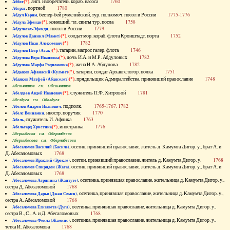
(*)
, англ. изобретатель кораб. насоса
1760
Аббот
, портной
1780
Абграт
, беглер-бей румелийский, тур. полномоч. посол в России
1775-1776
Абдул Керим
(*)
, конюший, чл. свиты тур. посла
1758
Абдула Эфенди
, посол в России
1779
Абдуласах-Эфенди
(*)
, солдат мор. кораб. флота Кронштадт. порта
1752
Абдулов Даниил (Мамет)
(*)
1782
Абдулов Иван Алексеевич
(*)
, татарин, матрос галер. флота
1746
Абдулов Петр (Асак)
(*)
, дочь И.А. и М.Р. Абдуловых
1782
Абдулова Вера Ивановна
(*)
, жена И.А. Абдулова
1782
Абдулова Марфа Родионовна
(*)
, татарин, солдат Архангелогор. полка
1751
Абдыков Афанасий (Кулмет)
(*)
, прядильщик Адмиралтейства, принявший православие
1748
Абдяков Матфей (Абдяселет)
Абезьянинов см. Обезьянинов
(*)
, служитель П.Ф. Хитровой
1781
Абелдеев Авдей Иванович
Абелдуев см. Оболдуев
, подполк.
1765-1767, 1782
Абелов Андрей Иванович
, иностр. поручик
1770
Абелс Вениамин
, служитель И. Афлика
1763
Абель
(*)
, иностранка
1776
Абельгард Христина
Абернибесов см. Обернибесов
Абернибесова см. Обернибесова
, осетин, принявший православие, житель д. Камумта Дигор. у., брат А. и
Абесаломов Василий (Басиле)
Д. Абесаломовых
1768
, осетин, принявший православие, житель д. Камумта Дигор. у.
1768
Абесаломов Ираклий (Эрекле)
, осетин, принявший православие, житель д. Камумта Дигор. у., брат А. и
Абесаломов Спиридон (Жага)
Д. Абесаломовых
1768
, осетинка, принявшая православие, жительница д. Камумта Дигор. у.,
Абесаломова Агрипина (Жантуте)
сестра Д. Абесаломовой
1768
, осетинка, принявшая православие, жительница д. Камумта Дигор. у.,
Абесаломова Дарья (Джан Семен)
сестра А. Абесаломовой
1768
, осетинка, принявшая православие, жительница д. Камумта Дигор. у.,
Абесаломова Елизавета (Дуга)
сестра В., С., А. и Д. Абесаломовых
1768
, осетинка, принявшая православие, жительница д. Камумта Дигор. у.,
Абесаломова Фекла (Жамкис)
тетка И. Абесаломова
1768