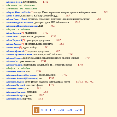
, дат. писатель
1782
Абильгор Серен
Абисаломов см. Абесаломов
Абисаломова см. Абесаломова
(*)
, солдат Смол. гарнизона, татарин, принявший православие
1749
Абкузин Никита (Танба)
, хан Киргиз-Кайсац. Средней Орды
1765
Аблай-Салтан
, артиллер. погонщик, лютеранин, принявший православие
1768
Аблеев Павел (Юрас)
, двоюрод. дядя Н.Е. Аблесимова
1782
Аблесимов Денис Петрович
, кап.
1782
Аблесимов Никита Емельянович
Аблеухов см. Облеухов
(*)
, прапорщик
1782
Аблов Василий
(*)
, сержант гв., дворянин
1782
Аблов Иван
(*)
, прапорщик, дворянин
1782
Аблов Терентий
(*)
, дворянка, вдова сержанта
1782
Аблова Агафья
(*)
, вдова майора
1782
Аблова Васса
(*)
, сержант, дворянин
1782
Аблязов Афанасий
, дворянин, сын С. Аблязова
1781
Аблязов Афанасий Силыч
, корнет, командир эскадрона Пензен. дворян. корпуса
1774
Аблязов Михаил
, ряз. помещик
1781
Аблязов Сила
, прапорщик, солдат лейб-гв. Преображ. полка
1768
Аблязов Филипп
Аболдуев см. Оболдуев
, кап.
1758
Аболешев Алексей
, орлов. помещик
1782
Аболешев Алексей Григорьевич
, кап.
1782
Аболешев Алексей [Яковлевич]
, обер-фискал подполк. ранга Астрах. порта
1751, 1765, 1782
Аболешев Андрей
, кап.-лейт. флота
1779
Аболешев Василий
, кап.
1782
Аболешев Гавриил
, помещик
1782
Аболешев Григорий
, поручик
1782
Аболешев Федор
, поручик
1782
Аболешев Яков
1
2
3
4
5
..+10
..+50
..+100