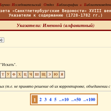
Н
И
О
Б
Б
аучно-
сследовательский
тдел
иблиографии
иблиотековеден
и
азета «Санктпетербургские Ведомости» XVIII ве
Указатели к содержанию (1728-1782 гг.)
Указатели: Именной (алфавитный)
"Искать".
Т
У
Ф
Х
Ц
Ч
Ш
Щ
Э
Ю
Я
ых (т.е. не принято решение об их корректировке, объединении с
1
2
3
4
5
..+10
..+50
..+100