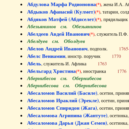
Абдулова Марфа Родионовна
(*)
, жена И.А
Абдыков Афанасий (Кулмет)
(*)
, татарин, с
Абдяков Матфей (Абдяселет)
(*)
, прядильщи
Абезьянинов см. Обезьянинов
Абелдеев Авдей Иванович
(*)
, служитель П
Абелдуев см. Оболдуев
Абелов Андрей Иванович
, подполк.
1765
Абелс Вениамин
, иностр. поручик
1770
Абель
, служитель И. Афлика
1763
Абельгард Христина
(*)
, иностранка
1776
Абернибесов см. Обернибесов
Абернибесова см. Обернибесова
Абесаломов Василий (Басиле)
, осетин, прин
Абесаломов Ираклий (Эрекле)
, осетин, при
Абесаломов Спиридон (Жага)
, осетин, прин
Абесаломова Агрипина (Жантуте)
, осетинк
Абесаломова Дарья (Джан Семен)
, осетинк