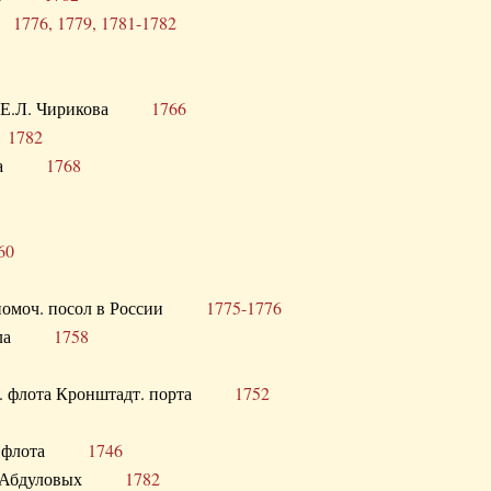
ра
1776, 1779, 1781-1782
век Е.Л. Чирикова
1766
а
1782
учика
1768
60
полномоч. посол в России
1775-1776
 посла
1758
раб. флота Кронштадт. порта
1752
лер. флота
1746
М.Р. Абдуловых
1782