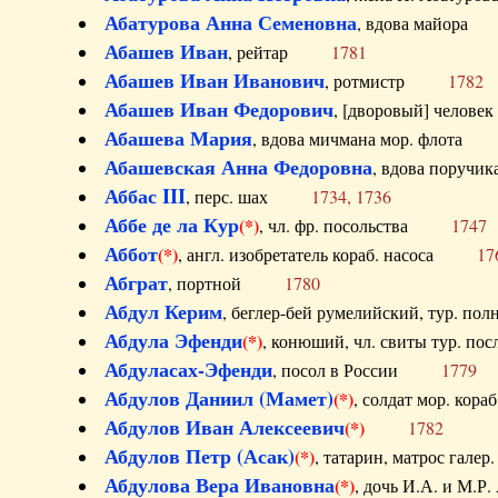
Абатурова Анна Семеновна
, вдова майо
Абашев Иван
, рейтар
1781
Абашев Иван Иванович
, ротмистр
1782
Абашев Иван Федорович
, [дворовый] чело
Абашева Мария
, вдова мичмана мор. флот
Абашевская Анна Федоровна
, вдова пор
Аббас III
, перс. шах
1734, 1736
Аббе де ла Кур
(*)
, чл. фр. посольства
1747
Аббот
(*)
, англ. изобретатель кораб. насоса
17
Абграт
, портной
1780
Абдул Керим
, беглер-бей румелийский, тур. 
Абдула Эфенди
(*)
, конюший, чл. свиты тур.
Абдуласах-Эфенди
, посол в России
1779
Абдулов Даниил (Мамет)
(*)
, солдат мор. ко
Абдулов Иван Алексеевич
(*)
1782
Абдулов Петр (Асак)
(*)
, татарин, матрос га
Абдулова Вера Ивановна
(*)
, дочь И.А. и 