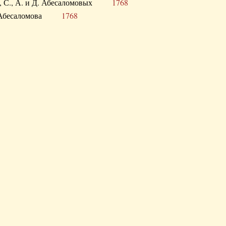
а В., С., А. и Д. Абесаломовых
1768
а И. Абесаломова
1768