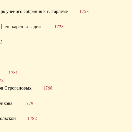
тарь ученого собрания в г. Гарлеме
1758
]
, еп. карел. и ладож.
1728
73
щик
1781
72
ронов Строгановых
1768
 Воейкова
1779
 Запольской
1782