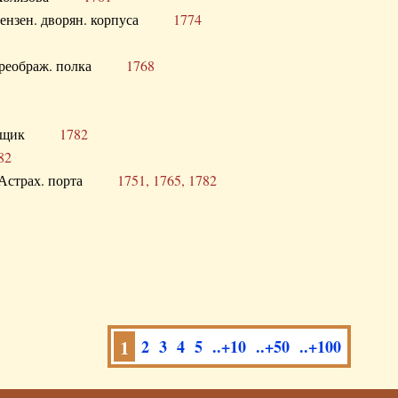
а Пензен. дворян. корпуса
1774
в. Преображ. полка
1768
помещик
1782
82
нга Астрах. порта
1751, 1765, 1782
1
2
3
4
5
..+10
..+50
..+100