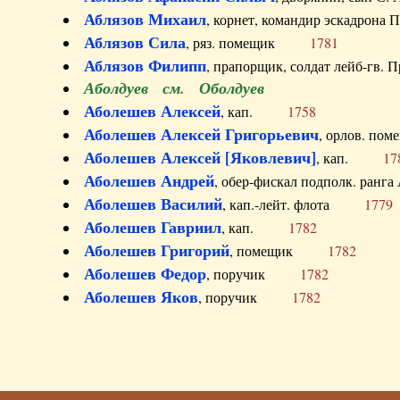
Аблязов Михаил
, корнет, командир эскадрон
Аблязов Сила
, ряз. помещик
1781
Аблязов Филипп
, прапорщик, солдат лейб-г
Аболдуев см. Оболдуев
Аболешев Алексей
, кап.
1758
Аболешев Алексей Григорьевич
, орлов. 
Аболешев Алексей [Яковлевич]
, кап.
17
Аболешев Андрей
, обер-фискал подполк. ра
Аболешев Василий
, кап.-лейт. флота
1779
Аболешев Гавриил
, кап.
1782
Аболешев Григорий
, помещик
1782
Аболешев Федор
, поручик
1782
Аболешев Яков
, поручик
1782