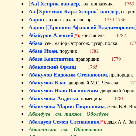
[Аа] Хенрик ван дер
, гол. приказчик
1763
Аа [Христиан Карл Хенрик] ван дер
, секре
Аарон
, архиеп. архангелогор.
1734-1736
Аарон [(Еропкин Афанасий Владимирович)
Абабуров Алексей
(*)
, констапель
1782
Абаза
, сек.-майор Острогож. гусар. полка
17
Абаза Иван
, поручик
1782
Абаза Константин
, прапорщик
1779
Абаковский Франц
1765
Абакулов Евдоким Степанович
, прапор
Абакумов Влас
, дворовый М.С. Челеева
17
Абакумов Яков Васильевич
, дворовый ба
Абакумова Авдотья
, помещица
1781
Абакумова Мария Гавриловна
, жена В.Я.
Абалдуев см. также Оболдуев
Абалдуев Семен Степанович
(*)
, дядя А.А.
Абаленская см. Оболенская