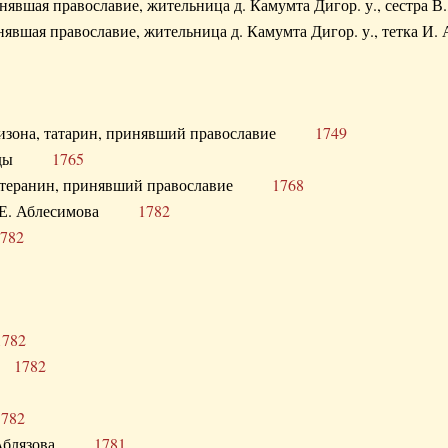
ринявшая православие, жительница д. Камумта Дигор. у., сестр
инявшая православие, жительница д. Камумта Дигор. у., тетк
арнизона, татарин, принявший православие
1749
й Орды
1765
 лютеранин, принявший православие
1768
я Н.Е. Аблесимова
1782
782
1782
та
1782
1782
С. Аблязова
1781