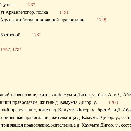
. Абдулова
1782
олдат Архангелогор. полка
1751
к Адмиралтейства, принявший православие
1748
.Ф. Хитровой
1781
-1767, 1782
явший православие, житель д. Камумта Дигор. у., брат А. и 
нявший православие, житель д. Камумта Дигор. у.
1768
явший православие, житель д. Камумта Дигор. у., брат А. и 
а, принявшая православие, жительница д. Камумта Дигор. у.,
а, принявшая православие, жительница д. Камумта Дигор. у.,