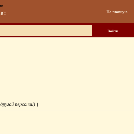
ия
На главную
ка:
Войти
 другой персоной)
}