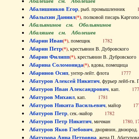
Абалешев см. Аболешев
Абалишников Егор
, рыб. промышленник
Абалыхин Даниил
(*)
, полковой писарь Карг
Абальянинов см. Обольянинов
Абаляшев см. Аболешев
Абарин Иван
(*)
, помещик
1782
Абарин Петр
(*)
, крестьянин В. Дубровског
Абарин Филипп
(*)
, крестьянин В. Дубровс
Абарина Соломонида
(*)
, вдова, помещиц
Абаринов Осип
, унтер-лейт. флота
1777
Абатуров Алексей Никитич
, фурьер лейб-г
Абатуров Иван Александрович
, кап.
17
Абатуров Михаил
, кап.
1781
Абатуров Никита Васильевич
, майор
17
Абатуров Петр
, сек.-майор
1782
Абатуров Петр Никитич
, мичман
1780, 1
Абатуров Яков Глебович
, дворянин, двоюр
Абатурова Анна Петровна
, жена П. Абат