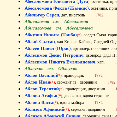
Абесаломова Елизавета (Дуга)
, осетинка, п
Абесаломова Фекла (Жамкис)
, осетинка, пр
Абильгор Серен
, дат. писатель
1782
Абисаломов см. Абесаломов
Абисаломова см. Абесаломова
Абкузин Никита (Танба)
(*)
, солдат Смол. г
Аблай-Салтан
, хан Киргиз-Кайсац. Средне
Аблеев Павел (Юрас)
, артиллер. погонщик,
Аблесимов Денис Петрович
, двоюрод. дяд
Аблесимов Никита Емельянович
, кап.
1
Аблеухов см. Облеухов
Аблов Василий
(*)
, прапорщик
1782
Аблов Иван
(*)
, сержант гв., дворянин
1782
Аблов Терентий
(*)
, прапорщик, дворянин
Аблова Агафья
(*)
, дворянка, вдова сержан
Аблова Васса
(*)
, вдова майора
1782
Аблязов Афанасий
(*)
, сержант, дворянин
Аблязов Афанасий Силыч
, дворянин, сын 