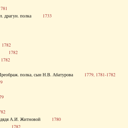
1781
опол. драгун. полка
1733
о
1782
кого
1782
а
1782
в. Преображ. полка, сын Н.В. Абатурова
1779, 1781-1782
79
79
782
од. дядя А.И. Житновой
1780
урова
1782