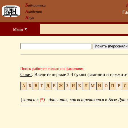
Б
иблиотека
А
кадемии
Г
Н
аук
Меню
Поиск работает только по фамилиям
Совет
: Введите первые 2-4 буквы фамилии и нажмите 
А
Б
В
Г
Д
Е
Ж
З
И
К
Л
М
Н
О
П
Р
С
{
записи с
(*)
- даны так, как встречаются в Базе Данн