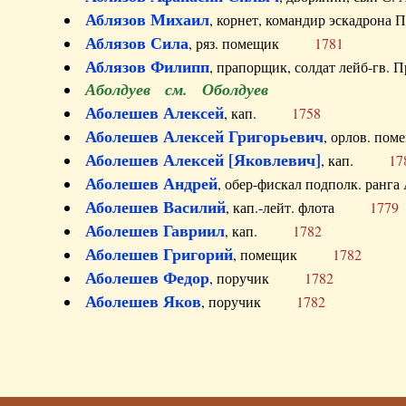
Аблязов Михаил
, корнет, командир эскадрон
Аблязов Сила
, ряз. помещик
1781
Аблязов Филипп
, прапорщик, солдат лейб-г
Аболдуев см. Оболдуев
Аболешев Алексей
, кап.
1758
Аболешев Алексей Григорьевич
, орлов. 
Аболешев Алексей [Яковлевич]
, кап.
17
Аболешев Андрей
, обер-фискал подполк. ра
Аболешев Василий
, кап.-лейт. флота
1779
Аболешев Гавриил
, кап.
1782
Аболешев Григорий
, помещик
1782
Аболешев Федор
, поручик
1782
Аболешев Яков
, поручик
1782