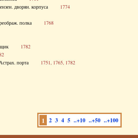
а Пензен. дворян. корпуса
1774
в. Преображ. полка
1768
помещик
1782
82
нга Астрах. порта
1751, 1765, 1782
1
2
3
4
5
..+10
..+50
..+100