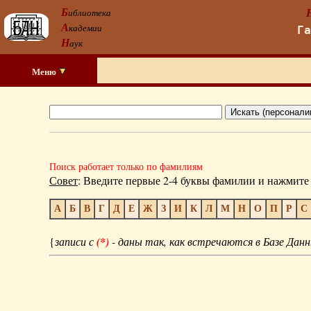
Б
иблиотека
А
кадемии
Г
Н
аук
Меню
Поиск работает только по фамилиям
Совет
: Введите первые 2-4 буквы фамилии и нажмите 
А
Б
В
Г
Д
Е
Ж
З
И
К
Л
М
Н
О
П
Р
С
{
записи с
(*)
- даны так, как встречаются в Базе Данн