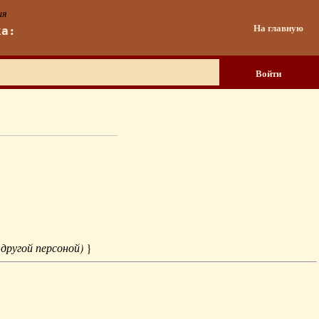
ия
На главную
ка:
Войти
 другой персоной)
}