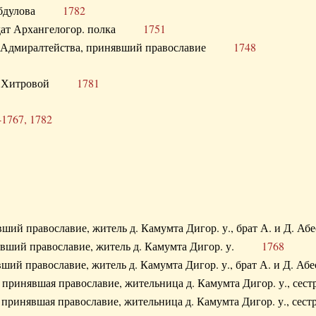
. Абдулова
1782
олдат Архангелогор. полка
1751
к Адмиралтейства, принявший православие
1748
.Ф. Хитровой
1781
-1767, 1782
явший православие, житель д. Камумта Дигор. у., брат А. и 
нявший православие, житель д. Камумта Дигор. у.
1768
явший православие, житель д. Камумта Дигор. у., брат А. и 
а, принявшая православие, жительница д. Камумта Дигор. у.,
а, принявшая православие, жительница д. Камумта Дигор. у.,