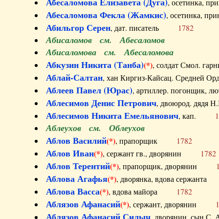
Абесаломова Елизавета (Дуга)
, осетинка, п
Абесаломова Фекла (Жамкис)
, осетинка, пр
Абильгор Серен
, дат. писатель
1782
Абисаломов см. Абесаломов
Абисаломова см. Абесаломова
Абкузин Никита (Танба)
(*)
, солдат Смол. г
Аблай-Салтан
, хан Киргиз-Кайсац. Средне
Аблеев Павел (Юрас)
, артиллер. погонщик,
Аблесимов Денис Петрович
, двоюрод. дяд
Аблесимов Никита Емельянович
, кап.
1
Аблеухов см. Облеухов
Аблов Василий
(*)
, прапорщик
1782
Аблов Иван
(*)
, сержант гв., дворянин
1782
Аблов Терентий
(*)
, прапорщик, дворянин
Аблова Агафья
(*)
, дворянка, вдова сержан
Аблова Васса
(*)
, вдова майора
1782
Аблязов Афанасий
(*)
, сержант, дворянин
Аблязов Афанасий Силыч
, дворянин, сын 