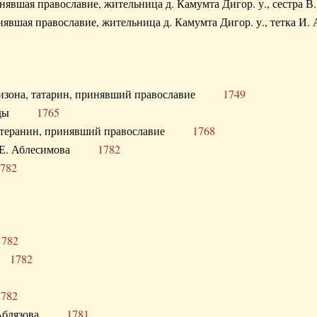
ринявшая православие, жительница д. Камумта Дигор. у., сестр
инявшая православие, жительница д. Камумта Дигор. у., тетк
арнизона, татарин, принявший православие
1749
й Орды
1765
 лютеранин, принявший православие
1768
я Н.Е. Аблесимова
1782
782
1782
та
1782
1782
С. Аблязова
1781