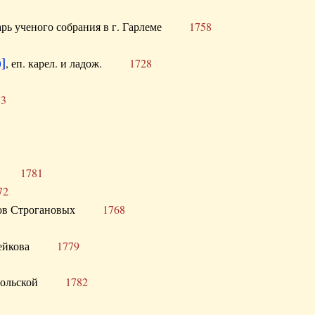
тарь ученого собрания в г. Гарлеме
1758
]
, еп. карел. и ладож.
1728
73
щик
1781
72
ронов Строгановых
1768
 Воейкова
1779
 Запольской
1782