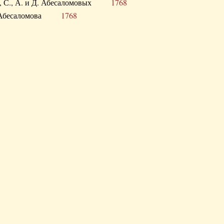
а В., С., А. и Д. Абесаломовых
1768
а И. Абесаломова
1768