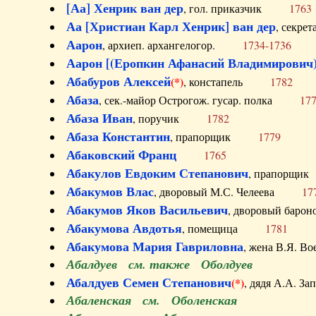
[Аа] Хенрик ван дер
, гол. приказчик
1763
Аа [Христиан Карл Хенрик] ван дер
, секре
Аарон
, архиеп. архангелогор.
1734-1736
Аарон [(Еропкин Афанасий Владимирович)
Абабуров Алексей
(*)
, констапель
1782
Абаза
, сек.-майор Острогож. гусар. полка
17
Абаза Иван
, поручик
1782
Абаза Константин
, прапорщик
1779
Абаковский Франц
1765
Абакулов Евдоким Степанович
, прапор
Абакумов Влас
, дворовый М.С. Челеева
17
Абакумов Яков Васильевич
, дворовый ба
Абакумова Авдотья
, помещица
1781
Абакумова Мария Гавриловна
, жена В.Я.
Абалдуев см. также Оболдуев
Абалдуев Семен Степанович
(*)
, дядя А.А.
Абаленская см. Оболенская