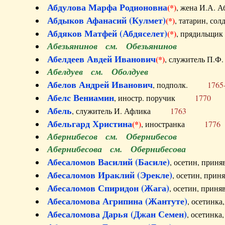
Абдулова Марфа Родионовна
(*)
, жена И.А
Абдыков Афанасий (Кулмет)
(*)
, татарин, с
Абдяков Матфей (Абдяселет)
(*)
, прядильщи
Абезьянинов см. Обезьянинов
Абелдеев Авдей Иванович
(*)
, служитель П
Абелдуев см. Оболдуев
Абелов Андрей Иванович
, подполк.
1765
Абелс Вениамин
, иностр. поручик
1770
Абель
, служитель И. Афлика
1763
Абельгард Христина
(*)
, иностранка
1776
Абернибесов см. Обернибесов
Абернибесова см. Обернибесова
Абесаломов Василий (Басиле)
, осетин, прин
Абесаломов Ираклий (Эрекле)
, осетин, при
Абесаломов Спиридон (Жага)
, осетин, прин
Абесаломова Агрипина (Жантуте)
, осетинк
Абесаломова Дарья (Джан Семен)
, осетинк