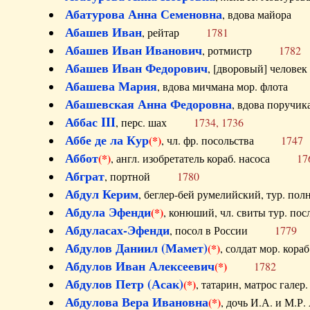
Абатурова Анна Семеновна
, вдова майо
Абашев Иван
, рейтар
1781
Абашев Иван Иванович
, ротмистр
1782
Абашев Иван Федорович
, [дворовый] чело
Абашева Мария
, вдова мичмана мор. флот
Абашевская Анна Федоровна
, вдова пор
Аббас III
, перс. шах
1734, 1736
Аббе де ла Кур
(*)
, чл. фр. посольства
1747
Аббот
(*)
, англ. изобретатель кораб. насоса
17
Абграт
, портной
1780
Абдул Керим
, беглер-бей румелийский, тур. 
Абдула Эфенди
(*)
, конюший, чл. свиты тур.
Абдуласах-Эфенди
, посол в России
1779
Абдулов Даниил (Мамет)
(*)
, солдат мор. ко
Абдулов Иван Алексеевич
(*)
1782
Абдулов Петр (Асак)
(*)
, татарин, матрос га
Абдулова Вера Ивановна
(*)
, дочь И.А. и 