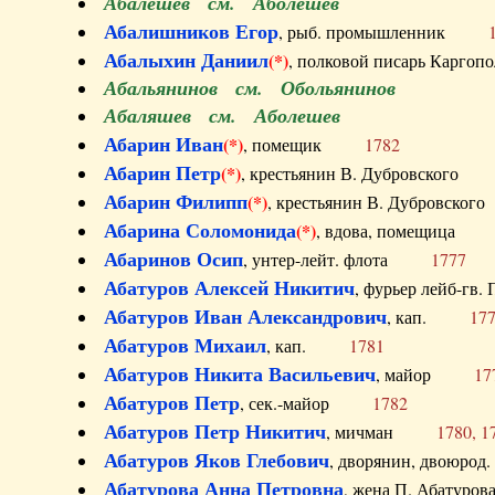
Абалешев см. Аболешев
Абалишников Егор
, рыб. промышленник
Абалыхин Даниил
(*)
, полковой писарь Карг
Абальянинов см. Обольянинов
Абаляшев см. Аболешев
Абарин Иван
(*)
, помещик
1782
Абарин Петр
(*)
, крестьянин В. Дубровског
Абарин Филипп
(*)
, крестьянин В. Дубровс
Абарина Соломонида
(*)
, вдова, помещиц
Абаринов Осип
, унтер-лейт. флота
1777
Абатуров Алексей Никитич
, фурьер лейб-г
Абатуров Иван Александрович
, кап.
17
Абатуров Михаил
, кап.
1781
Абатуров Никита Васильевич
, майор
17
Абатуров Петр
, сек.-майор
1782
Абатуров Петр Никитич
, мичман
1780, 1
Абатуров Яков Глебович
, дворянин, двоюр
Абатурова Анна Петровна
, жена П. Абат