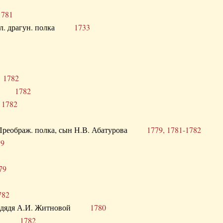
1781
опол. драгун. полка
1733
о
1782
кого
1782
а
1782
в. Преображ. полка, сын Н.В. Абатурова
1779, 1781-1782
79
79
782
од. дядя А.И. Житновой
1780
урова
1782