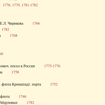
ра
1776, 1779, 1781-1782
век Е.Л. Чирикова
1766
а
1782
учика
1768
60
полномоч. посол в России
1775-1776
 посла
1758
раб. флота Кронштадт. порта
1752
лер. флота
1746
М.Р. Абдуловых
1782