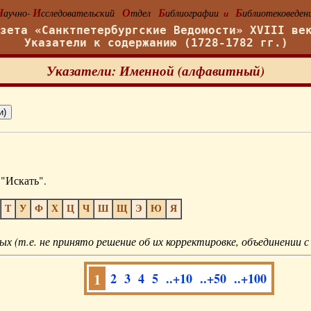
Н
И
О
Б
Б
аучно-
сследовательский
тдел
иблиографии
иблиотековеден
и
азета «Санктпетербургские Ведомости» XVIII ве
Указатели к содержанию (1728-1782 гг.)
Указатели: Именной (алфавитный)
"Искать".
Т
У
Ф
Х
Ц
Ч
Ш
Щ
Э
Ю
Я
ых (т.е. не принято решение об их корректировке, объединении с
1
2
3
4
5
..+10
..+50
..+100