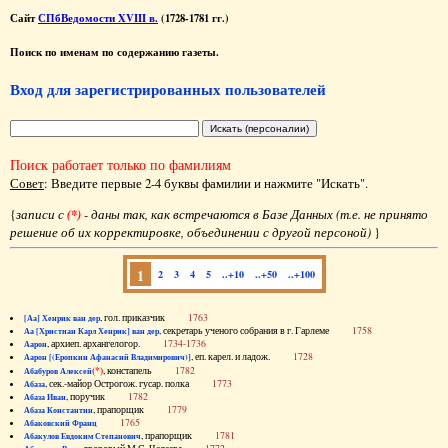
Сайт
СПбВедомости XVIII в.
(1728-1781 гг.)
Поиск по именам по содержанию газеты.
Вход для зарегистрированных пользователей
Поиск работает только по фамилиям
Совет
: Введите первые 2-4 буквы фамилии и нажмите "Искать".
{
записи с
(*)
- даны так, как встречаются в Базе Данных (т.е. не принято
решение об их корректировке, объединении с другой персоной)
}
1
2
3
4
5
..+10
..+50
..+100
, гол. приказчик
1763
[Аа] Хенрик ван дер
, секретарь ученого собрания в г. Гарлеме
1758
Аа [Христиан Карл Хенрик] ван дер
, архиеп. архангелогор.
1734-1736
Аарон
, еп. карел. и ладож.
1728
Аарон [(Еропкин Афанасий Владимирович)]
(*)
, констапель
1782
Абабуров Алексей
, сек.-майор Острогож. гусар. полка
1773
Абаза
, поручик
1782
Абаза Иван
, прапорщик
1779
Абаза Константин
1765
Абаковский Франц
, прапорщик
1781
Абакулов Евдоким Степанович