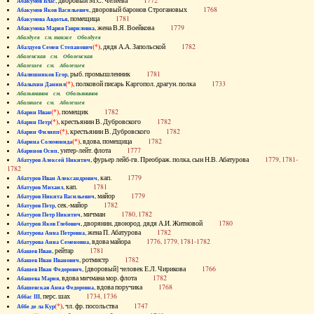
, дворовый М.С. Челеева
1772
Абакумов Влас
, дворовый баронов Строгановых
1768
Абакумов Яков Васильевич
, помещица
1781
Абакумова Авдотья
, жена В.Я. Воейкова
1779
Абакумова Мария Гавриловна
Абалдуев см. также Оболдуев
(*)
, дядя А.А. Запольской
1782
Абалдуев Семен Степанович
Абаленская см. Оболенская
Абалешев см. Аболешев
, рыб. промышленник
1781
Абалишников Егор
(*)
, полковой писарь Каргопол. драгун. полка
1733
Абалыхин Даниил
Абальянинов см. Обольянинов
Абаляшев см. Аболешев
(*)
, помещик
1782
Абарин Иван
(*)
, крестьянин В. Дубровского
1782
Абарин Петр
(*)
, крестьянин В. Дубровского
1782
Абарин Филипп
(*)
, вдова, помещица
1782
Абарина Соломонида
, унтер-лейт. флота
1777
Абаринов Осип
, фурьер лейб-гв. Преображ. полка, сын Н.В. Абатурова
1779, 1781-
Абатуров Алексей Никитич
1782
, кап.
1779
Абатуров Иван Александрович
, кап.
1781
Абатуров Михаил
, майор
1779
Абатуров Никита Васильевич
, сек.-майор
1782
Абатуров Петр
, мичман
1780, 1782
Абатуров Петр Никитич
, дворянин, двоюрод. дядя А.И. Житновой
1780
Абатуров Яков Глебович
, жена П. Абатурова
1782
Абатурова Анна Петровна
, вдова майора
1776, 1779, 1781-1782
Абатурова Анна Семеновна
, рейтар
1781
Абашев Иван
, ротмистр
1782
Абашев Иван Иванович
, [дворовый] человек Е.Л. Чирикова
1766
Абашев Иван Федорович
, вдова мичмана мор. флота
1782
Абашева Мария
, вдова поручика
1768
Абашевская Анна Федоровна
, перс. шах
1734, 1736
Аббас III
(*)
, чл. фр. посольства
1747
Аббе де ла Кур