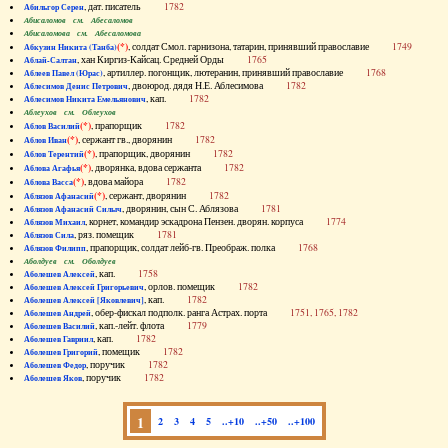
, дат. писатель
1782
Абильгор Серен
Абисаломов см. Абесаломов
Абисаломова см. Абесаломова
(*)
, солдат Смол. гарнизона, татарин, принявший православие
1749
Абкузин Никита (Танба)
, хан Киргиз-Кайсац. Средней Орды
1765
Аблай-Салтан
, артиллер. погонщик, лютеранин, принявший православие
1768
Аблеев Павел (Юрас)
, двоюрод. дядя Н.Е. Аблесимова
1782
Аблесимов Денис Петрович
, кап.
1782
Аблесимов Никита Емельянович
Аблеухов см. Облеухов
(*)
, прапорщик
1782
Аблов Василий
(*)
, сержант гв., дворянин
1782
Аблов Иван
(*)
, прапорщик, дворянин
1782
Аблов Терентий
(*)
, дворянка, вдова сержанта
1782
Аблова Агафья
(*)
, вдова майора
1782
Аблова Васса
(*)
, сержант, дворянин
1782
Аблязов Афанасий
, дворянин, сын С. Аблязова
1781
Аблязов Афанасий Силыч
, корнет, командир эскадрона Пензен. дворян. корпуса
1774
Аблязов Михаил
, ряз. помещик
1781
Аблязов Сила
, прапорщик, солдат лейб-гв. Преображ. полка
1768
Аблязов Филипп
Аболдуев см. Оболдуев
, кап.
1758
Аболешев Алексей
, орлов. помещик
1782
Аболешев Алексей Григорьевич
, кап.
1782
Аболешев Алексей [Яковлевич]
, обер-фискал подполк. ранга Астрах. порта
1751, 1765, 1782
Аболешев Андрей
, кап.-лейт. флота
1779
Аболешев Василий
, кап.
1782
Аболешев Гавриил
, помещик
1782
Аболешев Григорий
, поручик
1782
Аболешев Федор
, поручик
1782
Аболешев Яков
1
2
3
4
5
..+10
..+50
..+100