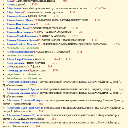
(*)
, англ. изобретатель кораб. насоса
1760
Аббот
, портной
1780
Абграт
, беглер-бей румелийский, тур. полномоч. посол в России
1775-1776
Абдул Керим
(*)
, конюший, чл. свиты тур. посла
1758
Абдула Эфенди
, посол в России
1779
Абдуласах-Эфенди
(*)
, солдат мор. кораб. флота Кронштадт. порта
1752
Абдулов Даниил (Мамет)
(*)
1782
Абдулов Иван Алексеевич
(*)
, татарин, матрос галер. флота
1746
Абдулов Петр (Асак)
(*)
, дочь И.А. и М.Р. Абдуловых
1782
Абдулова Вера Ивановна
(*)
, жена И.А. Абдулова
1782
Абдулова Марфа Родионовна
(*)
, татарин, солдат Архангелогор. полка
1751
Абдыков Афанасий (Кулмет)
(*)
, прядильщик Адмиралтейства, принявший православие
1748
Абдяков Матфей (Абдяселет)
Абезьянинов см. Обезьянинов
(*)
, служитель П.Ф. Хитровой
1781
Абелдеев Авдей Иванович
Абелдуев см. Оболдуев
, подполк.
1765-1767, 1782
Абелов Андрей Иванович
, иностр. поручик
1770
Абелс Вениамин
, служитель И. Афлика
1763
Абель
(*)
, иностранка
1776
Абельгард Христина
Абернибесов см. Обернибесов
Абернибесова см. Обернибесова
, осетин, принявший православие, житель д. Камумта Дигор. у., брат А. и
Абесаломов Василий (Басиле)
Д. Абесаломовых
1768
, осетин, принявший православие, житель д. Камумта Дигор. у.
1768
Абесаломов Ираклий (Эрекле)
, осетин, принявший православие, житель д. Камумта Дигор. у., брат А. и
Абесаломов Спиридон (Жага)
Д. Абесаломовых
1768
, осетинка, принявшая православие, жительница д. Камумта Дигор. у.,
Абесаломова Агрипина (Жантуте)
сестра Д. Абесаломовой
1768
, осетинка, принявшая православие, жительница д. Камумта Дигор. у.,
Абесаломова Дарья (Джан Семен)
сестра А. Абесаломовой
1768
, осетинка, принявшая православие, жительница д. Камумта Дигор. у.,
Абесаломова Елизавета (Дуга)
сестра В., С., А. и Д. Абесаломовых
1768
, осетинка, принявшая православие, жительница д. Камумта Дигор. у.,
Абесаломова Фекла (Жамкис)
тетка И. Абесаломова
1768