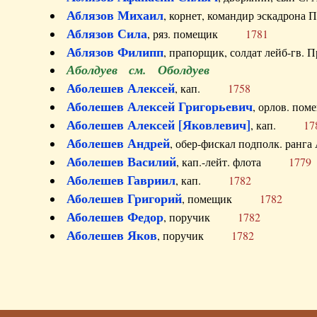
Аблязов Михаил
, корнет, командир эскадрон
Аблязов Сила
, ряз. помещик
1781
Аблязов Филипп
, прапорщик, солдат лейб-г
Аболдуев см. Оболдуев
Аболешев Алексей
, кап.
1758
Аболешев Алексей Григорьевич
, орлов. 
Аболешев Алексей [Яковлевич]
, кап.
17
Аболешев Андрей
, обер-фискал подполк. ра
Аболешев Василий
, кап.-лейт. флота
1779
Аболешев Гавриил
, кап.
1782
Аболешев Григорий
, помещик
1782
Аболешев Федор
, поручик
1782
Аболешев Яков
, поручик
1782