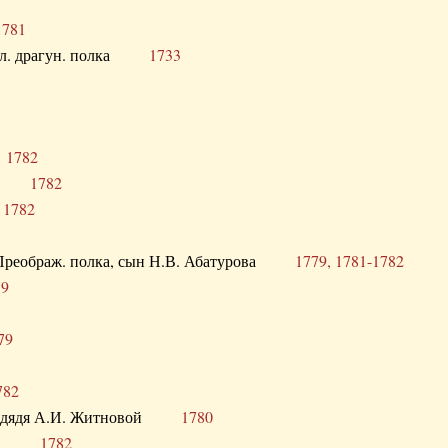
1781
опол. драгун. полка
1733
о
1782
кого
1782
а
1782
в. Преображ. полка, сын Н.В. Абатурова
1779, 1781-1782
79
79
782
од. дядя А.И. Житновой
1780
урова
1782