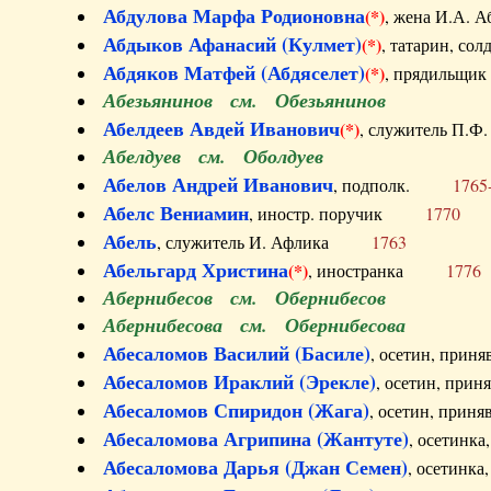
Абдулова Марфа Родионовна
(*)
, жена И.А
Абдыков Афанасий (Кулмет)
(*)
, татарин, с
Абдяков Матфей (Абдяселет)
(*)
, прядильщи
Абезьянинов см. Обезьянинов
Абелдеев Авдей Иванович
(*)
, служитель П
Абелдуев см. Оболдуев
Абелов Андрей Иванович
, подполк.
1765
Абелс Вениамин
, иностр. поручик
1770
Абель
, служитель И. Афлика
1763
Абельгард Христина
(*)
, иностранка
1776
Абернибесов см. Обернибесов
Абернибесова см. Обернибесова
Абесаломов Василий (Басиле)
, осетин, прин
Абесаломов Ираклий (Эрекле)
, осетин, при
Абесаломов Спиридон (Жага)
, осетин, прин
Абесаломова Агрипина (Жантуте)
, осетинк
Абесаломова Дарья (Джан Семен)
, осетинк