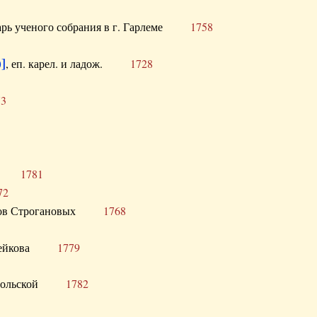
тарь ученого собрания в г. Гарлеме
1758
]
, еп. карел. и ладож.
1728
73
щик
1781
72
ронов Строгановых
1768
 Воейкова
1779
 Запольской
1782