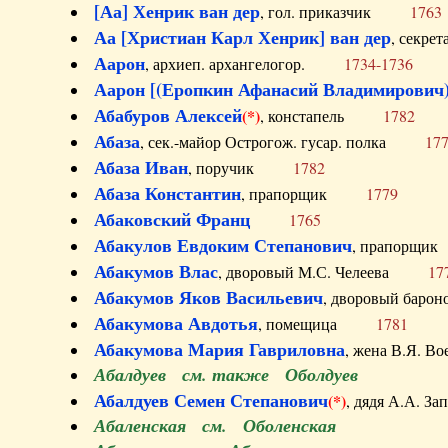
[Аа] Хенрик ван дер
, гол. приказчик
1763
Аа [Христиан Карл Хенрик] ван дер
, секре
Аарон
, архиеп. архангелогор.
1734-1736
Аарон [(Еропкин Афанасий Владимирович)
Абабуров Алексей
(*)
, констапель
1782
Абаза
, сек.-майор Острогож. гусар. полка
17
Абаза Иван
, поручик
1782
Абаза Константин
, прапорщик
1779
Абаковский Франц
1765
Абакулов Евдоким Степанович
, прапор
Абакумов Влас
, дворовый М.С. Челеева
17
Абакумов Яков Васильевич
, дворовый ба
Абакумова Авдотья
, помещица
1781
Абакумова Мария Гавриловна
, жена В.Я.
Абалдуев см. также Оболдуев
Абалдуев Семен Степанович
(*)
, дядя А.А.
Абаленская см. Оболенская