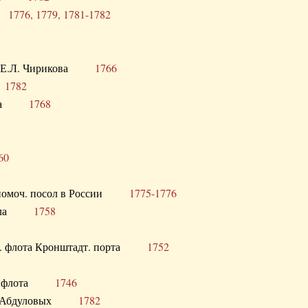
ра
1776, 1779, 1781-1782
век Е.Л. Чирикова
1766
а
1782
учика
1768
60
полномоч. посол в России
1775-1776
 посла
1758
раб. флота Кронштадт. порта
1752
лер. флота
1746
М.Р. Абдуловых
1782