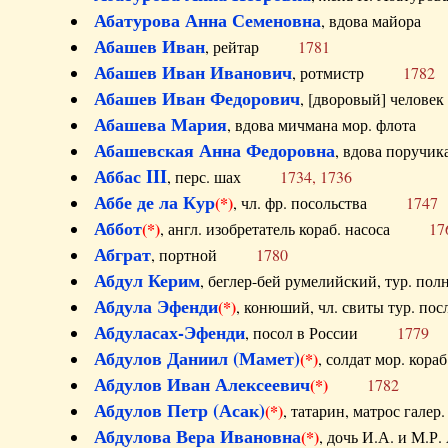
Абатурова Анна Семеновна
, вдова майо
Абашев Иван
, рейтар
1781
Абашев Иван Иванович
, ротмистр
1782
Абашев Иван Федорович
, [дворовый] чело
Абашева Мария
, вдова мичмана мор. флот
Абашевская Анна Федоровна
, вдова пор
Аббас III
, перс. шах
1734, 1736
Аббе де ла Кур
(*)
, чл. фр. посольства
1747
Аббот
(*)
, англ. изобретатель кораб. насоса
17
Абграт
, портной
1780
Абдул Керим
, беглер-бей румелийский, тур. 
Абдула Эфенди
(*)
, конюший, чл. свиты тур.
Абдуласах-Эфенди
, посол в России
1779
Абдулов Даниил (Мамет)
(*)
, солдат мор. ко
Абдулов Иван Алексеевич
(*)
1782
Абдулов Петр (Асак)
(*)
, татарин, матрос га
Абдулова Вера Ивановна
(*)
, дочь И.А. и 