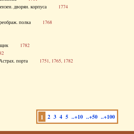
а Пензен. дворян. корпуса
1774
в. Преображ. полка
1768
помещик
1782
82
нга Астрах. порта
1751, 1765, 1782
1
2
3
4
5
..+10
..+50
..+100