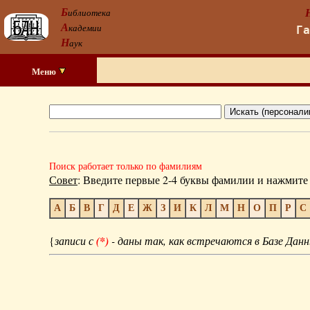
Б
иблиотека
А
кадемии
Г
Н
аук
Меню
Поиск работает только по фамилиям
Совет
: Введите первые 2-4 буквы фамилии и нажмите 
А
Б
В
Г
Д
Е
Ж
З
И
К
Л
М
Н
О
П
Р
С
{
записи с
(*)
- даны так, как встречаются в Базе Данн