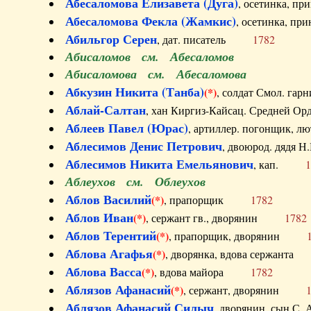
Абесаломова Елизавета (Дуга)
, осетинка, п
Абесаломова Фекла (Жамкис)
, осетинка, пр
Абильгор Серен
, дат. писатель
1782
Абисаломов см. Абесаломов
Абисаломова см. Абесаломова
Абкузин Никита (Танба)
(*)
, солдат Смол. г
Аблай-Салтан
, хан Киргиз-Кайсац. Средне
Аблеев Павел (Юрас)
, артиллер. погонщик,
Аблесимов Денис Петрович
, двоюрод. дяд
Аблесимов Никита Емельянович
, кап.
1
Аблеухов см. Облеухов
Аблов Василий
(*)
, прапорщик
1782
Аблов Иван
(*)
, сержант гв., дворянин
1782
Аблов Терентий
(*)
, прапорщик, дворянин
Аблова Агафья
(*)
, дворянка, вдова сержан
Аблова Васса
(*)
, вдова майора
1782
Аблязов Афанасий
(*)
, сержант, дворянин
Аблязов Афанасий Силыч
, дворянин, сын 