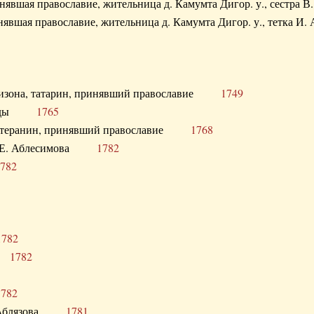
ринявшая православие, жительница д. Камумта Дигор. у., сестр
инявшая православие, жительница д. Камумта Дигор. у., тетк
арнизона, татарин, принявший православие
1749
й Орды
1765
 лютеранин, принявший православие
1768
я Н.Е. Аблесимова
1782
782
1782
та
1782
1782
С. Аблязова
1781