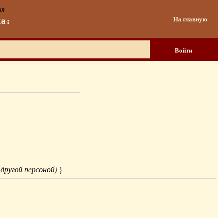
ия
На главную
ка:
Войти
 другой персоной)
}