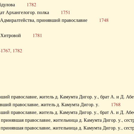
. Абдулова
1782
олдат Архангелогор. полка
1751
к Адмиралтейства, принявший православие
1748
.Ф. Хитровой
1781
-1767, 1782
явший православие, житель д. Камумта Дигор. у., брат А. и 
нявший православие, житель д. Камумта Дигор. у.
1768
явший православие, житель д. Камумта Дигор. у., брат А. и 
а, принявшая православие, жительница д. Камумта Дигор. у.,
а, принявшая православие, жительница д. Камумта Дигор. у.,