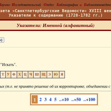
Н
И
О
Б
Б
аучно-
сследовательский
тдел
иблиографии
иблиотековеден
и
азета «Санктпетербургские Ведомости» XVIII ве
Указатели к содержанию (1728-1782 гг.)
Указатели: Именной (алфавитный)
"Искать".
Т
У
Ф
Х
Ц
Ч
Ш
Щ
Э
Ю
Я
ых (т.е. не принято решение об их корректировке, объединении с
1
2
3
4
5
..+10
..+50
..+100