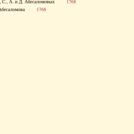
а В., С., А. и Д. Абесаломовых
1768
а И. Абесаломова
1768