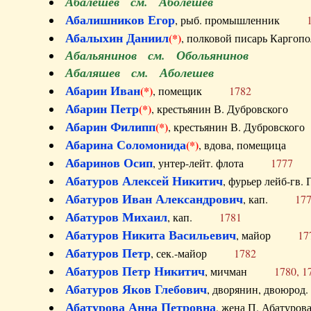
Абалешев см. Аболешев
Абалишников Егор
, рыб. промышленник
Абалыхин Даниил
(*)
, полковой писарь Карг
Абальянинов см. Обольянинов
Абаляшев см. Аболешев
Абарин Иван
(*)
, помещик
1782
Абарин Петр
(*)
, крестьянин В. Дубровског
Абарин Филипп
(*)
, крестьянин В. Дубровс
Абарина Соломонида
(*)
, вдова, помещиц
Абаринов Осип
, унтер-лейт. флота
1777
Абатуров Алексей Никитич
, фурьер лейб-г
Абатуров Иван Александрович
, кап.
17
Абатуров Михаил
, кап.
1781
Абатуров Никита Васильевич
, майор
17
Абатуров Петр
, сек.-майор
1782
Абатуров Петр Никитич
, мичман
1780, 1
Абатуров Яков Глебович
, дворянин, двоюр
Абатурова Анна Петровна
, жена П. Абат