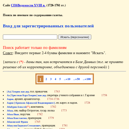
Сайт
СПбВедомости XVIII в.
(1728-1781 гг.)
Поиск по именам по содержанию газеты.
Вход для зарегистрированных пользователей
Поиск работает только по фамилиям
Совет
: Введите первые 2-4 буквы фамилии и нажмите "Искать".
{
записи с
(*)
- даны так, как встречаются в Базе Данных (т.е. не принято
решение об их корректировке, объединении с другой персоной)
}
1
2
3
4
5
..+10
..+50
..+100
, гол. приказчик
1763
[Аа] Хенрик ван дер
, секретарь ученого собрания в г. Гарлеме
1758
Аа [Христиан Карл Хенрик] ван дер
, архиеп. архангелогор.
1734-1736
Аарон
, еп. карел. и ладож.
1728
Аарон [(Еропкин Афанасий Владимирович)]
(*)
, констапель
1782
Абабуров Алексей
, сек.-майор Острогож. гусар. полка
1773
Абаза
, поручик
1782
Абаза Иван
, прапорщик
1779
Абаза Константин
1765
Абаковский Франц
, прапорщик
1781
Абакулов Евдоким Степанович