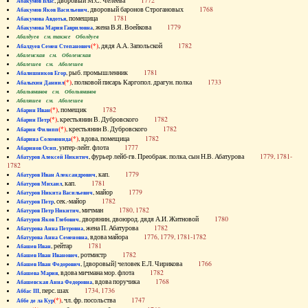
, дворовый М.С. Челеева
1772
Абакумов Влас
, дворовый баронов Строгановых
1768
Абакумов Яков Васильевич
, помещица
1781
Абакумова Авдотья
, жена В.Я. Воейкова
1779
Абакумова Мария Гавриловна
Абалдуев см. также Оболдуев
(*)
, дядя А.А. Запольской
1782
Абалдуев Семен Степанович
Абаленская см. Оболенская
Абалешев см. Аболешев
, рыб. промышленник
1781
Абалишников Егор
(*)
, полковой писарь Каргопол. драгун. полка
1733
Абалыхин Даниил
Абальянинов см. Обольянинов
Абаляшев см. Аболешев
(*)
, помещик
1782
Абарин Иван
(*)
, крестьянин В. Дубровского
1782
Абарин Петр
(*)
, крестьянин В. Дубровского
1782
Абарин Филипп
(*)
, вдова, помещица
1782
Абарина Соломонида
, унтер-лейт. флота
1777
Абаринов Осип
, фурьер лейб-гв. Преображ. полка, сын Н.В. Абатурова
1779, 1781-
Абатуров Алексей Никитич
1782
, кап.
1779
Абатуров Иван Александрович
, кап.
1781
Абатуров Михаил
, майор
1779
Абатуров Никита Васильевич
, сек.-майор
1782
Абатуров Петр
, мичман
1780, 1782
Абатуров Петр Никитич
, дворянин, двоюрод. дядя А.И. Житновой
1780
Абатуров Яков Глебович
, жена П. Абатурова
1782
Абатурова Анна Петровна
, вдова майора
1776, 1779, 1781-1782
Абатурова Анна Семеновна
, рейтар
1781
Абашев Иван
, ротмистр
1782
Абашев Иван Иванович
, [дворовый] человек Е.Л. Чирикова
1766
Абашев Иван Федорович
, вдова мичмана мор. флота
1782
Абашева Мария
, вдова поручика
1768
Абашевская Анна Федоровна
, перс. шах
1734, 1736
Аббас III
(*)
, чл. фр. посольства
1747
Аббе де ла Кур