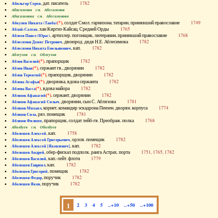
, дат. писатель
1782
Абильгор Серен
Абисаломов см. Абесаломов
Абисаломова см. Абесаломова
(*)
, солдат Смол. гарнизона, татарин, принявший православие
1749
Абкузин Никита (Танба)
, хан Киргиз-Кайсац. Средней Орды
1765
Аблай-Салтан
, артиллер. погонщик, лютеранин, принявший православие
1768
Аблеев Павел (Юрас)
, двоюрод. дядя Н.Е. Аблесимова
1782
Аблесимов Денис Петрович
, кап.
1782
Аблесимов Никита Емельянович
Аблеухов см. Облеухов
(*)
, прапорщик
1782
Аблов Василий
(*)
, сержант гв., дворянин
1782
Аблов Иван
(*)
, прапорщик, дворянин
1782
Аблов Терентий
(*)
, дворянка, вдова сержанта
1782
Аблова Агафья
(*)
, вдова майора
1782
Аблова Васса
(*)
, сержант, дворянин
1782
Аблязов Афанасий
, дворянин, сын С. Аблязова
1781
Аблязов Афанасий Силыч
, корнет, командир эскадрона Пензен. дворян. корпуса
1774
Аблязов Михаил
, ряз. помещик
1781
Аблязов Сила
, прапорщик, солдат лейб-гв. Преображ. полка
1768
Аблязов Филипп
Аболдуев см. Оболдуев
, кап.
1758
Аболешев Алексей
, орлов. помещик
1782
Аболешев Алексей Григорьевич
, кап.
1782
Аболешев Алексей [Яковлевич]
, обер-фискал подполк. ранга Астрах. порта
1751, 1765, 1782
Аболешев Андрей
, кап.-лейт. флота
1779
Аболешев Василий
, кап.
1782
Аболешев Гавриил
, помещик
1782
Аболешев Григорий
, поручик
1782
Аболешев Федор
, поручик
1782
Аболешев Яков
1
2
3
4
5
..+10
..+50
..+100