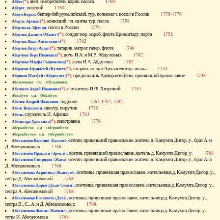
(*)
, англ. изобретатель кораб. насоса
1760
Аббот
, портной
1780
Абграт
, беглер-бей румелийский, тур. полномоч. посол в России
1775-1776
Абдул Керим
(*)
, конюший, чл. свиты тур. посла
1758
Абдула Эфенди
, посол в России
1779
Абдуласах-Эфенди
(*)
, солдат мор. кораб. флота Кронштадт. порта
1752
Абдулов Даниил (Мамет)
(*)
1782
Абдулов Иван Алексеевич
(*)
, татарин, матрос галер. флота
1746
Абдулов Петр (Асак)
(*)
, дочь И.А. и М.Р. Абдуловых
1782
Абдулова Вера Ивановна
(*)
, жена И.А. Абдулова
1782
Абдулова Марфа Родионовна
(*)
, татарин, солдат Архангелогор. полка
1751
Абдыков Афанасий (Кулмет)
(*)
, прядильщик Адмиралтейства, принявший православие
1748
Абдяков Матфей (Абдяселет)
Абезьянинов см. Обезьянинов
(*)
, служитель П.Ф. Хитровой
1781
Абелдеев Авдей Иванович
Абелдуев см. Оболдуев
, подполк.
1765-1767, 1782
Абелов Андрей Иванович
, иностр. поручик
1770
Абелс Вениамин
, служитель И. Афлика
1763
Абель
(*)
, иностранка
1776
Абельгард Христина
Абернибесов см. Обернибесов
Абернибесова см. Обернибесова
, осетин, принявший православие, житель д. Камумта Дигор. у., брат А. и
Абесаломов Василий (Басиле)
Д. Абесаломовых
1768
, осетин, принявший православие, житель д. Камумта Дигор. у.
1768
Абесаломов Ираклий (Эрекле)
, осетин, принявший православие, житель д. Камумта Дигор. у., брат А. и
Абесаломов Спиридон (Жага)
Д. Абесаломовых
1768
, осетинка, принявшая православие, жительница д. Камумта Дигор. у.,
Абесаломова Агрипина (Жантуте)
сестра Д. Абесаломовой
1768
, осетинка, принявшая православие, жительница д. Камумта Дигор. у.,
Абесаломова Дарья (Джан Семен)
сестра А. Абесаломовой
1768
, осетинка, принявшая православие, жительница д. Камумта Дигор. у.,
Абесаломова Елизавета (Дуга)
сестра В., С., А. и Д. Абесаломовых
1768
, осетинка, принявшая православие, жительница д. Камумта Дигор. у.,
Абесаломова Фекла (Жамкис)
тетка И. Абесаломова
1768