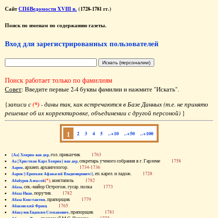
Сайт
СПбВедомости XVIII в.
(1728-1781 гг.)
Поиск по именам по содержанию газеты.
Вход для зарегистрированных пользователей
Поиск работает только по фамилиям
Совет
: Введите первые 2-4 буквы фамилии и нажмите "Искать".
{
записи с
(*)
- даны так, как встречаются в Базе Данных (т.е. не принято
решение об их корректировке, объединении с другой персоной)
}
1
2
3
4
5
..+10
..+50
..+100
, гол. приказчик
1763
[Аа] Хенрик ван дер
, секретарь ученого собрания в г. Гарлеме
1758
Аа [Христиан Карл Хенрик] ван дер
, архиеп. архангелогор.
1734-1736
Аарон
, еп. карел. и ладож.
1728
Аарон [(Еропкин Афанасий Владимирович)]
(*)
, констапель
1782
Абабуров Алексей
, сек.-майор Острогож. гусар. полка
1773
Абаза
, поручик
1782
Абаза Иван
, прапорщик
1779
Абаза Константин
1765
Абаковский Франц
, прапорщик
1781
Абакулов Евдоким Степанович