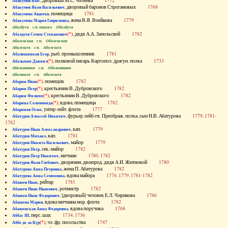
, дворовый М.С. Челеева
1772
Абакумов Влас
, дворовый баронов Строгановых
1768
Абакумов Яков Васильевич
, помещица
1781
Абакумова Авдотья
, жена В.Я. Воейкова
1779
Абакумова Мария Гавриловна
Абалдуев см. также Оболдуев
(*)
, дядя А.А. Запольской
1782
Абалдуев Семен Степанович
Абаленская см. Оболенская
Абалешев см. Аболешев
, рыб. промышленник
1781
Абалишников Егор
(*)
, полковой писарь Каргопол. драгун. полка
1733
Абалыхин Даниил
Абальянинов см. Обольянинов
Абаляшев см. Аболешев
(*)
, помещик
1782
Абарин Иван
(*)
, крестьянин В. Дубровского
1782
Абарин Петр
(*)
, крестьянин В. Дубровского
1782
Абарин Филипп
(*)
, вдова, помещица
1782
Абарина Соломонида
, унтер-лейт. флота
1777
Абаринов Осип
, фурьер лейб-гв. Преображ. полка, сын Н.В. Абатурова
1779, 1781-
Абатуров Алексей Никитич
1782
, кап.
1779
Абатуров Иван Александрович
, кап.
1781
Абатуров Михаил
, майор
1779
Абатуров Никита Васильевич
, сек.-майор
1782
Абатуров Петр
, мичман
1780, 1782
Абатуров Петр Никитич
, дворянин, двоюрод. дядя А.И. Житновой
1780
Абатуров Яков Глебович
, жена П. Абатурова
1782
Абатурова Анна Петровна
, вдова майора
1776, 1779, 1781-1782
Абатурова Анна Семеновна
, рейтар
1781
Абашев Иван
, ротмистр
1782
Абашев Иван Иванович
, [дворовый] человек Е.Л. Чирикова
1766
Абашев Иван Федорович
, вдова мичмана мор. флота
1782
Абашева Мария
, вдова поручика
1768
Абашевская Анна Федоровна
, перс. шах
1734, 1736
Аббас III
(*)
, чл. фр. посольства
1747
Аббе де ла Кур