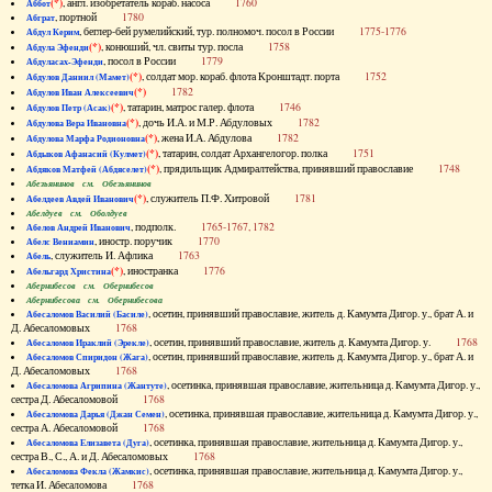
(*)
, англ. изобретатель кораб. насоса
1760
Аббот
, портной
1780
Абграт
, беглер-бей румелийский, тур. полномоч. посол в России
1775-1776
Абдул Керим
(*)
, конюший, чл. свиты тур. посла
1758
Абдула Эфенди
, посол в России
1779
Абдуласах-Эфенди
(*)
, солдат мор. кораб. флота Кронштадт. порта
1752
Абдулов Даниил (Мамет)
(*)
1782
Абдулов Иван Алексеевич
(*)
, татарин, матрос галер. флота
1746
Абдулов Петр (Асак)
(*)
, дочь И.А. и М.Р. Абдуловых
1782
Абдулова Вера Ивановна
(*)
, жена И.А. Абдулова
1782
Абдулова Марфа Родионовна
(*)
, татарин, солдат Архангелогор. полка
1751
Абдыков Афанасий (Кулмет)
(*)
, прядильщик Адмиралтейства, принявший православие
1748
Абдяков Матфей (Абдяселет)
Абезьянинов см. Обезьянинов
(*)
, служитель П.Ф. Хитровой
1781
Абелдеев Авдей Иванович
Абелдуев см. Оболдуев
, подполк.
1765-1767, 1782
Абелов Андрей Иванович
, иностр. поручик
1770
Абелс Вениамин
, служитель И. Афлика
1763
Абель
(*)
, иностранка
1776
Абельгард Христина
Абернибесов см. Обернибесов
Абернибесова см. Обернибесова
, осетин, принявший православие, житель д. Камумта Дигор. у., брат А. и
Абесаломов Василий (Басиле)
Д. Абесаломовых
1768
, осетин, принявший православие, житель д. Камумта Дигор. у.
1768
Абесаломов Ираклий (Эрекле)
, осетин, принявший православие, житель д. Камумта Дигор. у., брат А. и
Абесаломов Спиридон (Жага)
Д. Абесаломовых
1768
, осетинка, принявшая православие, жительница д. Камумта Дигор. у.,
Абесаломова Агрипина (Жантуте)
сестра Д. Абесаломовой
1768
, осетинка, принявшая православие, жительница д. Камумта Дигор. у.,
Абесаломова Дарья (Джан Семен)
сестра А. Абесаломовой
1768
, осетинка, принявшая православие, жительница д. Камумта Дигор. у.,
Абесаломова Елизавета (Дуга)
сестра В., С., А. и Д. Абесаломовых
1768
, осетинка, принявшая православие, жительница д. Камумта Дигор. у.,
Абесаломова Фекла (Жамкис)
тетка И. Абесаломова
1768