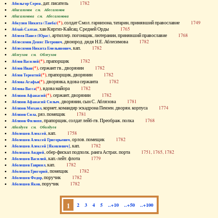
, дат. писатель
1782
Абильгор Серен
Абисаломов см. Абесаломов
Абисаломова см. Абесаломова
(*)
, солдат Смол. гарнизона, татарин, принявший православие
1749
Абкузин Никита (Танба)
, хан Киргиз-Кайсац. Средней Орды
1765
Аблай-Салтан
, артиллер. погонщик, лютеранин, принявший православие
1768
Аблеев Павел (Юрас)
, двоюрод. дядя Н.Е. Аблесимова
1782
Аблесимов Денис Петрович
, кап.
1782
Аблесимов Никита Емельянович
Аблеухов см. Облеухов
(*)
, прапорщик
1782
Аблов Василий
(*)
, сержант гв., дворянин
1782
Аблов Иван
(*)
, прапорщик, дворянин
1782
Аблов Терентий
(*)
, дворянка, вдова сержанта
1782
Аблова Агафья
(*)
, вдова майора
1782
Аблова Васса
(*)
, сержант, дворянин
1782
Аблязов Афанасий
, дворянин, сын С. Аблязова
1781
Аблязов Афанасий Силыч
, корнет, командир эскадрона Пензен. дворян. корпуса
1774
Аблязов Михаил
, ряз. помещик
1781
Аблязов Сила
, прапорщик, солдат лейб-гв. Преображ. полка
1768
Аблязов Филипп
Аболдуев см. Оболдуев
, кап.
1758
Аболешев Алексей
, орлов. помещик
1782
Аболешев Алексей Григорьевич
, кап.
1782
Аболешев Алексей [Яковлевич]
, обер-фискал подполк. ранга Астрах. порта
1751, 1765, 1782
Аболешев Андрей
, кап.-лейт. флота
1779
Аболешев Василий
, кап.
1782
Аболешев Гавриил
, помещик
1782
Аболешев Григорий
, поручик
1782
Аболешев Федор
, поручик
1782
Аболешев Яков
1
2
3
4
5
..+10
..+50
..+100