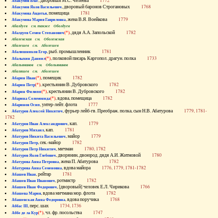
, дворовый М.С. Челеева
1772
Абакумов Влас
, дворовый баронов Строгановых
1768
Абакумов Яков Васильевич
, помещица
1781
Абакумова Авдотья
, жена В.Я. Воейкова
1779
Абакумова Мария Гавриловна
Абалдуев см. также Оболдуев
(*)
, дядя А.А. Запольской
1782
Абалдуев Семен Степанович
Абаленская см. Оболенская
Абалешев см. Аболешев
, рыб. промышленник
1781
Абалишников Егор
(*)
, полковой писарь Каргопол. драгун. полка
1733
Абалыхин Даниил
Абальянинов см. Обольянинов
Абаляшев см. Аболешев
(*)
, помещик
1782
Абарин Иван
(*)
, крестьянин В. Дубровского
1782
Абарин Петр
(*)
, крестьянин В. Дубровского
1782
Абарин Филипп
(*)
, вдова, помещица
1782
Абарина Соломонида
, унтер-лейт. флота
1777
Абаринов Осип
, фурьер лейб-гв. Преображ. полка, сын Н.В. Абатурова
1779, 1781-
Абатуров Алексей Никитич
1782
, кап.
1779
Абатуров Иван Александрович
, кап.
1781
Абатуров Михаил
, майор
1779
Абатуров Никита Васильевич
, сек.-майор
1782
Абатуров Петр
, мичман
1780, 1782
Абатуров Петр Никитич
, дворянин, двоюрод. дядя А.И. Житновой
1780
Абатуров Яков Глебович
, жена П. Абатурова
1782
Абатурова Анна Петровна
, вдова майора
1776, 1779, 1781-1782
Абатурова Анна Семеновна
, рейтар
1781
Абашев Иван
, ротмистр
1782
Абашев Иван Иванович
, [дворовый] человек Е.Л. Чирикова
1766
Абашев Иван Федорович
, вдова мичмана мор. флота
1782
Абашева Мария
, вдова поручика
1768
Абашевская Анна Федоровна
, перс. шах
1734, 1736
Аббас III
(*)
, чл. фр. посольства
1747
Аббе де ла Кур