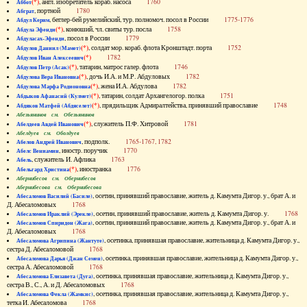
(*)
, англ. изобретатель кораб. насоса
1760
Аббот
, портной
1780
Абграт
, беглер-бей румелийский, тур. полномоч. посол в России
1775-1776
Абдул Керим
(*)
, конюший, чл. свиты тур. посла
1758
Абдула Эфенди
, посол в России
1779
Абдуласах-Эфенди
(*)
, солдат мор. кораб. флота Кронштадт. порта
1752
Абдулов Даниил (Мамет)
(*)
1782
Абдулов Иван Алексеевич
(*)
, татарин, матрос галер. флота
1746
Абдулов Петр (Асак)
(*)
, дочь И.А. и М.Р. Абдуловых
1782
Абдулова Вера Ивановна
(*)
, жена И.А. Абдулова
1782
Абдулова Марфа Родионовна
(*)
, татарин, солдат Архангелогор. полка
1751
Абдыков Афанасий (Кулмет)
(*)
, прядильщик Адмиралтейства, принявший православие
1748
Абдяков Матфей (Абдяселет)
Абезьянинов см. Обезьянинов
(*)
, служитель П.Ф. Хитровой
1781
Абелдеев Авдей Иванович
Абелдуев см. Оболдуев
, подполк.
1765-1767, 1782
Абелов Андрей Иванович
, иностр. поручик
1770
Абелс Вениамин
, служитель И. Афлика
1763
Абель
(*)
, иностранка
1776
Абельгард Христина
Абернибесов см. Обернибесов
Абернибесова см. Обернибесова
, осетин, принявший православие, житель д. Камумта Дигор. у., брат А. и
Абесаломов Василий (Басиле)
Д. Абесаломовых
1768
, осетин, принявший православие, житель д. Камумта Дигор. у.
1768
Абесаломов Ираклий (Эрекле)
, осетин, принявший православие, житель д. Камумта Дигор. у., брат А. и
Абесаломов Спиридон (Жага)
Д. Абесаломовых
1768
, осетинка, принявшая православие, жительница д. Камумта Дигор. у.,
Абесаломова Агрипина (Жантуте)
сестра Д. Абесаломовой
1768
, осетинка, принявшая православие, жительница д. Камумта Дигор. у.,
Абесаломова Дарья (Джан Семен)
сестра А. Абесаломовой
1768
, осетинка, принявшая православие, жительница д. Камумта Дигор. у.,
Абесаломова Елизавета (Дуга)
сестра В., С., А. и Д. Абесаломовых
1768
, осетинка, принявшая православие, жительница д. Камумта Дигор. у.,
Абесаломова Фекла (Жамкис)
тетка И. Абесаломова
1768