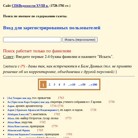
Сайт
СПбВедомости XVIII в.
(1728-1781 гг.)
Поиск по именам по содержанию газеты.
Вход для зарегистрированных пользователей
Поиск работает только по фамилиям
Совет
: Введите первые 2-4 буквы фамилии и нажмите "Искать".
{
записи с
(*)
- даны так, как встречаются в Базе Данных (т.е. не принято
решение об их корректировке, объединении с другой персоной)
}
1
2
3
4
5
..+10
..+50
..+100
, гол. приказчик
1763
[Аа] Хенрик ван дер
, секретарь ученого собрания в г. Гарлеме
1758
Аа [Христиан Карл Хенрик] ван дер
, архиеп. архангелогор.
1734-1736
Аарон
, еп. карел. и ладож.
1728
Аарон [(Еропкин Афанасий Владимирович)]
(*)
, констапель
1782
Абабуров Алексей
, сек.-майор Острогож. гусар. полка
1773
Абаза
, поручик
1782
Абаза Иван
, прапорщик
1779
Абаза Константин
1765
Абаковский Франц
, прапорщик
1781
Абакулов Евдоким Степанович