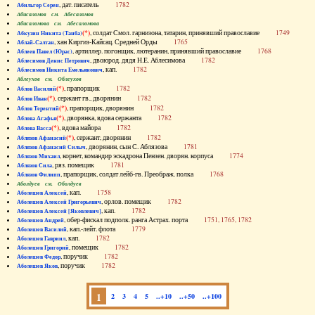
, дат. писатель
1782
Абильгор Серен
Абисаломов см. Абесаломов
Абисаломова см. Абесаломова
(*)
, солдат Смол. гарнизона, татарин, принявший православие
1749
Абкузин Никита (Танба)
, хан Киргиз-Кайсац. Средней Орды
1765
Аблай-Салтан
, артиллер. погонщик, лютеранин, принявший православие
1768
Аблеев Павел (Юрас)
, двоюрод. дядя Н.Е. Аблесимова
1782
Аблесимов Денис Петрович
, кап.
1782
Аблесимов Никита Емельянович
Аблеухов см. Облеухов
(*)
, прапорщик
1782
Аблов Василий
(*)
, сержант гв., дворянин
1782
Аблов Иван
(*)
, прапорщик, дворянин
1782
Аблов Терентий
(*)
, дворянка, вдова сержанта
1782
Аблова Агафья
(*)
, вдова майора
1782
Аблова Васса
(*)
, сержант, дворянин
1782
Аблязов Афанасий
, дворянин, сын С. Аблязова
1781
Аблязов Афанасий Силыч
, корнет, командир эскадрона Пензен. дворян. корпуса
1774
Аблязов Михаил
, ряз. помещик
1781
Аблязов Сила
, прапорщик, солдат лейб-гв. Преображ. полка
1768
Аблязов Филипп
Аболдуев см. Оболдуев
, кап.
1758
Аболешев Алексей
, орлов. помещик
1782
Аболешев Алексей Григорьевич
, кап.
1782
Аболешев Алексей [Яковлевич]
, обер-фискал подполк. ранга Астрах. порта
1751, 1765, 1782
Аболешев Андрей
, кап.-лейт. флота
1779
Аболешев Василий
, кап.
1782
Аболешев Гавриил
, помещик
1782
Аболешев Григорий
, поручик
1782
Аболешев Федор
, поручик
1782
Аболешев Яков
1
2
3
4
5
..+10
..+50
..+100