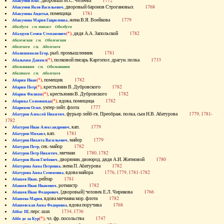
, дворовый М.С. Челеева
1772
Абакумов Влас
, дворовый баронов Строгановых
1768
Абакумов Яков Васильевич
, помещица
1781
Абакумова Авдотья
, жена В.Я. Воейкова
1779
Абакумова Мария Гавриловна
Абалдуев см. также Оболдуев
(*)
, дядя А.А. Запольской
1782
Абалдуев Семен Степанович
Абаленская см. Оболенская
Абалешев см. Аболешев
, рыб. промышленник
1781
Абалишников Егор
(*)
, полковой писарь Каргопол. драгун. полка
1733
Абалыхин Даниил
Абальянинов см. Обольянинов
Абаляшев см. Аболешев
(*)
, помещик
1782
Абарин Иван
(*)
, крестьянин В. Дубровского
1782
Абарин Петр
(*)
, крестьянин В. Дубровского
1782
Абарин Филипп
(*)
, вдова, помещица
1782
Абарина Соломонида
, унтер-лейт. флота
1777
Абаринов Осип
, фурьер лейб-гв. Преображ. полка, сын Н.В. Абатурова
1779, 1781-
Абатуров Алексей Никитич
1782
, кап.
1779
Абатуров Иван Александрович
, кап.
1781
Абатуров Михаил
, майор
1779
Абатуров Никита Васильевич
, сек.-майор
1782
Абатуров Петр
, мичман
1780, 1782
Абатуров Петр Никитич
, дворянин, двоюрод. дядя А.И. Житновой
1780
Абатуров Яков Глебович
, жена П. Абатурова
1782
Абатурова Анна Петровна
, вдова майора
1776, 1779, 1781-1782
Абатурова Анна Семеновна
, рейтар
1781
Абашев Иван
, ротмистр
1782
Абашев Иван Иванович
, [дворовый] человек Е.Л. Чирикова
1766
Абашев Иван Федорович
, вдова мичмана мор. флота
1782
Абашева Мария
, вдова поручика
1768
Абашевская Анна Федоровна
, перс. шах
1734, 1736
Аббас III
(*)
, чл. фр. посольства
1747
Аббе де ла Кур