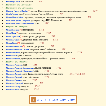
, дат. писатель
1782
Абильгор Серен
Абисаломов см. Абесаломов
Абисаломова см. Абесаломова
(*)
, солдат Смол. гарнизона, татарин, принявший православие
1749
Абкузин Никита (Танба)
, хан Киргиз-Кайсац. Средней Орды
1765
Аблай-Салтан
, артиллер. погонщик, лютеранин, принявший православие
1768
Аблеев Павел (Юрас)
, двоюрод. дядя Н.Е. Аблесимова
1782
Аблесимов Денис Петрович
, кап.
1782
Аблесимов Никита Емельянович
Аблеухов см. Облеухов
(*)
, прапорщик
1782
Аблов Василий
(*)
, сержант гв., дворянин
1782
Аблов Иван
(*)
, прапорщик, дворянин
1782
Аблов Терентий
(*)
, дворянка, вдова сержанта
1782
Аблова Агафья
(*)
, вдова майора
1782
Аблова Васса
(*)
, сержант, дворянин
1782
Аблязов Афанасий
, дворянин, сын С. Аблязова
1781
Аблязов Афанасий Силыч
, корнет, командир эскадрона Пензен. дворян. корпуса
1774
Аблязов Михаил
, ряз. помещик
1781
Аблязов Сила
, прапорщик, солдат лейб-гв. Преображ. полка
1768
Аблязов Филипп
Аболдуев см. Оболдуев
, кап.
1758
Аболешев Алексей
, орлов. помещик
1782
Аболешев Алексей Григорьевич
, кап.
1782
Аболешев Алексей [Яковлевич]
, обер-фискал подполк. ранга Астрах. порта
1751, 1765, 1782
Аболешев Андрей
, кап.-лейт. флота
1779
Аболешев Василий
, кап.
1782
Аболешев Гавриил
, помещик
1782
Аболешев Григорий
, поручик
1782
Аболешев Федор
, поручик
1782
Аболешев Яков
1
2
3
4
5
..+10
..+50
..+100