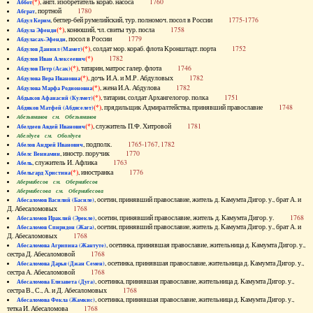
(*)
, англ. изобретатель кораб. насоса
1760
Аббот
, портной
1780
Абграт
, беглер-бей румелийский, тур. полномоч. посол в России
1775-1776
Абдул Керим
(*)
, конюший, чл. свиты тур. посла
1758
Абдула Эфенди
, посол в России
1779
Абдуласах-Эфенди
(*)
, солдат мор. кораб. флота Кронштадт. порта
1752
Абдулов Даниил (Мамет)
(*)
1782
Абдулов Иван Алексеевич
(*)
, татарин, матрос галер. флота
1746
Абдулов Петр (Асак)
(*)
, дочь И.А. и М.Р. Абдуловых
1782
Абдулова Вера Ивановна
(*)
, жена И.А. Абдулова
1782
Абдулова Марфа Родионовна
(*)
, татарин, солдат Архангелогор. полка
1751
Абдыков Афанасий (Кулмет)
(*)
, прядильщик Адмиралтейства, принявший православие
1748
Абдяков Матфей (Абдяселет)
Абезьянинов см. Обезьянинов
(*)
, служитель П.Ф. Хитровой
1781
Абелдеев Авдей Иванович
Абелдуев см. Оболдуев
, подполк.
1765-1767, 1782
Абелов Андрей Иванович
, иностр. поручик
1770
Абелс Вениамин
, служитель И. Афлика
1763
Абель
(*)
, иностранка
1776
Абельгард Христина
Абернибесов см. Обернибесов
Абернибесова см. Обернибесова
, осетин, принявший православие, житель д. Камумта Дигор. у., брат А. и
Абесаломов Василий (Басиле)
Д. Абесаломовых
1768
, осетин, принявший православие, житель д. Камумта Дигор. у.
1768
Абесаломов Ираклий (Эрекле)
, осетин, принявший православие, житель д. Камумта Дигор. у., брат А. и
Абесаломов Спиридон (Жага)
Д. Абесаломовых
1768
, осетинка, принявшая православие, жительница д. Камумта Дигор. у.,
Абесаломова Агрипина (Жантуте)
сестра Д. Абесаломовой
1768
, осетинка, принявшая православие, жительница д. Камумта Дигор. у.,
Абесаломова Дарья (Джан Семен)
сестра А. Абесаломовой
1768
, осетинка, принявшая православие, жительница д. Камумта Дигор. у.,
Абесаломова Елизавета (Дуга)
сестра В., С., А. и Д. Абесаломовых
1768
, осетинка, принявшая православие, жительница д. Камумта Дигор. у.,
Абесаломова Фекла (Жамкис)
тетка И. Абесаломова
1768