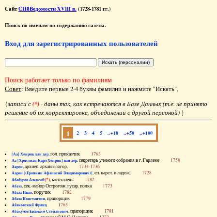
Сайт
СПбВедомости XVIII в.
(1728-1781 гг.)
Поиск по именам по содержанию газеты.
Вход для зарегистрированных пользователей
Поиск работает только по фамилиям
Совет
: Введите первые 2-4 буквы фамилии и нажмите "Искать".
{
записи с
(*)
- даны так, как встречаются в Базе Данных (т.е. не принято
решение об их корректировке, объединении с другой персоной)
}
1
2
3
4
5
..+10
..+50
..+100
, гол. приказчик
1763
[Аа] Хенрик ван дер
, секретарь ученого собрания в г. Гарлеме
1758
Аа [Христиан Карл Хенрик] ван дер
, архиеп. архангелогор.
1734-1736
Аарон
, еп. карел. и ладож.
1728
Аарон [(Еропкин Афанасий Владимирович)]
(*)
, констапель
1782
Абабуров Алексей
, сек.-майор Острогож. гусар. полка
1773
Абаза
, поручик
1782
Абаза Иван
, прапорщик
1779
Абаза Константин
1765
Абаковский Франц
, прапорщик
1781
Абакулов Евдоким Степанович