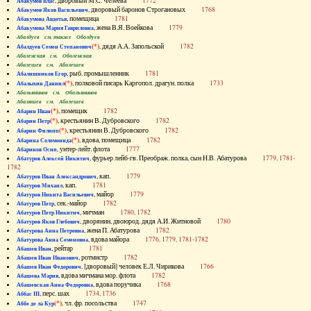
, дворовый М.С. Челеева
1772
Абакумов Влас
, дворовый баронов Строгановых
1768
Абакумов Яков Васильевич
, помещица
1781
Абакумова Авдотья
, жена В.Я. Воейкова
1779
Абакумова Мария Гавриловна
Абалдуев см. также Оболдуев
(*)
, дядя А.А. Запольской
1782
Абалдуев Семен Степанович
Абаленская см. Оболенская
Абалешев см. Аболешев
, рыб. промышленник
1781
Абалишников Егор
(*)
, полковой писарь Каргопол. драгун. полка
1733
Абалыхин Даниил
Абальянинов см. Обольянинов
Абаляшев см. Аболешев
(*)
, помещик
1782
Абарин Иван
(*)
, крестьянин В. Дубровского
1782
Абарин Петр
(*)
, крестьянин В. Дубровского
1782
Абарин Филипп
(*)
, вдова, помещица
1782
Абарина Соломонида
, унтер-лейт. флота
1777
Абаринов Осип
, фурьер лейб-гв. Преображ. полка, сын Н.В. Абатурова
1779, 1781-
Абатуров Алексей Никитич
1782
, кап.
1779
Абатуров Иван Александрович
, кап.
1781
Абатуров Михаил
, майор
1779
Абатуров Никита Васильевич
, сек.-майор
1782
Абатуров Петр
, мичман
1780, 1782
Абатуров Петр Никитич
, дворянин, двоюрод. дядя А.И. Житновой
1780
Абатуров Яков Глебович
, жена П. Абатурова
1782
Абатурова Анна Петровна
, вдова майора
1776, 1779, 1781-1782
Абатурова Анна Семеновна
, рейтар
1781
Абашев Иван
, ротмистр
1782
Абашев Иван Иванович
, [дворовый] человек Е.Л. Чирикова
1766
Абашев Иван Федорович
, вдова мичмана мор. флота
1782
Абашева Мария
, вдова поручика
1768
Абашевская Анна Федоровна
, перс. шах
1734, 1736
Аббас III
(*)
, чл. фр. посольства
1747
Аббе де ла Кур