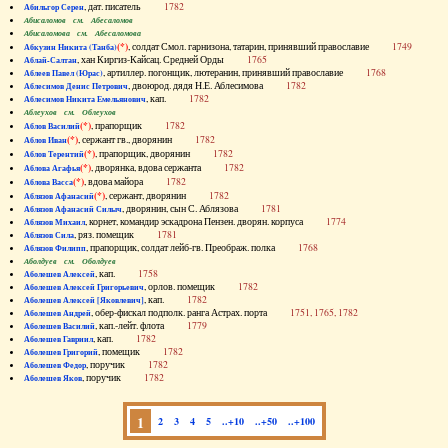
, дат. писатель
1782
Абильгор Серен
Абисаломов см. Абесаломов
Абисаломова см. Абесаломова
(*)
, солдат Смол. гарнизона, татарин, принявший православие
1749
Абкузин Никита (Танба)
, хан Киргиз-Кайсац. Средней Орды
1765
Аблай-Салтан
, артиллер. погонщик, лютеранин, принявший православие
1768
Аблеев Павел (Юрас)
, двоюрод. дядя Н.Е. Аблесимова
1782
Аблесимов Денис Петрович
, кап.
1782
Аблесимов Никита Емельянович
Аблеухов см. Облеухов
(*)
, прапорщик
1782
Аблов Василий
(*)
, сержант гв., дворянин
1782
Аблов Иван
(*)
, прапорщик, дворянин
1782
Аблов Терентий
(*)
, дворянка, вдова сержанта
1782
Аблова Агафья
(*)
, вдова майора
1782
Аблова Васса
(*)
, сержант, дворянин
1782
Аблязов Афанасий
, дворянин, сын С. Аблязова
1781
Аблязов Афанасий Силыч
, корнет, командир эскадрона Пензен. дворян. корпуса
1774
Аблязов Михаил
, ряз. помещик
1781
Аблязов Сила
, прапорщик, солдат лейб-гв. Преображ. полка
1768
Аблязов Филипп
Аболдуев см. Оболдуев
, кап.
1758
Аболешев Алексей
, орлов. помещик
1782
Аболешев Алексей Григорьевич
, кап.
1782
Аболешев Алексей [Яковлевич]
, обер-фискал подполк. ранга Астрах. порта
1751, 1765, 1782
Аболешев Андрей
, кап.-лейт. флота
1779
Аболешев Василий
, кап.
1782
Аболешев Гавриил
, помещик
1782
Аболешев Григорий
, поручик
1782
Аболешев Федор
, поручик
1782
Аболешев Яков
1
2
3
4
5
..+10
..+50
..+100