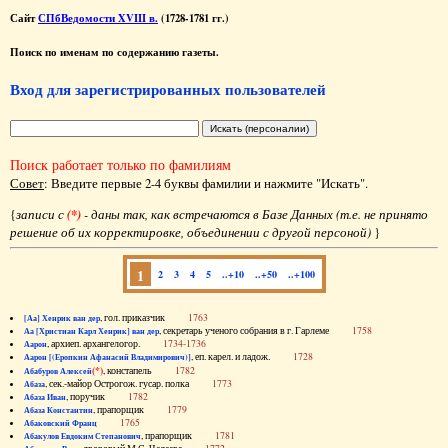
Сайт
СПбВедомости XVIII в.
(1728-1781 гг.)
Поиск по именам по содержанию газеты.
Вход для зарегистрированных пользователей
Поиск работает только по фамилиям
Совет
: Введите первые 2-4 буквы фамилии и нажмите "Искать".
{
записи с
(*)
- даны так, как встречаются в Базе Данных (т.е. не принято
решение об их корректировке, объединении с другой персоной)
}
1
2
3
4
5
..+10
..+50
..+100
, гол. приказчик
1763
[Аа] Хенрик ван дер
, секретарь ученого собрания в г. Гарлеме
1758
Аа [Христиан Карл Хенрик] ван дер
, архиеп. архангелогор.
1734-1736
Аарон
, еп. карел. и ладож.
1728
Аарон [(Еропкин Афанасий Владимирович)]
(*)
, констапель
1782
Абабуров Алексей
, сек.-майор Острогож. гусар. полка
1773
Абаза
, поручик
1782
Абаза Иван
, прапорщик
1779
Абаза Константин
1765
Абаковский Франц
, прапорщик
1781
Абакулов Евдоким Степанович