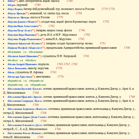
(*)
, англ. изобретатель кораб. насоса
1760
Аббот
, портной
1780
Абграт
, беглер-бей румелийский, тур. полномоч. посол в России
1775-1776
Абдул Керим
(*)
, конюший, чл. свиты тур. посла
1758
Абдула Эфенди
, посол в России
1779
Абдуласах-Эфенди
(*)
, солдат мор. кораб. флота Кронштадт. порта
1752
Абдулов Даниил (Мамет)
(*)
1782
Абдулов Иван Алексеевич
(*)
, татарин, матрос галер. флота
1746
Абдулов Петр (Асак)
(*)
, дочь И.А. и М.Р. Абдуловых
1782
Абдулова Вера Ивановна
(*)
, жена И.А. Абдулова
1782
Абдулова Марфа Родионовна
(*)
, татарин, солдат Архангелогор. полка
1751
Абдыков Афанасий (Кулмет)
(*)
, прядильщик Адмиралтейства, принявший православие
1748
Абдяков Матфей (Абдяселет)
Абезьянинов см. Обезьянинов
(*)
, служитель П.Ф. Хитровой
1781
Абелдеев Авдей Иванович
Абелдуев см. Оболдуев
, подполк.
1765-1767, 1782
Абелов Андрей Иванович
, иностр. поручик
1770
Абелс Вениамин
, служитель И. Афлика
1763
Абель
(*)
, иностранка
1776
Абельгард Христина
Абернибесов см. Обернибесов
Абернибесова см. Обернибесова
, осетин, принявший православие, житель д. Камумта Дигор. у., брат А. и
Абесаломов Василий (Басиле)
Д. Абесаломовых
1768
, осетин, принявший православие, житель д. Камумта Дигор. у.
1768
Абесаломов Ираклий (Эрекле)
, осетин, принявший православие, житель д. Камумта Дигор. у., брат А. и
Абесаломов Спиридон (Жага)
Д. Абесаломовых
1768
, осетинка, принявшая православие, жительница д. Камумта Дигор. у.,
Абесаломова Агрипина (Жантуте)
сестра Д. Абесаломовой
1768
, осетинка, принявшая православие, жительница д. Камумта Дигор. у.,
Абесаломова Дарья (Джан Семен)
сестра А. Абесаломовой
1768
, осетинка, принявшая православие, жительница д. Камумта Дигор. у.,
Абесаломова Елизавета (Дуга)
сестра В., С., А. и Д. Абесаломовых
1768
, осетинка, принявшая православие, жительница д. Камумта Дигор. у.,
Абесаломова Фекла (Жамкис)
тетка И. Абесаломова
1768