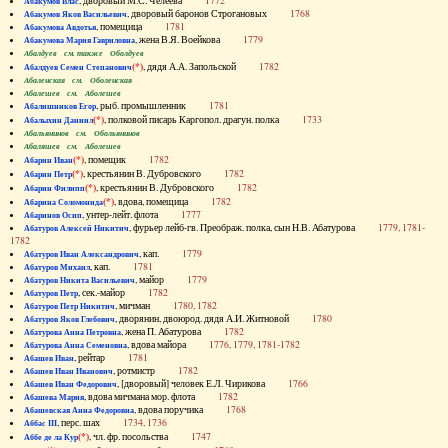
, дворовый М.С. Челеева
1772
Абакумов Влас
, дворовый баронов Строгановых
1768
Абакумов Яков Васильевич
, помещица
1781
Абакумова Авдотья
, жена В.Я. Воейкова
1779
Абакумова Мария Гавриловна
Абалдуев см. также Оболдуев
(*)
, дядя А.А. Запольской
1782
Абалдуев Семен Степанович
Абаленская см. Оболенская
Абалешев см. Аболешев
, рыб. промышленник
1781
Абалишников Егор
(*)
, полковой писарь Каргопол. драгун. полка
1733
Абалыхин Даниил
Абальянинов см. Обольянинов
Абаляшев см. Аболешев
(*)
, помещик
1782
Абарин Иван
(*)
, крестьянин В. Дубровского
1782
Абарин Петр
(*)
, крестьянин В. Дубровского
1782
Абарин Филипп
(*)
, вдова, помещица
1782
Абарина Соломонида
, унтер-лейт. флота
1777
Абаринов Осип
, фурьер лейб-гв. Преображ. полка, сын Н.В. Абатурова
1779, 1781-
Абатуров Алексей Никитич
1782
, кап.
1779
Абатуров Иван Александрович
, кап.
1781
Абатуров Михаил
, майор
1779
Абатуров Никита Васильевич
, сек.-майор
1782
Абатуров Петр
, мичман
1780, 1782
Абатуров Петр Никитич
, дворянин, двоюрод. дядя А.И. Житновой
1780
Абатуров Яков Глебович
, жена П. Абатурова
1782
Абатурова Анна Петровна
, вдова майора
1776, 1779, 1781-1782
Абатурова Анна Семеновна
, рейтар
1781
Абашев Иван
, ротмистр
1782
Абашев Иван Иванович
, [дворовый] человек Е.Л. Чирикова
1766
Абашев Иван Федорович
, вдова мичмана мор. флота
1782
Абашева Мария
, вдова поручика
1768
Абашевская Анна Федоровна
, перс. шах
1734, 1736
Аббас III
(*)
, чл. фр. посольства
1747
Аббе де ла Кур