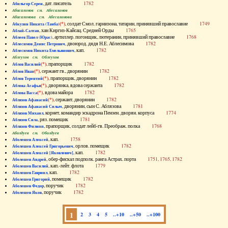
, дат. писатель
1782
Абильгор Серен
Абисаломов см. Абесаломов
Абисаломова см. Абесаломова
(*)
, солдат Смол. гарнизона, татарин, принявший православие
1749
Абкузин Никита (Танба)
, хан Киргиз-Кайсац. Средней Орды
1765
Аблай-Салтан
, артиллер. погонщик, лютеранин, принявший православие
1768
Аблеев Павел (Юрас)
, двоюрод. дядя Н.Е. Аблесимова
1782
Аблесимов Денис Петрович
, кап.
1782
Аблесимов Никита Емельянович
Аблеухов см. Облеухов
(*)
, прапорщик
1782
Аблов Василий
(*)
, сержант гв., дворянин
1782
Аблов Иван
(*)
, прапорщик, дворянин
1782
Аблов Терентий
(*)
, дворянка, вдова сержанта
1782
Аблова Агафья
(*)
, вдова майора
1782
Аблова Васса
(*)
, сержант, дворянин
1782
Аблязов Афанасий
, дворянин, сын С. Аблязова
1781
Аблязов Афанасий Силыч
, корнет, командир эскадрона Пензен. дворян. корпуса
1774
Аблязов Михаил
, ряз. помещик
1781
Аблязов Сила
, прапорщик, солдат лейб-гв. Преображ. полка
1768
Аблязов Филипп
Аболдуев см. Оболдуев
, кап.
1758
Аболешев Алексей
, орлов. помещик
1782
Аболешев Алексей Григорьевич
, кап.
1782
Аболешев Алексей [Яковлевич]
, обер-фискал подполк. ранга Астрах. порта
1751, 1765, 1782
Аболешев Андрей
, кап.-лейт. флота
1779
Аболешев Василий
, кап.
1782
Аболешев Гавриил
, помещик
1782
Аболешев Григорий
, поручик
1782
Аболешев Федор
, поручик
1782
Аболешев Яков
1
2
3
4
5
..+10
..+50
..+100