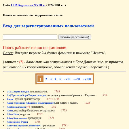
Сайт
СПбВедомости XVIII в.
(1728-1781 гг.)
Поиск по именам по содержанию газеты.
Вход для зарегистрированных пользователей
Поиск работает только по фамилиям
Совет
: Введите первые 2-4 буквы фамилии и нажмите "Искать".
{
записи с
(*)
- даны так, как встречаются в Базе Данных (т.е. не принято
решение об их корректировке, объединении с другой персоной)
}
1
2
3
4
5
..+10
..+50
..+100
, гол. приказчик
1763
[Аа] Хенрик ван дер
, секретарь ученого собрания в г. Гарлеме
1758
Аа [Христиан Карл Хенрик] ван дер
, архиеп. архангелогор.
1734-1736
Аарон
, еп. карел. и ладож.
1728
Аарон [(Еропкин Афанасий Владимирович)]
(*)
, констапель
1782
Абабуров Алексей
, сек.-майор Острогож. гусар. полка
1773
Абаза
, поручик
1782
Абаза Иван
, прапорщик
1779
Абаза Константин
1765
Абаковский Франц
, прапорщик
1781
Абакулов Евдоким Степанович