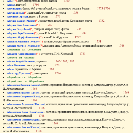
(*)
, англ. изобретатель кораб. насоса
1760
Аббот
, портной
1780
Абграт
, беглер-бей румелийский, тур. полномоч. посол в России
1775-1776
Абдул Керим
(*)
, конюший, чл. свиты тур. посла
1758
Абдула Эфенди
, посол в России
1779
Абдуласах-Эфенди
(*)
, солдат мор. кораб. флота Кронштадт. порта
1752
Абдулов Даниил (Мамет)
(*)
1782
Абдулов Иван Алексеевич
(*)
, татарин, матрос галер. флота
1746
Абдулов Петр (Асак)
(*)
, дочь И.А. и М.Р. Абдуловых
1782
Абдулова Вера Ивановна
(*)
, жена И.А. Абдулова
1782
Абдулова Марфа Родионовна
(*)
, татарин, солдат Архангелогор. полка
1751
Абдыков Афанасий (Кулмет)
(*)
, прядильщик Адмиралтейства, принявший православие
1748
Абдяков Матфей (Абдяселет)
Абезьянинов см. Обезьянинов
(*)
, служитель П.Ф. Хитровой
1781
Абелдеев Авдей Иванович
Абелдуев см. Оболдуев
, подполк.
1765-1767, 1782
Абелов Андрей Иванович
, иностр. поручик
1770
Абелс Вениамин
, служитель И. Афлика
1763
Абель
(*)
, иностранка
1776
Абельгард Христина
Абернибесов см. Обернибесов
Абернибесова см. Обернибесова
, осетин, принявший православие, житель д. Камумта Дигор. у., брат А. и
Абесаломов Василий (Басиле)
Д. Абесаломовых
1768
, осетин, принявший православие, житель д. Камумта Дигор. у.
1768
Абесаломов Ираклий (Эрекле)
, осетин, принявший православие, житель д. Камумта Дигор. у., брат А. и
Абесаломов Спиридон (Жага)
Д. Абесаломовых
1768
, осетинка, принявшая православие, жительница д. Камумта Дигор. у.,
Абесаломова Агрипина (Жантуте)
сестра Д. Абесаломовой
1768
, осетинка, принявшая православие, жительница д. Камумта Дигор. у.,
Абесаломова Дарья (Джан Семен)
сестра А. Абесаломовой
1768
, осетинка, принявшая православие, жительница д. Камумта Дигор. у.,
Абесаломова Елизавета (Дуга)
сестра В., С., А. и Д. Абесаломовых
1768
, осетинка, принявшая православие, жительница д. Камумта Дигор. у.,
Абесаломова Фекла (Жамкис)
тетка И. Абесаломова
1768