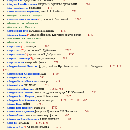
, дворовый М.С. Челеева
1772
Абакумов Влас
, дворовый баронов Строгановых
1768
Абакумов Яков Васильевич
, помещица
1781
Абакумова Авдотья
, жена В.Я. Воейкова
1779
Абакумова Мария Гавриловна
Абалдуев см. также Оболдуев
(*)
, дядя А.А. Запольской
1782
Абалдуев Семен Степанович
Абаленская см. Оболенская
Абалешев см. Аболешев
, рыб. промышленник
1781
Абалишников Егор
(*)
, полковой писарь Каргопол. драгун. полка
1733
Абалыхин Даниил
Абальянинов см. Обольянинов
Абаляшев см. Аболешев
(*)
, помещик
1782
Абарин Иван
(*)
, крестьянин В. Дубровского
1782
Абарин Петр
(*)
, крестьянин В. Дубровского
1782
Абарин Филипп
(*)
, вдова, помещица
1782
Абарина Соломонида
, унтер-лейт. флота
1777
Абаринов Осип
, фурьер лейб-гв. Преображ. полка, сын Н.В. Абатурова
1779, 1781-
Абатуров Алексей Никитич
1782
, кап.
1779
Абатуров Иван Александрович
, кап.
1781
Абатуров Михаил
, майор
1779
Абатуров Никита Васильевич
, сек.-майор
1782
Абатуров Петр
, мичман
1780, 1782
Абатуров Петр Никитич
, дворянин, двоюрод. дядя А.И. Житновой
1780
Абатуров Яков Глебович
, жена П. Абатурова
1782
Абатурова Анна Петровна
, вдова майора
1776, 1779, 1781-1782
Абатурова Анна Семеновна
, рейтар
1781
Абашев Иван
, ротмистр
1782
Абашев Иван Иванович
, [дворовый] человек Е.Л. Чирикова
1766
Абашев Иван Федорович
, вдова мичмана мор. флота
1782
Абашева Мария
, вдова поручика
1768
Абашевская Анна Федоровна
, перс. шах
1734, 1736
Аббас III
(*)
, чл. фр. посольства
1747
Аббе де ла Кур