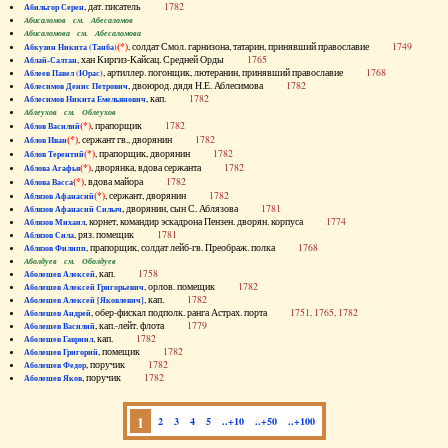
, дат. писатель
1782
Абильгор Серен
Абисаломов см. Абесаломов
Абисаломова см. Абесаломова
(*)
, солдат Смол. гарнизона, татарин, принявший православие
1749
Абкузин Никита (Танба)
, хан Киргиз-Кайсац. Средней Орды
1765
Аблай-Салтан
, артиллер. погонщик, лютеранин, принявший православие
1768
Аблеев Павел (Юрас)
, двоюрод. дядя Н.Е. Аблесимова
1782
Аблесимов Денис Петрович
, кап.
1782
Аблесимов Никита Емельянович
Аблеухов см. Облеухов
(*)
, прапорщик
1782
Аблов Василий
(*)
, сержант гв., дворянин
1782
Аблов Иван
(*)
, прапорщик, дворянин
1782
Аблов Терентий
(*)
, дворянка, вдова сержанта
1782
Аблова Агафья
(*)
, вдова майора
1782
Аблова Васса
(*)
, сержант, дворянин
1782
Аблязов Афанасий
, дворянин, сын С. Аблязова
1781
Аблязов Афанасий Силыч
, корнет, командир эскадрона Пензен. дворян. корпуса
1774
Аблязов Михаил
, ряз. помещик
1781
Аблязов Сила
, прапорщик, солдат лейб-гв. Преображ. полка
1768
Аблязов Филипп
Аболдуев см. Оболдуев
, кап.
1758
Аболешев Алексей
, орлов. помещик
1782
Аболешев Алексей Григорьевич
, кап.
1782
Аболешев Алексей [Яковлевич]
, обер-фискал подполк. ранга Астрах. порта
1751, 1765, 1782
Аболешев Андрей
, кап.-лейт. флота
1779
Аболешев Василий
, кап.
1782
Аболешев Гавриил
, помещик
1782
Аболешев Григорий
, поручик
1782
Аболешев Федор
, поручик
1782
Аболешев Яков
1
2
3
4
5
..+10
..+50
..+100