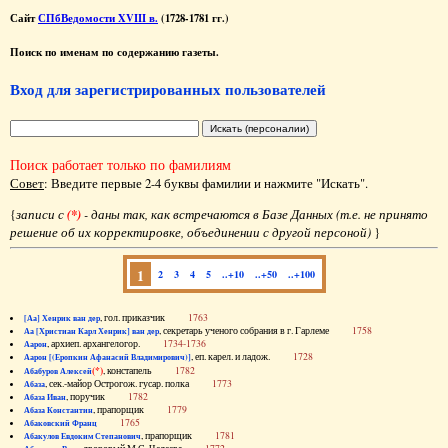
Сайт
СПбВедомости XVIII в.
(1728-1781 гг.)
Поиск по именам по содержанию газеты.
Вход для зарегистрированных пользователей
Поиск работает только по фамилиям
Совет
: Введите первые 2-4 буквы фамилии и нажмите "Искать".
{
записи с
(*)
- даны так, как встречаются в Базе Данных (т.е. не принято
решение об их корректировке, объединении с другой персоной)
}
1
2
3
4
5
..+10
..+50
..+100
, гол. приказчик
1763
[Аа] Хенрик ван дер
, секретарь ученого собрания в г. Гарлеме
1758
Аа [Христиан Карл Хенрик] ван дер
, архиеп. архангелогор.
1734-1736
Аарон
, еп. карел. и ладож.
1728
Аарон [(Еропкин Афанасий Владимирович)]
(*)
, констапель
1782
Абабуров Алексей
, сек.-майор Острогож. гусар. полка
1773
Абаза
, поручик
1782
Абаза Иван
, прапорщик
1779
Абаза Константин
1765
Абаковский Франц
, прапорщик
1781
Абакулов Евдоким Степанович