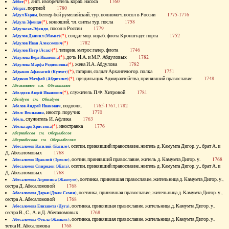
(*)
, англ. изобретатель кораб. насоса
1760
Аббот
, портной
1780
Абграт
, беглер-бей румелийский, тур. полномоч. посол в России
1775-1776
Абдул Керим
(*)
, конюший, чл. свиты тур. посла
1758
Абдула Эфенди
, посол в России
1779
Абдуласах-Эфенди
(*)
, солдат мор. кораб. флота Кронштадт. порта
1752
Абдулов Даниил (Мамет)
(*)
1782
Абдулов Иван Алексеевич
(*)
, татарин, матрос галер. флота
1746
Абдулов Петр (Асак)
(*)
, дочь И.А. и М.Р. Абдуловых
1782
Абдулова Вера Ивановна
(*)
, жена И.А. Абдулова
1782
Абдулова Марфа Родионовна
(*)
, татарин, солдат Архангелогор. полка
1751
Абдыков Афанасий (Кулмет)
(*)
, прядильщик Адмиралтейства, принявший православие
1748
Абдяков Матфей (Абдяселет)
Абезьянинов см. Обезьянинов
(*)
, служитель П.Ф. Хитровой
1781
Абелдеев Авдей Иванович
Абелдуев см. Оболдуев
, подполк.
1765-1767, 1782
Абелов Андрей Иванович
, иностр. поручик
1770
Абелс Вениамин
, служитель И. Афлика
1763
Абель
(*)
, иностранка
1776
Абельгард Христина
Абернибесов см. Обернибесов
Абернибесова см. Обернибесова
, осетин, принявший православие, житель д. Камумта Дигор. у., брат А. и
Абесаломов Василий (Басиле)
Д. Абесаломовых
1768
, осетин, принявший православие, житель д. Камумта Дигор. у.
1768
Абесаломов Ираклий (Эрекле)
, осетин, принявший православие, житель д. Камумта Дигор. у., брат А. и
Абесаломов Спиридон (Жага)
Д. Абесаломовых
1768
, осетинка, принявшая православие, жительница д. Камумта Дигор. у.,
Абесаломова Агрипина (Жантуте)
сестра Д. Абесаломовой
1768
, осетинка, принявшая православие, жительница д. Камумта Дигор. у.,
Абесаломова Дарья (Джан Семен)
сестра А. Абесаломовой
1768
, осетинка, принявшая православие, жительница д. Камумта Дигор. у.,
Абесаломова Елизавета (Дуга)
сестра В., С., А. и Д. Абесаломовых
1768
, осетинка, принявшая православие, жительница д. Камумта Дигор. у.,
Абесаломова Фекла (Жамкис)
тетка И. Абесаломова
1768