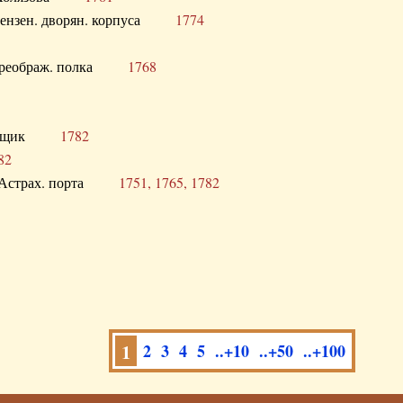
а Пензен. дворян. корпуса
1774
в. Преображ. полка
1768
помещик
1782
82
нга Астрах. порта
1751, 1765, 1782
1
2
3
4
5
..+10
..+50
..+100