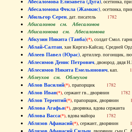
Абесаломова Елизавета (Дуга)
, осетинка, п
Абесаломова Фекла (Жамкис)
, осетинка, пр
Абильгор Серен
, дат. писатель
1782
Абисаломов см. Абесаломов
Абисаломова см. Абесаломова
Абкузин Никита (Танба)
(*)
, солдат Смол. г
Аблай-Салтан
, хан Киргиз-Кайсац. Средне
Аблеев Павел (Юрас)
, артиллер. погонщик,
Аблесимов Денис Петрович
, двоюрод. дяд
Аблесимов Никита Емельянович
, кап.
1
Аблеухов см. Облеухов
Аблов Василий
(*)
, прапорщик
1782
Аблов Иван
(*)
, сержант гв., дворянин
1782
Аблов Терентий
(*)
, прапорщик, дворянин
Аблова Агафья
(*)
, дворянка, вдова сержан
Аблова Васса
(*)
, вдова майора
1782
Аблязов Афанасий
(*)
, сержант, дворянин
Аблязов Афанасий Силыч
, дворянин, сын 