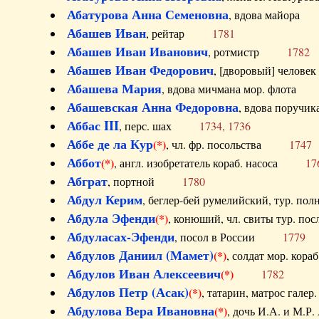
Абатурова Анна Семеновна
, вдова майо
Абашев Иван
, рейтар
1781
Абашев Иван Иванович
, ротмистр
1782
Абашев Иван Федорович
, [дворовый] чело
Абашева Мария
, вдова мичмана мор. флот
Абашевская Анна Федоровна
, вдова пор
Аббас III
, перс. шах
1734, 1736
Аббе де ла Кур
(*)
, чл. фр. посольства
1747
Аббот
(*)
, англ. изобретатель кораб. насоса
17
Абграт
, портной
1780
Абдул Керим
, беглер-бей румелийский, тур. 
Абдула Эфенди
(*)
, конюший, чл. свиты тур.
Абдуласах-Эфенди
, посол в России
1779
Абдулов Даниил (Мамет)
(*)
, солдат мор. ко
Абдулов Иван Алексеевич
(*)
1782
Абдулов Петр (Асак)
(*)
, татарин, матрос га
Абдулова Вера Ивановна
(*)
, дочь И.А. и 