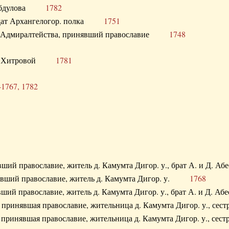
. Абдулова
1782
олдат Архангелогор. полка
1751
к Адмиралтейства, принявший православие
1748
.Ф. Хитровой
1781
-1767, 1782
явший православие, житель д. Камумта Дигор. у., брат А. и 
нявший православие, житель д. Камумта Дигор. у.
1768
явший православие, житель д. Камумта Дигор. у., брат А. и 
а, принявшая православие, жительница д. Камумта Дигор. у.,
а, принявшая православие, жительница д. Камумта Дигор. у.,