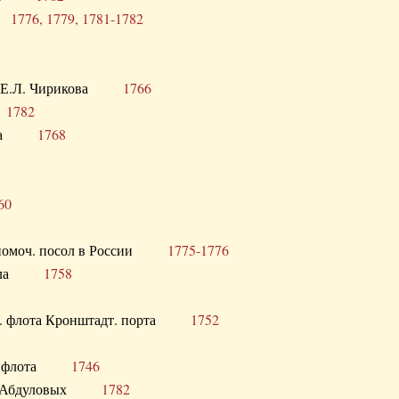
ра
1776, 1779, 1781-1782
век Е.Л. Чирикова
1766
а
1782
учика
1768
60
полномоч. посол в России
1775-1776
 посла
1758
раб. флота Кронштадт. порта
1752
лер. флота
1746
М.Р. Абдуловых
1782