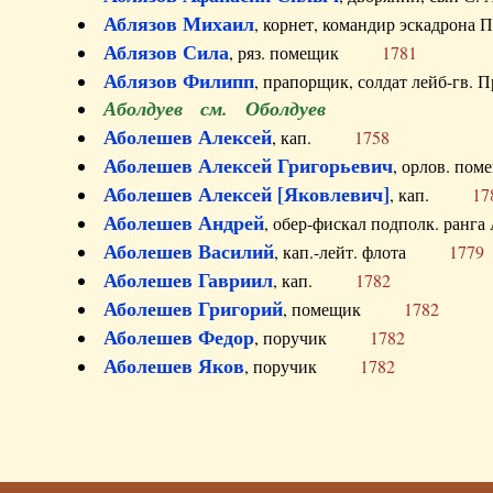
Аблязов Михаил
, корнет, командир эскадрон
Аблязов Сила
, ряз. помещик
1781
Аблязов Филипп
, прапорщик, солдат лейб-г
Аболдуев см. Оболдуев
Аболешев Алексей
, кап.
1758
Аболешев Алексей Григорьевич
, орлов. 
Аболешев Алексей [Яковлевич]
, кап.
17
Аболешев Андрей
, обер-фискал подполк. ра
Аболешев Василий
, кап.-лейт. флота
1779
Аболешев Гавриил
, кап.
1782
Аболешев Григорий
, помещик
1782
Аболешев Федор
, поручик
1782
Аболешев Яков
, поручик
1782