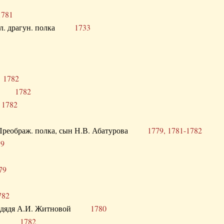
1781
опол. драгун. полка
1733
о
1782
кого
1782
а
1782
в. Преображ. полка, сын Н.В. Абатурова
1779, 1781-1782
79
79
782
од. дядя А.И. Житновой
1780
урова
1782