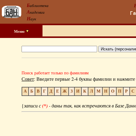
Б
иблиотека
А
кадемии
Г
Н
аук
Меню
Поиск работает только по фамилиям
Совет
: Введите первые 2-4 буквы фамилии и нажмите 
А
Б
В
Г
Д
Е
Ж
З
И
К
Л
М
Н
О
П
Р
С
{
записи с
(*)
- даны так, как встречаются в Базе Данн