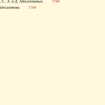
а В., С., А. и Д. Абесаломовых
1768
а И. Абесаломова
1768