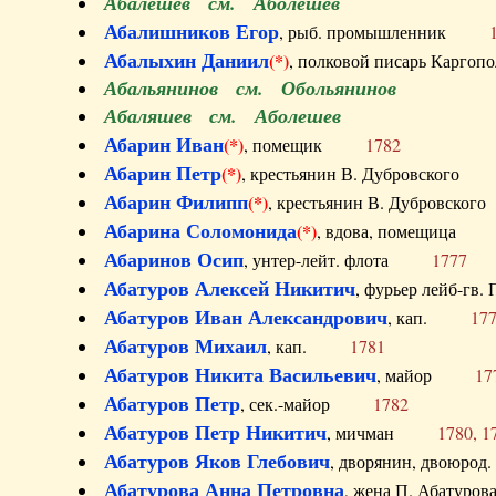
Абалешев см. Аболешев
Абалишников Егор
, рыб. промышленник
Абалыхин Даниил
(*)
, полковой писарь Карг
Абальянинов см. Обольянинов
Абаляшев см. Аболешев
Абарин Иван
(*)
, помещик
1782
Абарин Петр
(*)
, крестьянин В. Дубровског
Абарин Филипп
(*)
, крестьянин В. Дубровс
Абарина Соломонида
(*)
, вдова, помещиц
Абаринов Осип
, унтер-лейт. флота
1777
Абатуров Алексей Никитич
, фурьер лейб-г
Абатуров Иван Александрович
, кап.
17
Абатуров Михаил
, кап.
1781
Абатуров Никита Васильевич
, майор
17
Абатуров Петр
, сек.-майор
1782
Абатуров Петр Никитич
, мичман
1780, 1
Абатуров Яков Глебович
, дворянин, двоюр
Абатурова Анна Петровна
, жена П. Абат