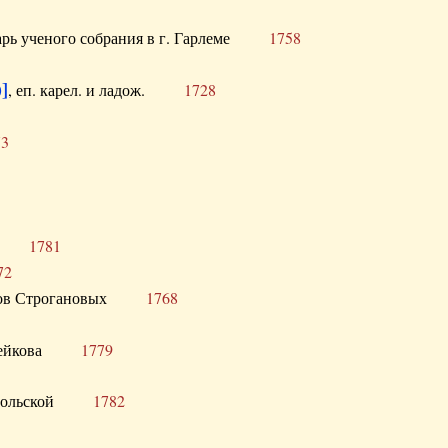
тарь ученого собрания в г. Гарлеме
1758
]
, еп. карел. и ладож.
1728
73
щик
1781
72
ронов Строгановых
1768
 Воейкова
1779
 Запольской
1782