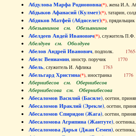
Абдулова Марфа Родионовна
(*)
, жена И.А
Абдыков Афанасий (Кулмет)
(*)
, татарин, с
Абдяков Матфей (Абдяселет)
(*)
, прядильщи
Абезьянинов см. Обезьянинов
Абелдеев Авдей Иванович
(*)
, служитель П
Абелдуев см. Оболдуев
Абелов Андрей Иванович
, подполк.
1765
Абелс Вениамин
, иностр. поручик
1770
Абель
, служитель И. Афлика
1763
Абельгард Христина
(*)
, иностранка
1776
Абернибесов см. Обернибесов
Абернибесова см. Обернибесова
Абесаломов Василий (Басиле)
, осетин, прин
Абесаломов Ираклий (Эрекле)
, осетин, при
Абесаломов Спиридон (Жага)
, осетин, прин
Абесаломова Агрипина (Жантуте)
, осетинк
Абесаломова Дарья (Джан Семен)
, осетинк