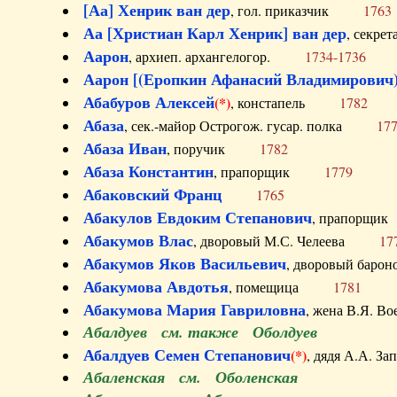
[Аа] Хенрик ван дер
, гол. приказчик
1763
Аа [Христиан Карл Хенрик] ван дер
, секре
Аарон
, архиеп. архангелогор.
1734-1736
Аарон [(Еропкин Афанасий Владимирович)
Абабуров Алексей
(*)
, констапель
1782
Абаза
, сек.-майор Острогож. гусар. полка
17
Абаза Иван
, поручик
1782
Абаза Константин
, прапорщик
1779
Абаковский Франц
1765
Абакулов Евдоким Степанович
, прапор
Абакумов Влас
, дворовый М.С. Челеева
17
Абакумов Яков Васильевич
, дворовый ба
Абакумова Авдотья
, помещица
1781
Абакумова Мария Гавриловна
, жена В.Я.
Абалдуев см. также Оболдуев
Абалдуев Семен Степанович
(*)
, дядя А.А.
Абаленская см. Оболенская