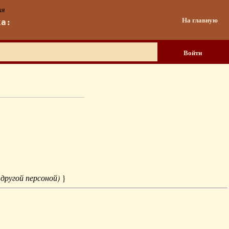
ия
На главную
ка:
Войти
 другой персоной)
}