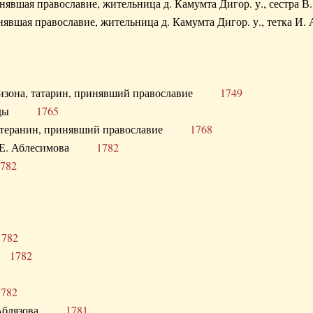
ринявшая православие, жительница д. Камумта Дигор. у., сестр
инявшая православие, жительница д. Камумта Дигор. у., тетк
арнизона, татарин, принявший православие
1749
й Орды
1765
 лютеранин, принявший православие
1768
я Н.Е. Аблесимова
1782
782
1782
та
1782
1782
С. Аблязова
1781