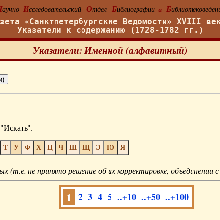
Н
И
О
Б
Б
аучно-
сследовательский
тдел
иблиографии
иблиотековеден
и
азета «Санктпетербургские Ведомости» XVIII ве
Указатели к содержанию (1728-1782 гг.)
Указатели: Именной (алфавитный)
"Искать".
Т
У
Ф
Х
Ц
Ч
Ш
Щ
Э
Ю
Я
ых (т.е. не принято решение об их корректировке, объединении с
1
2
3
4
5
..+10
..+50
..+100