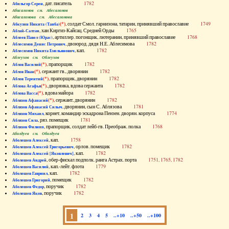
, дат. писатель
1782
Абильгор Серен
Абисаломов см. Абесаломов
Абисаломова см. Абесаломова
(*)
, солдат Смол. гарнизона, татарин, принявший православие
1749
Абкузин Никита (Танба)
, хан Киргиз-Кайсац. Средней Орды
1765
Аблай-Салтан
, артиллер. погонщик, лютеранин, принявший православие
1768
Аблеев Павел (Юрас)
, двоюрод. дядя Н.Е. Аблесимова
1782
Аблесимов Денис Петрович
, кап.
1782
Аблесимов Никита Емельянович
Аблеухов см. Облеухов
(*)
, прапорщик
1782
Аблов Василий
(*)
, сержант гв., дворянин
1782
Аблов Иван
(*)
, прапорщик, дворянин
1782
Аблов Терентий
(*)
, дворянка, вдова сержанта
1782
Аблова Агафья
(*)
, вдова майора
1782
Аблова Васса
(*)
, сержант, дворянин
1782
Аблязов Афанасий
, дворянин, сын С. Аблязова
1781
Аблязов Афанасий Силыч
, корнет, командир эскадрона Пензен. дворян. корпуса
1774
Аблязов Михаил
, ряз. помещик
1781
Аблязов Сила
, прапорщик, солдат лейб-гв. Преображ. полка
1768
Аблязов Филипп
Аболдуев см. Оболдуев
, кап.
1758
Аболешев Алексей
, орлов. помещик
1782
Аболешев Алексей Григорьевич
, кап.
1782
Аболешев Алексей [Яковлевич]
, обер-фискал подполк. ранга Астрах. порта
1751, 1765, 1782
Аболешев Андрей
, кап.-лейт. флота
1779
Аболешев Василий
, кап.
1782
Аболешев Гавриил
, помещик
1782
Аболешев Григорий
, поручик
1782
Аболешев Федор
, поручик
1782
Аболешев Яков
1
2
3
4
5
..+10
..+50
..+100