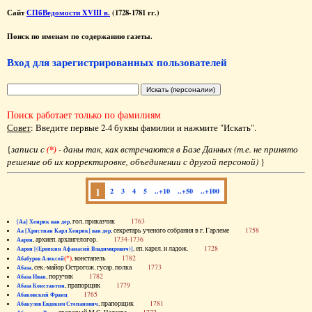
Сайт
СПбВедомости XVIII в.
(1728-1781 гг.)
Поиск по именам по содержанию газеты.
Вход для зарегистрированных пользователей
Поиск работает только по фамилиям
Совет
: Введите первые 2-4 буквы фамилии и нажмите "Искать".
{
записи с
(*)
- даны так, как встречаются в Базе Данных (т.е. не принято
решение об их корректировке, объединении с другой персоной)
}
1
2
3
4
5
..+10
..+50
..+100
, гол. приказчик
1763
[Аа] Хенрик ван дер
, секретарь ученого собрания в г. Гарлеме
1758
Аа [Христиан Карл Хенрик] ван дер
, архиеп. архангелогор.
1734-1736
Аарон
, еп. карел. и ладож.
1728
Аарон [(Еропкин Афанасий Владимирович)]
(*)
, констапель
1782
Абабуров Алексей
, сек.-майор Острогож. гусар. полка
1773
Абаза
, поручик
1782
Абаза Иван
, прапорщик
1779
Абаза Константин
1765
Абаковский Франц
, прапорщик
1781
Абакулов Евдоким Степанович