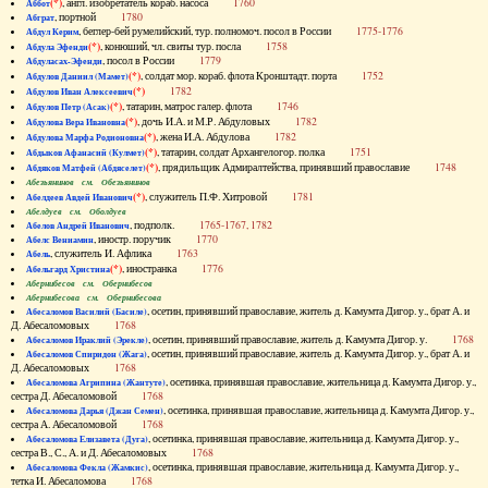
(*)
, англ. изобретатель кораб. насоса
1760
Аббот
, портной
1780
Абграт
, беглер-бей румелийский, тур. полномоч. посол в России
1775-1776
Абдул Керим
(*)
, конюший, чл. свиты тур. посла
1758
Абдула Эфенди
, посол в России
1779
Абдуласах-Эфенди
(*)
, солдат мор. кораб. флота Кронштадт. порта
1752
Абдулов Даниил (Мамет)
(*)
1782
Абдулов Иван Алексеевич
(*)
, татарин, матрос галер. флота
1746
Абдулов Петр (Асак)
(*)
, дочь И.А. и М.Р. Абдуловых
1782
Абдулова Вера Ивановна
(*)
, жена И.А. Абдулова
1782
Абдулова Марфа Родионовна
(*)
, татарин, солдат Архангелогор. полка
1751
Абдыков Афанасий (Кулмет)
(*)
, прядильщик Адмиралтейства, принявший православие
1748
Абдяков Матфей (Абдяселет)
Абезьянинов см. Обезьянинов
(*)
, служитель П.Ф. Хитровой
1781
Абелдеев Авдей Иванович
Абелдуев см. Оболдуев
, подполк.
1765-1767, 1782
Абелов Андрей Иванович
, иностр. поручик
1770
Абелс Вениамин
, служитель И. Афлика
1763
Абель
(*)
, иностранка
1776
Абельгард Христина
Абернибесов см. Обернибесов
Абернибесова см. Обернибесова
, осетин, принявший православие, житель д. Камумта Дигор. у., брат А. и
Абесаломов Василий (Басиле)
Д. Абесаломовых
1768
, осетин, принявший православие, житель д. Камумта Дигор. у.
1768
Абесаломов Ираклий (Эрекле)
, осетин, принявший православие, житель д. Камумта Дигор. у., брат А. и
Абесаломов Спиридон (Жага)
Д. Абесаломовых
1768
, осетинка, принявшая православие, жительница д. Камумта Дигор. у.,
Абесаломова Агрипина (Жантуте)
сестра Д. Абесаломовой
1768
, осетинка, принявшая православие, жительница д. Камумта Дигор. у.,
Абесаломова Дарья (Джан Семен)
сестра А. Абесаломовой
1768
, осетинка, принявшая православие, жительница д. Камумта Дигор. у.,
Абесаломова Елизавета (Дуга)
сестра В., С., А. и Д. Абесаломовых
1768
, осетинка, принявшая православие, жительница д. Камумта Дигор. у.,
Абесаломова Фекла (Жамкис)
тетка И. Абесаломова
1768