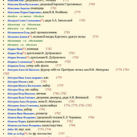
, дворовый М.С. Челеева
1772
Абакумов Влас
, дворовый баронов Строгановых
1768
Абакумов Яков Васильевич
, помещица
1781
Абакумова Авдотья
, жена В.Я. Воейкова
1779
Абакумова Мария Гавриловна
Абалдуев см. также Оболдуев
(*)
, дядя А.А. Запольской
1782
Абалдуев Семен Степанович
Абаленская см. Оболенская
Абалешев см. Аболешев
, рыб. промышленник
1781
Абалишников Егор
(*)
, полковой писарь Каргопол. драгун. полка
1733
Абалыхин Даниил
Абальянинов см. Обольянинов
Абаляшев см. Аболешев
(*)
, помещик
1782
Абарин Иван
(*)
, крестьянин В. Дубровского
1782
Абарин Петр
(*)
, крестьянин В. Дубровского
1782
Абарин Филипп
(*)
, вдова, помещица
1782
Абарина Соломонида
, унтер-лейт. флота
1777
Абаринов Осип
, фурьер лейб-гв. Преображ. полка, сын Н.В. Абатурова
1779, 1781-
Абатуров Алексей Никитич
1782
, кап.
1779
Абатуров Иван Александрович
, кап.
1781
Абатуров Михаил
, майор
1779
Абатуров Никита Васильевич
, сек.-майор
1782
Абатуров Петр
, мичман
1780, 1782
Абатуров Петр Никитич
, дворянин, двоюрод. дядя А.И. Житновой
1780
Абатуров Яков Глебович
, жена П. Абатурова
1782
Абатурова Анна Петровна
, вдова майора
1776, 1779, 1781-1782
Абатурова Анна Семеновна
, рейтар
1781
Абашев Иван
, ротмистр
1782
Абашев Иван Иванович
, [дворовый] человек Е.Л. Чирикова
1766
Абашев Иван Федорович
, вдова мичмана мор. флота
1782
Абашева Мария
, вдова поручика
1768
Абашевская Анна Федоровна
, перс. шах
1734, 1736
Аббас III
(*)
, чл. фр. посольства
1747
Аббе де ла Кур