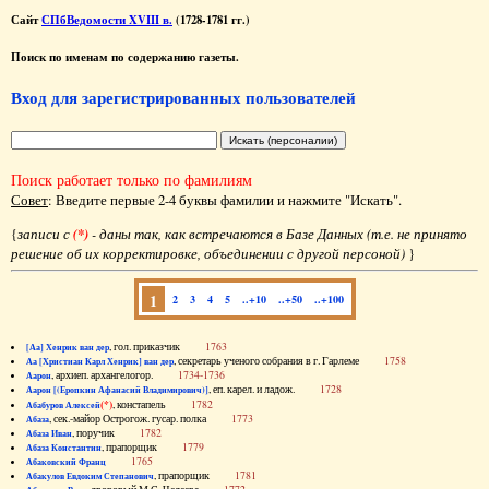
Сайт
СПбВедомости XVIII в.
(1728-1781 гг.)
Поиск по именам по содержанию газеты.
Вход для зарегистрированных пользователей
Поиск работает только по фамилиям
Совет
: Введите первые 2-4 буквы фамилии и нажмите "Искать".
{
записи с
(*)
- даны так, как встречаются в Базе Данных (т.е. не принято
решение об их корректировке, объединении с другой персоной)
}
1
2
3
4
5
..+10
..+50
..+100
, гол. приказчик
1763
[Аа] Хенрик ван дер
, секретарь ученого собрания в г. Гарлеме
1758
Аа [Христиан Карл Хенрик] ван дер
, архиеп. архангелогор.
1734-1736
Аарон
, еп. карел. и ладож.
1728
Аарон [(Еропкин Афанасий Владимирович)]
(*)
, констапель
1782
Абабуров Алексей
, сек.-майор Острогож. гусар. полка
1773
Абаза
, поручик
1782
Абаза Иван
, прапорщик
1779
Абаза Константин
1765
Абаковский Франц
, прапорщик
1781
Абакулов Евдоким Степанович