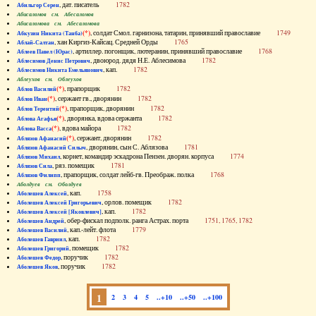
, дат. писатель
1782
Абильгор Серен
Абисаломов см. Абесаломов
Абисаломова см. Абесаломова
(*)
, солдат Смол. гарнизона, татарин, принявший православие
1749
Абкузин Никита (Танба)
, хан Киргиз-Кайсац. Средней Орды
1765
Аблай-Салтан
, артиллер. погонщик, лютеранин, принявший православие
1768
Аблеев Павел (Юрас)
, двоюрод. дядя Н.Е. Аблесимова
1782
Аблесимов Денис Петрович
, кап.
1782
Аблесимов Никита Емельянович
Аблеухов см. Облеухов
(*)
, прапорщик
1782
Аблов Василий
(*)
, сержант гв., дворянин
1782
Аблов Иван
(*)
, прапорщик, дворянин
1782
Аблов Терентий
(*)
, дворянка, вдова сержанта
1782
Аблова Агафья
(*)
, вдова майора
1782
Аблова Васса
(*)
, сержант, дворянин
1782
Аблязов Афанасий
, дворянин, сын С. Аблязова
1781
Аблязов Афанасий Силыч
, корнет, командир эскадрона Пензен. дворян. корпуса
1774
Аблязов Михаил
, ряз. помещик
1781
Аблязов Сила
, прапорщик, солдат лейб-гв. Преображ. полка
1768
Аблязов Филипп
Аболдуев см. Оболдуев
, кап.
1758
Аболешев Алексей
, орлов. помещик
1782
Аболешев Алексей Григорьевич
, кап.
1782
Аболешев Алексей [Яковлевич]
, обер-фискал подполк. ранга Астрах. порта
1751, 1765, 1782
Аболешев Андрей
, кап.-лейт. флота
1779
Аболешев Василий
, кап.
1782
Аболешев Гавриил
, помещик
1782
Аболешев Григорий
, поручик
1782
Аболешев Федор
, поручик
1782
Аболешев Яков
1
2
3
4
5
..+10
..+50
..+100