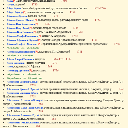
(*)
, англ. изобретатель кораб. насоса
1760
Аббот
, портной
1780
Абграт
, беглер-бей румелийский, тур. полномоч. посол в России
1775-1776
Абдул Керим
(*)
, конюший, чл. свиты тур. посла
1758
Абдула Эфенди
, посол в России
1779
Абдуласах-Эфенди
(*)
, солдат мор. кораб. флота Кронштадт. порта
1752
Абдулов Даниил (Мамет)
(*)
1782
Абдулов Иван Алексеевич
(*)
, татарин, матрос галер. флота
1746
Абдулов Петр (Асак)
(*)
, дочь И.А. и М.Р. Абдуловых
1782
Абдулова Вера Ивановна
(*)
, жена И.А. Абдулова
1782
Абдулова Марфа Родионовна
(*)
, татарин, солдат Архангелогор. полка
1751
Абдыков Афанасий (Кулмет)
(*)
, прядильщик Адмиралтейства, принявший православие
1748
Абдяков Матфей (Абдяселет)
Абезьянинов см. Обезьянинов
(*)
, служитель П.Ф. Хитровой
1781
Абелдеев Авдей Иванович
Абелдуев см. Оболдуев
, подполк.
1765-1767, 1782
Абелов Андрей Иванович
, иностр. поручик
1770
Абелс Вениамин
, служитель И. Афлика
1763
Абель
(*)
, иностранка
1776
Абельгард Христина
Абернибесов см. Обернибесов
Абернибесова см. Обернибесова
, осетин, принявший православие, житель д. Камумта Дигор. у., брат А. и
Абесаломов Василий (Басиле)
Д. Абесаломовых
1768
, осетин, принявший православие, житель д. Камумта Дигор. у.
1768
Абесаломов Ираклий (Эрекле)
, осетин, принявший православие, житель д. Камумта Дигор. у., брат А. и
Абесаломов Спиридон (Жага)
Д. Абесаломовых
1768
, осетинка, принявшая православие, жительница д. Камумта Дигор. у.,
Абесаломова Агрипина (Жантуте)
сестра Д. Абесаломовой
1768
, осетинка, принявшая православие, жительница д. Камумта Дигор. у.,
Абесаломова Дарья (Джан Семен)
сестра А. Абесаломовой
1768
, осетинка, принявшая православие, жительница д. Камумта Дигор. у.,
Абесаломова Елизавета (Дуга)
сестра В., С., А. и Д. Абесаломовых
1768
, осетинка, принявшая православие, жительница д. Камумта Дигор. у.,
Абесаломова Фекла (Жамкис)
тетка И. Абесаломова
1768