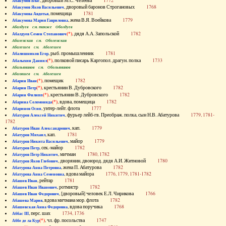
, дворовый М.С. Челеева
1772
Абакумов Влас
, дворовый баронов Строгановых
1768
Абакумов Яков Васильевич
, помещица
1781
Абакумова Авдотья
, жена В.Я. Воейкова
1779
Абакумова Мария Гавриловна
Абалдуев см. также Оболдуев
(*)
, дядя А.А. Запольской
1782
Абалдуев Семен Степанович
Абаленская см. Оболенская
Абалешев см. Аболешев
, рыб. промышленник
1781
Абалишников Егор
(*)
, полковой писарь Каргопол. драгун. полка
1733
Абалыхин Даниил
Абальянинов см. Обольянинов
Абаляшев см. Аболешев
(*)
, помещик
1782
Абарин Иван
(*)
, крестьянин В. Дубровского
1782
Абарин Петр
(*)
, крестьянин В. Дубровского
1782
Абарин Филипп
(*)
, вдова, помещица
1782
Абарина Соломонида
, унтер-лейт. флота
1777
Абаринов Осип
, фурьер лейб-гв. Преображ. полка, сын Н.В. Абатурова
1779, 1781-
Абатуров Алексей Никитич
1782
, кап.
1779
Абатуров Иван Александрович
, кап.
1781
Абатуров Михаил
, майор
1779
Абатуров Никита Васильевич
, сек.-майор
1782
Абатуров Петр
, мичман
1780, 1782
Абатуров Петр Никитич
, дворянин, двоюрод. дядя А.И. Житновой
1780
Абатуров Яков Глебович
, жена П. Абатурова
1782
Абатурова Анна Петровна
, вдова майора
1776, 1779, 1781-1782
Абатурова Анна Семеновна
, рейтар
1781
Абашев Иван
, ротмистр
1782
Абашев Иван Иванович
, [дворовый] человек Е.Л. Чирикова
1766
Абашев Иван Федорович
, вдова мичмана мор. флота
1782
Абашева Мария
, вдова поручика
1768
Абашевская Анна Федоровна
, перс. шах
1734, 1736
Аббас III
(*)
, чл. фр. посольства
1747
Аббе де ла Кур