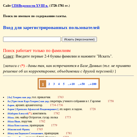
Сайт
СПбВедомости XVIII в.
(1728-1781 гг.)
Поиск по именам по содержанию газеты.
Вход для зарегистрированных пользователей
Поиск работает только по фамилиям
Совет
: Введите первые 2-4 буквы фамилии и нажмите "Искать".
{
записи с
(*)
- даны так, как встречаются в Базе Данных (т.е. не принято
решение об их корректировке, объединении с другой персоной)
}
1
2
3
4
5
..+10
..+50
..+100
, гол. приказчик
1763
[Аа] Хенрик ван дер
, секретарь ученого собрания в г. Гарлеме
1758
Аа [Христиан Карл Хенрик] ван дер
, архиеп. архангелогор.
1734-1736
Аарон
, еп. карел. и ладож.
1728
Аарон [(Еропкин Афанасий Владимирович)]
(*)
, констапель
1782
Абабуров Алексей
, сек.-майор Острогож. гусар. полка
1773
Абаза
, поручик
1782
Абаза Иван
, прапорщик
1779
Абаза Константин
1765
Абаковский Франц
, прапорщик
1781
Абакулов Евдоким Степанович