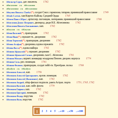
, дат. писатель
1782
Абильгор Серен
Абисаломов см. Абесаломов
Абисаломова см. Абесаломова
(*)
, солдат Смол. гарнизона, татарин, принявший православие
1749
Абкузин Никита (Танба)
, хан Киргиз-Кайсац. Средней Орды
1765
Аблай-Салтан
, артиллер. погонщик, лютеранин, принявший православие
1768
Аблеев Павел (Юрас)
, двоюрод. дядя Н.Е. Аблесимова
1782
Аблесимов Денис Петрович
, кап.
1782
Аблесимов Никита Емельянович
Аблеухов см. Облеухов
(*)
, прапорщик
1782
Аблов Василий
(*)
, сержант гв., дворянин
1782
Аблов Иван
(*)
, прапорщик, дворянин
1782
Аблов Терентий
(*)
, дворянка, вдова сержанта
1782
Аблова Агафья
(*)
, вдова майора
1782
Аблова Васса
(*)
, сержант, дворянин
1782
Аблязов Афанасий
, дворянин, сын С. Аблязова
1781
Аблязов Афанасий Силыч
, корнет, командир эскадрона Пензен. дворян. корпуса
1774
Аблязов Михаил
, ряз. помещик
1781
Аблязов Сила
, прапорщик, солдат лейб-гв. Преображ. полка
1768
Аблязов Филипп
Аболдуев см. Оболдуев
, кап.
1758
Аболешев Алексей
, орлов. помещик
1782
Аболешев Алексей Григорьевич
, кап.
1782
Аболешев Алексей [Яковлевич]
, обер-фискал подполк. ранга Астрах. порта
1751, 1765, 1782
Аболешев Андрей
, кап.-лейт. флота
1779
Аболешев Василий
, кап.
1782
Аболешев Гавриил
, помещик
1782
Аболешев Григорий
, поручик
1782
Аболешев Федор
, поручик
1782
Аболешев Яков
1
2
3
4
5
..+10
..+50
..+100