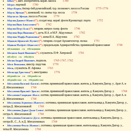
(*)
, англ. изобретатель кораб. насоса
1760
Аббот
, портной
1780
Абграт
, беглер-бей румелийский, тур. полномоч. посол в России
1775-1776
Абдул Керим
(*)
, конюший, чл. свиты тур. посла
1758
Абдула Эфенди
, посол в России
1779
Абдуласах-Эфенди
(*)
, солдат мор. кораб. флота Кронштадт. порта
1752
Абдулов Даниил (Мамет)
(*)
1782
Абдулов Иван Алексеевич
(*)
, татарин, матрос галер. флота
1746
Абдулов Петр (Асак)
(*)
, дочь И.А. и М.Р. Абдуловых
1782
Абдулова Вера Ивановна
(*)
, жена И.А. Абдулова
1782
Абдулова Марфа Родионовна
(*)
, татарин, солдат Архангелогор. полка
1751
Абдыков Афанасий (Кулмет)
(*)
, прядильщик Адмиралтейства, принявший православие
1748
Абдяков Матфей (Абдяселет)
Абезьянинов см. Обезьянинов
(*)
, служитель П.Ф. Хитровой
1781
Абелдеев Авдей Иванович
Абелдуев см. Оболдуев
, подполк.
1765-1767, 1782
Абелов Андрей Иванович
, иностр. поручик
1770
Абелс Вениамин
, служитель И. Афлика
1763
Абель
(*)
, иностранка
1776
Абельгард Христина
Абернибесов см. Обернибесов
Абернибесова см. Обернибесова
, осетин, принявший православие, житель д. Камумта Дигор. у., брат А. и
Абесаломов Василий (Басиле)
Д. Абесаломовых
1768
, осетин, принявший православие, житель д. Камумта Дигор. у.
1768
Абесаломов Ираклий (Эрекле)
, осетин, принявший православие, житель д. Камумта Дигор. у., брат А. и
Абесаломов Спиридон (Жага)
Д. Абесаломовых
1768
, осетинка, принявшая православие, жительница д. Камумта Дигор. у.,
Абесаломова Агрипина (Жантуте)
сестра Д. Абесаломовой
1768
, осетинка, принявшая православие, жительница д. Камумта Дигор. у.,
Абесаломова Дарья (Джан Семен)
сестра А. Абесаломовой
1768
, осетинка, принявшая православие, жительница д. Камумта Дигор. у.,
Абесаломова Елизавета (Дуга)
сестра В., С., А. и Д. Абесаломовых
1768
, осетинка, принявшая православие, жительница д. Камумта Дигор. у.,
Абесаломова Фекла (Жамкис)
тетка И. Абесаломова
1768