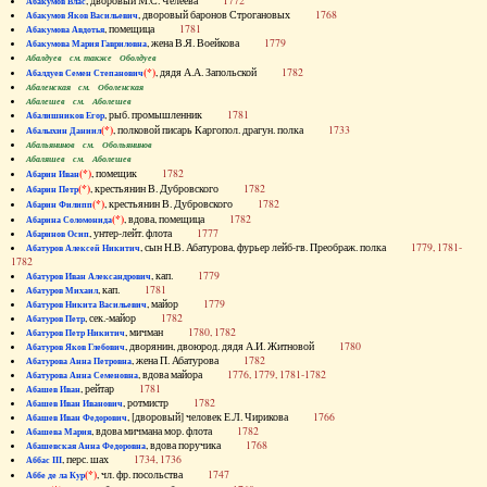
, дворовый М.С. Челеева
1772
Абакумов Влас
, дворовый баронов Строгановых
1768
Абакумов Яков Васильевич
, помещица
1781
Абакумова Авдотья
, жена В.Я. Воейкова
1779
Абакумова Мария Гавриловна
Абалдуев см. также Оболдуев
(*)
, дядя А.А. Запольской
1782
Абалдуев Семен Степанович
Абаленская см. Оболенская
Абалешев см. Аболешев
, рыб. промышленник
1781
Абалишников Егор
(*)
, полковой писарь Каргопол. драгун. полка
1733
Абалыхин Даниил
Абальянинов см. Обольянинов
Абаляшев см. Аболешев
(*)
, помещик
1782
Абарин Иван
(*)
, крестьянин В. Дубровского
1782
Абарин Петр
(*)
, крестьянин В. Дубровского
1782
Абарин Филипп
(*)
, вдова, помещица
1782
Абарина Соломонида
, унтер-лейт. флота
1777
Абаринов Осип
, сын Н.В. Абатурова, фурьер лейб-гв. Преображ. полка
1779, 1781-
Абатуров Алексей Никитич
1782
, кап.
1779
Абатуров Иван Александрович
, кап.
1781
Абатуров Михаил
, майор
1779
Абатуров Никита Васильевич
, сек.-майор
1782
Абатуров Петр
, мичман
1780, 1782
Абатуров Петр Никитич
, дворянин, двоюрод. дядя А.И. Житновой
1780
Абатуров Яков Глебович
, жена П. Абатурова
1782
Абатурова Анна Петровна
, вдова майора
1776, 1779, 1781-1782
Абатурова Анна Семеновна
, рейтар
1781
Абашев Иван
, ротмистр
1782
Абашев Иван Иванович
, [дворовый] человек Е.Л. Чирикова
1766
Абашев Иван Федорович
, вдова мичмана мор. флота
1782
Абашева Мария
, вдова поручика
1768
Абашевская Анна Федоровна
, перс. шах
1734, 1736
Аббас III
(*)
, чл. фр. посольства
1747
Аббе де ла Кур