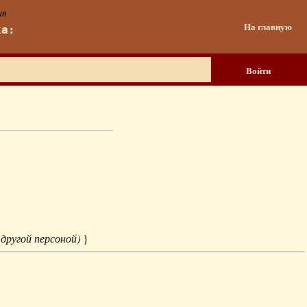
ия
На главную
ка:
Войти
 другой персоной)
}