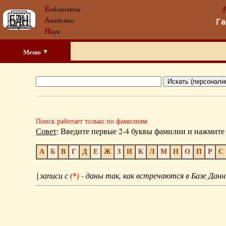
Б
иблиотека
А
кадемии
Г
Н
аук
Меню
Поиск работает только по фамилиям
Совет
: Введите первые 2-4 буквы фамилии и нажмите 
А
Б
В
Г
Д
Е
Ж
З
И
К
Л
М
Н
О
П
Р
С
{
записи с
(*)
- даны так, как встречаются в Базе Данн