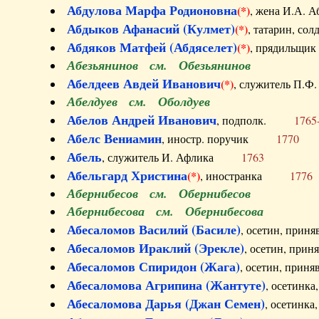
Абдулова Марфа Родионовна
(*)
, жена И.А
Абдыков Афанасий (Кулмет)
(*)
, татарин, с
Абдяков Матфей (Абдяселет)
(*)
, прядильщи
Абезьянинов см. Обезьянинов
Абелдеев Авдей Иванович
(*)
, служитель П
Абелдуев см. Оболдуев
Абелов Андрей Иванович
, подполк.
1765
Абелс Вениамин
, иностр. поручик
1770
Абель
, служитель И. Афлика
1763
Абельгард Христина
(*)
, иностранка
1776
Абернибесов см. Обернибесов
Абернибесова см. Обернибесова
Абесаломов Василий (Басиле)
, осетин, прин
Абесаломов Ираклий (Эрекле)
, осетин, при
Абесаломов Спиридон (Жага)
, осетин, прин
Абесаломова Агрипина (Жантуте)
, осетинк
Абесаломова Дарья (Джан Семен)
, осетинк