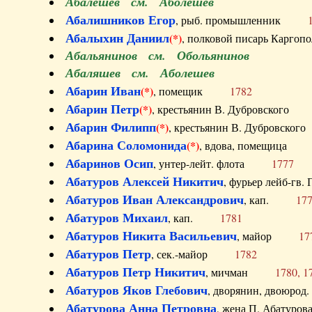
Абалешев см. Аболешев
Абалишников Егор
, рыб. промышленник
Абалыхин Даниил
(*)
, полковой писарь Карг
Абальянинов см. Обольянинов
Абаляшев см. Аболешев
Абарин Иван
(*)
, помещик
1782
Абарин Петр
(*)
, крестьянин В. Дубровског
Абарин Филипп
(*)
, крестьянин В. Дубровс
Абарина Соломонида
(*)
, вдова, помещиц
Абаринов Осип
, унтер-лейт. флота
1777
Абатуров Алексей Никитич
, фурьер лейб-г
Абатуров Иван Александрович
, кап.
17
Абатуров Михаил
, кап.
1781
Абатуров Никита Васильевич
, майор
17
Абатуров Петр
, сек.-майор
1782
Абатуров Петр Никитич
, мичман
1780, 1
Абатуров Яков Глебович
, дворянин, двоюр
Абатурова Анна Петровна
, жена П. Абат