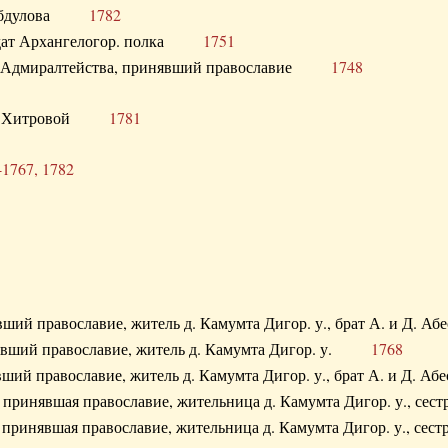
. Абдулова
1782
олдат Архангелогор. полка
1751
к Адмиралтейства, принявший православие
1748
.Ф. Хитровой
1781
-1767, 1782
явший православие, житель д. Камумта Дигор. у., брат А. и 
нявший православие, житель д. Камумта Дигор. у.
1768
явший православие, житель д. Камумта Дигор. у., брат А. и 
а, принявшая православие, жительница д. Камумта Дигор. у.,
а, принявшая православие, жительница д. Камумта Дигор. у.,