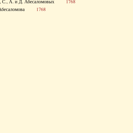
а В., С., А. и Д. Абесаломовых
1768
а И. Абесаломова
1768