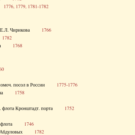
ра
1776, 1779, 1781-1782
век Е.Л. Чирикова
1766
а
1782
учика
1768
60
полномоч. посол в России
1775-1776
 посла
1758
раб. флота Кронштадт. порта
1752
лер. флота
1746
М.Р. Абдуловых
1782