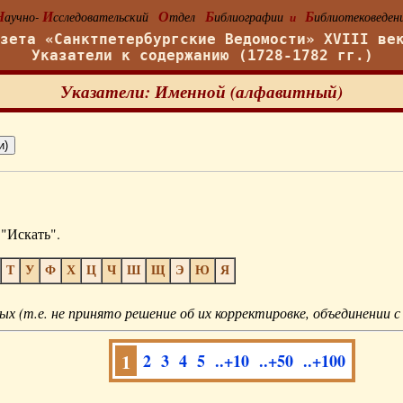
Н
И
О
Б
Б
аучно-
сследовательский
тдел
иблиографии
иблиотековеден
и
азета «Санктпетербургские Ведомости» XVIII ве
Указатели к содержанию (1728-1782 гг.)
Указатели: Именной (алфавитный)
"Искать".
Т
У
Ф
Х
Ц
Ч
Ш
Щ
Э
Ю
Я
ых (т.е. не принято решение об их корректировке, объединении с
1
2
3
4
5
..+10
..+50
..+100