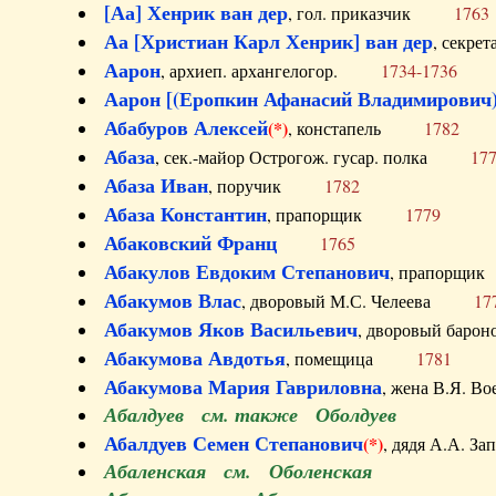
[Аа] Хенрик ван дер
, гол. приказчик
1763
Аа [Христиан Карл Хенрик] ван дер
, секре
Аарон
, архиеп. архангелогор.
1734-1736
Аарон [(Еропкин Афанасий Владимирович)
Абабуров Алексей
(*)
, констапель
1782
Абаза
, сек.-майор Острогож. гусар. полка
17
Абаза Иван
, поручик
1782
Абаза Константин
, прапорщик
1779
Абаковский Франц
1765
Абакулов Евдоким Степанович
, прапор
Абакумов Влас
, дворовый М.С. Челеева
17
Абакумов Яков Васильевич
, дворовый ба
Абакумова Авдотья
, помещица
1781
Абакумова Мария Гавриловна
, жена В.Я.
Абалдуев см. также Оболдуев
Абалдуев Семен Степанович
(*)
, дядя А.А.
Абаленская см. Оболенская