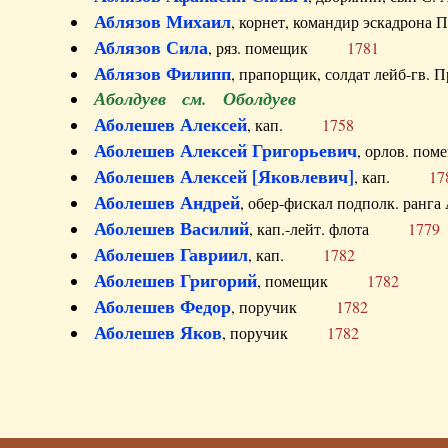
Аблязов Михаил
, корнет, командир эскадрон
Аблязов Сила
, ряз. помещик
1781
Аблязов Филипп
, прапорщик, солдат лейб-г
Аболдуев см. Оболдуев
Аболешев Алексей
, кап.
1758
Аболешев Алексей Григорьевич
, орлов. 
Аболешев Алексей [Яковлевич]
, кап.
17
Аболешев Андрей
, обер-фискал подполк. ра
Аболешев Василий
, кап.-лейт. флота
1779
Аболешев Гавриил
, кап.
1782
Аболешев Григорий
, помещик
1782
Аболешев Федор
, поручик
1782
Аболешев Яков
, поручик
1782