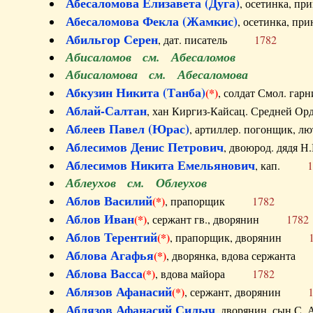
Абесаломова Елизавета (Дуга)
, осетинка, п
Абесаломова Фекла (Жамкис)
, осетинка, пр
Абильгор Серен
, дат. писатель
1782
Абисаломов см. Абесаломов
Абисаломова см. Абесаломова
Абкузин Никита (Танба)
(*)
, солдат Смол. г
Аблай-Салтан
, хан Киргиз-Кайсац. Средне
Аблеев Павел (Юрас)
, артиллер. погонщик,
Аблесимов Денис Петрович
, двоюрод. дяд
Аблесимов Никита Емельянович
, кап.
1
Аблеухов см. Облеухов
Аблов Василий
(*)
, прапорщик
1782
Аблов Иван
(*)
, сержант гв., дворянин
1782
Аблов Терентий
(*)
, прапорщик, дворянин
Аблова Агафья
(*)
, дворянка, вдова сержан
Аблова Васса
(*)
, вдова майора
1782
Аблязов Афанасий
(*)
, сержант, дворянин
Аблязов Афанасий Силыч
, дворянин, сын 