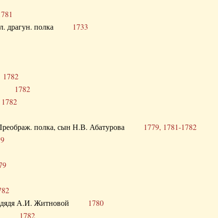
1781
опол. драгун. полка
1733
о
1782
кого
1782
а
1782
в. Преображ. полка, сын Н.В. Абатурова
1779, 1781-1782
79
79
782
од. дядя А.И. Житновой
1780
урова
1782