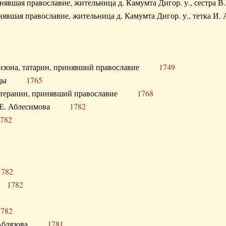
ринявшая православие, жительница д. Камумта Дигор. у., сестр
инявшая православие, жительница д. Камумта Дигор. у., тетк
арнизона, татарин, принявший православие
1749
й Орды
1765
 лютеранин, принявший православие
1768
я Н.Е. Аблесимова
1782
782
1782
та
1782
1782
С. Аблязова
1781