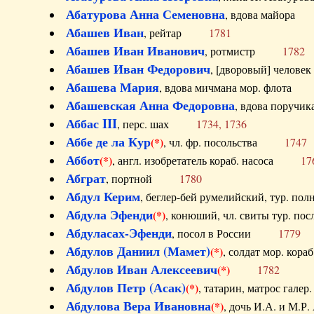
Абатурова Анна Семеновна
, вдова майо
Абашев Иван
, рейтар
1781
Абашев Иван Иванович
, ротмистр
1782
Абашев Иван Федорович
, [дворовый] чело
Абашева Мария
, вдова мичмана мор. флот
Абашевская Анна Федоровна
, вдова пор
Аббас III
, перс. шах
1734, 1736
Аббе де ла Кур
(*)
, чл. фр. посольства
1747
Аббот
(*)
, англ. изобретатель кораб. насоса
17
Абграт
, портной
1780
Абдул Керим
, беглер-бей румелийский, тур. 
Абдула Эфенди
(*)
, конюший, чл. свиты тур.
Абдуласах-Эфенди
, посол в России
1779
Абдулов Даниил (Мамет)
(*)
, солдат мор. ко
Абдулов Иван Алексеевич
(*)
1782
Абдулов Петр (Асак)
(*)
, татарин, матрос га
Абдулова Вера Ивановна
(*)
, дочь И.А. и 