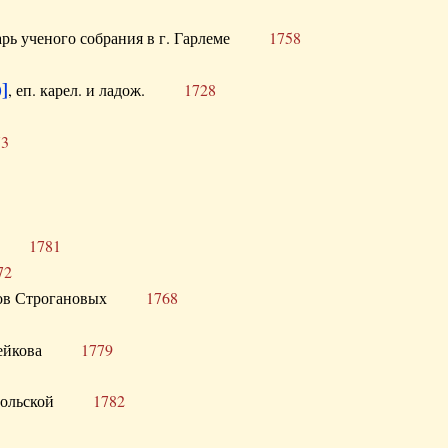
тарь ученого собрания в г. Гарлеме
1758
]
, еп. карел. и ладож.
1728
73
щик
1781
72
ронов Строгановых
1768
 Воейкова
1779
 Запольской
1782