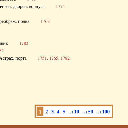
а Пензен. дворян. корпуса
1774
в. Преображ. полка
1768
помещик
1782
82
нга Астрах. порта
1751, 1765, 1782
1
2
3
4
5
..+10
..+50
..+100