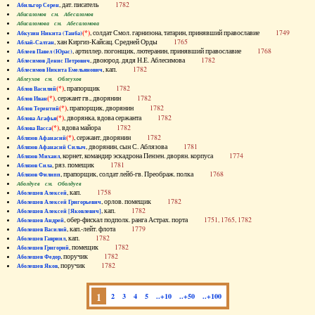
, дат. писатель
1782
Абильгор Серен
Абисаломов см. Абесаломов
Абисаломова см. Абесаломова
(*)
, солдат Смол. гарнизона, татарин, принявший православие
1749
Абкузин Никита (Танба)
, хан Киргиз-Кайсац. Средней Орды
1765
Аблай-Салтан
, артиллер. погонщик, лютеранин, принявший православие
1768
Аблеев Павел (Юрас)
, двоюрод. дядя Н.Е. Аблесимова
1782
Аблесимов Денис Петрович
, кап.
1782
Аблесимов Никита Емельянович
Аблеухов см. Облеухов
(*)
, прапорщик
1782
Аблов Василий
(*)
, сержант гв., дворянин
1782
Аблов Иван
(*)
, прапорщик, дворянин
1782
Аблов Терентий
(*)
, дворянка, вдова сержанта
1782
Аблова Агафья
(*)
, вдова майора
1782
Аблова Васса
(*)
, сержант, дворянин
1782
Аблязов Афанасий
, дворянин, сын С. Аблязова
1781
Аблязов Афанасий Силыч
, корнет, командир эскадрона Пензен. дворян. корпуса
1774
Аблязов Михаил
, ряз. помещик
1781
Аблязов Сила
, прапорщик, солдат лейб-гв. Преображ. полка
1768
Аблязов Филипп
Аболдуев см. Оболдуев
, кап.
1758
Аболешев Алексей
, орлов. помещик
1782
Аболешев Алексей Григорьевич
, кап.
1782
Аболешев Алексей [Яковлевич]
, обер-фискал подполк. ранга Астрах. порта
1751, 1765, 1782
Аболешев Андрей
, кап.-лейт. флота
1779
Аболешев Василий
, кап.
1782
Аболешев Гавриил
, помещик
1782
Аболешев Григорий
, поручик
1782
Аболешев Федор
, поручик
1782
Аболешев Яков
1
2
3
4
5
..+10
..+50
..+100