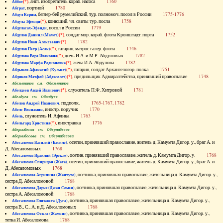
(*)
, англ. изобретатель кораб. насоса
1760
Аббот
, портной
1780
Абграт
, беглер-бей румелийский, тур. полномоч. посол в России
1775-1776
Абдул Керим
(*)
, конюший, чл. свиты тур. посла
1758
Абдула Эфенди
, посол в России
1779
Абдуласах-Эфенди
(*)
, солдат мор. кораб. флота Кронштадт. порта
1752
Абдулов Даниил (Мамет)
(*)
1782
Абдулов Иван Алексеевич
(*)
, татарин, матрос галер. флота
1746
Абдулов Петр (Асак)
(*)
, дочь И.А. и М.Р. Абдуловых
1782
Абдулова Вера Ивановна
(*)
, жена И.А. Абдулова
1782
Абдулова Марфа Родионовна
(*)
, татарин, солдат Архангелогор. полка
1751
Абдыков Афанасий (Кулмет)
(*)
, прядильщик Адмиралтейства, принявший православие
1748
Абдяков Матфей (Абдяселет)
Абезьянинов см. Обезьянинов
(*)
, служитель П.Ф. Хитровой
1781
Абелдеев Авдей Иванович
Абелдуев см. Оболдуев
, подполк.
1765-1767, 1782
Абелов Андрей Иванович
, иностр. поручик
1770
Абелс Вениамин
, служитель И. Афлика
1763
Абель
(*)
, иностранка
1776
Абельгард Христина
Абернибесов см. Обернибесов
Абернибесова см. Обернибесова
, осетин, принявший православие, житель д. Камумта Дигор. у., брат А. и
Абесаломов Василий (Басиле)
Д. Абесаломовых
1768
, осетин, принявший православие, житель д. Камумта Дигор. у.
1768
Абесаломов Ираклий (Эрекле)
, осетин, принявший православие, житель д. Камумта Дигор. у., брат А. и
Абесаломов Спиридон (Жага)
Д. Абесаломовых
1768
, осетинка, принявшая православие, жительница д. Камумта Дигор. у.,
Абесаломова Агрипина (Жантуте)
сестра Д. Абесаломовой
1768
, осетинка, принявшая православие, жительница д. Камумта Дигор. у.,
Абесаломова Дарья (Джан Семен)
сестра А. Абесаломовой
1768
, осетинка, принявшая православие, жительница д. Камумта Дигор. у.,
Абесаломова Елизавета (Дуга)
сестра В., С., А. и Д. Абесаломовых
1768
, осетинка, принявшая православие, жительница д. Камумта Дигор. у.,
Абесаломова Фекла (Жамкис)
тетка И. Абесаломова
1768