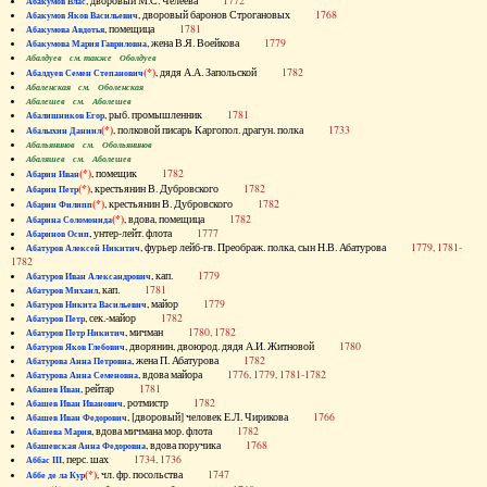
, дворовый М.С. Челеева
1772
Абакумов Влас
, дворовый баронов Строгановых
1768
Абакумов Яков Васильевич
, помещица
1781
Абакумова Авдотья
, жена В.Я. Воейкова
1779
Абакумова Мария Гавриловна
Абалдуев см. также Оболдуев
(*)
, дядя А.А. Запольской
1782
Абалдуев Семен Степанович
Абаленская см. Оболенская
Абалешев см. Аболешев
, рыб. промышленник
1781
Абалишников Егор
(*)
, полковой писарь Каргопол. драгун. полка
1733
Абалыхин Даниил
Абальянинов см. Обольянинов
Абаляшев см. Аболешев
(*)
, помещик
1782
Абарин Иван
(*)
, крестьянин В. Дубровского
1782
Абарин Петр
(*)
, крестьянин В. Дубровского
1782
Абарин Филипп
(*)
, вдова, помещица
1782
Абарина Соломонида
, унтер-лейт. флота
1777
Абаринов Осип
, фурьер лейб-гв. Преображ. полка, сын Н.В. Абатурова
1779, 1781-
Абатуров Алексей Никитич
1782
, кап.
1779
Абатуров Иван Александрович
, кап.
1781
Абатуров Михаил
, майор
1779
Абатуров Никита Васильевич
, сек.-майор
1782
Абатуров Петр
, мичман
1780, 1782
Абатуров Петр Никитич
, дворянин, двоюрод. дядя А.И. Житновой
1780
Абатуров Яков Глебович
, жена П. Абатурова
1782
Абатурова Анна Петровна
, вдова майора
1776, 1779, 1781-1782
Абатурова Анна Семеновна
, рейтар
1781
Абашев Иван
, ротмистр
1782
Абашев Иван Иванович
, [дворовый] человек Е.Л. Чирикова
1766
Абашев Иван Федорович
, вдова мичмана мор. флота
1782
Абашева Мария
, вдова поручика
1768
Абашевская Анна Федоровна
, перс. шах
1734, 1736
Аббас III
(*)
, чл. фр. посольства
1747
Аббе де ла Кур