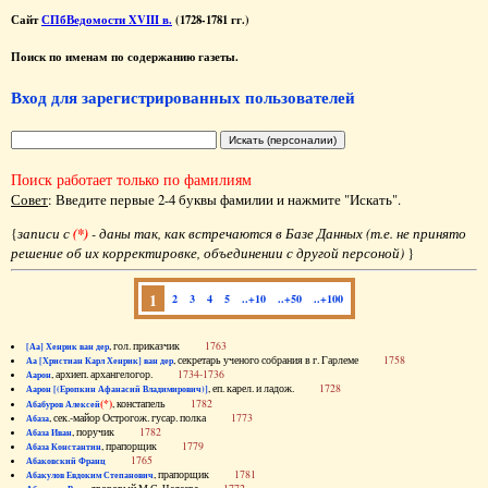
Сайт
СПбВедомости XVIII в.
(1728-1781 гг.)
Поиск по именам по содержанию газеты.
Вход для зарегистрированных пользователей
Поиск работает только по фамилиям
Совет
: Введите первые 2-4 буквы фамилии и нажмите "Искать".
{
записи с
(*)
- даны так, как встречаются в Базе Данных (т.е. не принято
решение об их корректировке, объединении с другой персоной)
}
1
2
3
4
5
..+10
..+50
..+100
, гол. приказчик
1763
[Аа] Хенрик ван дер
, секретарь ученого собрания в г. Гарлеме
1758
Аа [Христиан Карл Хенрик] ван дер
, архиеп. архангелогор.
1734-1736
Аарон
, еп. карел. и ладож.
1728
Аарон [(Еропкин Афанасий Владимирович)]
(*)
, констапель
1782
Абабуров Алексей
, сек.-майор Острогож. гусар. полка
1773
Абаза
, поручик
1782
Абаза Иван
, прапорщик
1779
Абаза Константин
1765
Абаковский Франц
, прапорщик
1781
Абакулов Евдоким Степанович