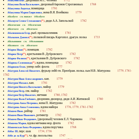
, дворовый М.С. Челеева
1772
Абакумов Влас
, дворовый баронов Строгановых
1768
Абакумов Яков Васильевич
, помещица
1781
Абакумова Авдотья
, жена В.Я. Воейкова
1779
Абакумова Мария Гавриловна
Абалдуев см. также Оболдуев
(*)
, дядя А.А. Запольской
1782
Абалдуев Семен Степанович
Абаленская см. Оболенская
Абалешев см. Аболешев
, рыб. промышленник
1781
Абалишников Егор
(*)
, полковой писарь Каргопол. драгун. полка
1733
Абалыхин Даниил
Абальянинов см. Обольянинов
Абаляшев см. Аболешев
(*)
, помещик
1782
Абарин Иван
(*)
, крестьянин В. Дубровского
1782
Абарин Петр
(*)
, крестьянин В. Дубровского
1782
Абарин Филипп
(*)
, вдова, помещица
1782
Абарина Соломонида
, унтер-лейт. флота
1777
Абаринов Осип
, фурьер лейб-гв. Преображ. полка, сын Н.В. Абатурова
1779, 1781-
Абатуров Алексей Никитич
1782
, кап.
1779
Абатуров Иван Александрович
, кап.
1781
Абатуров Михаил
, майор
1779
Абатуров Никита Васильевич
, сек.-майор
1782
Абатуров Петр
, мичман
1780, 1782
Абатуров Петр Никитич
, дворянин, двоюрод. дядя А.И. Житновой
1780
Абатуров Яков Глебович
, жена П. Абатурова
1782
Абатурова Анна Петровна
, вдова майора
1776, 1779, 1781-1782
Абатурова Анна Семеновна
, рейтар
1781
Абашев Иван
, ротмистр
1782
Абашев Иван Иванович
, [дворовый] человек Е.Л. Чирикова
1766
Абашев Иван Федорович
, вдова мичмана мор. флота
1782
Абашева Мария
, вдова поручика
1768
Абашевская Анна Федоровна
, перс. шах
1734, 1736
Аббас III
(*)
, чл. фр. посольства
1747
Аббе де ла Кур