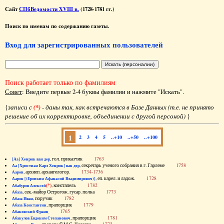
Сайт
СПбВедомости XVIII в.
(1728-1781 гг.)
Поиск по именам по содержанию газеты.
Вход для зарегистрированных пользователей
Поиск работает только по фамилиям
Совет
: Введите первые 2-4 буквы фамилии и нажмите "Искать".
{
записи с
(*)
- даны так, как встречаются в Базе Данных (т.е. не принято
решение об их корректировке, объединении с другой персоной)
}
1
2
3
4
5
..+10
..+50
..+100
, гол. приказчик
1763
[Аа] Хенрик ван дер
, секретарь ученого собрания в г. Гарлеме
1758
Аа [Христиан Карл Хенрик] ван дер
, архиеп. архангелогор.
1734-1736
Аарон
, еп. карел. и ладож.
1728
Аарон [(Еропкин Афанасий Владимирович)]
(*)
, констапель
1782
Абабуров Алексей
, сек.-майор Острогож. гусар. полка
1773
Абаза
, поручик
1782
Абаза Иван
, прапорщик
1779
Абаза Константин
1765
Абаковский Франц
, прапорщик
1781
Абакулов Евдоким Степанович