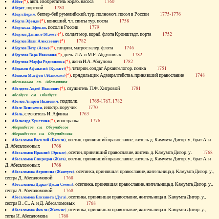
(*)
, англ. изобретатель кораб. насоса
1760
Аббот
, портной
1780
Абграт
, беглер-бей румелийский, тур. полномоч. посол в России
1775-1776
Абдул Керим
(*)
, конюший, чл. свиты тур. посла
1758
Абдула Эфенди
, посол в России
1779
Абдуласах-Эфенди
(*)
, солдат мор. кораб. флота Кронштадт. порта
1752
Абдулов Даниил (Мамет)
(*)
1782
Абдулов Иван Алексеевич
(*)
, татарин, матрос галер. флота
1746
Абдулов Петр (Асак)
(*)
, дочь И.А. и М.Р. Абдуловых
1782
Абдулова Вера Ивановна
(*)
, жена И.А. Абдулова
1782
Абдулова Марфа Родионовна
(*)
, татарин, солдат Архангелогор. полка
1751
Абдыков Афанасий (Кулмет)
(*)
, прядильщик Адмиралтейства, принявший православие
1748
Абдяков Матфей (Абдяселет)
Абезьянинов см. Обезьянинов
(*)
, служитель П.Ф. Хитровой
1781
Абелдеев Авдей Иванович
Абелдуев см. Оболдуев
, подполк.
1765-1767, 1782
Абелов Андрей Иванович
, иностр. поручик
1770
Абелс Вениамин
, служитель И. Афлика
1763
Абель
(*)
, иностранка
1776
Абельгард Христина
Абернибесов см. Обернибесов
Абернибесова см. Обернибесова
, осетин, принявший православие, житель д. Камумта Дигор. у., брат А. и
Абесаломов Василий (Басиле)
Д. Абесаломовых
1768
, осетин, принявший православие, житель д. Камумта Дигор. у.
1768
Абесаломов Ираклий (Эрекле)
, осетин, принявший православие, житель д. Камумта Дигор. у., брат А. и
Абесаломов Спиридон (Жага)
Д. Абесаломовых
1768
, осетинка, принявшая православие, жительница д. Камумта Дигор. у.,
Абесаломова Агрипина (Жантуте)
сестра Д. Абесаломовой
1768
, осетинка, принявшая православие, жительница д. Камумта Дигор. у.,
Абесаломова Дарья (Джан Семен)
сестра А. Абесаломовой
1768
, осетинка, принявшая православие, жительница д. Камумта Дигор. у.,
Абесаломова Елизавета (Дуга)
сестра В., С., А. и Д. Абесаломовых
1768
, осетинка, принявшая православие, жительница д. Камумта Дигор. у.,
Абесаломова Фекла (Жамкис)
тетка И. Абесаломова
1768