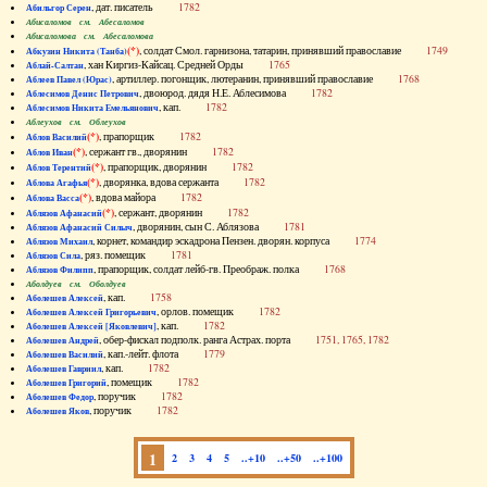
, дат. писатель
1782
Абильгор Серен
Абисаломов см. Абесаломов
Абисаломова см. Абесаломова
(*)
, солдат Смол. гарнизона, татарин, принявший православие
1749
Абкузин Никита (Танба)
, хан Киргиз-Кайсац. Средней Орды
1765
Аблай-Салтан
, артиллер. погонщик, лютеранин, принявший православие
1768
Аблеев Павел (Юрас)
, двоюрод. дядя Н.Е. Аблесимова
1782
Аблесимов Денис Петрович
, кап.
1782
Аблесимов Никита Емельянович
Аблеухов см. Облеухов
(*)
, прапорщик
1782
Аблов Василий
(*)
, сержант гв., дворянин
1782
Аблов Иван
(*)
, прапорщик, дворянин
1782
Аблов Терентий
(*)
, дворянка, вдова сержанта
1782
Аблова Агафья
(*)
, вдова майора
1782
Аблова Васса
(*)
, сержант, дворянин
1782
Аблязов Афанасий
, дворянин, сын С. Аблязова
1781
Аблязов Афанасий Силыч
, корнет, командир эскадрона Пензен. дворян. корпуса
1774
Аблязов Михаил
, ряз. помещик
1781
Аблязов Сила
, прапорщик, солдат лейб-гв. Преображ. полка
1768
Аблязов Филипп
Аболдуев см. Оболдуев
, кап.
1758
Аболешев Алексей
, орлов. помещик
1782
Аболешев Алексей Григорьевич
, кап.
1782
Аболешев Алексей [Яковлевич]
, обер-фискал подполк. ранга Астрах. порта
1751, 1765, 1782
Аболешев Андрей
, кап.-лейт. флота
1779
Аболешев Василий
, кап.
1782
Аболешев Гавриил
, помещик
1782
Аболешев Григорий
, поручик
1782
Аболешев Федор
, поручик
1782
Аболешев Яков
1
2
3
4
5
..+10
..+50
..+100