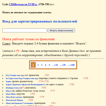
Сайт
СПбВедомости XVIII в.
(1728-1781 гг.)
Поиск по именам по содержанию газеты.
Вход для зарегистрированных пользователей
Поиск работает только по фамилиям
Совет
: Введите первые 2-4 буквы фамилии и нажмите "Искать".
{
записи с
(*)
- даны так, как встречаются в Базе Данных (т.е. не принято
решение об их корректировке, объединении с другой персоной)
}
1
2
3
4
5
..+10
..+50
..+100
, гол. приказчик
1763
[Аа] Хенрик ван дер
, секретарь ученого собрания в г. Гарлеме
1758
Аа [Христиан Карл Хенрик] ван дер
, архиеп. архангелогор.
1734-1736
Аарон
, еп. карел. и ладож.
1728
Аарон [(Еропкин Афанасий Владимирович)]
(*)
, констапель
1782
Абабуров Алексей
, сек.-майор Острогож. гусар. полка
1773
Абаза
, поручик
1782
Абаза Иван
, прапорщик
1779
Абаза Константин
1765
Абаковский Франц
, прапорщик
1781
Абакулов Евдоким Степанович