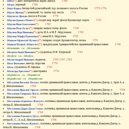
(*)
, англ. изобретатель кораб. насоса
1760
Аббот
, портной
1780
Абграт
, беглер-бей румелийский, тур. полномоч. посол в России
1775-1776
Абдул Керим
(*)
, конюший, чл. свиты тур. посла
1758
Абдула Эфенди
, посол в России
1779
Абдуласах-Эфенди
(*)
, солдат мор. кораб. флота Кронштадт. порта
1752
Абдулов Даниил (Мамет)
(*)
1782
Абдулов Иван Алексеевич
(*)
, татарин, матрос галер. флота
1746
Абдулов Петр (Асак)
(*)
, дочь И.А. и М.Р. Абдуловых
1782
Абдулова Вера Ивановна
(*)
, жена И.А. Абдулова
1782
Абдулова Марфа Родионовна
(*)
, татарин, солдат Архангелогор. полка
1751
Абдыков Афанасий (Кулмет)
(*)
, прядильщик Адмиралтейства, принявший православие
1748
Абдяков Матфей (Абдяселет)
Абезьянинов см. Обезьянинов
(*)
, служитель П.Ф. Хитровой
1781
Абелдеев Авдей Иванович
Абелдуев см. Оболдуев
, подполк.
1765-1767, 1782
Абелов Андрей Иванович
, иностр. поручик
1770
Абелс Вениамин
, служитель И. Афлика
1763
Абель
(*)
, иностранка
1776
Абельгард Христина
Абернибесов см. Обернибесов
Абернибесова см. Обернибесова
, осетин, принявший православие, житель д. Камумта Дигор. у., брат А. и
Абесаломов Василий (Басиле)
Д. Абесаломовых
1768
, осетин, принявший православие, житель д. Камумта Дигор. у.
1768
Абесаломов Ираклий (Эрекле)
, осетин, принявший православие, житель д. Камумта Дигор. у., брат А. и
Абесаломов Спиридон (Жага)
Д. Абесаломовых
1768
, осетинка, принявшая православие, жительница д. Камумта Дигор. у.,
Абесаломова Агрипина (Жантуте)
сестра Д. Абесаломовой
1768
, осетинка, принявшая православие, жительница д. Камумта Дигор. у.,
Абесаломова Дарья (Джан Семен)
сестра А. Абесаломовой
1768
, осетинка, принявшая православие, жительница д. Камумта Дигор. у.,
Абесаломова Елизавета (Дуга)
сестра В., С., А. и Д. Абесаломовых
1768
, осетинка, принявшая православие, жительница д. Камумта Дигор. у.,
Абесаломова Фекла (Жамкис)
тетка И. Абесаломова
1768