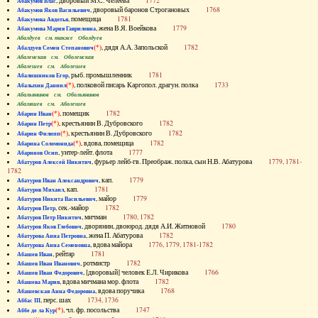
, дворовый М.С. Челеева
1772
Абакумов Влас
, дворовый баронов Строгановых
1768
Абакумов Яков Васильевич
, помещица
1781
Абакумова Авдотья
, жена В.Я. Воейкова
1779
Абакумова Мария Гавриловна
Абалдуев см. также Оболдуев
(*)
, дядя А.А. Запольской
1782
Абалдуев Семен Степанович
Абаленская см. Оболенская
Абалешев см. Аболешев
, рыб. промышленник
1781
Абалишников Егор
(*)
, полковой писарь Каргопол. драгун. полка
1733
Абалыхин Даниил
Абальянинов см. Обольянинов
Абаляшев см. Аболешев
(*)
, помещик
1782
Абарин Иван
(*)
, крестьянин В. Дубровского
1782
Абарин Петр
(*)
, крестьянин В. Дубровского
1782
Абарин Филипп
(*)
, вдова, помещица
1782
Абарина Соломонида
, унтер-лейт. флота
1777
Абаринов Осип
, фурьер лейб-гв. Преображ. полка, сын Н.В. Абатурова
1779, 1781-
Абатуров Алексей Никитич
1782
, кап.
1779
Абатуров Иван Александрович
, кап.
1781
Абатуров Михаил
, майор
1779
Абатуров Никита Васильевич
, сек.-майор
1782
Абатуров Петр
, мичман
1780, 1782
Абатуров Петр Никитич
, дворянин, двоюрод. дядя А.И. Житновой
1780
Абатуров Яков Глебович
, жена П. Абатурова
1782
Абатурова Анна Петровна
, вдова майора
1776, 1779, 1781-1782
Абатурова Анна Семеновна
, рейтар
1781
Абашев Иван
, ротмистр
1782
Абашев Иван Иванович
, [дворовый] человек Е.Л. Чирикова
1766
Абашев Иван Федорович
, вдова мичмана мор. флота
1782
Абашева Мария
, вдова поручика
1768
Абашевская Анна Федоровна
, перс. шах
1734, 1736
Аббас III
(*)
, чл. фр. посольства
1747
Аббе де ла Кур