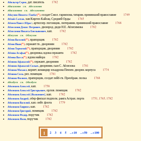
, дат. писатель
1782
Абильгор Серен
Абисаломов см. Абесаломов
Абисаломова см. Абесаломова
(*)
, солдат Смол. гарнизона, татарин, принявший православие
1749
Абкузин Никита (Танба)
, хан Киргиз-Кайсац. Средней Орды
1765
Аблай-Салтан
, артиллер. погонщик, лютеранин, принявший православие
1768
Аблеев Павел (Юрас)
, двоюрод. дядя Н.Е. Аблесимова
1782
Аблесимов Денис Петрович
, кап.
1782
Аблесимов Никита Емельянович
Аблеухов см. Облеухов
(*)
, прапорщик
1782
Аблов Василий
(*)
, сержант гв., дворянин
1782
Аблов Иван
(*)
, прапорщик, дворянин
1782
Аблов Терентий
(*)
, дворянка, вдова сержанта
1782
Аблова Агафья
(*)
, вдова майора
1782
Аблова Васса
(*)
, сержант, дворянин
1782
Аблязов Афанасий
, дворянин, сын С. Аблязова
1781
Аблязов Афанасий Силыч
, корнет, командир эскадрона Пензен. дворян. корпуса
1774
Аблязов Михаил
, ряз. помещик
1781
Аблязов Сила
, прапорщик, солдат лейб-гв. Преображ. полка
1768
Аблязов Филипп
Аболдуев см. Оболдуев
, кап.
1758
Аболешев Алексей
, орлов. помещик
1782
Аболешев Алексей Григорьевич
, кап.
1782
Аболешев Алексей [Яковлевич]
, обер-фискал подполк. ранга Астрах. порта
1751, 1765, 1782
Аболешев Андрей
, кап.-лейт. флота
1779
Аболешев Василий
, кап.
1782
Аболешев Гавриил
, помещик
1782
Аболешев Григорий
, поручик
1782
Аболешев Федор
, поручик
1782
Аболешев Яков
1
2
3
4
5
..+10
..+50
..+100