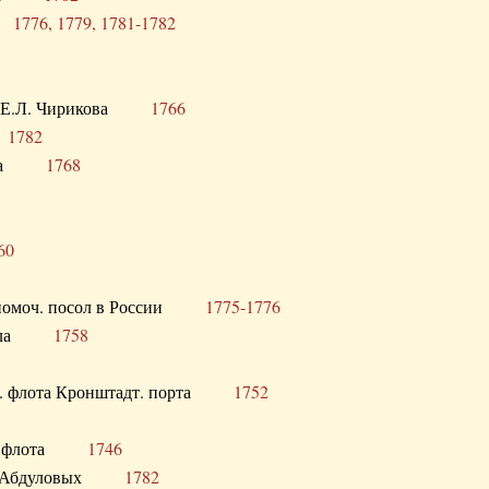
ра
1776, 1779, 1781-1782
век Е.Л. Чирикова
1766
а
1782
учика
1768
60
полномоч. посол в России
1775-1776
 посла
1758
раб. флота Кронштадт. порта
1752
лер. флота
1746
М.Р. Абдуловых
1782