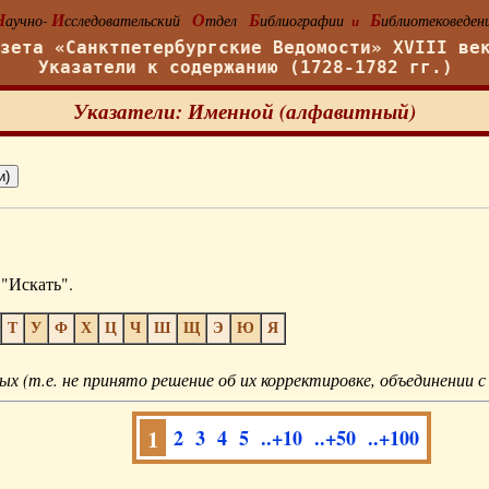
Н
И
О
Б
Б
аучно-
сследовательский
тдел
иблиографии
иблиотековеден
и
азета «Санктпетербургские Ведомости» XVIII ве
Указатели к содержанию (1728-1782 гг.)
Указатели: Именной (алфавитный)
"Искать".
Т
У
Ф
Х
Ц
Ч
Ш
Щ
Э
Ю
Я
ых (т.е. не принято решение об их корректировке, объединении с
1
2
3
4
5
..+10
..+50
..+100