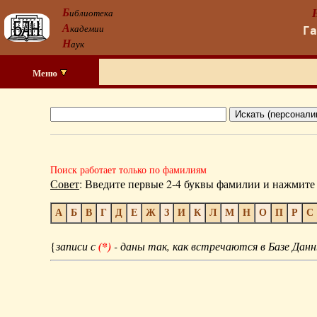
Б
иблиотека
А
кадемии
Г
Н
аук
Меню
Поиск работает только по фамилиям
Совет
: Введите первые 2-4 буквы фамилии и нажмите 
А
Б
В
Г
Д
Е
Ж
З
И
К
Л
М
Н
О
П
Р
С
{
записи с
(*)
- даны так, как встречаются в Базе Данн