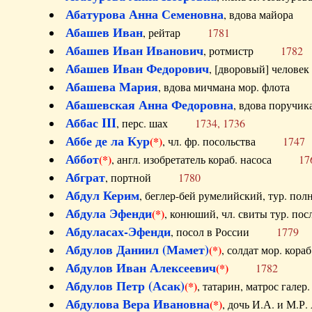
Абатурова Анна Семеновна
, вдова майо
Абашев Иван
, рейтар
1781
Абашев Иван Иванович
, ротмистр
1782
Абашев Иван Федорович
, [дворовый] чело
Абашева Мария
, вдова мичмана мор. флот
Абашевская Анна Федоровна
, вдова пор
Аббас III
, перс. шах
1734, 1736
Аббе де ла Кур
(*)
, чл. фр. посольства
1747
Аббот
(*)
, англ. изобретатель кораб. насоса
17
Абграт
, портной
1780
Абдул Керим
, беглер-бей румелийский, тур. 
Абдула Эфенди
(*)
, конюший, чл. свиты тур.
Абдуласах-Эфенди
, посол в России
1779
Абдулов Даниил (Мамет)
(*)
, солдат мор. ко
Абдулов Иван Алексеевич
(*)
1782
Абдулов Петр (Асак)
(*)
, татарин, матрос га
Абдулова Вера Ивановна
(*)
, дочь И.А. и 