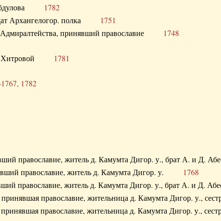
. Абдулова
1782
олдат Архангелогор. полка
1751
к Адмиралтейства, принявший православие
1748
.Ф. Хитровой
1781
-1767, 1782
явший православие, житель д. Камумта Дигор. у., брат А. и 
нявший православие, житель д. Камумта Дигор. у.
1768
явший православие, житель д. Камумта Дигор. у., брат А. и 
а, принявшая православие, жительница д. Камумта Дигор. у.,
а, принявшая православие, жительница д. Камумта Дигор. у.,