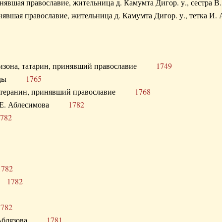
ринявшая православие, жительница д. Камумта Дигор. у., сестр
инявшая православие, жительница д. Камумта Дигор. у., тетк
арнизона, татарин, принявший православие
1749
й Орды
1765
 лютеранин, принявший православие
1768
я Н.Е. Аблесимова
1782
782
1782
та
1782
1782
С. Аблязова
1781