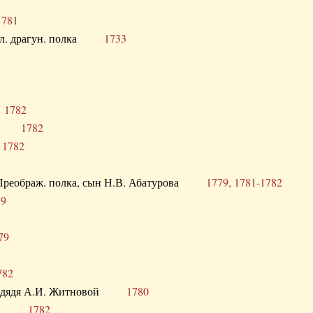
1781
опол. драгун. полка
1733
о
1782
кого
1782
а
1782
в. Преображ. полка, сын Н.В. Абатурова
1779, 1781-1782
79
79
782
од. дядя А.И. Житновой
1780
урова
1782