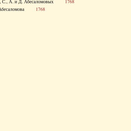
а В., С., А. и Д. Абесаломовых
1768
а И. Абесаломова
1768