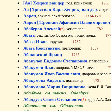
[Аа] Хенрик ван дер
, гол. приказчик
1763
Аа [Христиан Карл Хенрик] ван дер
, секре
Аарон
, архиеп. архангелогор.
1734-1736
Аарон [(Еропкин Афанасий Владимирович)
Абабуров Алексей
(*)
, констапель
1782
Абаза
, сек.-майор Острогож. гусар. полка
17
Абаза Иван
, поручик
1782
Абаза Константин
, прапорщик
1779
Абаковский Франц
1765
Абакулов Евдоким Степанович
, прапор
Абакумов Влас
, дворовый М.С. Челеева
17
Абакумов Яков Васильевич
, дворовый ба
Абакумова Авдотья
, помещица
1781
Абакумова Мария Гавриловна
, жена В.Я.
Абалдуев см. также Оболдуев
Абалдуев Семен Степанович
(*)
, дядя А.А.
Абаленская см. Оболенская