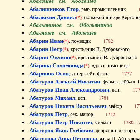
Абалешев см. Аболешев
Абалишников Егор
, рыб. промышленник
Абалыхин Даниил
(*)
, полковой писарь Карг
Абальянинов см. Обольянинов
Абаляшев см. Аболешев
Абарин Иван
(*)
, помещик
1782
Абарин Петр
(*)
, крестьянин В. Дубровског
Абарин Филипп
(*)
, крестьянин В. Дубровс
Абарина Соломонида
(*)
, вдова, помещиц
Абаринов Осип
, унтер-лейт. флота
1777
Абатуров Алексей Никитич
, фурьер лейб-г
Абатуров Иван Александрович
, кап.
17
Абатуров Михаил
, кап.
1781
Абатуров Никита Васильевич
, майор
17
Абатуров Петр
, сек.-майор
1782
Абатуров Петр Никитич
, мичман
1780, 1
Абатуров Яков Глебович
, дворянин, двоюр
Абатурова Анна Петровна
, жена П. Абат