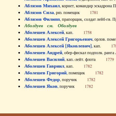
Аблязов Михаил
, корнет, командир эскадрон
Аблязов Сила
, ряз. помещик
1781
Аблязов Филипп
, прапорщик, солдат лейб-г
Аболдуев см. Оболдуев
Аболешев Алексей
, кап.
1758
Аболешев Алексей Григорьевич
, орлов. 
Аболешев Алексей [Яковлевич]
, кап.
17
Аболешев Андрей
, обер-фискал подполк. ра
Аболешев Василий
, кап.-лейт. флота
1779
Аболешев Гавриил
, кап.
1782
Аболешев Григорий
, помещик
1782
Аболешев Федор
, поручик
1782
Аболешев Яков
, поручик
1782