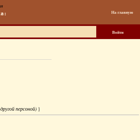
ия
На главную
ка:
Войти
 другой персоной)
}