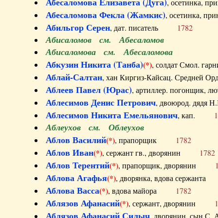
Абесаломова Елизавета (Дуга)
, осетинка, п
Абесаломова Фекла (Жамкис)
, осетинка, пр
Абильгор Серен
, дат. писатель
1782
Абисаломов см. Абесаломов
Абисаломова см. Абесаломова
Абкузин Никита (Танба)
(*)
, солдат Смол. г
Аблай-Салтан
, хан Киргиз-Кайсац. Средне
Аблеев Павел (Юрас)
, артиллер. погонщик,
Аблесимов Денис Петрович
, двоюрод. дяд
Аблесимов Никита Емельянович
, кап.
1
Аблеухов см. Облеухов
Аблов Василий
(*)
, прапорщик
1782
Аблов Иван
(*)
, сержант гв., дворянин
1782
Аблов Терентий
(*)
, прапорщик, дворянин
Аблова Агафья
(*)
, дворянка, вдова сержан
Аблова Васса
(*)
, вдова майора
1782
Аблязов Афанасий
(*)
, сержант, дворянин
Аблязов Афанасий Силыч
, дворянин, сын 