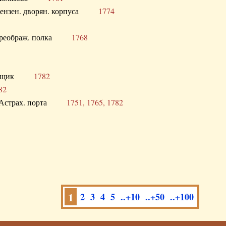
а Пензен. дворян. корпуса
1774
в. Преображ. полка
1768
помещик
1782
82
нга Астрах. порта
1751, 1765, 1782
1
2
3
4
5
..+10
..+50
..+100