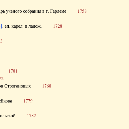
тарь ученого собрания в г. Гарлеме
1758
]
, еп. карел. и ладож.
1728
73
щик
1781
72
ронов Строгановых
1768
 Воейкова
1779
 Запольской
1782