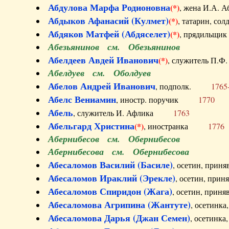
Абдулова Марфа Родионовна
(*)
, жена И.А
Абдыков Афанасий (Кулмет)
(*)
, татарин, с
Абдяков Матфей (Абдяселет)
(*)
, прядильщи
Абезьянинов см. Обезьянинов
Абелдеев Авдей Иванович
(*)
, служитель П
Абелдуев см. Оболдуев
Абелов Андрей Иванович
, подполк.
1765
Абелс Вениамин
, иностр. поручик
1770
Абель
, служитель И. Афлика
1763
Абельгард Христина
(*)
, иностранка
1776
Абернибесов см. Обернибесов
Абернибесова см. Обернибесова
Абесаломов Василий (Басиле)
, осетин, прин
Абесаломов Ираклий (Эрекле)
, осетин, при
Абесаломов Спиридон (Жага)
, осетин, прин
Абесаломова Агрипина (Жантуте)
, осетинк
Абесаломова Дарья (Джан Семен)
, осетинк