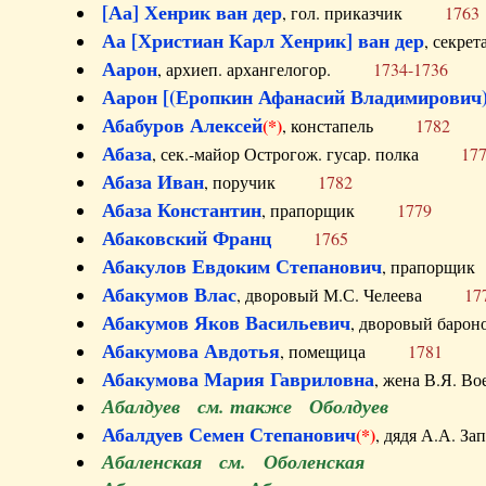
[Аа] Хенрик ван дер
, гол. приказчик
1763
Аа [Христиан Карл Хенрик] ван дер
, секре
Аарон
, архиеп. архангелогор.
1734-1736
Аарон [(Еропкин Афанасий Владимирович)
Абабуров Алексей
(*)
, констапель
1782
Абаза
, сек.-майор Острогож. гусар. полка
17
Абаза Иван
, поручик
1782
Абаза Константин
, прапорщик
1779
Абаковский Франц
1765
Абакулов Евдоким Степанович
, прапор
Абакумов Влас
, дворовый М.С. Челеева
17
Абакумов Яков Васильевич
, дворовый ба
Абакумова Авдотья
, помещица
1781
Абакумова Мария Гавриловна
, жена В.Я.
Абалдуев см. также Оболдуев
Абалдуев Семен Степанович
(*)
, дядя А.А.
Абаленская см. Оболенская