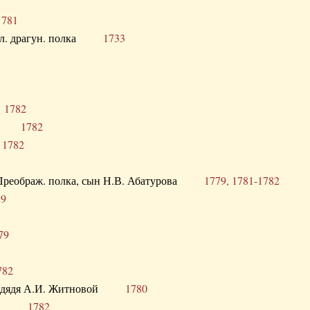
1781
опол. драгун. полка
1733
о
1782
кого
1782
а
1782
в. Преображ. полка, сын Н.В. Абатурова
1779, 1781-1782
79
79
782
од. дядя А.И. Житновой
1780
урова
1782