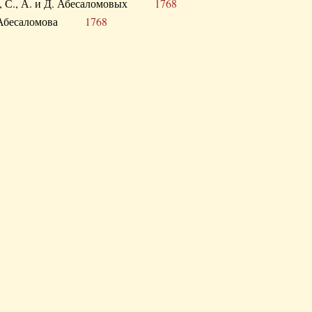
а В., С., А. и Д. Абесаломовых
1768
а И. Абесаломова
1768