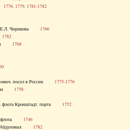
ра
1776, 1779, 1781-1782
век Е.Л. Чирикова
1766
а
1782
учика
1768
60
полномоч. посол в России
1775-1776
 посла
1758
раб. флота Кронштадт. порта
1752
лер. флота
1746
М.Р. Абдуловых
1782