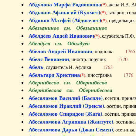
Абдулова Марфа Родионовна
(*)
, жена И.А
Абдыков Афанасий (Кулмет)
(*)
, татарин, с
Абдяков Матфей (Абдяселет)
(*)
, прядильщи
Абезьянинов см. Обезьянинов
Абелдеев Авдей Иванович
(*)
, служитель П
Абелдуев см. Оболдуев
Абелов Андрей Иванович
, подполк.
1765
Абелс Вениамин
, иностр. поручик
1770
Абель
, служитель И. Афлика
1763
Абельгард Христина
(*)
, иностранка
1776
Абернибесов см. Обернибесов
Абернибесова см. Обернибесова
Абесаломов Василий (Басиле)
, осетин, прин
Абесаломов Ираклий (Эрекле)
, осетин, при
Абесаломов Спиридон (Жага)
, осетин, прин
Абесаломова Агрипина (Жантуте)
, осетинк
Абесаломова Дарья (Джан Семен)
, осетинк