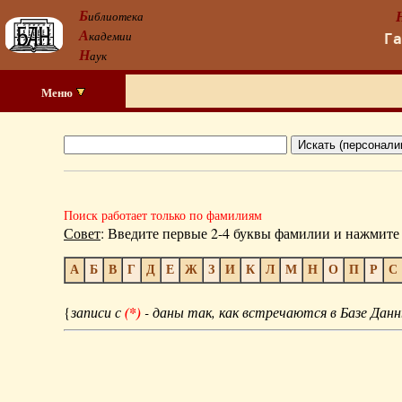
Б
иблиотека
А
кадемии
Г
Н
аук
Меню
Поиск работает только по фамилиям
Совет
: Введите первые 2-4 буквы фамилии и нажмите 
А
Б
В
Г
Д
Е
Ж
З
И
К
Л
М
Н
О
П
Р
С
{
записи с
(*)
- даны так, как встречаются в Базе Данн