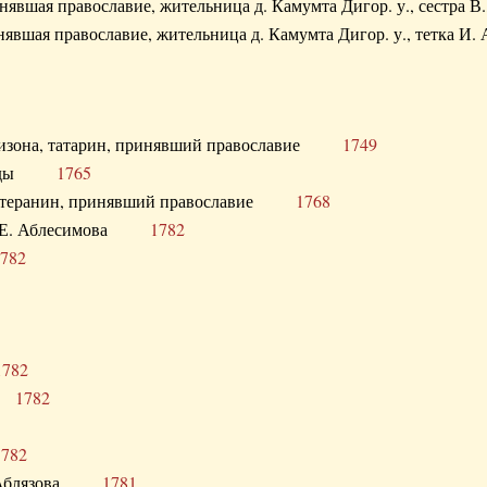
ринявшая православие, жительница д. Камумта Дигор. у., сестр
инявшая православие, жительница д. Камумта Дигор. у., тетк
арнизона, татарин, принявший православие
1749
й Орды
1765
 лютеранин, принявший православие
1768
я Н.Е. Аблесимова
1782
782
1782
та
1782
1782
С. Аблязова
1781