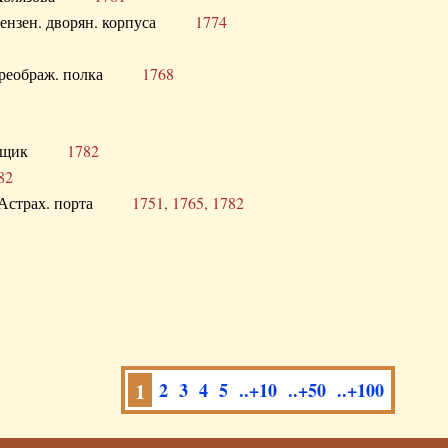
а Пензен. дворян. корпуса
1774
в. Преображ. полка
1768
помещик
1782
82
нга Астрах. порта
1751, 1765, 1782
1
2
3
4
5
..+10
..+50
..+100