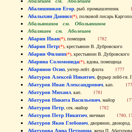
Абалешев см. Аболешев
Абалишников Егор
, рыб. промышленник
Абалыхин Даниил
(*)
, полковой писарь Карг
Абальянинов см. Обольянинов
Абаляшев см. Аболешев
Абарин Иван
(*)
, помещик
1782
Абарин Петр
(*)
, крестьянин В. Дубровског
Абарин Филипп
(*)
, крестьянин В. Дубровс
Абарина Соломонида
(*)
, вдова, помещиц
Абаринов Осип
, унтер-лейт. флота
1777
Абатуров Алексей Никитич
, фурьер лейб-г
Абатуров Иван Александрович
, кап.
17
Абатуров Михаил
, кап.
1781
Абатуров Никита Васильевич
, майор
17
Абатуров Петр
, сек.-майор
1782
Абатуров Петр Никитич
, мичман
1780, 1
Абатуров Яков Глебович
, дворянин, двоюр
Абатурова Анна Петровна
, жена П. Абат