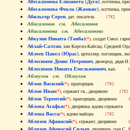
Абесаломова Елизавета (Дуга)
, осетинка, п
Абесаломова Фекла (Жамкис)
, осетинка, пр
Абильгор Серен
, дат. писатель
1782
Абисаломов см. Абесаломов
Абисаломова см. Абесаломова
Абкузин Никита (Танба)
(*)
, солдат Смол. г
Аблай-Салтан
, хан Киргиз-Кайсац. Средне
Аблеев Павел (Юрас)
, артиллер. погонщик,
Аблесимов Денис Петрович
, двоюрод. дяд
Аблесимов Никита Емельянович
, кап.
1
Аблеухов см. Облеухов
Аблов Василий
(*)
, прапорщик
1782
Аблов Иван
(*)
, сержант гв., дворянин
1782
Аблов Терентий
(*)
, прапорщик, дворянин
Аблова Агафья
(*)
, дворянка, вдова сержан
Аблова Васса
(*)
, вдова майора
1782
Аблязов Афанасий
(*)
, сержант, дворянин
Аблязов Афанасий Силыч
, дворянин, сын 