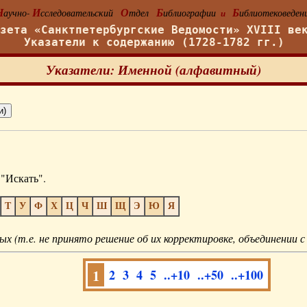
Н
И
О
Б
Б
аучно-
сследовательский
тдел
иблиографии
иблиотековеден
и
азета «Санктпетербургские Ведомости» XVIII ве
Указатели к содержанию (1728-1782 гг.)
Указатели: Именной (алфавитный)
"Искать".
Т
У
Ф
Х
Ц
Ч
Ш
Щ
Э
Ю
Я
ых (т.е. не принято решение об их корректировке, объединении с
1
2
3
4
5
..+10
..+50
..+100