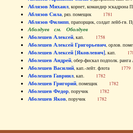
Аблязов Михаил
, корнет, командир эскадрон
Аблязов Сила
, ряз. помещик
1781
Аблязов Филипп
, прапорщик, солдат лейб-г
Аболдуев см. Оболдуев
Аболешев Алексей
, кап.
1758
Аболешев Алексей Григорьевич
, орлов. 
Аболешев Алексей [Яковлевич]
, кап.
17
Аболешев Андрей
, обер-фискал подполк. ра
Аболешев Василий
, кап.-лейт. флота
1779
Аболешев Гавриил
, кап.
1782
Аболешев Григорий
, помещик
1782
Аболешев Федор
, поручик
1782
Аболешев Яков
, поручик
1782