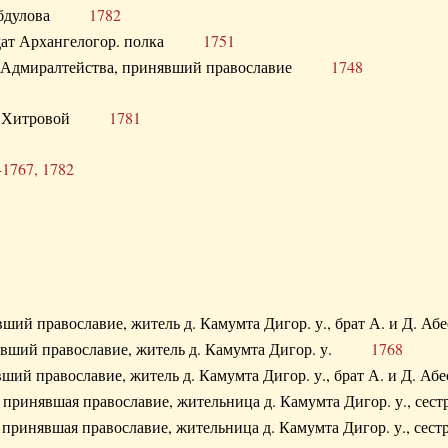
. Абдулова
1782
олдат Архангелогор. полка
1751
к Адмиралтейства, принявший православие
1748
.Ф. Хитровой
1781
-1767, 1782
явший православие, житель д. Камумта Дигор. у., брат А. и 
нявший православие, житель д. Камумта Дигор. у.
1768
явший православие, житель д. Камумта Дигор. у., брат А. и 
а, принявшая православие, жительница д. Камумта Дигор. у.,
а, принявшая православие, жительница д. Камумта Дигор. у.,