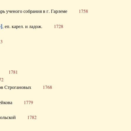
тарь ученого собрания в г. Гарлеме
1758
]
, еп. карел. и ладож.
1728
73
щик
1781
72
ронов Строгановых
1768
 Воейкова
1779
 Запольской
1782