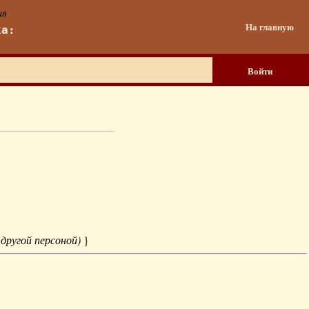
ия
На главную
ка:
Войти
 другой персоной)
}