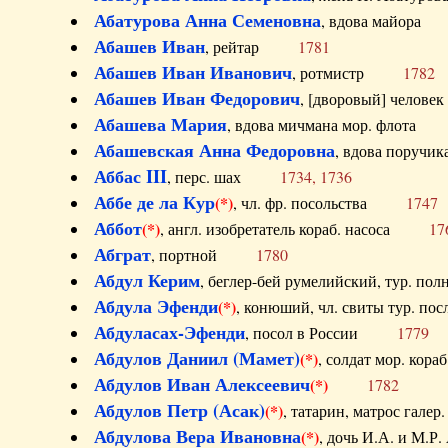
Абатурова Анна Семеновна
, вдова майо
Абашев Иван
, рейтар
1781
Абашев Иван Иванович
, ротмистр
1782
Абашев Иван Федорович
, [дворовый] чело
Абашева Мария
, вдова мичмана мор. флот
Абашевская Анна Федоровна
, вдова пор
Аббас III
, перс. шах
1734, 1736
Аббе де ла Кур
(*)
, чл. фр. посольства
1747
Аббот
(*)
, англ. изобретатель кораб. насоса
17
Абграт
, портной
1780
Абдул Керим
, беглер-бей румелийский, тур. 
Абдула Эфенди
(*)
, конюший, чл. свиты тур.
Абдуласах-Эфенди
, посол в России
1779
Абдулов Даниил (Мамет)
(*)
, солдат мор. ко
Абдулов Иван Алексеевич
(*)
1782
Абдулов Петр (Асак)
(*)
, татарин, матрос га
Абдулова Вера Ивановна
(*)
, дочь И.А. и 