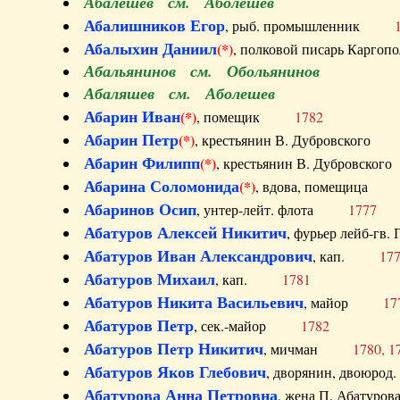
Абалешев см. Аболешев
Абалишников Егор
, рыб. промышленник
Абалыхин Даниил
(*)
, полковой писарь Карг
Абальянинов см. Обольянинов
Абаляшев см. Аболешев
Абарин Иван
(*)
, помещик
1782
Абарин Петр
(*)
, крестьянин В. Дубровског
Абарин Филипп
(*)
, крестьянин В. Дубровс
Абарина Соломонида
(*)
, вдова, помещиц
Абаринов Осип
, унтер-лейт. флота
1777
Абатуров Алексей Никитич
, фурьер лейб-г
Абатуров Иван Александрович
, кап.
17
Абатуров Михаил
, кап.
1781
Абатуров Никита Васильевич
, майор
17
Абатуров Петр
, сек.-майор
1782
Абатуров Петр Никитич
, мичман
1780, 1
Абатуров Яков Глебович
, дворянин, двоюр
Абатурова Анна Петровна
, жена П. Абат