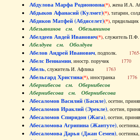
Абдулова Марфа Родионовна
(*)
, жена И.А
Абдыков Афанасий (Кулмет)
(*)
, татарин, с
Абдяков Матфей (Абдяселет)
(*)
, прядильщи
Абезьянинов см. Обезьянинов
Абелдеев Авдей Иванович
(*)
, служитель П
Абелдуев см. Оболдуев
Абелов Андрей Иванович
, подполк.
1765
Абелс Вениамин
, иностр. поручик
1770
Абель
, служитель И. Афлика
1763
Абельгард Христина
(*)
, иностранка
1776
Абернибесов см. Обернибесов
Абернибесова см. Обернибесова
Абесаломов Василий (Басиле)
, осетин, прин
Абесаломов Ираклий (Эрекле)
, осетин, при
Абесаломов Спиридон (Жага)
, осетин, прин
Абесаломова Агрипина (Жантуте)
, осетинк
Абесаломова Дарья (Джан Семен)
, осетинк