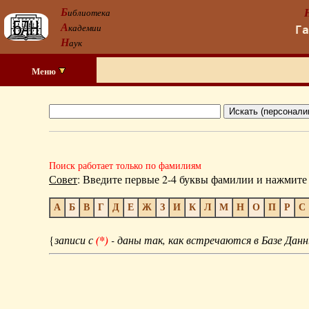
Б
иблиотека
А
кадемии
Г
Н
аук
Меню
Поиск работает только по фамилиям
Совет
: Введите первые 2-4 буквы фамилии и нажмите 
А
Б
В
Г
Д
Е
Ж
З
И
К
Л
М
Н
О
П
Р
С
{
записи с
(*)
- даны так, как встречаются в Базе Данн