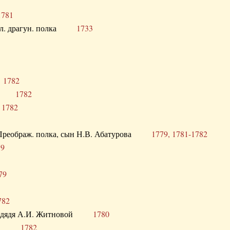
1781
опол. драгун. полка
1733
о
1782
кого
1782
а
1782
в. Преображ. полка, сын Н.В. Абатурова
1779, 1781-1782
79
79
782
од. дядя А.И. Житновой
1780
урова
1782