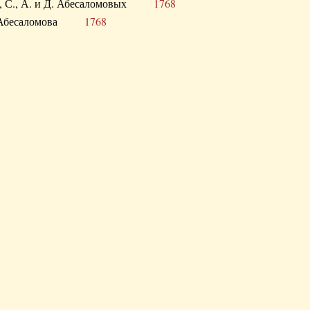
а В., С., А. и Д. Абесаломовых
1768
а И. Абесаломова
1768