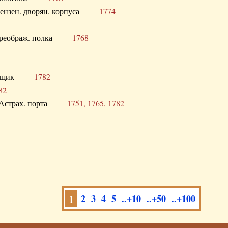
а Пензен. дворян. корпуса
1774
в. Преображ. полка
1768
помещик
1782
82
нга Астрах. порта
1751, 1765, 1782
1
2
3
4
5
..+10
..+50
..+100