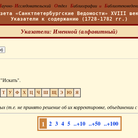
Н
И
О
Б
Б
аучно-
сследовательский
тдел
иблиографии
иблиотековеден
и
азета «Санктпетербургские Ведомости» XVIII ве
Указатели к содержанию (1728-1782 гг.)
Указатели: Именной (алфавитный)
"Искать".
Т
У
Ф
Х
Ц
Ч
Ш
Щ
Э
Ю
Я
ых (т.е. не принято решение об их корректировке, объединении с
1
2
3
4
5
..+10
..+50
..+100