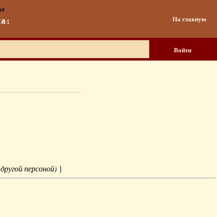
ия
На главную
ка:
Войти
 другой персоной)
}