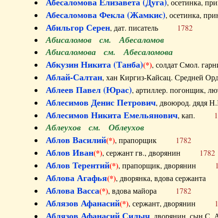
Абесаломова Елизавета (Дуга)
, осетинка, п
Абесаломова Фекла (Жамкис)
, осетинка, пр
Абильгор Серен
, дат. писатель
1782
Абисаломов см. Абесаломов
Абисаломова см. Абесаломова
Абкузин Никита (Танба)
(*)
, солдат Смол. г
Аблай-Салтан
, хан Киргиз-Кайсац. Средне
Аблеев Павел (Юрас)
, артиллер. погонщик,
Аблесимов Денис Петрович
, двоюрод. дяд
Аблесимов Никита Емельянович
, кап.
1
Аблеухов см. Облеухов
Аблов Василий
(*)
, прапорщик
1782
Аблов Иван
(*)
, сержант гв., дворянин
1782
Аблов Терентий
(*)
, прапорщик, дворянин
Аблова Агафья
(*)
, дворянка, вдова сержан
Аблова Васса
(*)
, вдова майора
1782
Аблязов Афанасий
(*)
, сержант, дворянин
Аблязов Афанасий Силыч
, дворянин, сын 