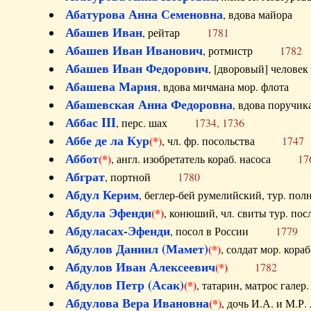
Абатурова Анна Семеновна
, вдова майо
Абашев Иван
, рейтар
1781
Абашев Иван Иванович
, ротмистр
1782
Абашев Иван Федорович
, [дворовый] чело
Абашева Мария
, вдова мичмана мор. флот
Абашевская Анна Федоровна
, вдова пор
Аббас III
, перс. шах
1734, 1736
Аббе де ла Кур
(*)
, чл. фр. посольства
1747
Аббот
(*)
, англ. изобретатель кораб. насоса
17
Абграт
, портной
1780
Абдул Керим
, беглер-бей румелийский, тур. 
Абдула Эфенди
(*)
, конюший, чл. свиты тур.
Абдуласах-Эфенди
, посол в России
1779
Абдулов Даниил (Мамет)
(*)
, солдат мор. ко
Абдулов Иван Алексеевич
(*)
1782
Абдулов Петр (Асак)
(*)
, татарин, матрос га
Абдулова Вера Ивановна
(*)
, дочь И.А. и 