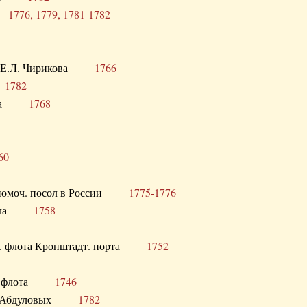
ра
1776, 1779, 1781-1782
век Е.Л. Чирикова
1766
а
1782
учика
1768
60
полномоч. посол в России
1775-1776
 посла
1758
раб. флота Кронштадт. порта
1752
лер. флота
1746
М.Р. Абдуловых
1782