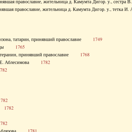
ринявшая православие, жительница д. Камумта Дигор. у., сестр
инявшая православие, жительница д. Камумта Дигор. у., тетк
арнизона, татарин, принявший православие
1749
й Орды
1765
 лютеранин, принявший православие
1768
я Н.Е. Аблесимова
1782
782
1782
та
1782
1782
С. Аблязова
1781