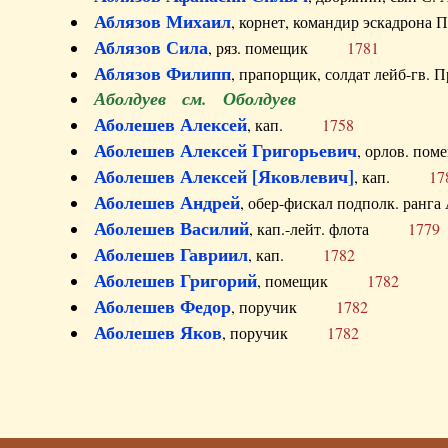
Аблязов Михаил
, корнет, командир эскадрон
Аблязов Сила
, ряз. помещик
1781
Аблязов Филипп
, прапорщик, солдат лейб-г
Аболдуев см. Оболдуев
Аболешев Алексей
, кап.
1758
Аболешев Алексей Григорьевич
, орлов. 
Аболешев Алексей [Яковлевич]
, кап.
17
Аболешев Андрей
, обер-фискал подполк. ра
Аболешев Василий
, кап.-лейт. флота
1779
Аболешев Гавриил
, кап.
1782
Аболешев Григорий
, помещик
1782
Аболешев Федор
, поручик
1782
Аболешев Яков
, поручик
1782