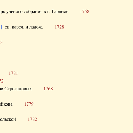
тарь ученого собрания в г. Гарлеме
1758
]
, еп. карел. и ладож.
1728
73
щик
1781
72
ронов Строгановых
1768
 Воейкова
1779
 Запольской
1782