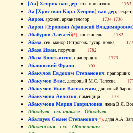
[Аа] Хенрик ван дер
, гол. приказчик
1763
Аа [Христиан Карл Хенрик] ван дер
, секре
Аарон
, архиеп. архангелогор.
1734-1736
Аарон [(Еропкин Афанасий Владимирович)
Абабуров Алексей
(*)
, констапель
1782
Абаза
, сек.-майор Острогож. гусар. полка
17
Абаза Иван
, поручик
1782
Абаза Константин
, прапорщик
1779
Абаковский Франц
1765
Абакулов Евдоким Степанович
, прапор
Абакумов Влас
, дворовый М.С. Челеева
17
Абакумов Яков Васильевич
, дворовый ба
Абакумова Авдотья
, помещица
1781
Абакумова Мария Гавриловна
, жена В.Я.
Абалдуев см. также Оболдуев
Абалдуев Семен Степанович
(*)
, дядя А.А.
Абаленская см. Оболенская