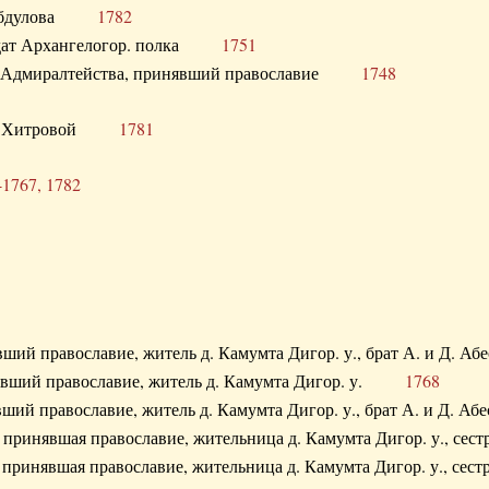
. Абдулова
1782
олдат Архангелогор. полка
1751
к Адмиралтейства, принявший православие
1748
.Ф. Хитровой
1781
-1767, 1782
явший православие, житель д. Камумта Дигор. у., брат А. и 
нявший православие, житель д. Камумта Дигор. у.
1768
явший православие, житель д. Камумта Дигор. у., брат А. и 
а, принявшая православие, жительница д. Камумта Дигор. у.,
а, принявшая православие, жительница д. Камумта Дигор. у.,