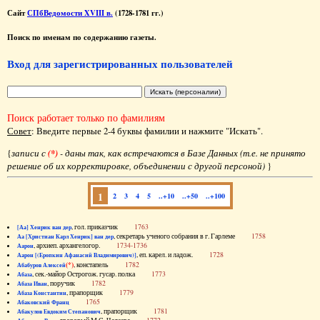
Сайт
СПбВедомости XVIII в.
(1728-1781 гг.)
Поиск по именам по содержанию газеты.
Вход для зарегистрированных пользователей
Поиск работает только по фамилиям
Совет
: Введите первые 2-4 буквы фамилии и нажмите "Искать".
{
записи с
(*)
- даны так, как встречаются в Базе Данных (т.е. не принято
решение об их корректировке, объединении с другой персоной)
}
1
2
3
4
5
..+10
..+50
..+100
, гол. приказчик
1763
[Аа] Хенрик ван дер
, секретарь ученого собрания в г. Гарлеме
1758
Аа [Христиан Карл Хенрик] ван дер
, архиеп. архангелогор.
1734-1736
Аарон
, еп. карел. и ладож.
1728
Аарон [(Еропкин Афанасий Владимирович)]
(*)
, констапель
1782
Абабуров Алексей
, сек.-майор Острогож. гусар. полка
1773
Абаза
, поручик
1782
Абаза Иван
, прапорщик
1779
Абаза Константин
1765
Абаковский Франц
, прапорщик
1781
Абакулов Евдоким Степанович