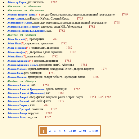
, дат. писатель
1782
Абильгор Серен
Абисаломов см. Абесаломов
Абисаломова см. Абесаломова
(*)
, солдат Смол. гарнизона, татарин, принявший православие
1749
Абкузин Никита (Танба)
, хан Киргиз-Кайсац. Средней Орды
1765
Аблай-Салтан
, артиллер. погонщик, лютеранин, принявший православие
1768
Аблеев Павел (Юрас)
, двоюрод. дядя Н.Е. Аблесимова
1782
Аблесимов Денис Петрович
, кап.
1782
Аблесимов Никита Емельянович
Аблеухов см. Облеухов
(*)
, прапорщик
1782
Аблов Василий
(*)
, сержант гв., дворянин
1782
Аблов Иван
(*)
, прапорщик, дворянин
1782
Аблов Терентий
(*)
, дворянка, вдова сержанта
1782
Аблова Агафья
(*)
, вдова майора
1782
Аблова Васса
(*)
, сержант, дворянин
1782
Аблязов Афанасий
, дворянин, сын С. Аблязова
1781
Аблязов Афанасий Силыч
, корнет, командир эскадрона Пензен. дворян. корпуса
1774
Аблязов Михаил
, ряз. помещик
1781
Аблязов Сила
, прапорщик, солдат лейб-гв. Преображ. полка
1768
Аблязов Филипп
Аболдуев см. Оболдуев
, кап.
1758
Аболешев Алексей
, орлов. помещик
1782
Аболешев Алексей Григорьевич
, кап.
1782
Аболешев Алексей [Яковлевич]
, обер-фискал подполк. ранга Астрах. порта
1751, 1765, 1782
Аболешев Андрей
, кап.-лейт. флота
1779
Аболешев Василий
, кап.
1782
Аболешев Гавриил
, помещик
1782
Аболешев Григорий
, поручик
1782
Аболешев Федор
, поручик
1782
Аболешев Яков
1
2
3
4
5
..+10
..+50
..+100