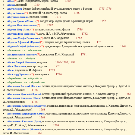
(*)
, англ. изобретатель кораб. насоса
1760
Аббот
, портной
1780
Абграт
, беглер-бей румелийский, тур. полномоч. посол в России
1775-1776
Абдул Керим
(*)
, конюший, чл. свиты тур. посла
1758
Абдула Эфенди
, посол в России
1779
Абдуласах-Эфенди
(*)
, солдат мор. кораб. флота Кронштадт. порта
1752
Абдулов Даниил (Мамет)
(*)
1782
Абдулов Иван Алексеевич
(*)
, татарин, матрос галер. флота
1746
Абдулов Петр (Асак)
(*)
, дочь И.А. и М.Р. Абдуловых
1782
Абдулова Вера Ивановна
(*)
, жена И.А. Абдулова
1782
Абдулова Марфа Родионовна
(*)
, татарин, солдат Архангелогор. полка
1751
Абдыков Афанасий (Кулмет)
(*)
, прядильщик Адмиралтейства, принявший православие
1748
Абдяков Матфей (Абдяселет)
Абезьянинов см. Обезьянинов
(*)
, служитель П.Ф. Хитровой
1781
Абелдеев Авдей Иванович
Абелдуев см. Оболдуев
, подполк.
1765-1767, 1782
Абелов Андрей Иванович
, иностр. поручик
1770
Абелс Вениамин
, служитель И. Афлика
1763
Абель
(*)
, иностранка
1776
Абельгард Христина
Абернибесов см. Обернибесов
Абернибесова см. Обернибесова
, осетин, принявший православие, житель д. Камумта Дигор. у., брат А. и
Абесаломов Василий (Басиле)
Д. Абесаломовых
1768
, осетин, принявший православие, житель д. Камумта Дигор. у.
1768
Абесаломов Ираклий (Эрекле)
, осетин, принявший православие, житель д. Камумта Дигор. у., брат А. и
Абесаломов Спиридон (Жага)
Д. Абесаломовых
1768
, осетинка, принявшая православие, жительница д. Камумта Дигор. у.,
Абесаломова Агрипина (Жантуте)
сестра Д. Абесаломовой
1768
, осетинка, принявшая православие, жительница д. Камумта Дигор. у.,
Абесаломова Дарья (Джан Семен)
сестра А. Абесаломовой
1768
, осетинка, принявшая православие, жительница д. Камумта Дигор. у.,
Абесаломова Елизавета (Дуга)
сестра В., С., А. и Д. Абесаломовых
1768
, осетинка, принявшая православие, жительница д. Камумта Дигор. у.,
Абесаломова Фекла (Жамкис)
тетка И. Абесаломова
1768