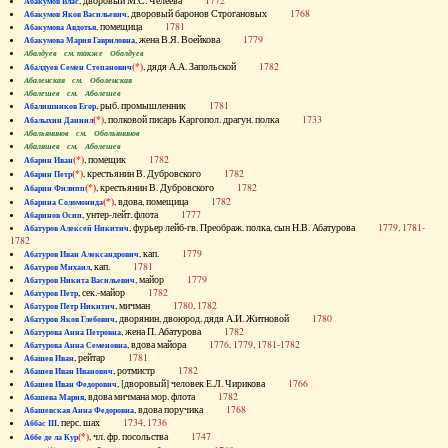
, дворовый М.С. Челеева
1772
Абакумов Влас
, дворовый баронов Строгановых
1768
Абакумов Яков Васильевич
, помещица
1781
Абакумова Авдотья
, жена В.Я. Воейкова
1779
Абакумова Мария Гавриловна
Абалдуев см. также Оболдуев
(*)
, дядя А.А. Запольской
1782
Абалдуев Семен Степанович
Абаленская см. Оболенская
Абалешев см. Аболешев
, рыб. промышленник
1781
Абалишников Егор
(*)
, полковой писарь Каргопол. драгун. полка
1733
Абалыхин Даниил
Абальянинов см. Обольянинов
Абаляшев см. Аболешев
(*)
, помещик
1782
Абарин Иван
(*)
, крестьянин В. Дубровского
1782
Абарин Петр
(*)
, крестьянин В. Дубровского
1782
Абарин Филипп
(*)
, вдова, помещица
1782
Абарина Соломонида
, унтер-лейт. флота
1777
Абаринов Осип
, фурьер лейб-гв. Преображ. полка, сын Н.В. Абатурова
1779, 1781-
Абатуров Алексей Никитич
1782
, кап.
1779
Абатуров Иван Александрович
, кап.
1781
Абатуров Михаил
, майор
1779
Абатуров Никита Васильевич
, сек.-майор
1782
Абатуров Петр
, мичман
1780, 1782
Абатуров Петр Никитич
, дворянин, двоюрод. дядя А.И. Житновой
1780
Абатуров Яков Глебович
, жена П. Абатурова
1782
Абатурова Анна Петровна
, вдова майора
1776, 1779, 1781-1782
Абатурова Анна Семеновна
, рейтар
1781
Абашев Иван
, ротмистр
1782
Абашев Иван Иванович
, [дворовый] человек Е.Л. Чирикова
1766
Абашев Иван Федорович
, вдова мичмана мор. флота
1782
Абашева Мария
, вдова поручика
1768
Абашевская Анна Федоровна
, перс. шах
1734, 1736
Аббас III
(*)
, чл. фр. посольства
1747
Аббе де ла Кур