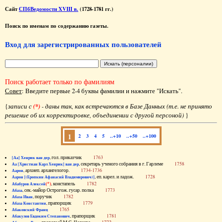
Сайт
СПбВедомости XVIII в.
(1728-1781 гг.)
Поиск по именам по содержанию газеты.
Вход для зарегистрированных пользователей
Поиск работает только по фамилиям
Совет
: Введите первые 2-4 буквы фамилии и нажмите "Искать".
{
записи с
(*)
- даны так, как встречаются в Базе Данных (т.е. не принято
решение об их корректировке, объединении с другой персоной)
}
1
2
3
4
5
..+10
..+50
..+100
, гол. приказчик
1763
[Аа] Хенрик ван дер
, секретарь ученого собрания в г. Гарлеме
1758
Аа [Христиан Карл Хенрик] ван дер
, архиеп. архангелогор.
1734-1736
Аарон
, еп. карел. и ладож.
1728
Аарон [(Еропкин Афанасий Владимирович)]
(*)
, констапель
1782
Абабуров Алексей
, сек.-майор Острогож. гусар. полка
1773
Абаза
, поручик
1782
Абаза Иван
, прапорщик
1779
Абаза Константин
1765
Абаковский Франц
, прапорщик
1781
Абакулов Евдоким Степанович