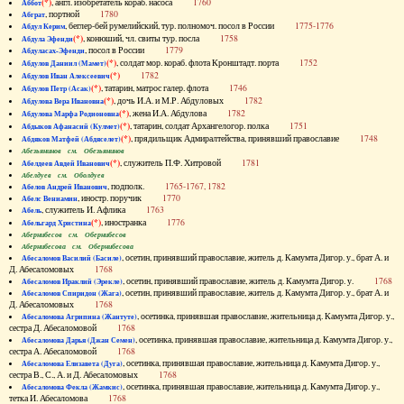
(*)
, англ. изобретатель кораб. насоса
1760
Аббот
, портной
1780
Абграт
, беглер-бей румелийский, тур. полномоч. посол в России
1775-1776
Абдул Керим
(*)
, конюший, чл. свиты тур. посла
1758
Абдула Эфенди
, посол в России
1779
Абдуласах-Эфенди
(*)
, солдат мор. кораб. флота Кронштадт. порта
1752
Абдулов Даниил (Мамет)
(*)
1782
Абдулов Иван Алексеевич
(*)
, татарин, матрос галер. флота
1746
Абдулов Петр (Асак)
(*)
, дочь И.А. и М.Р. Абдуловых
1782
Абдулова Вера Ивановна
(*)
, жена И.А. Абдулова
1782
Абдулова Марфа Родионовна
(*)
, татарин, солдат Архангелогор. полка
1751
Абдыков Афанасий (Кулмет)
(*)
, прядильщик Адмиралтейства, принявший православие
1748
Абдяков Матфей (Абдяселет)
Абезьянинов см. Обезьянинов
(*)
, служитель П.Ф. Хитровой
1781
Абелдеев Авдей Иванович
Абелдуев см. Оболдуев
, подполк.
1765-1767, 1782
Абелов Андрей Иванович
, иностр. поручик
1770
Абелс Вениамин
, служитель И. Афлика
1763
Абель
(*)
, иностранка
1776
Абельгард Христина
Абернибесов см. Обернибесов
Абернибесова см. Обернибесова
, осетин, принявший православие, житель д. Камумта Дигор. у., брат А. и
Абесаломов Василий (Басиле)
Д. Абесаломовых
1768
, осетин, принявший православие, житель д. Камумта Дигор. у.
1768
Абесаломов Ираклий (Эрекле)
, осетин, принявший православие, житель д. Камумта Дигор. у., брат А. и
Абесаломов Спиридон (Жага)
Д. Абесаломовых
1768
, осетинка, принявшая православие, жительница д. Камумта Дигор. у.,
Абесаломова Агрипина (Жантуте)
сестра Д. Абесаломовой
1768
, осетинка, принявшая православие, жительница д. Камумта Дигор. у.,
Абесаломова Дарья (Джан Семен)
сестра А. Абесаломовой
1768
, осетинка, принявшая православие, жительница д. Камумта Дигор. у.,
Абесаломова Елизавета (Дуга)
сестра В., С., А. и Д. Абесаломовых
1768
, осетинка, принявшая православие, жительница д. Камумта Дигор. у.,
Абесаломова Фекла (Жамкис)
тетка И. Абесаломова
1768