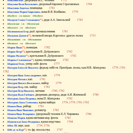
, дворовый М.С. Челеева
1772
Абакумов Влас
, дворовый баронов Строгановых
1768
Абакумов Яков Васильевич
, помещица
1781
Абакумова Авдотья
, жена В.Я. Воейкова
1779
Абакумова Мария Гавриловна
Абалдуев см. также Оболдуев
(*)
, дядя А.А. Запольской
1782
Абалдуев Семен Степанович
Абаленская см. Оболенская
Абалешев см. Аболешев
, рыб. промышленник
1781
Абалишников Егор
(*)
, полковой писарь Каргопол. драгун. полка
1733
Абалыхин Даниил
Абальянинов см. Обольянинов
Абаляшев см. Аболешев
(*)
, помещик
1782
Абарин Иван
(*)
, крестьянин В. Дубровского
1782
Абарин Петр
(*)
, крестьянин В. Дубровского
1782
Абарин Филипп
(*)
, вдова, помещица
1782
Абарина Соломонида
, унтер-лейт. флота
1777
Абаринов Осип
, фурьер лейб-гв. Преображ. полка, сын Н.В. Абатурова
1779, 1781-
Абатуров Алексей Никитич
1782
, кап.
1779
Абатуров Иван Александрович
, кап.
1781
Абатуров Михаил
, майор
1779
Абатуров Никита Васильевич
, сек.-майор
1782
Абатуров Петр
, мичман
1780, 1782
Абатуров Петр Никитич
, дворянин, двоюрод. дядя А.И. Житновой
1780
Абатуров Яков Глебович
, жена П. Абатурова
1782
Абатурова Анна Петровна
, вдова майора
1776, 1779, 1781-1782
Абатурова Анна Семеновна
, рейтар
1781
Абашев Иван
, ротмистр
1782
Абашев Иван Иванович
, [дворовый] человек Е.Л. Чирикова
1766
Абашев Иван Федорович
, вдова мичмана мор. флота
1782
Абашева Мария
, вдова поручика
1768
Абашевская Анна Федоровна
, перс. шах
1734, 1736
Аббас III
(*)
, чл. фр. посольства
1747
Аббе де ла Кур