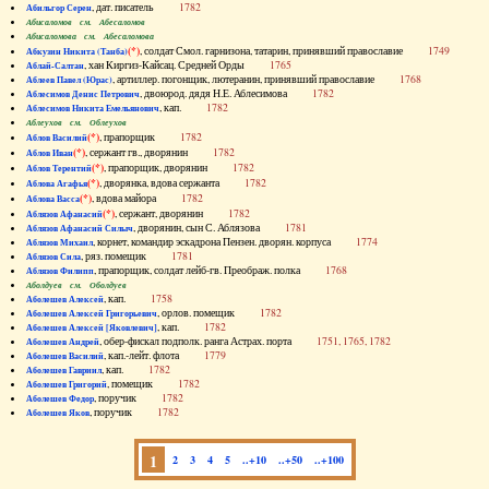
, дат. писатель
1782
Абильгор Серен
Абисаломов см. Абесаломов
Абисаломова см. Абесаломова
(*)
, солдат Смол. гарнизона, татарин, принявший православие
1749
Абкузин Никита (Танба)
, хан Киргиз-Кайсац. Средней Орды
1765
Аблай-Салтан
, артиллер. погонщик, лютеранин, принявший православие
1768
Аблеев Павел (Юрас)
, двоюрод. дядя Н.Е. Аблесимова
1782
Аблесимов Денис Петрович
, кап.
1782
Аблесимов Никита Емельянович
Аблеухов см. Облеухов
(*)
, прапорщик
1782
Аблов Василий
(*)
, сержант гв., дворянин
1782
Аблов Иван
(*)
, прапорщик, дворянин
1782
Аблов Терентий
(*)
, дворянка, вдова сержанта
1782
Аблова Агафья
(*)
, вдова майора
1782
Аблова Васса
(*)
, сержант, дворянин
1782
Аблязов Афанасий
, дворянин, сын С. Аблязова
1781
Аблязов Афанасий Силыч
, корнет, командир эскадрона Пензен. дворян. корпуса
1774
Аблязов Михаил
, ряз. помещик
1781
Аблязов Сила
, прапорщик, солдат лейб-гв. Преображ. полка
1768
Аблязов Филипп
Аболдуев см. Оболдуев
, кап.
1758
Аболешев Алексей
, орлов. помещик
1782
Аболешев Алексей Григорьевич
, кап.
1782
Аболешев Алексей [Яковлевич]
, обер-фискал подполк. ранга Астрах. порта
1751, 1765, 1782
Аболешев Андрей
, кап.-лейт. флота
1779
Аболешев Василий
, кап.
1782
Аболешев Гавриил
, помещик
1782
Аболешев Григорий
, поручик
1782
Аболешев Федор
, поручик
1782
Аболешев Яков
1
2
3
4
5
..+10
..+50
..+100