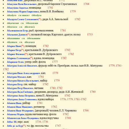
, дворовый М.С. Челеева
1772
Абакумов Влас
, дворовый баронов Строгановых
1768
Абакумов Яков Васильевич
, помещица
1781
Абакумова Авдотья
, жена В.Я. Воейкова
1779
Абакумова Мария Гавриловна
Абалдуев см. также Оболдуев
(*)
, дядя А.А. Запольской
1782
Абалдуев Семен Степанович
Абаленская см. Оболенская
Абалешев см. Аболешев
, рыб. промышленник
1781
Абалишников Егор
(*)
, полковой писарь Каргопол. драгун. полка
1733
Абалыхин Даниил
Абальянинов см. Обольянинов
Абаляшев см. Аболешев
(*)
, помещик
1782
Абарин Иван
(*)
, крестьянин В. Дубровского
1782
Абарин Петр
(*)
, крестьянин В. Дубровского
1782
Абарин Филипп
(*)
, вдова, помещица
1782
Абарина Соломонида
, унтер-лейт. флота
1777
Абаринов Осип
, фурьер лейб-гв. Преображ. полка, сын Н.В. Абатурова
1779, 1781-
Абатуров Алексей Никитич
1782
, кап.
1779
Абатуров Иван Александрович
, кап.
1781
Абатуров Михаил
, майор
1779
Абатуров Никита Васильевич
, сек.-майор
1782
Абатуров Петр
, мичман
1780, 1782
Абатуров Петр Никитич
, дворянин, двоюрод. дядя А.И. Житновой
1780
Абатуров Яков Глебович
, жена П. Абатурова
1782
Абатурова Анна Петровна
, вдова майора
1776, 1779, 1781-1782
Абатурова Анна Семеновна
, рейтар
1781
Абашев Иван
, ротмистр
1782
Абашев Иван Иванович
, [дворовый] человек Е.Л. Чирикова
1766
Абашев Иван Федорович
, вдова мичмана мор. флота
1782
Абашева Мария
, вдова поручика
1768
Абашевская Анна Федоровна
, перс. шах
1734, 1736
Аббас III
(*)
, чл. фр. посольства
1747
Аббе де ла Кур