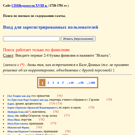
Сайт
СПбВедомости XVIII в.
(1728-1781 гг.)
Поиск по именам по содержанию газеты.
Вход для зарегистрированных пользователей
Поиск работает только по фамилиям
Совет
: Введите первые 2-4 буквы фамилии и нажмите "Искать".
{
записи с
(*)
- даны так, как встречаются в Базе Данных (т.е. не принято
решение об их корректировке, объединении с другой персоной)
}
1
2
3
4
5
..+10
..+50
..+100
, гол. приказчик
1763
[Аа] Хенрик ван дер
, секретарь ученого собрания в г. Гарлеме
1758
Аа [Христиан Карл Хенрик] ван дер
, архиеп. архангелогор.
1734-1736
Аарон
, еп. карел. и ладож.
1728
Аарон [(Еропкин Афанасий Владимирович)]
(*)
, констапель
1782
Абабуров Алексей
, сек.-майор Острогож. гусар. полка
1773
Абаза
, поручик
1782
Абаза Иван
, прапорщик
1779
Абаза Константин
1765
Абаковский Франц
, прапорщик
1781
Абакулов Евдоким Степанович