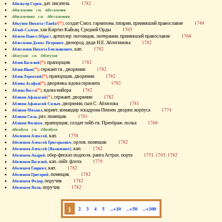
, дат. писатель
1782
Абильгор Серен
Абисаломов см. Абесаломов
Абисаломова см. Абесаломова
(*)
, солдат Смол. гарнизона, татарин, принявший православие
1749
Абкузин Никита (Танба)
, хан Киргиз-Кайсац. Средней Орды
1765
Аблай-Салтан
, артиллер. погонщик, лютеранин, принявший православие
1768
Аблеев Павел (Юрас)
, двоюрод. дядя Н.Е. Аблесимова
1782
Аблесимов Денис Петрович
, кап.
1782
Аблесимов Никита Емельянович
Аблеухов см. Облеухов
(*)
, прапорщик
1782
Аблов Василий
(*)
, сержант гв., дворянин
1782
Аблов Иван
(*)
, прапорщик, дворянин
1782
Аблов Терентий
(*)
, дворянка, вдова сержанта
1782
Аблова Агафья
(*)
, вдова майора
1782
Аблова Васса
(*)
, сержант, дворянин
1782
Аблязов Афанасий
, дворянин, сын С. Аблязова
1781
Аблязов Афанасий Силыч
, корнет, командир эскадрона Пензен. дворян. корпуса
1774
Аблязов Михаил
, ряз. помещик
1781
Аблязов Сила
, прапорщик, солдат лейб-гв. Преображ. полка
1768
Аблязов Филипп
Аболдуев см. Оболдуев
, кап.
1758
Аболешев Алексей
, орлов. помещик
1782
Аболешев Алексей Григорьевич
, кап.
1782
Аболешев Алексей [Яковлевич]
, обер-фискал подполк. ранга Астрах. порта
1751, 1765, 1782
Аболешев Андрей
, кап.-лейт. флота
1779
Аболешев Василий
, кап.
1782
Аболешев Гавриил
, помещик
1782
Аболешев Григорий
, поручик
1782
Аболешев Федор
, поручик
1782
Аболешев Яков
1
2
3
4
5
..+10
..+50
..+100