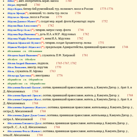
(*)
, англ. изобретатель кораб. насоса
1760
Аббот
, портной
1780
Абграт
, беглер-бей румелийский, тур. полномоч. посол в России
1775-1776
Абдул Керим
(*)
, конюший, чл. свиты тур. посла
1758
Абдула Эфенди
, посол в России
1779
Абдуласах-Эфенди
(*)
, солдат мор. кораб. флота Кронштадт. порта
1752
Абдулов Даниил (Мамет)
(*)
1782
Абдулов Иван Алексеевич
(*)
, татарин, матрос галер. флота
1746
Абдулов Петр (Асак)
(*)
, дочь И.А. и М.Р. Абдуловых
1782
Абдулова Вера Ивановна
(*)
, жена И.А. Абдулова
1782
Абдулова Марфа Родионовна
(*)
, татарин, солдат Архангелогор. полка
1751
Абдыков Афанасий (Кулмет)
(*)
, прядильщик Адмиралтейства, принявший православие
1748
Абдяков Матфей (Абдяселет)
Абезьянинов см. Обезьянинов
(*)
, служитель П.Ф. Хитровой
1781
Абелдеев Авдей Иванович
Абелдуев см. Оболдуев
, подполк.
1765-1767, 1782
Абелов Андрей Иванович
, иностр. поручик
1770
Абелс Вениамин
, служитель И. Афлика
1763
Абель
(*)
, иностранка
1776
Абельгард Христина
Абернибесов см. Обернибесов
Абернибесова см. Обернибесова
, осетин, принявший православие, житель д. Камумта Дигор. у., брат А. и
Абесаломов Василий (Басиле)
Д. Абесаломовых
1768
, осетин, принявший православие, житель д. Камумта Дигор. у.
1768
Абесаломов Ираклий (Эрекле)
, осетин, принявший православие, житель д. Камумта Дигор. у., брат А. и
Абесаломов Спиридон (Жага)
Д. Абесаломовых
1768
, осетинка, принявшая православие, жительница д. Камумта Дигор. у.,
Абесаломова Агрипина (Жантуте)
сестра Д. Абесаломовой
1768
, осетинка, принявшая православие, жительница д. Камумта Дигор. у.,
Абесаломова Дарья (Джан Семен)
сестра А. Абесаломовой
1768
, осетинка, принявшая православие, жительница д. Камумта Дигор. у.,
Абесаломова Елизавета (Дуга)
сестра В., С., А. и Д. Абесаломовых
1768
, осетинка, принявшая православие, жительница д. Камумта Дигор. у.,
Абесаломова Фекла (Жамкис)
тетка И. Абесаломова
1768