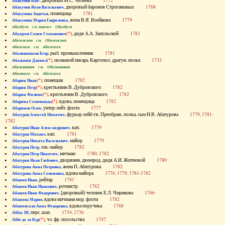
, дворовый М.С. Челеева
1772
Абакумов Влас
, дворовый баронов Строгановых
1768
Абакумов Яков Васильевич
, помещица
1781
Абакумова Авдотья
, жена В.Я. Воейкова
1779
Абакумова Мария Гавриловна
Абалдуев см. также Оболдуев
(*)
, дядя А.А. Запольской
1782
Абалдуев Семен Степанович
Абаленская см. Оболенская
Абалешев см. Аболешев
, рыб. промышленник
1781
Абалишников Егор
(*)
, полковой писарь Каргопол. драгун. полка
1733
Абалыхин Даниил
Абальянинов см. Обольянинов
Абаляшев см. Аболешев
(*)
, помещик
1782
Абарин Иван
(*)
, крестьянин В. Дубровского
1782
Абарин Петр
(*)
, крестьянин В. Дубровского
1782
Абарин Филипп
(*)
, вдова, помещица
1782
Абарина Соломонида
, унтер-лейт. флота
1777
Абаринов Осип
, фурьер лейб-гв. Преображ. полка, сын Н.В. Абатурова
1779, 1781-
Абатуров Алексей Никитич
1782
, кап.
1779
Абатуров Иван Александрович
, кап.
1781
Абатуров Михаил
, майор
1779
Абатуров Никита Васильевич
, сек.-майор
1782
Абатуров Петр
, мичман
1780, 1782
Абатуров Петр Никитич
, дворянин, двоюрод. дядя А.И. Житновой
1780
Абатуров Яков Глебович
, жена П. Абатурова
1782
Абатурова Анна Петровна
, вдова майора
1776, 1779, 1781-1782
Абатурова Анна Семеновна
, рейтар
1781
Абашев Иван
, ротмистр
1782
Абашев Иван Иванович
, [дворовый] человек Е.Л. Чирикова
1766
Абашев Иван Федорович
, вдова мичмана мор. флота
1782
Абашева Мария
, вдова поручика
1768
Абашевская Анна Федоровна
, перс. шах
1734, 1736
Аббас III
(*)
, чл. фр. посольства
1747
Аббе де ла Кур