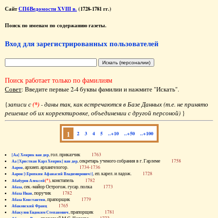
Сайт
СПбВедомости XVIII в.
(1728-1781 гг.)
Поиск по именам по содержанию газеты.
Вход для зарегистрированных пользователей
Поиск работает только по фамилиям
Совет
: Введите первые 2-4 буквы фамилии и нажмите "Искать".
{
записи с
(*)
- даны так, как встречаются в Базе Данных (т.е. не принято
решение об их корректировке, объединении с другой персоной)
}
1
2
3
4
5
..+10
..+50
..+100
, гол. приказчик
1763
[Аа] Хенрик ван дер
, секретарь ученого собрания в г. Гарлеме
1758
Аа [Христиан Карл Хенрик] ван дер
, архиеп. архангелогор.
1734-1736
Аарон
, еп. карел. и ладож.
1728
Аарон [(Еропкин Афанасий Владимирович)]
(*)
, констапель
1782
Абабуров Алексей
, сек.-майор Острогож. гусар. полка
1773
Абаза
, поручик
1782
Абаза Иван
, прапорщик
1779
Абаза Константин
1765
Абаковский Франц
, прапорщик
1781
Абакулов Евдоким Степанович