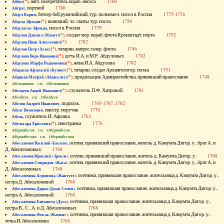
(*)
, англ. изобретатель кораб. насоса
1760
Аббот
, портной
1780
Абграт
, беглер-бей румелийский, тур. полномоч. посол в России
1775-1776
Абдул Керим
(*)
, конюший, чл. свиты тур. посла
1758
Абдула Эфенди
, посол в России
1779
Абдуласах-Эфенди
(*)
, солдат мор. кораб. флота Кронштадт. порта
1752
Абдулов Даниил (Мамет)
(*)
1782
Абдулов Иван Алексеевич
(*)
, татарин, матрос галер. флота
1746
Абдулов Петр (Асак)
(*)
, дочь И.А. и М.Р. Абдуловых
1782
Абдулова Вера Ивановна
(*)
, жена И.А. Абдулова
1782
Абдулова Марфа Родионовна
(*)
, татарин, солдат Архангелогор. полка
1751
Абдыков Афанасий (Кулмет)
(*)
, прядильщик Адмиралтейства, принявший православие
1748
Абдяков Матфей (Абдяселет)
Абезьянинов см. Обезьянинов
(*)
, служитель П.Ф. Хитровой
1781
Абелдеев Авдей Иванович
Абелдуев см. Оболдуев
, подполк.
1765-1767, 1782
Абелов Андрей Иванович
, иностр. поручик
1770
Абелс Вениамин
, служитель И. Афлика
1763
Абель
(*)
, иностранка
1776
Абельгард Христина
Абернибесов см. Обернибесов
Абернибесова см. Обернибесова
, осетин, принявший православие, житель д. Камумта Дигор. у., брат А. и
Абесаломов Василий (Басиле)
Д. Абесаломовых
1768
, осетин, принявший православие, житель д. Камумта Дигор. у.
1768
Абесаломов Ираклий (Эрекле)
, осетин, принявший православие, житель д. Камумта Дигор. у., брат А. и
Абесаломов Спиридон (Жага)
Д. Абесаломовых
1768
, осетинка, принявшая православие, жительница д. Камумта Дигор. у.,
Абесаломова Агрипина (Жантуте)
сестра Д. Абесаломовой
1768
, осетинка, принявшая православие, жительница д. Камумта Дигор. у.,
Абесаломова Дарья (Джан Семен)
сестра А. Абесаломовой
1768
, осетинка, принявшая православие, жительница д. Камумта Дигор. у.,
Абесаломова Елизавета (Дуга)
сестра В., С., А. и Д. Абесаломовых
1768
, осетинка, принявшая православие, жительница д. Камумта Дигор. у.,
Абесаломова Фекла (Жамкис)
тетка И. Абесаломова
1768