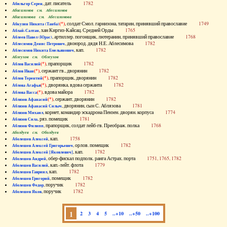
, дат. писатель
1782
Абильгор Серен
Абисаломов см. Абесаломов
Абисаломова см. Абесаломова
(*)
, солдат Смол. гарнизона, татарин, принявший православие
1749
Абкузин Никита (Танба)
, хан Киргиз-Кайсац. Средней Орды
1765
Аблай-Салтан
, артиллер. погонщик, лютеранин, принявший православие
1768
Аблеев Павел (Юрас)
, двоюрод. дядя Н.Е. Аблесимова
1782
Аблесимов Денис Петрович
, кап.
1782
Аблесимов Никита Емельянович
Аблеухов см. Облеухов
(*)
, прапорщик
1782
Аблов Василий
(*)
, сержант гв., дворянин
1782
Аблов Иван
(*)
, прапорщик, дворянин
1782
Аблов Терентий
(*)
, дворянка, вдова сержанта
1782
Аблова Агафья
(*)
, вдова майора
1782
Аблова Васса
(*)
, сержант, дворянин
1782
Аблязов Афанасий
, дворянин, сын С. Аблязова
1781
Аблязов Афанасий Силыч
, корнет, командир эскадрона Пензен. дворян. корпуса
1774
Аблязов Михаил
, ряз. помещик
1781
Аблязов Сила
, прапорщик, солдат лейб-гв. Преображ. полка
1768
Аблязов Филипп
Аболдуев см. Оболдуев
, кап.
1758
Аболешев Алексей
, орлов. помещик
1782
Аболешев Алексей Григорьевич
, кап.
1782
Аболешев Алексей [Яковлевич]
, обер-фискал подполк. ранга Астрах. порта
1751, 1765, 1782
Аболешев Андрей
, кап.-лейт. флота
1779
Аболешев Василий
, кап.
1782
Аболешев Гавриил
, помещик
1782
Аболешев Григорий
, поручик
1782
Аболешев Федор
, поручик
1782
Аболешев Яков
1
2
3
4
5
..+10
..+50
..+100