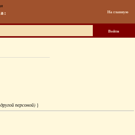
ия
На главную
ка:
Войти
 другой персоной)
}