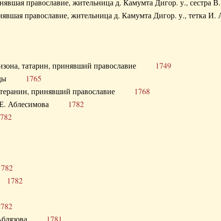
ринявшая православие, жительница д. Камумта Дигор. у., сестр
инявшая православие, жительница д. Камумта Дигор. у., тетк
арнизона, татарин, принявший православие
1749
й Орды
1765
 лютеранин, принявший православие
1768
я Н.Е. Аблесимова
1782
782
1782
та
1782
1782
С. Аблязова
1781