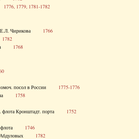
ра
1776, 1779, 1781-1782
век Е.Л. Чирикова
1766
а
1782
учика
1768
60
полномоч. посол в России
1775-1776
 посла
1758
раб. флота Кронштадт. порта
1752
лер. флота
1746
М.Р. Абдуловых
1782