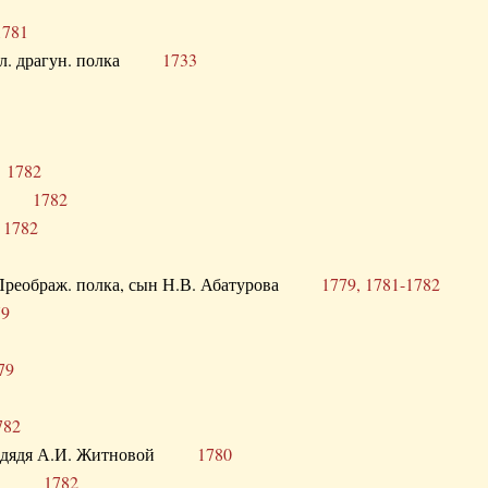
1781
опол. драгун. полка
1733
о
1782
кого
1782
а
1782
в. Преображ. полка, сын Н.В. Абатурова
1779, 1781-1782
79
79
782
од. дядя А.И. Житновой
1780
урова
1782