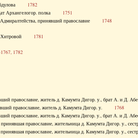
. Абдулова
1782
олдат Архангелогор. полка
1751
к Адмиралтейства, принявший православие
1748
.Ф. Хитровой
1781
-1767, 1782
явший православие, житель д. Камумта Дигор. у., брат А. и 
нявший православие, житель д. Камумта Дигор. у.
1768
явший православие, житель д. Камумта Дигор. у., брат А. и 
а, принявшая православие, жительница д. Камумта Дигор. у.,
а, принявшая православие, жительница д. Камумта Дигор. у.,