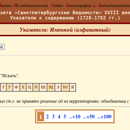
Н
И
О
Б
Б
аучно-
сследовательский
тдел
иблиографии
иблиотековеден
и
азета «Санктпетербургские Ведомости» XVIII ве
Указатели к содержанию (1728-1782 гг.)
Указатели: Именной (алфавитный)
"Искать".
Т
У
Ф
Х
Ц
Ч
Ш
Щ
Э
Ю
Я
ых (т.е. не принято решение об их корректировке, объединении с
1
2
3
4
5
..+10
..+50
..+100