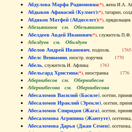
Абдулова Марфа Родионовна
(*)
, жена И.А
Абдыков Афанасий (Кулмет)
(*)
, татарин, с
Абдяков Матфей (Абдяселет)
(*)
, прядильщи
Абезьянинов см. Обезьянинов
Абелдеев Авдей Иванович
(*)
, служитель П
Абелдуев см. Оболдуев
Абелов Андрей Иванович
, подполк.
1765
Абелс Вениамин
, иностр. поручик
1770
Абель
, служитель И. Афлика
1763
Абельгард Христина
(*)
, иностранка
1776
Абернибесов см. Обернибесов
Абернибесова см. Обернибесова
Абесаломов Василий (Басиле)
, осетин, прин
Абесаломов Ираклий (Эрекле)
, осетин, при
Абесаломов Спиридон (Жага)
, осетин, прин
Абесаломова Агрипина (Жантуте)
, осетинк
Абесаломова Дарья (Джан Семен)
, осетинк