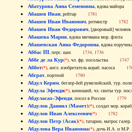
Абатурова Анна Семеновна
, вдова майо
Абашев Иван
, рейтар
1781
Абашев Иван Иванович
, ротмистр
1782
Абашев Иван Федорович
, [дворовый] чело
Абашева Мария
, вдова мичмана мор. флот
Абашевская Анна Федоровна
, вдова пор
Аббас III
, перс. шах
1734, 1736
Аббе де ла Кур
(*)
, чл. фр. посольства
1747
Аббот
(*)
, англ. изобретатель кораб. насоса
17
Абграт
, портной
1780
Абдул Керим
, беглер-бей румелийский, тур. 
Абдула Эфенди
(*)
, конюший, чл. свиты тур.
Абдуласах-Эфенди
, посол в России
1779
Абдулов Даниил (Мамет)
(*)
, солдат мор. ко
Абдулов Иван Алексеевич
(*)
1782
Абдулов Петр (Асак)
(*)
, татарин, матрос га
Абдулова Вера Ивановна
(*)
, дочь И.А. и 