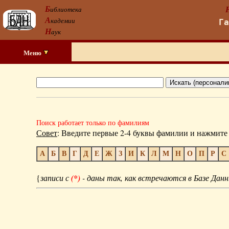
Б
иблиотека
А
кадемии
Г
Н
аук
Меню
Поиск работает только по фамилиям
Совет
: Введите первые 2-4 буквы фамилии и нажмите 
А
Б
В
Г
Д
Е
Ж
З
И
К
Л
М
Н
О
П
Р
С
{
записи с
(*)
- даны так, как встречаются в Базе Данн