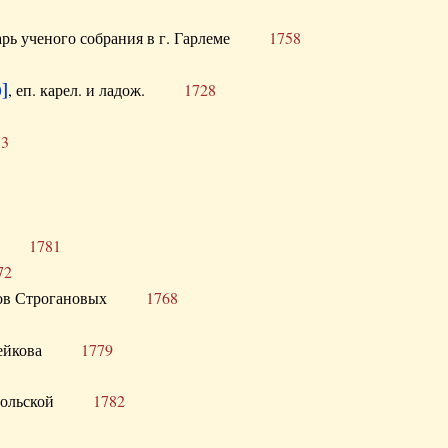
тарь ученого собрания в г. Гарлеме
1758
]
, еп. карел. и ладож.
1728
73
щик
1781
72
ронов Строгановых
1768
 Воейкова
1779
 Запольской
1782