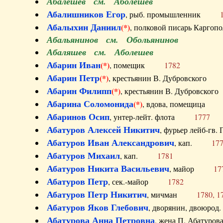
Абалешев см. Аболешев
Абалишников Егор
, рыб. промышленник
Абалыхин Даниил
(*)
, полковой писарь Карг
Абальянинов см. Обольянинов
Абаляшев см. Аболешев
Абарин Иван
(*)
, помещик
1782
Абарин Петр
(*)
, крестьянин В. Дубровског
Абарин Филипп
(*)
, крестьянин В. Дубровс
Абарина Соломонида
(*)
, вдова, помещиц
Абаринов Осип
, унтер-лейт. флота
1777
Абатуров Алексей Никитич
, фурьер лейб-г
Абатуров Иван Александрович
, кап.
17
Абатуров Михаил
, кап.
1781
Абатуров Никита Васильевич
, майор
17
Абатуров Петр
, сек.-майор
1782
Абатуров Петр Никитич
, мичман
1780, 1
Абатуров Яков Глебович
, дворянин, двоюр
Абатурова Анна Петровна
, жена П. Абат