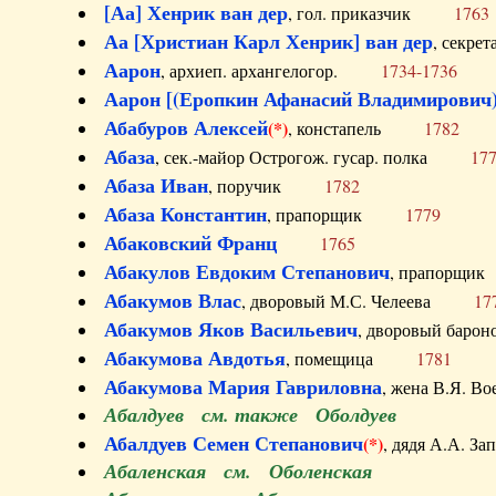
[Аа] Хенрик ван дер
, гол. приказчик
1763
Аа [Христиан Карл Хенрик] ван дер
, секре
Аарон
, архиеп. архангелогор.
1734-1736
Аарон [(Еропкин Афанасий Владимирович)
Абабуров Алексей
(*)
, констапель
1782
Абаза
, сек.-майор Острогож. гусар. полка
17
Абаза Иван
, поручик
1782
Абаза Константин
, прапорщик
1779
Абаковский Франц
1765
Абакулов Евдоким Степанович
, прапор
Абакумов Влас
, дворовый М.С. Челеева
17
Абакумов Яков Васильевич
, дворовый ба
Абакумова Авдотья
, помещица
1781
Абакумова Мария Гавриловна
, жена В.Я.
Абалдуев см. также Оболдуев
Абалдуев Семен Степанович
(*)
, дядя А.А.
Абаленская см. Оболенская