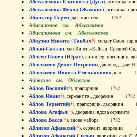
Абесаломова Елизавета (Дуга)
, осетинка, п
Абесаломова Фекла (Жамкис)
, осетинка, пр
Абильгор Серен
, дат. писатель
1782
Абисаломов см. Абесаломов
Абисаломова см. Абесаломова
Абкузин Никита (Танба)
(*)
, солдат Смол. г
Аблай-Салтан
, хан Киргиз-Кайсац. Средне
Аблеев Павел (Юрас)
, артиллер. погонщик,
Аблесимов Денис Петрович
, двоюрод. дяд
Аблесимов Никита Емельянович
, кап.
1
Аблеухов см. Облеухов
Аблов Василий
(*)
, прапорщик
1782
Аблов Иван
(*)
, сержант гв., дворянин
1782
Аблов Терентий
(*)
, прапорщик, дворянин
Аблова Агафья
(*)
, дворянка, вдова сержан
Аблова Васса
(*)
, вдова майора
1782
Аблязов Афанасий
(*)
, сержант, дворянин
Аблязов Афанасий Силыч
, дворянин, сын 