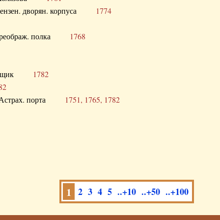
а Пензен. дворян. корпуса
1774
в. Преображ. полка
1768
помещик
1782
82
нга Астрах. порта
1751, 1765, 1782
1
2
3
4
5
..+10
..+50
..+100