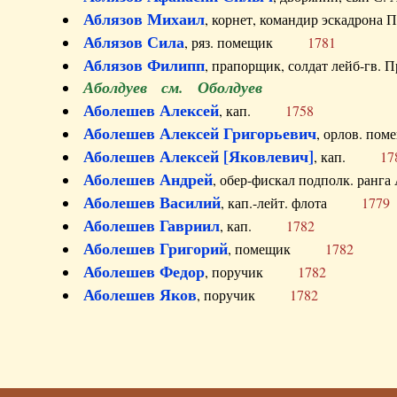
Аблязов Михаил
, корнет, командир эскадрон
Аблязов Сила
, ряз. помещик
1781
Аблязов Филипп
, прапорщик, солдат лейб-г
Аболдуев см. Оболдуев
Аболешев Алексей
, кап.
1758
Аболешев Алексей Григорьевич
, орлов. 
Аболешев Алексей [Яковлевич]
, кап.
17
Аболешев Андрей
, обер-фискал подполк. ра
Аболешев Василий
, кап.-лейт. флота
1779
Аболешев Гавриил
, кап.
1782
Аболешев Григорий
, помещик
1782
Аболешев Федор
, поручик
1782
Аболешев Яков
, поручик
1782