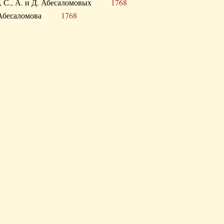
а В., С., А. и Д. Абесаломовых
1768
а И. Абесаломова
1768