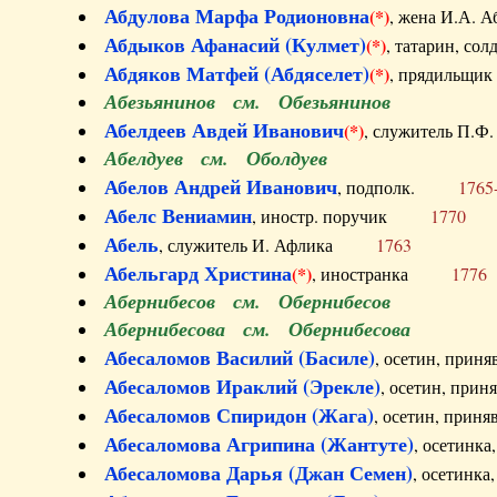
Абдулова Марфа Родионовна
(*)
, жена И.А
Абдыков Афанасий (Кулмет)
(*)
, татарин, с
Абдяков Матфей (Абдяселет)
(*)
, прядильщи
Абезьянинов см. Обезьянинов
Абелдеев Авдей Иванович
(*)
, служитель П
Абелдуев см. Оболдуев
Абелов Андрей Иванович
, подполк.
1765
Абелс Вениамин
, иностр. поручик
1770
Абель
, служитель И. Афлика
1763
Абельгард Христина
(*)
, иностранка
1776
Абернибесов см. Обернибесов
Абернибесова см. Обернибесова
Абесаломов Василий (Басиле)
, осетин, прин
Абесаломов Ираклий (Эрекле)
, осетин, при
Абесаломов Спиридон (Жага)
, осетин, прин
Абесаломова Агрипина (Жантуте)
, осетинк
Абесаломова Дарья (Джан Семен)
, осетинк