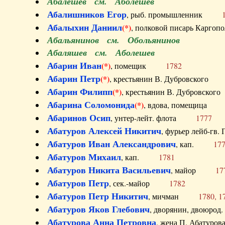
Абалешев см. Аболешев
Абалишников Егор
, рыб. промышленник
Абалыхин Даниил
(*)
, полковой писарь Карг
Абальянинов см. Обольянинов
Абаляшев см. Аболешев
Абарин Иван
(*)
, помещик
1782
Абарин Петр
(*)
, крестьянин В. Дубровског
Абарин Филипп
(*)
, крестьянин В. Дубровс
Абарина Соломонида
(*)
, вдова, помещиц
Абаринов Осип
, унтер-лейт. флота
1777
Абатуров Алексей Никитич
, фурьер лейб-г
Абатуров Иван Александрович
, кап.
17
Абатуров Михаил
, кап.
1781
Абатуров Никита Васильевич
, майор
17
Абатуров Петр
, сек.-майор
1782
Абатуров Петр Никитич
, мичман
1780, 1
Абатуров Яков Глебович
, дворянин, двоюр
Абатурова Анна Петровна
, жена П. Абат