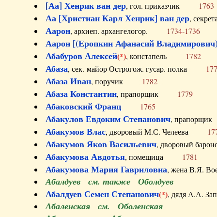
[Аа] Хенрик ван дер
, гол. приказчик
1763
Аа [Христиан Карл Хенрик] ван дер
, секре
Аарон
, архиеп. архангелогор.
1734-1736
Аарон [(Еропкин Афанасий Владимирович)
Абабуров Алексей
(*)
, констапель
1782
Абаза
, сек.-майор Острогож. гусар. полка
17
Абаза Иван
, поручик
1782
Абаза Константин
, прапорщик
1779
Абаковский Франц
1765
Абакулов Евдоким Степанович
, прапор
Абакумов Влас
, дворовый М.С. Челеева
17
Абакумов Яков Васильевич
, дворовый ба
Абакумова Авдотья
, помещица
1781
Абакумова Мария Гавриловна
, жена В.Я.
Абалдуев см. также Оболдуев
Абалдуев Семен Степанович
(*)
, дядя А.А.
Абаленская см. Оболенская