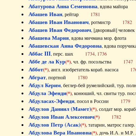
Абатурова Анна Семеновна
, вдова майо
Абашев Иван
, рейтар
1781
Абашев Иван Иванович
, ротмистр
1782
Абашев Иван Федорович
, [дворовый] чело
Абашева Мария
, вдова мичмана мор. флот
Абашевская Анна Федоровна
, вдова пор
Аббас III
, перс. шах
1734, 1736
Аббе де ла Кур
(*)
, чл. фр. посольства
1747
Аббот
(*)
, англ. изобретатель кораб. насоса
17
Абграт
, портной
1780
Абдул Керим
, беглер-бей румелийский, тур. 
Абдула Эфенди
(*)
, конюший, чл. свиты тур.
Абдуласах-Эфенди
, посол в России
1779
Абдулов Даниил (Мамет)
(*)
, солдат мор. ко
Абдулов Иван Алексеевич
(*)
1782
Абдулов Петр (Асак)
(*)
, татарин, матрос га
Абдулова Вера Ивановна
(*)
, дочь И.А. и 