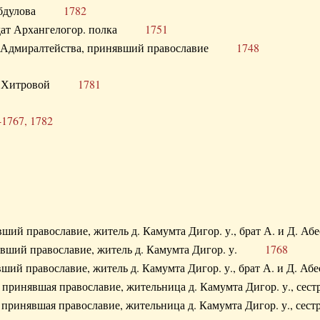
. Абдулова
1782
олдат Архангелогор. полка
1751
к Адмиралтейства, принявший православие
1748
.Ф. Хитровой
1781
-1767, 1782
явший православие, житель д. Камумта Дигор. у., брат А. и 
нявший православие, житель д. Камумта Дигор. у.
1768
явший православие, житель д. Камумта Дигор. у., брат А. и 
а, принявшая православие, жительница д. Камумта Дигор. у.,
а, принявшая православие, жительница д. Камумта Дигор. у.,