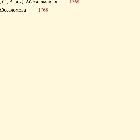
а В., С., А. и Д. Абесаломовых
1768
а И. Абесаломова
1768