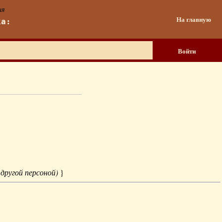
ия
На главную
ка:
Войти
 другой персоной)
}