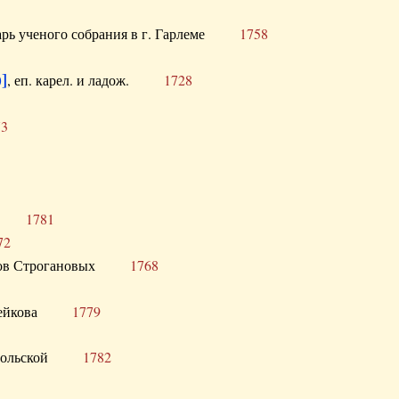
тарь ученого собрания в г. Гарлеме
1758
]
, еп. карел. и ладож.
1728
73
щик
1781
72
ронов Строгановых
1768
 Воейкова
1779
 Запольской
1782