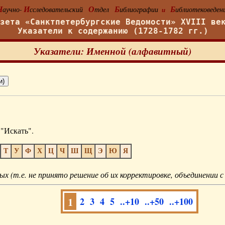
Н
И
О
Б
Б
аучно-
сследовательский
тдел
иблиографии
иблиотековеден
и
азета «Санктпетербургские Ведомости» XVIII ве
Указатели к содержанию (1728-1782 гг.)
Указатели: Именной (алфавитный)
"Искать".
Т
У
Ф
Х
Ц
Ч
Ш
Щ
Э
Ю
Я
ых (т.е. не принято решение об их корректировке, объединении с
1
2
3
4
5
..+10
..+50
..+100