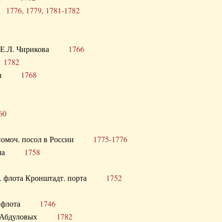
ра
1776, 1779, 1781-1782
век Е.Л. Чирикова
1766
а
1782
учика
1768
60
полномоч. посол в России
1775-1776
 посла
1758
раб. флота Кронштадт. порта
1752
лер. флота
1746
М.Р. Абдуловых
1782