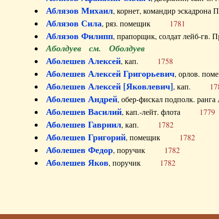
Аблязов Михаил
, корнет, командир эскадрон
Аблязов Сила
, ряз. помещик
1781
Аблязов Филипп
, прапорщик, солдат лейб-г
Аболдуев см. Оболдуев
Аболешев Алексей
, кап.
1758
Аболешев Алексей Григорьевич
, орлов. 
Аболешев Алексей [Яковлевич]
, кап.
17
Аболешев Андрей
, обер-фискал подполк. ра
Аболешев Василий
, кап.-лейт. флота
1779
Аболешев Гавриил
, кап.
1782
Аболешев Григорий
, помещик
1782
Аболешев Федор
, поручик
1782
Аболешев Яков
, поручик
1782