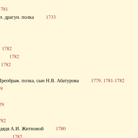
1781
опол. драгун. полка
1733
о
1782
кого
1782
а
1782
в. Преображ. полка, сын Н.В. Абатурова
1779, 1781-1782
79
79
782
од. дядя А.И. Житновой
1780
урова
1782