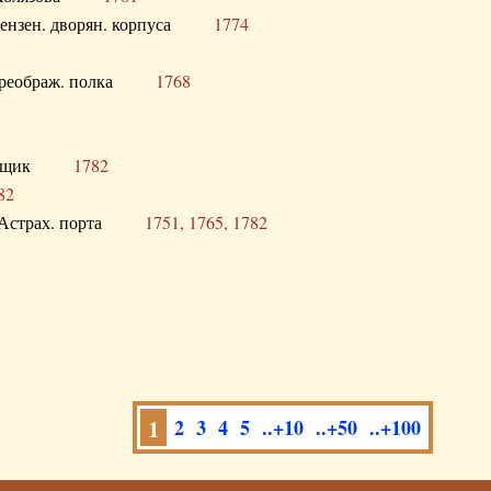
а Пензен. дворян. корпуса
1774
в. Преображ. полка
1768
помещик
1782
82
нга Астрах. порта
1751, 1765, 1782
1
2
3
4
5
..+10
..+50
..+100