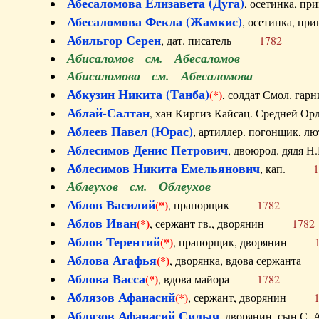
Абесаломова Елизавета (Дуга)
, осетинка, п
Абесаломова Фекла (Жамкис)
, осетинка, пр
Абильгор Серен
, дат. писатель
1782
Абисаломов см. Абесаломов
Абисаломова см. Абесаломова
Абкузин Никита (Танба)
(*)
, солдат Смол. г
Аблай-Салтан
, хан Киргиз-Кайсац. Средне
Аблеев Павел (Юрас)
, артиллер. погонщик,
Аблесимов Денис Петрович
, двоюрод. дяд
Аблесимов Никита Емельянович
, кап.
1
Аблеухов см. Облеухов
Аблов Василий
(*)
, прапорщик
1782
Аблов Иван
(*)
, сержант гв., дворянин
1782
Аблов Терентий
(*)
, прапорщик, дворянин
Аблова Агафья
(*)
, дворянка, вдова сержан
Аблова Васса
(*)
, вдова майора
1782
Аблязов Афанасий
(*)
, сержант, дворянин
Аблязов Афанасий Силыч
, дворянин, сын 