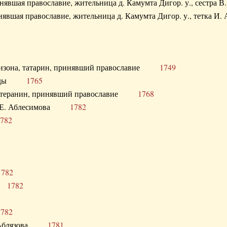
ринявшая православие, жительница д. Камумта Дигор. у., сестр
инявшая православие, жительница д. Камумта Дигор. у., тетк
арнизона, татарин, принявший православие
1749
й Орды
1765
 лютеранин, принявший православие
1768
я Н.Е. Аблесимова
1782
782
1782
та
1782
1782
С. Аблязова
1781