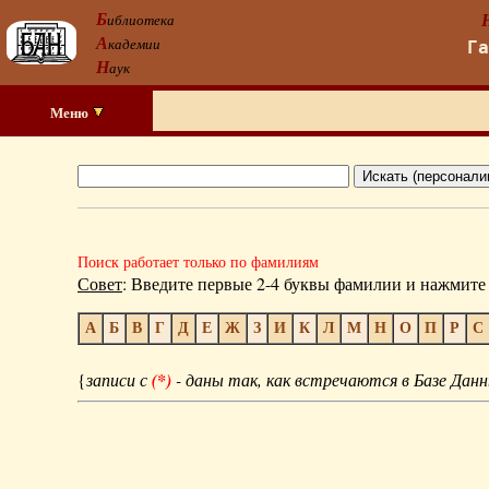
Б
иблиотека
А
кадемии
Г
Н
аук
Меню
Поиск работает только по фамилиям
Совет
: Введите первые 2-4 буквы фамилии и нажмите 
А
Б
В
Г
Д
Е
Ж
З
И
К
Л
М
Н
О
П
Р
С
{
записи с
(*)
- даны так, как встречаются в Базе Данн