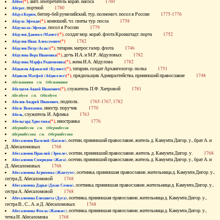
(*)
, англ. изобретатель кораб. насоса
1760
Аббот
, портной
1780
Абграт
, беглер-бей румелийский, тур. полномоч. посол в России
1775-1776
Абдул Керим
(*)
, конюший, чл. свиты тур. посла
1758
Абдула Эфенди
, посол в России
1779
Абдуласах-Эфенди
(*)
, солдат мор. кораб. флота Кронштадт. порта
1752
Абдулов Даниил (Мамет)
(*)
1782
Абдулов Иван Алексеевич
(*)
, татарин, матрос галер. флота
1746
Абдулов Петр (Асак)
(*)
, дочь И.А. и М.Р. Абдуловых
1782
Абдулова Вера Ивановна
(*)
, жена И.А. Абдулова
1782
Абдулова Марфа Родионовна
(*)
, татарин, солдат Архангелогор. полка
1751
Абдыков Афанасий (Кулмет)
(*)
, прядильщик Адмиралтейства, принявший православие
1748
Абдяков Матфей (Абдяселет)
Абезьянинов см. Обезьянинов
(*)
, служитель П.Ф. Хитровой
1781
Абелдеев Авдей Иванович
Абелдуев см. Оболдуев
, подполк.
1765-1767, 1782
Абелов Андрей Иванович
, иностр. поручик
1770
Абелс Вениамин
, служитель И. Афлика
1763
Абель
(*)
, иностранка
1776
Абельгард Христина
Абернибесов см. Обернибесов
Абернибесова см. Обернибесова
, осетин, принявший православие, житель д. Камумта Дигор. у., брат А. и
Абесаломов Василий (Басиле)
Д. Абесаломовых
1768
, осетин, принявший православие, житель д. Камумта Дигор. у.
1768
Абесаломов Ираклий (Эрекле)
, осетин, принявший православие, житель д. Камумта Дигор. у., брат А. и
Абесаломов Спиридон (Жага)
Д. Абесаломовых
1768
, осетинка, принявшая православие, жительница д. Камумта Дигор. у.,
Абесаломова Агрипина (Жантуте)
сестра Д. Абесаломовой
1768
, осетинка, принявшая православие, жительница д. Камумта Дигор. у.,
Абесаломова Дарья (Джан Семен)
сестра А. Абесаломовой
1768
, осетинка, принявшая православие, жительница д. Камумта Дигор. у.,
Абесаломова Елизавета (Дуга)
сестра В., С., А. и Д. Абесаломовых
1768
, осетинка, принявшая православие, жительница д. Камумта Дигор. у.,
Абесаломова Фекла (Жамкис)
тетка И. Абесаломова
1768