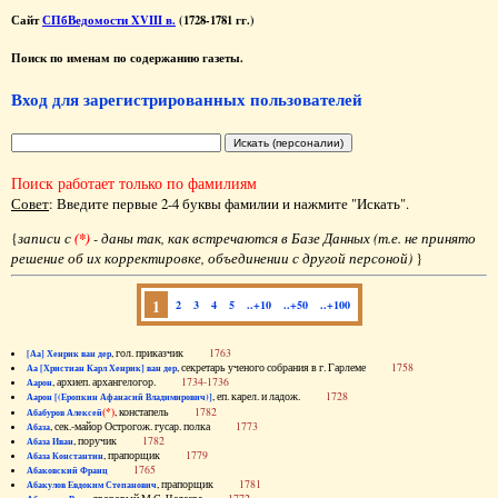
Сайт
СПбВедомости XVIII в.
(1728-1781 гг.)
Поиск по именам по содержанию газеты.
Вход для зарегистрированных пользователей
Поиск работает только по фамилиям
Совет
: Введите первые 2-4 буквы фамилии и нажмите "Искать".
{
записи с
(*)
- даны так, как встречаются в Базе Данных (т.е. не принято
решение об их корректировке, объединении с другой персоной)
}
1
2
3
4
5
..+10
..+50
..+100
, гол. приказчик
1763
[Аа] Хенрик ван дер
, секретарь ученого собрания в г. Гарлеме
1758
Аа [Христиан Карл Хенрик] ван дер
, архиеп. архангелогор.
1734-1736
Аарон
, еп. карел. и ладож.
1728
Аарон [(Еропкин Афанасий Владимирович)]
(*)
, констапель
1782
Абабуров Алексей
, сек.-майор Острогож. гусар. полка
1773
Абаза
, поручик
1782
Абаза Иван
, прапорщик
1779
Абаза Константин
1765
Абаковский Франц
, прапорщик
1781
Абакулов Евдоким Степанович