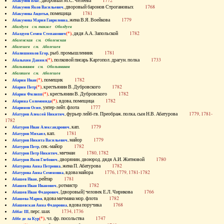
, дворовый М.С. Челеева
1772
Абакумов Влас
, дворовый баронов Строгановых
1768
Абакумов Яков Васильевич
, помещица
1781
Абакумова Авдотья
, жена В.Я. Воейкова
1779
Абакумова Мария Гавриловна
Абалдуев см. также Оболдуев
(*)
, дядя А.А. Запольской
1782
Абалдуев Семен Степанович
Абаленская см. Оболенская
Абалешев см. Аболешев
, рыб. промышленник
1781
Абалишников Егор
(*)
, полковой писарь Каргопол. драгун. полка
1733
Абалыхин Даниил
Абальянинов см. Обольянинов
Абаляшев см. Аболешев
(*)
, помещик
1782
Абарин Иван
(*)
, крестьянин В. Дубровского
1782
Абарин Петр
(*)
, крестьянин В. Дубровского
1782
Абарин Филипп
(*)
, вдова, помещица
1782
Абарина Соломонида
, унтер-лейт. флота
1777
Абаринов Осип
, фурьер лейб-гв. Преображ. полка, сын Н.В. Абатурова
1779, 1781-
Абатуров Алексей Никитич
1782
, кап.
1779
Абатуров Иван Александрович
, кап.
1781
Абатуров Михаил
, майор
1779
Абатуров Никита Васильевич
, сек.-майор
1782
Абатуров Петр
, мичман
1780, 1782
Абатуров Петр Никитич
, дворянин, двоюрод. дядя А.И. Житновой
1780
Абатуров Яков Глебович
, жена П. Абатурова
1782
Абатурова Анна Петровна
, вдова майора
1776, 1779, 1781-1782
Абатурова Анна Семеновна
, рейтар
1781
Абашев Иван
, ротмистр
1782
Абашев Иван Иванович
, [дворовый] человек Е.Л. Чирикова
1766
Абашев Иван Федорович
, вдова мичмана мор. флота
1782
Абашева Мария
, вдова поручика
1768
Абашевская Анна Федоровна
, перс. шах
1734, 1736
Аббас III
(*)
, чл. фр. посольства
1747
Аббе де ла Кур