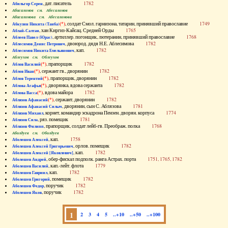
, дат. писатель
1782
Абильгор Серен
Абисаломов см. Абесаломов
Абисаломова см. Абесаломова
(*)
, солдат Смол. гарнизона, татарин, принявший православие
1749
Абкузин Никита (Танба)
, хан Киргиз-Кайсац. Средней Орды
1765
Аблай-Салтан
, артиллер. погонщик, лютеранин, принявший православие
1768
Аблеев Павел (Юрас)
, двоюрод. дядя Н.Е. Аблесимова
1782
Аблесимов Денис Петрович
, кап.
1782
Аблесимов Никита Емельянович
Аблеухов см. Облеухов
(*)
, прапорщик
1782
Аблов Василий
(*)
, сержант гв., дворянин
1782
Аблов Иван
(*)
, прапорщик, дворянин
1782
Аблов Терентий
(*)
, дворянка, вдова сержанта
1782
Аблова Агафья
(*)
, вдова майора
1782
Аблова Васса
(*)
, сержант, дворянин
1782
Аблязов Афанасий
, дворянин, сын С. Аблязова
1781
Аблязов Афанасий Силыч
, корнет, командир эскадрона Пензен. дворян. корпуса
1774
Аблязов Михаил
, ряз. помещик
1781
Аблязов Сила
, прапорщик, солдат лейб-гв. Преображ. полка
1768
Аблязов Филипп
Аболдуев см. Оболдуев
, кап.
1758
Аболешев Алексей
, орлов. помещик
1782
Аболешев Алексей Григорьевич
, кап.
1782
Аболешев Алексей [Яковлевич]
, обер-фискал подполк. ранга Астрах. порта
1751, 1765, 1782
Аболешев Андрей
, кап.-лейт. флота
1779
Аболешев Василий
, кап.
1782
Аболешев Гавриил
, помещик
1782
Аболешев Григорий
, поручик
1782
Аболешев Федор
, поручик
1782
Аболешев Яков
1
2
3
4
5
..+10
..+50
..+100