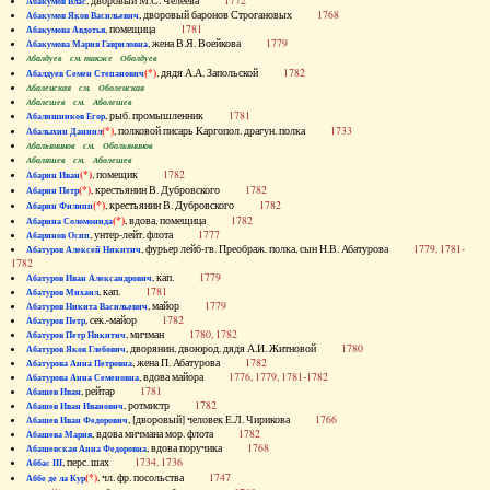
, дворовый М.С. Челеева
1772
Абакумов Влас
, дворовый баронов Строгановых
1768
Абакумов Яков Васильевич
, помещица
1781
Абакумова Авдотья
, жена В.Я. Воейкова
1779
Абакумова Мария Гавриловна
Абалдуев см. также Оболдуев
(*)
, дядя А.А. Запольской
1782
Абалдуев Семен Степанович
Абаленская см. Оболенская
Абалешев см. Аболешев
, рыб. промышленник
1781
Абалишников Егор
(*)
, полковой писарь Каргопол. драгун. полка
1733
Абалыхин Даниил
Абальянинов см. Обольянинов
Абаляшев см. Аболешев
(*)
, помещик
1782
Абарин Иван
(*)
, крестьянин В. Дубровского
1782
Абарин Петр
(*)
, крестьянин В. Дубровского
1782
Абарин Филипп
(*)
, вдова, помещица
1782
Абарина Соломонида
, унтер-лейт. флота
1777
Абаринов Осип
, фурьер лейб-гв. Преображ. полка, сын Н.В. Абатурова
1779, 1781-
Абатуров Алексей Никитич
1782
, кап.
1779
Абатуров Иван Александрович
, кап.
1781
Абатуров Михаил
, майор
1779
Абатуров Никита Васильевич
, сек.-майор
1782
Абатуров Петр
, мичман
1780, 1782
Абатуров Петр Никитич
, дворянин, двоюрод. дядя А.И. Житновой
1780
Абатуров Яков Глебович
, жена П. Абатурова
1782
Абатурова Анна Петровна
, вдова майора
1776, 1779, 1781-1782
Абатурова Анна Семеновна
, рейтар
1781
Абашев Иван
, ротмистр
1782
Абашев Иван Иванович
, [дворовый] человек Е.Л. Чирикова
1766
Абашев Иван Федорович
, вдова мичмана мор. флота
1782
Абашева Мария
, вдова поручика
1768
Абашевская Анна Федоровна
, перс. шах
1734, 1736
Аббас III
(*)
, чл. фр. посольства
1747
Аббе де ла Кур