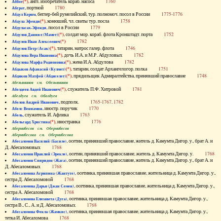
(*)
, англ. изобретатель кораб. насоса
1760
Аббот
, портной
1780
Абграт
, беглер-бей румелийский, тур. полномоч. посол в России
1775-1776
Абдул Керим
(*)
, конюший, чл. свиты тур. посла
1758
Абдула Эфенди
, посол в России
1779
Абдуласах-Эфенди
(*)
, солдат мор. кораб. флота Кронштадт. порта
1752
Абдулов Даниил (Мамет)
(*)
1782
Абдулов Иван Алексеевич
(*)
, татарин, матрос галер. флота
1746
Абдулов Петр (Асак)
(*)
, дочь И.А. и М.Р. Абдуловых
1782
Абдулова Вера Ивановна
(*)
, жена И.А. Абдулова
1782
Абдулова Марфа Родионовна
(*)
, татарин, солдат Архангелогор. полка
1751
Абдыков Афанасий (Кулмет)
(*)
, прядильщик Адмиралтейства, принявший православие
1748
Абдяков Матфей (Абдяселет)
Абезьянинов см. Обезьянинов
(*)
, служитель П.Ф. Хитровой
1781
Абелдеев Авдей Иванович
Абелдуев см. Оболдуев
, подполк.
1765-1767, 1782
Абелов Андрей Иванович
, иностр. поручик
1770
Абелс Вениамин
, служитель И. Афлика
1763
Абель
(*)
, иностранка
1776
Абельгард Христина
Абернибесов см. Обернибесов
Абернибесова см. Обернибесова
, осетин, принявший православие, житель д. Камумта Дигор. у., брат А. и
Абесаломов Василий (Басиле)
Д. Абесаломовых
1768
, осетин, принявший православие, житель д. Камумта Дигор. у.
1768
Абесаломов Ираклий (Эрекле)
, осетин, принявший православие, житель д. Камумта Дигор. у., брат А. и
Абесаломов Спиридон (Жага)
Д. Абесаломовых
1768
, осетинка, принявшая православие, жительница д. Камумта Дигор. у.,
Абесаломова Агрипина (Жантуте)
сестра Д. Абесаломовой
1768
, осетинка, принявшая православие, жительница д. Камумта Дигор. у.,
Абесаломова Дарья (Джан Семен)
сестра А. Абесаломовой
1768
, осетинка, принявшая православие, жительница д. Камумта Дигор. у.,
Абесаломова Елизавета (Дуга)
сестра В., С., А. и Д. Абесаломовых
1768
, осетинка, принявшая православие, жительница д. Камумта Дигор. у.,
Абесаломова Фекла (Жамкис)
тетка И. Абесаломова
1768