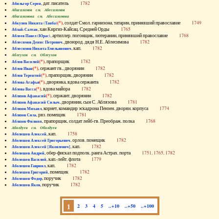
, дат. писатель
1782
Абильгор Серен
Абисаломов см. Абесаломов
Абисаломова см. Абесаломова
(*)
, солдат Смол. гарнизона, татарин, принявший православие
1749
Абкузин Никита (Танба)
, хан Киргиз-Кайсац. Средней Орды
1765
Аблай-Салтан
, артиллер. погонщик, лютеранин, принявший православие
1768
Аблеев Павел (Юрас)
, двоюрод. дядя Н.Е. Аблесимова
1782
Аблесимов Денис Петрович
, кап.
1782
Аблесимов Никита Емельянович
Аблеухов см. Облеухов
(*)
, прапорщик
1782
Аблов Василий
(*)
, сержант гв., дворянин
1782
Аблов Иван
(*)
, прапорщик, дворянин
1782
Аблов Терентий
(*)
, дворянка, вдова сержанта
1782
Аблова Агафья
(*)
, вдова майора
1782
Аблова Васса
(*)
, сержант, дворянин
1782
Аблязов Афанасий
, дворянин, сын С. Аблязова
1781
Аблязов Афанасий Силыч
, корнет, командир эскадрона Пензен. дворян. корпуса
1774
Аблязов Михаил
, ряз. помещик
1781
Аблязов Сила
, прапорщик, солдат лейб-гв. Преображ. полка
1768
Аблязов Филипп
Аболдуев см. Оболдуев
, кап.
1758
Аболешев Алексей
, орлов. помещик
1782
Аболешев Алексей Григорьевич
, кап.
1782
Аболешев Алексей [Яковлевич]
, обер-фискал подполк. ранга Астрах. порта
1751, 1765, 1782
Аболешев Андрей
, кап.-лейт. флота
1779
Аболешев Василий
, кап.
1782
Аболешев Гавриил
, помещик
1782
Аболешев Григорий
, поручик
1782
Аболешев Федор
, поручик
1782
Аболешев Яков
1
2
3
4
5
..+10
..+50
..+100