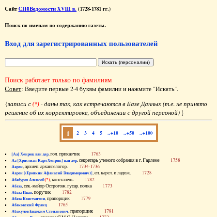
Сайт
СПбВедомости XVIII в.
(1728-1781 гг.)
Поиск по именам по содержанию газеты.
Вход для зарегистрированных пользователей
Поиск работает только по фамилиям
Совет
: Введите первые 2-4 буквы фамилии и нажмите "Искать".
{
записи с
(*)
- даны так, как встречаются в Базе Данных (т.е. не принято
решение об их корректировке, объединении с другой персоной)
}
1
2
3
4
5
..+10
..+50
..+100
, гол. приказчик
1763
[Аа] Хенрик ван дер
, секретарь ученого собрания в г. Гарлеме
1758
Аа [Христиан Карл Хенрик] ван дер
, архиеп. архангелогор.
1734-1736
Аарон
, еп. карел. и ладож.
1728
Аарон [(Еропкин Афанасий Владимирович)]
(*)
, констапель
1782
Абабуров Алексей
, сек.-майор Острогож. гусар. полка
1773
Абаза
, поручик
1782
Абаза Иван
, прапорщик
1779
Абаза Константин
1765
Абаковский Франц
, прапорщик
1781
Абакулов Евдоким Степанович