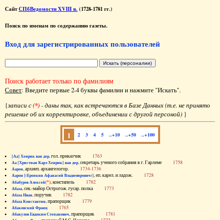
Сайт
СПбВедомости XVIII в.
(1728-1781 гг.)
Поиск по именам по содержанию газеты.
Вход для зарегистрированных пользователей
Поиск работает только по фамилиям
Совет
: Введите первые 2-4 буквы фамилии и нажмите "Искать".
{
записи с
(*)
- даны так, как встречаются в Базе Данных (т.е. не принято
решение об их корректировке, объединении с другой персоной)
}
1
2
3
4
5
..+10
..+50
..+100
, гол. приказчик
1763
[Аа] Хенрик ван дер
, секретарь ученого собрания в г. Гарлеме
1758
Аа [Христиан Карл Хенрик] ван дер
, архиеп. архангелогор.
1734-1736
Аарон
, еп. карел. и ладож.
1728
Аарон [(Еропкин Афанасий Владимирович)]
(*)
, констапель
1782
Абабуров Алексей
, сек.-майор Острогож. гусар. полка
1773
Абаза
, поручик
1782
Абаза Иван
, прапорщик
1779
Абаза Константин
1765
Абаковский Франц
, прапорщик
1781
Абакулов Евдоким Степанович