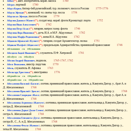
(*)
, англ. изобретатель кораб. насоса
1760
Аббот
, портной
1780
Абграт
, беглер-бей румелийский, тур. полномоч. посол в России
1775-1776
Абдул Керим
(*)
, конюший, чл. свиты тур. посла
1758
Абдула Эфенди
, посол в России
1779
Абдуласах-Эфенди
(*)
, солдат мор. кораб. флота Кронштадт. порта
1752
Абдулов Даниил (Мамет)
(*)
1782
Абдулов Иван Алексеевич
(*)
, татарин, матрос галер. флота
1746
Абдулов Петр (Асак)
(*)
, дочь И.А. и М.Р. Абдуловых
1782
Абдулова Вера Ивановна
(*)
, жена И.А. Абдулова
1782
Абдулова Марфа Родионовна
(*)
, татарин, солдат Архангелогор. полка
1751
Абдыков Афанасий (Кулмет)
(*)
, прядильщик Адмиралтейства, принявший православие
1748
Абдяков Матфей (Абдяселет)
Абезьянинов см. Обезьянинов
(*)
, служитель П.Ф. Хитровой
1781
Абелдеев Авдей Иванович
Абелдуев см. Оболдуев
, подполк.
1765-1767, 1782
Абелов Андрей Иванович
, иностр. поручик
1770
Абелс Вениамин
, служитель И. Афлика
1763
Абель
(*)
, иностранка
1776
Абельгард Христина
Абернибесов см. Обернибесов
Абернибесова см. Обернибесова
, осетин, принявший православие, житель д. Камумта Дигор. у., брат А. и
Абесаломов Василий (Басиле)
Д. Абесаломовых
1768
, осетин, принявший православие, житель д. Камумта Дигор. у.
1768
Абесаломов Ираклий (Эрекле)
, осетин, принявший православие, житель д. Камумта Дигор. у., брат А. и
Абесаломов Спиридон (Жага)
Д. Абесаломовых
1768
, осетинка, принявшая православие, жительница д. Камумта Дигор. у.,
Абесаломова Агрипина (Жантуте)
сестра Д. Абесаломовой
1768
, осетинка, принявшая православие, жительница д. Камумта Дигор. у.,
Абесаломова Дарья (Джан Семен)
сестра А. Абесаломовой
1768
, осетинка, принявшая православие, жительница д. Камумта Дигор. у.,
Абесаломова Елизавета (Дуга)
сестра В., С., А. и Д. Абесаломовых
1768
, осетинка, принявшая православие, жительница д. Камумта Дигор. у.,
Абесаломова Фекла (Жамкис)
тетка И. Абесаломова
1768