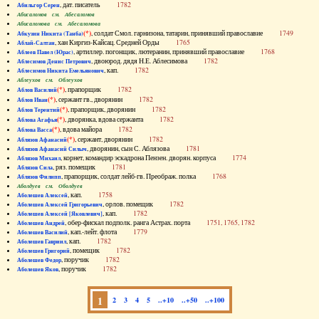
, дат. писатель
1782
Абильгор Серен
Абисаломов см. Абесаломов
Абисаломова см. Абесаломова
(*)
, солдат Смол. гарнизона, татарин, принявший православие
1749
Абкузин Никита (Танба)
, хан Киргиз-Кайсац. Средней Орды
1765
Аблай-Салтан
, артиллер. погонщик, лютеранин, принявший православие
1768
Аблеев Павел (Юрас)
, двоюрод. дядя Н.Е. Аблесимова
1782
Аблесимов Денис Петрович
, кап.
1782
Аблесимов Никита Емельянович
Аблеухов см. Облеухов
(*)
, прапорщик
1782
Аблов Василий
(*)
, сержант гв., дворянин
1782
Аблов Иван
(*)
, прапорщик, дворянин
1782
Аблов Терентий
(*)
, дворянка, вдова сержанта
1782
Аблова Агафья
(*)
, вдова майора
1782
Аблова Васса
(*)
, сержант, дворянин
1782
Аблязов Афанасий
, дворянин, сын С. Аблязова
1781
Аблязов Афанасий Силыч
, корнет, командир эскадрона Пензен. дворян. корпуса
1774
Аблязов Михаил
, ряз. помещик
1781
Аблязов Сила
, прапорщик, солдат лейб-гв. Преображ. полка
1768
Аблязов Филипп
Аболдуев см. Оболдуев
, кап.
1758
Аболешев Алексей
, орлов. помещик
1782
Аболешев Алексей Григорьевич
, кап.
1782
Аболешев Алексей [Яковлевич]
, обер-фискал подполк. ранга Астрах. порта
1751, 1765, 1782
Аболешев Андрей
, кап.-лейт. флота
1779
Аболешев Василий
, кап.
1782
Аболешев Гавриил
, помещик
1782
Аболешев Григорий
, поручик
1782
Аболешев Федор
, поручик
1782
Аболешев Яков
1
2
3
4
5
..+10
..+50
..+100