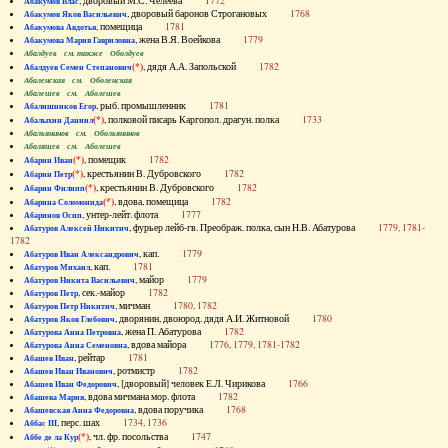
, дворовый М.С. Челеева
1772
Абакумов Влас
, дворовый баронов Строгановых
1768
Абакумов Яков Васильевич
, помещица
1781
Абакумова Авдотья
, жена В.Я. Воейкова
1779
Абакумова Мария Гавриловна
Абалдуев см. также Оболдуев
(*)
, дядя А.А. Запольской
1782
Абалдуев Семен Степанович
Абаленская см. Оболенская
Абалешев см. Аболешев
, рыб. промышленник
1781
Абалишников Егор
(*)
, полковой писарь Каргопол. драгун. полка
1733
Абалыхин Даниил
Абальянинов см. Обольянинов
Абаляшев см. Аболешев
(*)
, помещик
1782
Абарин Иван
(*)
, крестьянин В. Дубровского
1782
Абарин Петр
(*)
, крестьянин В. Дубровского
1782
Абарин Филипп
(*)
, вдова, помещица
1782
Абарина Соломонида
, унтер-лейт. флота
1777
Абаринов Осип
, фурьер лейб-гв. Преображ. полка, сын Н.В. Абатурова
1779, 1781-
Абатуров Алексей Никитич
1782
, кап.
1779
Абатуров Иван Александрович
, кап.
1781
Абатуров Михаил
, майор
1779
Абатуров Никита Васильевич
, сек.-майор
1782
Абатуров Петр
, мичман
1780, 1782
Абатуров Петр Никитич
, дворянин, двоюрод. дядя А.И. Житновой
1780
Абатуров Яков Глебович
, жена П. Абатурова
1782
Абатурова Анна Петровна
, вдова майора
1776, 1779, 1781-1782
Абатурова Анна Семеновна
, рейтар
1781
Абашев Иван
, ротмистр
1782
Абашев Иван Иванович
, [дворовый] человек Е.Л. Чирикова
1766
Абашев Иван Федорович
, вдова мичмана мор. флота
1782
Абашева Мария
, вдова поручика
1768
Абашевская Анна Федоровна
, перс. шах
1734, 1736
Аббас III
(*)
, чл. фр. посольства
1747
Аббе де ла Кур