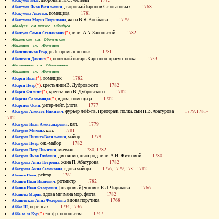
, дворовый М.С. Челеева
1772
Абакумов Влас
, дворовый баронов Строгановых
1768
Абакумов Яков Васильевич
, помещица
1781
Абакумова Авдотья
, жена В.Я. Воейкова
1779
Абакумова Мария Гавриловна
Абалдуев см. также Оболдуев
(*)
, дядя А.А. Запольской
1782
Абалдуев Семен Степанович
Абаленская см. Оболенская
Абалешев см. Аболешев
, рыб. промышленник
1781
Абалишников Егор
(*)
, полковой писарь Каргопол. драгун. полка
1733
Абалыхин Даниил
Абальянинов см. Обольянинов
Абаляшев см. Аболешев
(*)
, помещик
1782
Абарин Иван
(*)
, крестьянин В. Дубровского
1782
Абарин Петр
(*)
, крестьянин В. Дубровского
1782
Абарин Филипп
(*)
, вдова, помещица
1782
Абарина Соломонида
, унтер-лейт. флота
1777
Абаринов Осип
, фурьер лейб-гв. Преображ. полка, сын Н.В. Абатурова
1779, 1781-
Абатуров Алексей Никитич
1782
, кап.
1779
Абатуров Иван Александрович
, кап.
1781
Абатуров Михаил
, майор
1779
Абатуров Никита Васильевич
, сек.-майор
1782
Абатуров Петр
, мичман
1780, 1782
Абатуров Петр Никитич
, дворянин, двоюрод. дядя А.И. Житновой
1780
Абатуров Яков Глебович
, жена П. Абатурова
1782
Абатурова Анна Петровна
, вдова майора
1776, 1779, 1781-1782
Абатурова Анна Семеновна
, рейтар
1781
Абашев Иван
, ротмистр
1782
Абашев Иван Иванович
, [дворовый] человек Е.Л. Чирикова
1766
Абашев Иван Федорович
, вдова мичмана мор. флота
1782
Абашева Мария
, вдова поручика
1768
Абашевская Анна Федоровна
, перс. шах
1734, 1736
Аббас III
(*)
, чл. фр. посольства
1747
Аббе де ла Кур