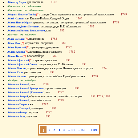
, дат. писатель
1782
Абильгор Серен
Абисаломов см. Абесаломов
Абисаломова см. Абесаломова
(*)
, солдат Смол. гарнизона, татарин, принявший православие
1749
Абкузин Никита (Танба)
, хан Киргиз-Кайсац. Средней Орды
1765
Аблай-Салтан
, артиллер. погонщик, лютеранин, принявший православие
1768
Аблеев Павел (Юрас)
, двоюрод. дядя Н.Е. Аблесимова
1782
Аблесимов Денис Петрович
, кап.
1782
Аблесимов Никита Емельянович
Аблеухов см. Облеухов
(*)
, прапорщик
1782
Аблов Василий
(*)
, сержант гв., дворянин
1782
Аблов Иван
(*)
, прапорщик, дворянин
1782
Аблов Терентий
(*)
, дворянка, вдова сержанта
1782
Аблова Агафья
(*)
, вдова майора
1782
Аблова Васса
(*)
, сержант, дворянин
1782
Аблязов Афанасий
, дворянин, сын С. Аблязова
1781
Аблязов Афанасий Силыч
, корнет, командир эскадрона Пензен. дворян. корпуса
1774
Аблязов Михаил
, ряз. помещик
1781
Аблязов Сила
, прапорщик, солдат лейб-гв. Преображ. полка
1768
Аблязов Филипп
Аболдуев см. Оболдуев
, кап.
1758
Аболешев Алексей
, орлов. помещик
1782
Аболешев Алексей Григорьевич
, кап.
1782
Аболешев Алексей [Яковлевич]
, обер-фискал подполк. ранга Астрах. порта
1751, 1765, 1782
Аболешев Андрей
, кап.-лейт. флота
1779
Аболешев Василий
, кап.
1782
Аболешев Гавриил
, помещик
1782
Аболешев Григорий
, поручик
1782
Аболешев Федор
, поручик
1782
Аболешев Яков
1
2
3
4
5
..+10
..+50
..+100