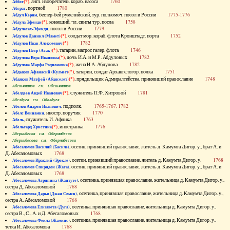
(*)
, англ. изобретатель кораб. насоса
1760
Аббот
, портной
1780
Абграт
, беглер-бей румелийский, тур. полномоч. посол в России
1775-1776
Абдул Керим
(*)
, конюший, чл. свиты тур. посла
1758
Абдула Эфенди
, посол в России
1779
Абдуласах-Эфенди
(*)
, солдат мор. кораб. флота Кронштадт. порта
1752
Абдулов Даниил (Мамет)
(*)
1782
Абдулов Иван Алексеевич
(*)
, татарин, матрос галер. флота
1746
Абдулов Петр (Асак)
(*)
, дочь И.А. и М.Р. Абдуловых
1782
Абдулова Вера Ивановна
(*)
, жена И.А. Абдулова
1782
Абдулова Марфа Родионовна
(*)
, татарин, солдат Архангелогор. полка
1751
Абдыков Афанасий (Кулмет)
(*)
, прядильщик Адмиралтейства, принявший православие
1748
Абдяков Матфей (Абдяселет)
Абезьянинов см. Обезьянинов
(*)
, служитель П.Ф. Хитровой
1781
Абелдеев Авдей Иванович
Абелдуев см. Оболдуев
, подполк.
1765-1767, 1782
Абелов Андрей Иванович
, иностр. поручик
1770
Абелс Вениамин
, служитель И. Афлика
1763
Абель
(*)
, иностранка
1776
Абельгард Христина
Абернибесов см. Обернибесов
Абернибесова см. Обернибесова
, осетин, принявший православие, житель д. Камумта Дигор. у., брат А. и
Абесаломов Василий (Басиле)
Д. Абесаломовых
1768
, осетин, принявший православие, житель д. Камумта Дигор. у.
1768
Абесаломов Ираклий (Эрекле)
, осетин, принявший православие, житель д. Камумта Дигор. у., брат А. и
Абесаломов Спиридон (Жага)
Д. Абесаломовых
1768
, осетинка, принявшая православие, жительница д. Камумта Дигор. у.,
Абесаломова Агрипина (Жантуте)
сестра Д. Абесаломовой
1768
, осетинка, принявшая православие, жительница д. Камумта Дигор. у.,
Абесаломова Дарья (Джан Семен)
сестра А. Абесаломовой
1768
, осетинка, принявшая православие, жительница д. Камумта Дигор. у.,
Абесаломова Елизавета (Дуга)
сестра В., С., А. и Д. Абесаломовых
1768
, осетинка, принявшая православие, жительница д. Камумта Дигор. у.,
Абесаломова Фекла (Жамкис)
тетка И. Абесаломова
1768