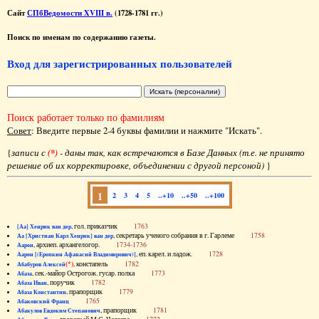
Сайт
СПбВедомости XVIII в.
(1728-1781 гг.)
Поиск по именам по содержанию газеты.
Вход для зарегистрированных пользователей
Поиск работает только по фамилиям
Совет
: Введите первые 2-4 буквы фамилии и нажмите "Искать".
{
записи с
(*)
- даны так, как встречаются в Базе Данных (т.е. не принято
решение об их корректировке, объединении с другой персоной)
}
1
2
3
4
5
..+10
..+50
..+100
, гол. приказчик
1763
[Аа] Хенрик ван дер
, секретарь ученого собрания в г. Гарлеме
1758
Аа [Христиан Карл Хенрик] ван дер
, архиеп. архангелогор.
1734-1736
Аарон
, еп. карел. и ладож.
1728
Аарон [(Еропкин Афанасий Владимирович)]
(*)
, констапель
1782
Абабуров Алексей
, сек.-майор Острогож. гусар. полка
1773
Абаза
, поручик
1782
Абаза Иван
, прапорщик
1779
Абаза Константин
1765
Абаковский Франц
, прапорщик
1781
Абакулов Евдоким Степанович