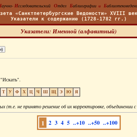
Н
И
О
Б
Б
аучно-
сследовательский
тдел
иблиографии
иблиотековеден
и
азета «Санктпетербургские Ведомости» XVIII ве
Указатели к содержанию (1728-1782 гг.)
Указатели: Именной (алфавитный)
"Искать".
Т
У
Ф
Х
Ц
Ч
Ш
Щ
Э
Ю
Я
ых (т.е. не принято решение об их корректировке, объединении с
1
2
3
4
5
..+10
..+50
..+100