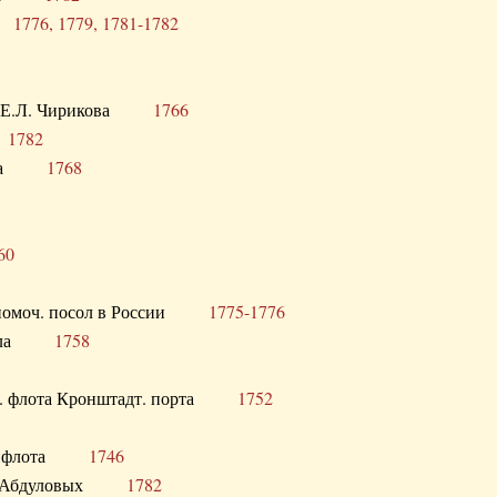
ра
1776, 1779, 1781-1782
век Е.Л. Чирикова
1766
а
1782
учика
1768
60
полномоч. посол в России
1775-1776
 посла
1758
раб. флота Кронштадт. порта
1752
лер. флота
1746
М.Р. Абдуловых
1782