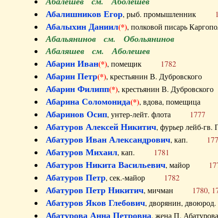
Абалешев см. Аболешев
Абалишников Егор
, рыб. промышленник
Абалыхин Даниил
(*)
, полковой писарь Карг
Абальянинов см. Обольянинов
Абаляшев см. Аболешев
Абарин Иван
(*)
, помещик
1782
Абарин Петр
(*)
, крестьянин В. Дубровског
Абарин Филипп
(*)
, крестьянин В. Дубровс
Абарина Соломонида
(*)
, вдова, помещиц
Абаринов Осип
, унтер-лейт. флота
1777
Абатуров Алексей Никитич
, фурьер лейб-г
Абатуров Иван Александрович
, кап.
17
Абатуров Михаил
, кап.
1781
Абатуров Никита Васильевич
, майор
17
Абатуров Петр
, сек.-майор
1782
Абатуров Петр Никитич
, мичман
1780, 1
Абатуров Яков Глебович
, дворянин, двоюр
Абатурова Анна Петровна
, жена П. Абат