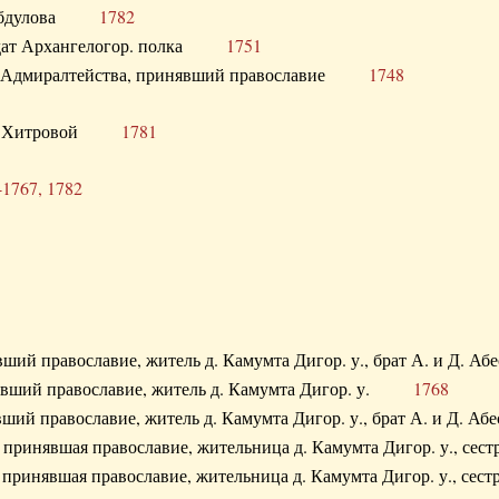
. Абдулова
1782
олдат Архангелогор. полка
1751
к Адмиралтейства, принявший православие
1748
.Ф. Хитровой
1781
-1767, 1782
явший православие, житель д. Камумта Дигор. у., брат А. и 
нявший православие, житель д. Камумта Дигор. у.
1768
явший православие, житель д. Камумта Дигор. у., брат А. и 
а, принявшая православие, жительница д. Камумта Дигор. у.,
а, принявшая православие, жительница д. Камумта Дигор. у.,