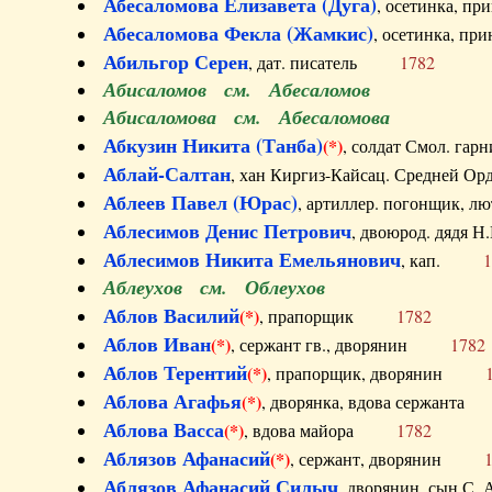
Абесаломова Елизавета (Дуга)
, осетинка, п
Абесаломова Фекла (Жамкис)
, осетинка, пр
Абильгор Серен
, дат. писатель
1782
Абисаломов см. Абесаломов
Абисаломова см. Абесаломова
Абкузин Никита (Танба)
(*)
, солдат Смол. г
Аблай-Салтан
, хан Киргиз-Кайсац. Средне
Аблеев Павел (Юрас)
, артиллер. погонщик,
Аблесимов Денис Петрович
, двоюрод. дяд
Аблесимов Никита Емельянович
, кап.
1
Аблеухов см. Облеухов
Аблов Василий
(*)
, прапорщик
1782
Аблов Иван
(*)
, сержант гв., дворянин
1782
Аблов Терентий
(*)
, прапорщик, дворянин
Аблова Агафья
(*)
, дворянка, вдова сержан
Аблова Васса
(*)
, вдова майора
1782
Аблязов Афанасий
(*)
, сержант, дворянин
Аблязов Афанасий Силыч
, дворянин, сын 