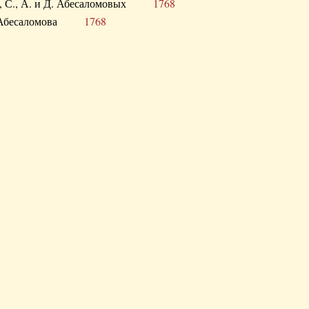
а В., С., А. и Д. Абесаломовых
1768
а И. Абесаломова
1768