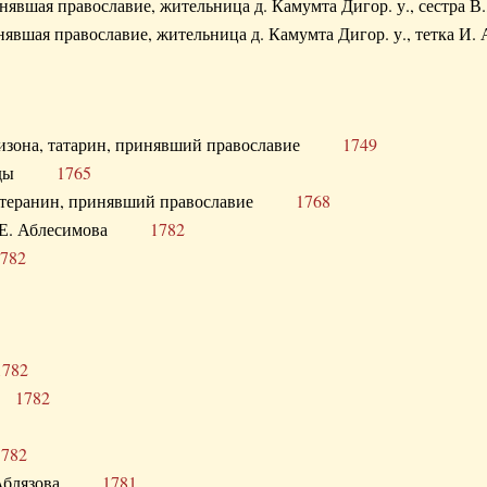
ринявшая православие, жительница д. Камумта Дигор. у., сестр
инявшая православие, жительница д. Камумта Дигор. у., тетк
арнизона, татарин, принявший православие
1749
й Орды
1765
 лютеранин, принявший православие
1768
я Н.Е. Аблесимова
1782
782
1782
та
1782
1782
С. Аблязова
1781