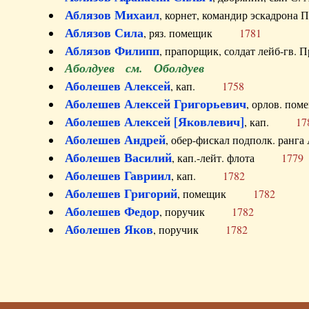
Аблязов Михаил
, корнет, командир эскадрон
Аблязов Сила
, ряз. помещик
1781
Аблязов Филипп
, прапорщик, солдат лейб-г
Аболдуев см. Оболдуев
Аболешев Алексей
, кап.
1758
Аболешев Алексей Григорьевич
, орлов. 
Аболешев Алексей [Яковлевич]
, кап.
17
Аболешев Андрей
, обер-фискал подполк. ра
Аболешев Василий
, кап.-лейт. флота
1779
Аболешев Гавриил
, кап.
1782
Аболешев Григорий
, помещик
1782
Аболешев Федор
, поручик
1782
Аболешев Яков
, поручик
1782