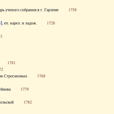
тарь ученого собрания в г. Гарлеме
1758
]
, еп. карел. и ладож.
1728
73
щик
1781
72
ронов Строгановых
1768
 Воейкова
1779
 Запольской
1782