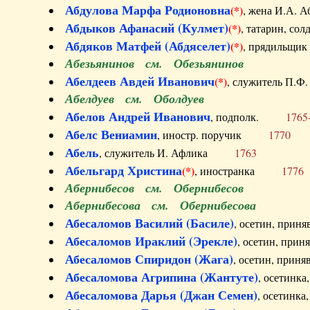
Абдулова Марфа Родионовна
(*)
, жена И.А
Абдыков Афанасий (Кулмет)
(*)
, татарин, с
Абдяков Матфей (Абдяселет)
(*)
, прядильщи
Абезьянинов см. Обезьянинов
Абелдеев Авдей Иванович
(*)
, служитель П
Абелдуев см. Оболдуев
Абелов Андрей Иванович
, подполк.
1765
Абелс Вениамин
, иностр. поручик
1770
Абель
, служитель И. Афлика
1763
Абельгард Христина
(*)
, иностранка
1776
Абернибесов см. Обернибесов
Абернибесова см. Обернибесова
Абесаломов Василий (Басиле)
, осетин, прин
Абесаломов Ираклий (Эрекле)
, осетин, при
Абесаломов Спиридон (Жага)
, осетин, прин
Абесаломова Агрипина (Жантуте)
, осетинк
Абесаломова Дарья (Джан Семен)
, осетинк