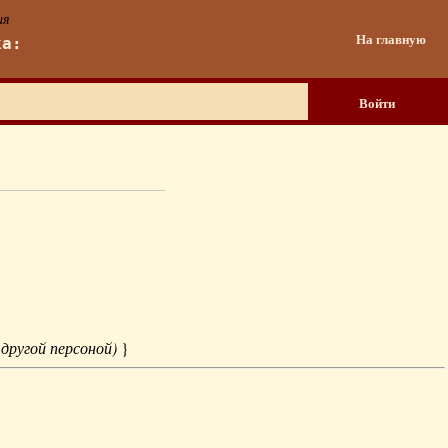
ия
На главную
ка:
Войти
 другой персоной)
}