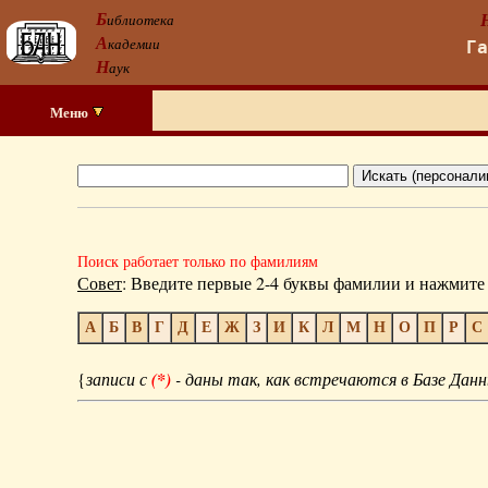
Б
иблиотека
А
кадемии
Г
Н
аук
Меню
Поиск работает только по фамилиям
Совет
: Введите первые 2-4 буквы фамилии и нажмите 
А
Б
В
Г
Д
Е
Ж
З
И
К
Л
М
Н
О
П
Р
С
{
записи с
(*)
- даны так, как встречаются в Базе Данн