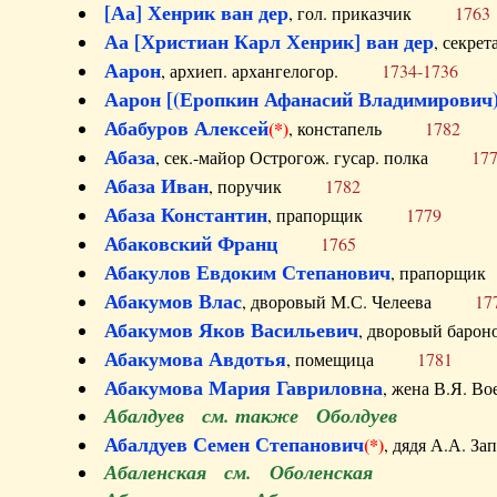
[Аа] Хенрик ван дер
, гол. приказчик
1763
Аа [Христиан Карл Хенрик] ван дер
, секре
Аарон
, архиеп. архангелогор.
1734-1736
Аарон [(Еропкин Афанасий Владимирович)
Абабуров Алексей
(*)
, констапель
1782
Абаза
, сек.-майор Острогож. гусар. полка
17
Абаза Иван
, поручик
1782
Абаза Константин
, прапорщик
1779
Абаковский Франц
1765
Абакулов Евдоким Степанович
, прапор
Абакумов Влас
, дворовый М.С. Челеева
17
Абакумов Яков Васильевич
, дворовый ба
Абакумова Авдотья
, помещица
1781
Абакумова Мария Гавриловна
, жена В.Я.
Абалдуев см. также Оболдуев
Абалдуев Семен Степанович
(*)
, дядя А.А.
Абаленская см. Оболенская