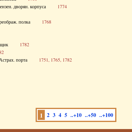
а Пензен. дворян. корпуса
1774
в. Преображ. полка
1768
помещик
1782
82
нга Астрах. порта
1751, 1765, 1782
1
2
3
4
5
..+10
..+50
..+100