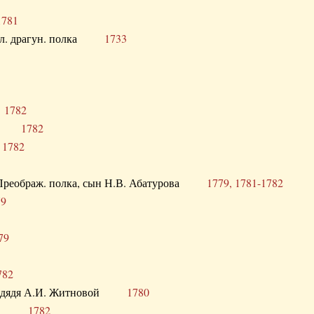
1781
опол. драгун. полка
1733
о
1782
кого
1782
а
1782
в. Преображ. полка, сын Н.В. Абатурова
1779, 1781-1782
79
79
782
од. дядя А.И. Житновой
1780
урова
1782