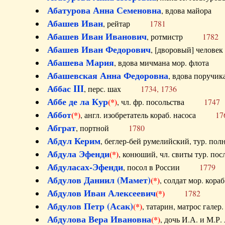
Абатурова Анна Семеновна
, вдова майо
Абашев Иван
, рейтар
1781
Абашев Иван Иванович
, ротмистр
1782
Абашев Иван Федорович
, [дворовый] чело
Абашева Мария
, вдова мичмана мор. флот
Абашевская Анна Федоровна
, вдова пор
Аббас III
, перс. шах
1734, 1736
Аббе де ла Кур
(*)
, чл. фр. посольства
1747
Аббот
(*)
, англ. изобретатель кораб. насоса
17
Абграт
, портной
1780
Абдул Керим
, беглер-бей румелийский, тур. 
Абдула Эфенди
(*)
, конюший, чл. свиты тур.
Абдуласах-Эфенди
, посол в России
1779
Абдулов Даниил (Мамет)
(*)
, солдат мор. ко
Абдулов Иван Алексеевич
(*)
1782
Абдулов Петр (Асак)
(*)
, татарин, матрос га
Абдулова Вера Ивановна
(*)
, дочь И.А. и 