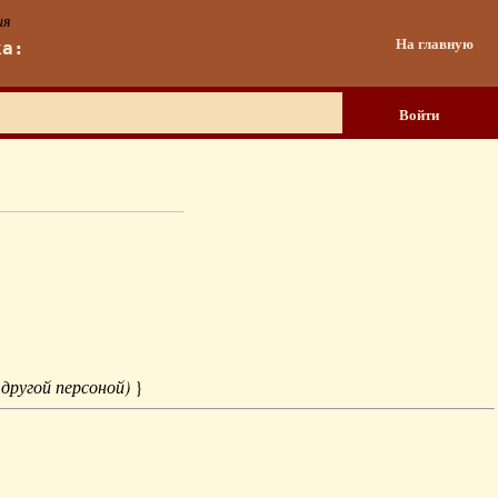
ия
На главную
ка:
Войти
 другой персоной)
}