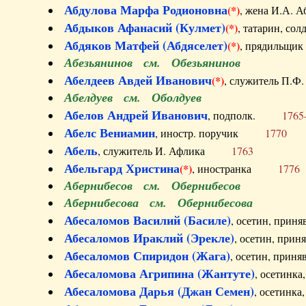
Абдулова Марфа Родионовна
(*)
, жена И.А
Абдыков Афанасий (Кулмет)
(*)
, татарин, с
Абдяков Матфей (Абдяселет)
(*)
, прядильщи
Абезьянинов см. Обезьянинов
Абелдеев Авдей Иванович
(*)
, служитель П
Абелдуев см. Оболдуев
Абелов Андрей Иванович
, подполк.
1765
Абелс Вениамин
, иностр. поручик
1770
Абель
, служитель И. Афлика
1763
Абельгард Христина
(*)
, иностранка
1776
Абернибесов см. Обернибесов
Абернибесова см. Обернибесова
Абесаломов Василий (Басиле)
, осетин, прин
Абесаломов Ираклий (Эрекле)
, осетин, при
Абесаломов Спиридон (Жага)
, осетин, прин
Абесаломова Агрипина (Жантуте)
, осетинк
Абесаломова Дарья (Джан Семен)
, осетинк