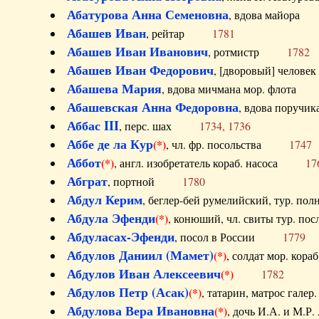
Абатурова Анна Семеновна
, вдова майо
Абашев Иван
, рейтар
1781
Абашев Иван Иванович
, ротмистр
1782
Абашев Иван Федорович
, [дворовый] чело
Абашева Мария
, вдова мичмана мор. флот
Абашевская Анна Федоровна
, вдова пор
Аббас III
, перс. шах
1734, 1736
Аббе де ла Кур
(*)
, чл. фр. посольства
1747
Аббот
(*)
, англ. изобретатель кораб. насоса
17
Абграт
, портной
1780
Абдул Керим
, беглер-бей румелийский, тур. 
Абдула Эфенди
(*)
, конюший, чл. свиты тур.
Абдуласах-Эфенди
, посол в России
1779
Абдулов Даниил (Мамет)
(*)
, солдат мор. ко
Абдулов Иван Алексеевич
(*)
1782
Абдулов Петр (Асак)
(*)
, татарин, матрос га
Абдулова Вера Ивановна
(*)
, дочь И.А. и 