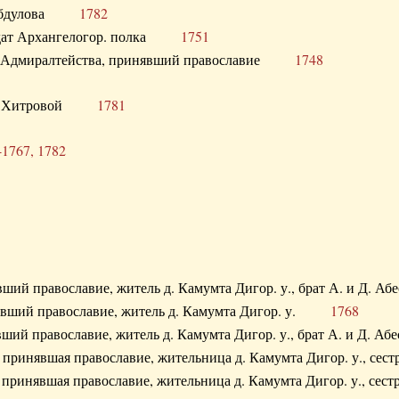
. Абдулова
1782
олдат Архангелогор. полка
1751
к Адмиралтейства, принявший православие
1748
.Ф. Хитровой
1781
-1767, 1782
явший православие, житель д. Камумта Дигор. у., брат А. и 
нявший православие, житель д. Камумта Дигор. у.
1768
явший православие, житель д. Камумта Дигор. у., брат А. и 
а, принявшая православие, жительница д. Камумта Дигор. у.,
а, принявшая православие, жительница д. Камумта Дигор. у.,