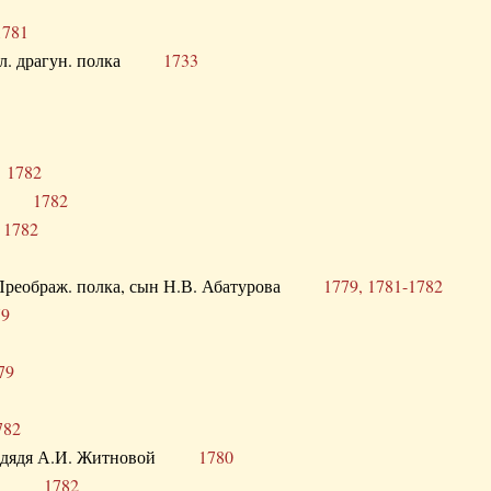
1781
опол. драгун. полка
1733
о
1782
кого
1782
а
1782
в. Преображ. полка, сын Н.В. Абатурова
1779, 1781-1782
79
79
782
од. дядя А.И. Житновой
1780
урова
1782