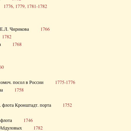
ра
1776, 1779, 1781-1782
век Е.Л. Чирикова
1766
а
1782
учика
1768
60
полномоч. посол в России
1775-1776
 посла
1758
раб. флота Кронштадт. порта
1752
лер. флота
1746
М.Р. Абдуловых
1782