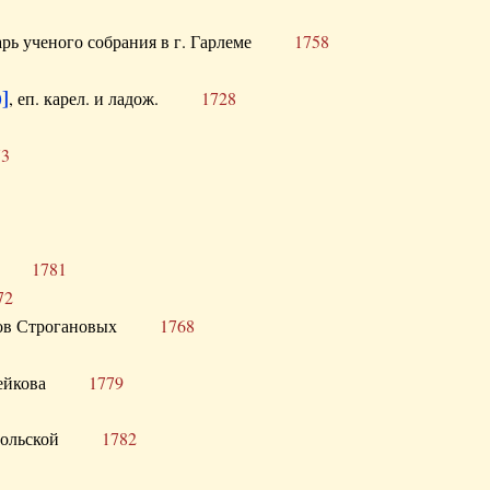
тарь ученого собрания в г. Гарлеме
1758
]
, еп. карел. и ладож.
1728
73
щик
1781
72
ронов Строгановых
1768
 Воейкова
1779
 Запольской
1782