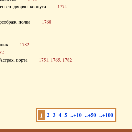
а Пензен. дворян. корпуса
1774
в. Преображ. полка
1768
помещик
1782
82
нга Астрах. порта
1751, 1765, 1782
1
2
3
4
5
..+10
..+50
..+100