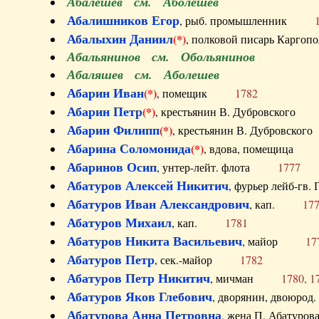
Абалешев см. Аболешев
Абалишников Егор
, рыб. промышленник
Абалыхин Даниил
(*)
, полковой писарь Карг
Абальянинов см. Обольянинов
Абаляшев см. Аболешев
Абарин Иван
(*)
, помещик
1782
Абарин Петр
(*)
, крестьянин В. Дубровског
Абарин Филипп
(*)
, крестьянин В. Дубровс
Абарина Соломонида
(*)
, вдова, помещиц
Абаринов Осип
, унтер-лейт. флота
1777
Абатуров Алексей Никитич
, фурьер лейб-г
Абатуров Иван Александрович
, кап.
17
Абатуров Михаил
, кап.
1781
Абатуров Никита Васильевич
, майор
17
Абатуров Петр
, сек.-майор
1782
Абатуров Петр Никитич
, мичман
1780, 1
Абатуров Яков Глебович
, дворянин, двоюр
Абатурова Анна Петровна
, жена П. Абат