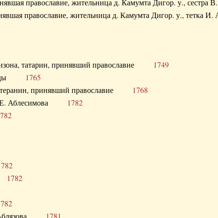
ринявшая православие, жительница д. Камумта Дигор. у., сестр
инявшая православие, жительница д. Камумта Дигор. у., тетк
арнизона, татарин, принявший православие
1749
й Орды
1765
 лютеранин, принявший православие
1768
я Н.Е. Аблесимова
1782
782
1782
та
1782
1782
С. Аблязова
1781