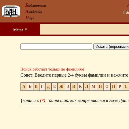
Б
иблиотека
А
кадемии
Г
Н
аук
Меню
Поиск работает только по фамилиям
Совет
: Введите первые 2-4 буквы фамилии и нажмите 
А
Б
В
Г
Д
Е
Ж
З
И
К
Л
М
Н
О
П
Р
С
{
записи с
(*)
- даны так, как встречаются в Базе Данн