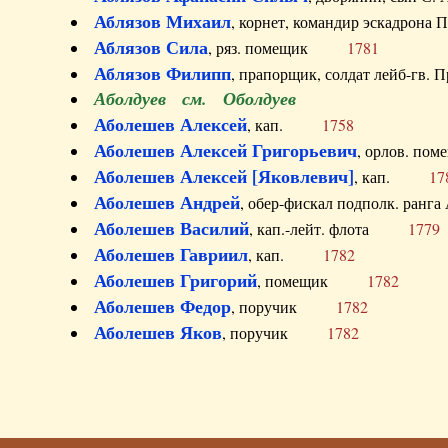
Аблязов Михаил
, корнет, командир эскадрон
Аблязов Сила
, ряз. помещик
1781
Аблязов Филипп
, прапорщик, солдат лейб-г
Аболдуев см. Оболдуев
Аболешев Алексей
, кап.
1758
Аболешев Алексей Григорьевич
, орлов. 
Аболешев Алексей [Яковлевич]
, кап.
17
Аболешев Андрей
, обер-фискал подполк. ра
Аболешев Василий
, кап.-лейт. флота
1779
Аболешев Гавриил
, кап.
1782
Аболешев Григорий
, помещик
1782
Аболешев Федор
, поручик
1782
Аболешев Яков
, поручик
1782