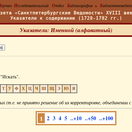
Н
И
О
Б
Б
аучно-
сследовательский
тдел
иблиографии
иблиотековеден
и
азета «Санктпетербургские Ведомости» XVIII ве
Указатели к содержанию (1728-1782 гг.)
Указатели: Именной (алфавитный)
"Искать".
Т
У
Ф
Х
Ц
Ч
Ш
Щ
Э
Ю
Я
ых (т.е. не принято решение об их корректировке, объединении с
1
2
3
4
5
..+10
..+50
..+100