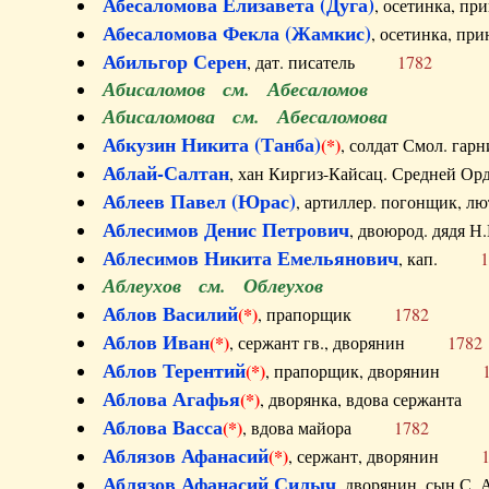
Абесаломова Елизавета (Дуга)
, осетинка, п
Абесаломова Фекла (Жамкис)
, осетинка, пр
Абильгор Серен
, дат. писатель
1782
Абисаломов см. Абесаломов
Абисаломова см. Абесаломова
Абкузин Никита (Танба)
(*)
, солдат Смол. г
Аблай-Салтан
, хан Киргиз-Кайсац. Средне
Аблеев Павел (Юрас)
, артиллер. погонщик,
Аблесимов Денис Петрович
, двоюрод. дяд
Аблесимов Никита Емельянович
, кап.
1
Аблеухов см. Облеухов
Аблов Василий
(*)
, прапорщик
1782
Аблов Иван
(*)
, сержант гв., дворянин
1782
Аблов Терентий
(*)
, прапорщик, дворянин
Аблова Агафья
(*)
, дворянка, вдова сержан
Аблова Васса
(*)
, вдова майора
1782
Аблязов Афанасий
(*)
, сержант, дворянин
Аблязов Афанасий Силыч
, дворянин, сын 