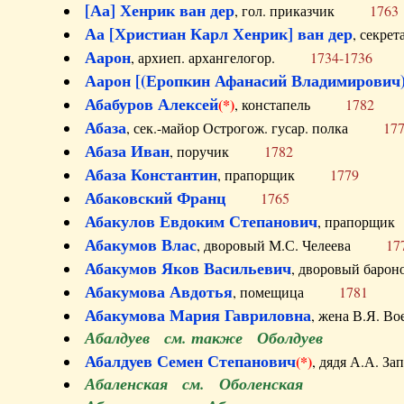
[Аа] Хенрик ван дер
, гол. приказчик
1763
Аа [Христиан Карл Хенрик] ван дер
, секре
Аарон
, архиеп. архангелогор.
1734-1736
Аарон [(Еропкин Афанасий Владимирович)
Абабуров Алексей
(*)
, констапель
1782
Абаза
, сек.-майор Острогож. гусар. полка
17
Абаза Иван
, поручик
1782
Абаза Константин
, прапорщик
1779
Абаковский Франц
1765
Абакулов Евдоким Степанович
, прапор
Абакумов Влас
, дворовый М.С. Челеева
17
Абакумов Яков Васильевич
, дворовый ба
Абакумова Авдотья
, помещица
1781
Абакумова Мария Гавриловна
, жена В.Я.
Абалдуев см. также Оболдуев
Абалдуев Семен Степанович
(*)
, дядя А.А.
Абаленская см. Оболенская