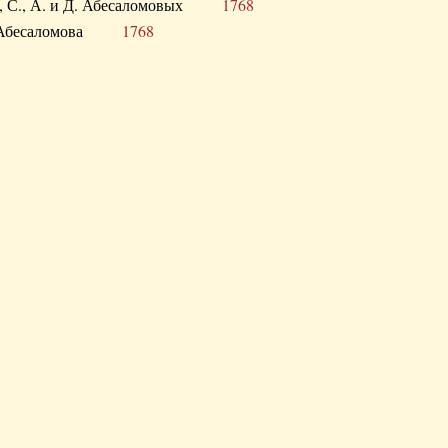
а В., С., А. и Д. Абесаломовых
1768
а И. Абесаломова
1768