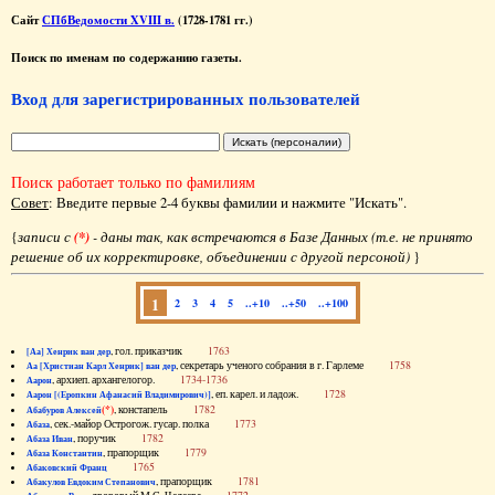
Сайт
СПбВедомости XVIII в.
(1728-1781 гг.)
Поиск по именам по содержанию газеты.
Вход для зарегистрированных пользователей
Поиск работает только по фамилиям
Совет
: Введите первые 2-4 буквы фамилии и нажмите "Искать".
{
записи с
(*)
- даны так, как встречаются в Базе Данных (т.е. не принято
решение об их корректировке, объединении с другой персоной)
}
1
2
3
4
5
..+10
..+50
..+100
, гол. приказчик
1763
[Аа] Хенрик ван дер
, секретарь ученого собрания в г. Гарлеме
1758
Аа [Христиан Карл Хенрик] ван дер
, архиеп. архангелогор.
1734-1736
Аарон
, еп. карел. и ладож.
1728
Аарон [(Еропкин Афанасий Владимирович)]
(*)
, констапель
1782
Абабуров Алексей
, сек.-майор Острогож. гусар. полка
1773
Абаза
, поручик
1782
Абаза Иван
, прапорщик
1779
Абаза Константин
1765
Абаковский Франц
, прапорщик
1781
Абакулов Евдоким Степанович