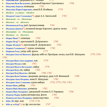
, дворовый М.С. Челеева
1772
Абакумов Влас
, дворовый баронов Строгановых
1768
Абакумов Яков Васильевич
, помещица
1781
Абакумова Авдотья
, жена В.Я. Воейкова
1779
Абакумова Мария Гавриловна
Абалдуев см. также Оболдуев
(*)
, дядя А.А. Запольской
1782
Абалдуев Семен Степанович
Абаленская см. Оболенская
Абалешев см. Аболешев
, рыб. промышленник
1781
Абалишников Егор
(*)
, полковой писарь Каргопол. драгун. полка
1733
Абалыхин Даниил
Абальянинов см. Обольянинов
Абаляшев см. Аболешев
(*)
, помещик
1782
Абарин Иван
(*)
, крестьянин В. Дубровского
1782
Абарин Петр
(*)
, крестьянин В. Дубровского
1782
Абарин Филипп
(*)
, вдова, помещица
1782
Абарина Соломонида
, унтер-лейт. флота
1777
Абаринов Осип
, фурьер лейб-гв. Преображ. полка, сын Н.В. Абатурова
1779, 1781-
Абатуров Алексей Никитич
1782
, кап.
1779
Абатуров Иван Александрович
, кап.
1781
Абатуров Михаил
, майор
1779
Абатуров Никита Васильевич
, сек.-майор
1782
Абатуров Петр
, мичман
1780, 1782
Абатуров Петр Никитич
, дворянин, двоюрод. дядя А.И. Житновой
1780
Абатуров Яков Глебович
, жена П. Абатурова
1782
Абатурова Анна Петровна
, вдова майора
1776, 1779, 1781-1782
Абатурова Анна Семеновна
, рейтар
1781
Абашев Иван
, ротмистр
1782
Абашев Иван Иванович
, [дворовый] человек Е.Л. Чирикова
1766
Абашев Иван Федорович
, вдова мичмана мор. флота
1782
Абашева Мария
, вдова поручика
1768
Абашевская Анна Федоровна
, перс. шах
1734, 1736
Аббас III
(*)
, чл. фр. посольства
1747
Аббе де ла Кур