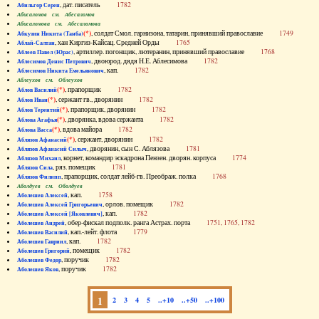
, дат. писатель
1782
Абильгор Серен
Абисаломов см. Абесаломов
Абисаломова см. Абесаломова
(*)
, солдат Смол. гарнизона, татарин, принявший православие
1749
Абкузин Никита (Танба)
, хан Киргиз-Кайсац. Средней Орды
1765
Аблай-Салтан
, артиллер. погонщик, лютеранин, принявший православие
1768
Аблеев Павел (Юрас)
, двоюрод. дядя Н.Е. Аблесимова
1782
Аблесимов Денис Петрович
, кап.
1782
Аблесимов Никита Емельянович
Аблеухов см. Облеухов
(*)
, прапорщик
1782
Аблов Василий
(*)
, сержант гв., дворянин
1782
Аблов Иван
(*)
, прапорщик, дворянин
1782
Аблов Терентий
(*)
, дворянка, вдова сержанта
1782
Аблова Агафья
(*)
, вдова майора
1782
Аблова Васса
(*)
, сержант, дворянин
1782
Аблязов Афанасий
, дворянин, сын С. Аблязова
1781
Аблязов Афанасий Силыч
, корнет, командир эскадрона Пензен. дворян. корпуса
1774
Аблязов Михаил
, ряз. помещик
1781
Аблязов Сила
, прапорщик, солдат лейб-гв. Преображ. полка
1768
Аблязов Филипп
Аболдуев см. Оболдуев
, кап.
1758
Аболешев Алексей
, орлов. помещик
1782
Аболешев Алексей Григорьевич
, кап.
1782
Аболешев Алексей [Яковлевич]
, обер-фискал подполк. ранга Астрах. порта
1751, 1765, 1782
Аболешев Андрей
, кап.-лейт. флота
1779
Аболешев Василий
, кап.
1782
Аболешев Гавриил
, помещик
1782
Аболешев Григорий
, поручик
1782
Аболешев Федор
, поручик
1782
Аболешев Яков
1
2
3
4
5
..+10
..+50
..+100