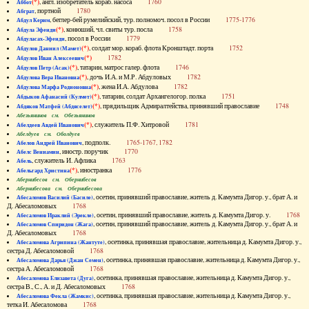
(*)
, англ. изобретатель кораб. насоса
1760
Аббот
, портной
1780
Абграт
, беглер-бей румелийский, тур. полномоч. посол в России
1775-1776
Абдул Керим
(*)
, конюший, чл. свиты тур. посла
1758
Абдула Эфенди
, посол в России
1779
Абдуласах-Эфенди
(*)
, солдат мор. кораб. флота Кронштадт. порта
1752
Абдулов Даниил (Мамет)
(*)
1782
Абдулов Иван Алексеевич
(*)
, татарин, матрос галер. флота
1746
Абдулов Петр (Асак)
(*)
, дочь И.А. и М.Р. Абдуловых
1782
Абдулова Вера Ивановна
(*)
, жена И.А. Абдулова
1782
Абдулова Марфа Родионовна
(*)
, татарин, солдат Архангелогор. полка
1751
Абдыков Афанасий (Кулмет)
(*)
, прядильщик Адмиралтейства, принявший православие
1748
Абдяков Матфей (Абдяселет)
Абезьянинов см. Обезьянинов
(*)
, служитель П.Ф. Хитровой
1781
Абелдеев Авдей Иванович
Абелдуев см. Оболдуев
, подполк.
1765-1767, 1782
Абелов Андрей Иванович
, иностр. поручик
1770
Абелс Вениамин
, служитель И. Афлика
1763
Абель
(*)
, иностранка
1776
Абельгард Христина
Абернибесов см. Обернибесов
Абернибесова см. Обернибесова
, осетин, принявший православие, житель д. Камумта Дигор. у., брат А. и
Абесаломов Василий (Басиле)
Д. Абесаломовых
1768
, осетин, принявший православие, житель д. Камумта Дигор. у.
1768
Абесаломов Ираклий (Эрекле)
, осетин, принявший православие, житель д. Камумта Дигор. у., брат А. и
Абесаломов Спиридон (Жага)
Д. Абесаломовых
1768
, осетинка, принявшая православие, жительница д. Камумта Дигор. у.,
Абесаломова Агрипина (Жантуте)
сестра Д. Абесаломовой
1768
, осетинка, принявшая православие, жительница д. Камумта Дигор. у.,
Абесаломова Дарья (Джан Семен)
сестра А. Абесаломовой
1768
, осетинка, принявшая православие, жительница д. Камумта Дигор. у.,
Абесаломова Елизавета (Дуга)
сестра В., С., А. и Д. Абесаломовых
1768
, осетинка, принявшая православие, жительница д. Камумта Дигор. у.,
Абесаломова Фекла (Жамкис)
тетка И. Абесаломова
1768