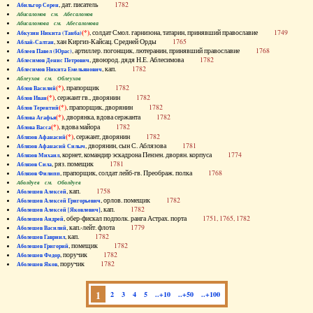
, дат. писатель
1782
Абильгор Серен
Абисаломов см. Абесаломов
Абисаломова см. Абесаломова
(*)
, солдат Смол. гарнизона, татарин, принявший православие
1749
Абкузин Никита (Танба)
, хан Киргиз-Кайсац. Средней Орды
1765
Аблай-Салтан
, артиллер. погонщик, лютеранин, принявший православие
1768
Аблеев Павел (Юрас)
, двоюрод. дядя Н.Е. Аблесимова
1782
Аблесимов Денис Петрович
, кап.
1782
Аблесимов Никита Емельянович
Аблеухов см. Облеухов
(*)
, прапорщик
1782
Аблов Василий
(*)
, сержант гв., дворянин
1782
Аблов Иван
(*)
, прапорщик, дворянин
1782
Аблов Терентий
(*)
, дворянка, вдова сержанта
1782
Аблова Агафья
(*)
, вдова майора
1782
Аблова Васса
(*)
, сержант, дворянин
1782
Аблязов Афанасий
, дворянин, сын С. Аблязова
1781
Аблязов Афанасий Силыч
, корнет, командир эскадрона Пензен. дворян. корпуса
1774
Аблязов Михаил
, ряз. помещик
1781
Аблязов Сила
, прапорщик, солдат лейб-гв. Преображ. полка
1768
Аблязов Филипп
Аболдуев см. Оболдуев
, кап.
1758
Аболешев Алексей
, орлов. помещик
1782
Аболешев Алексей Григорьевич
, кап.
1782
Аболешев Алексей [Яковлевич]
, обер-фискал подполк. ранга Астрах. порта
1751, 1765, 1782
Аболешев Андрей
, кап.-лейт. флота
1779
Аболешев Василий
, кап.
1782
Аболешев Гавриил
, помещик
1782
Аболешев Григорий
, поручик
1782
Аболешев Федор
, поручик
1782
Аболешев Яков
1
2
3
4
5
..+10
..+50
..+100