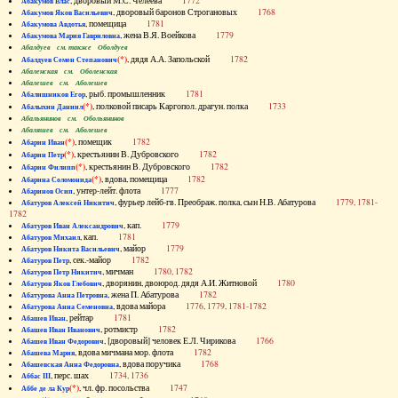
, дворовый М.С. Челеева
1772
Абакумов Влас
, дворовый баронов Строгановых
1768
Абакумов Яков Васильевич
, помещица
1781
Абакумова Авдотья
, жена В.Я. Воейкова
1779
Абакумова Мария Гавриловна
Абалдуев см. также Оболдуев
(*)
, дядя А.А. Запольской
1782
Абалдуев Семен Степанович
Абаленская см. Оболенская
Абалешев см. Аболешев
, рыб. промышленник
1781
Абалишников Егор
(*)
, полковой писарь Каргопол. драгун. полка
1733
Абалыхин Даниил
Абальянинов см. Обольянинов
Абаляшев см. Аболешев
(*)
, помещик
1782
Абарин Иван
(*)
, крестьянин В. Дубровского
1782
Абарин Петр
(*)
, крестьянин В. Дубровского
1782
Абарин Филипп
(*)
, вдова, помещица
1782
Абарина Соломонида
, унтер-лейт. флота
1777
Абаринов Осип
, фурьер лейб-гв. Преображ. полка, сын Н.В. Абатурова
1779, 1781-
Абатуров Алексей Никитич
1782
, кап.
1779
Абатуров Иван Александрович
, кап.
1781
Абатуров Михаил
, майор
1779
Абатуров Никита Васильевич
, сек.-майор
1782
Абатуров Петр
, мичман
1780, 1782
Абатуров Петр Никитич
, дворянин, двоюрод. дядя А.И. Житновой
1780
Абатуров Яков Глебович
, жена П. Абатурова
1782
Абатурова Анна Петровна
, вдова майора
1776, 1779, 1781-1782
Абатурова Анна Семеновна
, рейтар
1781
Абашев Иван
, ротмистр
1782
Абашев Иван Иванович
, [дворовый] человек Е.Л. Чирикова
1766
Абашев Иван Федорович
, вдова мичмана мор. флота
1782
Абашева Мария
, вдова поручика
1768
Абашевская Анна Федоровна
, перс. шах
1734, 1736
Аббас III
(*)
, чл. фр. посольства
1747
Аббе де ла Кур