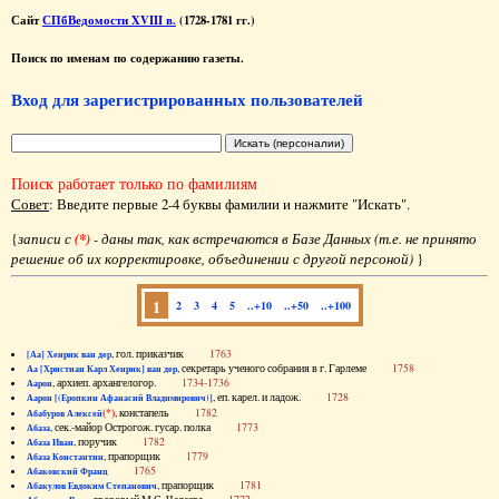
Сайт
СПбВедомости XVIII в.
(1728-1781 гг.)
Поиск по именам по содержанию газеты.
Вход для зарегистрированных пользователей
Поиск работает только по фамилиям
Совет
: Введите первые 2-4 буквы фамилии и нажмите "Искать".
{
записи с
(*)
- даны так, как встречаются в Базе Данных (т.е. не принято
решение об их корректировке, объединении с другой персоной)
}
1
2
3
4
5
..+10
..+50
..+100
, гол. приказчик
1763
[Аа] Хенрик ван дер
, секретарь ученого собрания в г. Гарлеме
1758
Аа [Христиан Карл Хенрик] ван дер
, архиеп. архангелогор.
1734-1736
Аарон
, еп. карел. и ладож.
1728
Аарон [(Еропкин Афанасий Владимирович)]
(*)
, констапель
1782
Абабуров Алексей
, сек.-майор Острогож. гусар. полка
1773
Абаза
, поручик
1782
Абаза Иван
, прапорщик
1779
Абаза Константин
1765
Абаковский Франц
, прапорщик
1781
Абакулов Евдоким Степанович