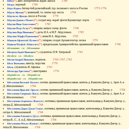
(*)
, англ. изобретатель кораб. насоса
1760
Аббот
, портной
1780
Абграт
, беглер-бей румелийский, тур. полномоч. посол в России
1775-1776
Абдул Керим
(*)
, конюший, чл. свиты тур. посла
1758
Абдула Эфенди
, посол в России
1779
Абдуласах-Эфенди
(*)
, солдат мор. кораб. флота Кронштадт. порта
1752
Абдулов Даниил (Мамет)
(*)
1782
Абдулов Иван Алексеевич
(*)
, татарин, матрос галер. флота
1746
Абдулов Петр (Асак)
(*)
, дочь И.А. и М.Р. Абдуловых
1782
Абдулова Вера Ивановна
(*)
, жена И.А. Абдулова
1782
Абдулова Марфа Родионовна
(*)
, татарин, солдат Архангелогор. полка
1751
Абдыков Афанасий (Кулмет)
(*)
, прядильщик Адмиралтейства, принявший православие
1748
Абдяков Матфей (Абдяселет)
Абезьянинов см. Обезьянинов
(*)
, служитель П.Ф. Хитровой
1781
Абелдеев Авдей Иванович
Абелдуев см. Оболдуев
, подполк.
1765-1767, 1782
Абелов Андрей Иванович
, иностр. поручик
1770
Абелс Вениамин
, служитель И. Афлика
1763
Абель
(*)
, иностранка
1776
Абельгард Христина
Абернибесов см. Обернибесов
Абернибесова см. Обернибесова
, осетин, принявший православие, житель д. Камумта Дигор. у., брат А. и
Абесаломов Василий (Басиле)
Д. Абесаломовых
1768
, осетин, принявший православие, житель д. Камумта Дигор. у.
1768
Абесаломов Ираклий (Эрекле)
, осетин, принявший православие, житель д. Камумта Дигор. у., брат А. и
Абесаломов Спиридон (Жага)
Д. Абесаломовых
1768
, осетинка, принявшая православие, жительница д. Камумта Дигор. у.,
Абесаломова Агрипина (Жантуте)
сестра Д. Абесаломовой
1768
, осетинка, принявшая православие, жительница д. Камумта Дигор. у.,
Абесаломова Дарья (Джан Семен)
сестра А. Абесаломовой
1768
, осетинка, принявшая православие, жительница д. Камумта Дигор. у.,
Абесаломова Елизавета (Дуга)
сестра В., С., А. и Д. Абесаломовых
1768
, осетинка, принявшая православие, жительница д. Камумта Дигор. у.,
Абесаломова Фекла (Жамкис)
тетка И. Абесаломова
1768