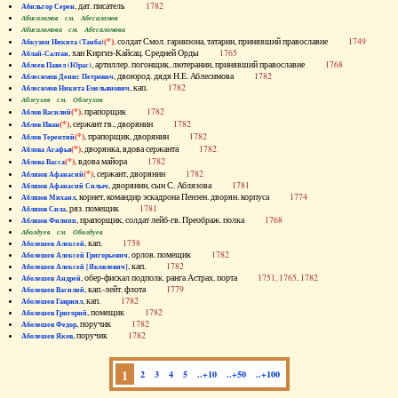
, дат. писатель
1782
Абильгор Серен
Абисаломов см. Абесаломов
Абисаломова см. Абесаломова
(*)
, солдат Смол. гарнизона, татарин, принявший православие
1749
Абкузин Никита (Танба)
, хан Киргиз-Кайсац. Средней Орды
1765
Аблай-Салтан
, артиллер. погонщик, лютеранин, принявший православие
1768
Аблеев Павел (Юрас)
, двоюрод. дядя Н.Е. Аблесимова
1782
Аблесимов Денис Петрович
, кап.
1782
Аблесимов Никита Емельянович
Аблеухов см. Облеухов
(*)
, прапорщик
1782
Аблов Василий
(*)
, сержант гв., дворянин
1782
Аблов Иван
(*)
, прапорщик, дворянин
1782
Аблов Терентий
(*)
, дворянка, вдова сержанта
1782
Аблова Агафья
(*)
, вдова майора
1782
Аблова Васса
(*)
, сержант, дворянин
1782
Аблязов Афанасий
, дворянин, сын С. Аблязова
1781
Аблязов Афанасий Силыч
, корнет, командир эскадрона Пензен. дворян. корпуса
1774
Аблязов Михаил
, ряз. помещик
1781
Аблязов Сила
, прапорщик, солдат лейб-гв. Преображ. полка
1768
Аблязов Филипп
Аболдуев см. Оболдуев
, кап.
1758
Аболешев Алексей
, орлов. помещик
1782
Аболешев Алексей Григорьевич
, кап.
1782
Аболешев Алексей [Яковлевич]
, обер-фискал подполк. ранга Астрах. порта
1751, 1765, 1782
Аболешев Андрей
, кап.-лейт. флота
1779
Аболешев Василий
, кап.
1782
Аболешев Гавриил
, помещик
1782
Аболешев Григорий
, поручик
1782
Аболешев Федор
, поручик
1782
Аболешев Яков
1
2
3
4
5
..+10
..+50
..+100