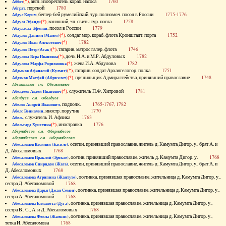
(*)
, англ. изобретатель кораб. насоса
1760
Аббот
, портной
1780
Абграт
, беглер-бей румелийский, тур. полномоч. посол в России
1775-1776
Абдул Керим
(*)
, конюший, чл. свиты тур. посла
1758
Абдула Эфенди
, посол в России
1779
Абдуласах-Эфенди
(*)
, солдат мор. кораб. флота Кронштадт. порта
1752
Абдулов Даниил (Мамет)
(*)
1782
Абдулов Иван Алексеевич
(*)
, татарин, матрос галер. флота
1746
Абдулов Петр (Асак)
(*)
, дочь И.А. и М.Р. Абдуловых
1782
Абдулова Вера Ивановна
(*)
, жена И.А. Абдулова
1782
Абдулова Марфа Родионовна
(*)
, татарин, солдат Архангелогор. полка
1751
Абдыков Афанасий (Кулмет)
(*)
, прядильщик Адмиралтейства, принявший православие
1748
Абдяков Матфей (Абдяселет)
Абезьянинов см. Обезьянинов
(*)
, служитель П.Ф. Хитровой
1781
Абелдеев Авдей Иванович
Абелдуев см. Оболдуев
, подполк.
1765-1767, 1782
Абелов Андрей Иванович
, иностр. поручик
1770
Абелс Вениамин
, служитель И. Афлика
1763
Абель
(*)
, иностранка
1776
Абельгард Христина
Абернибесов см. Обернибесов
Абернибесова см. Обернибесова
, осетин, принявший православие, житель д. Камумта Дигор. у., брат А. и
Абесаломов Василий (Басиле)
Д. Абесаломовых
1768
, осетин, принявший православие, житель д. Камумта Дигор. у.
1768
Абесаломов Ираклий (Эрекле)
, осетин, принявший православие, житель д. Камумта Дигор. у., брат А. и
Абесаломов Спиридон (Жага)
Д. Абесаломовых
1768
, осетинка, принявшая православие, жительница д. Камумта Дигор. у.,
Абесаломова Агрипина (Жантуте)
сестра Д. Абесаломовой
1768
, осетинка, принявшая православие, жительница д. Камумта Дигор. у.,
Абесаломова Дарья (Джан Семен)
сестра А. Абесаломовой
1768
, осетинка, принявшая православие, жительница д. Камумта Дигор. у.,
Абесаломова Елизавета (Дуга)
сестра В., С., А. и Д. Абесаломовых
1768
, осетинка, принявшая православие, жительница д. Камумта Дигор. у.,
Абесаломова Фекла (Жамкис)
тетка И. Абесаломова
1768