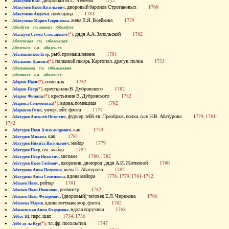
, дворовый М.С. Челеева
1772
Абакумов Влас
, дворовый баронов Строгановых
1768
Абакумов Яков Васильевич
, помещица
1781
Абакумова Авдотья
, жена В.Я. Воейкова
1779
Абакумова Мария Гавриловна
Абалдуев см. также Оболдуев
(*)
, дядя А.А. Запольской
1782
Абалдуев Семен Степанович
Абаленская см. Оболенская
Абалешев см. Аболешев
, рыб. промышленник
1781
Абалишников Егор
(*)
, полковой писарь Каргопол. драгун. полка
1733
Абалыхин Даниил
Абальянинов см. Обольянинов
Абаляшев см. Аболешев
(*)
, помещик
1782
Абарин Иван
(*)
, крестьянин В. Дубровского
1782
Абарин Петр
(*)
, крестьянин В. Дубровского
1782
Абарин Филипп
(*)
, вдова, помещица
1782
Абарина Соломонида
, унтер-лейт. флота
1777
Абаринов Осип
, фурьер лейб-гв. Преображ. полка, сын Н.В. Абатурова
1779, 1781-
Абатуров Алексей Никитич
1782
, кап.
1779
Абатуров Иван Александрович
, кап.
1781
Абатуров Михаил
, майор
1779
Абатуров Никита Васильевич
, сек.-майор
1782
Абатуров Петр
, мичман
1780, 1782
Абатуров Петр Никитич
, дворянин, двоюрод. дядя А.И. Житновой
1780
Абатуров Яков Глебович
, жена П. Абатурова
1782
Абатурова Анна Петровна
, вдова майора
1776, 1779, 1781-1782
Абатурова Анна Семеновна
, рейтар
1781
Абашев Иван
, ротмистр
1782
Абашев Иван Иванович
, [дворовый] человек Е.Л. Чирикова
1766
Абашев Иван Федорович
, вдова мичмана мор. флота
1782
Абашева Мария
, вдова поручика
1768
Абашевская Анна Федоровна
, перс. шах
1734, 1736
Аббас III
(*)
, чл. фр. посольства
1747
Аббе де ла Кур