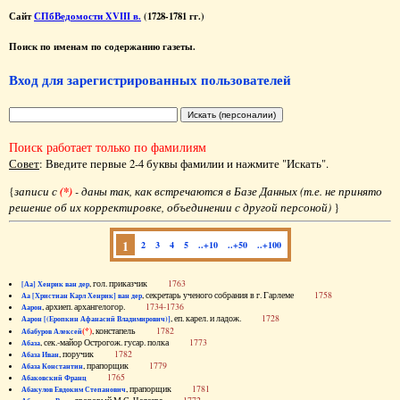
Сайт
СПбВедомости XVIII в.
(1728-1781 гг.)
Поиск по именам по содержанию газеты.
Вход для зарегистрированных пользователей
Поиск работает только по фамилиям
Совет
: Введите первые 2-4 буквы фамилии и нажмите "Искать".
{
записи с
(*)
- даны так, как встречаются в Базе Данных (т.е. не принято
решение об их корректировке, объединении с другой персоной)
}
1
2
3
4
5
..+10
..+50
..+100
, гол. приказчик
1763
[Аа] Хенрик ван дер
, секретарь ученого собрания в г. Гарлеме
1758
Аа [Христиан Карл Хенрик] ван дер
, архиеп. архангелогор.
1734-1736
Аарон
, еп. карел. и ладож.
1728
Аарон [(Еропкин Афанасий Владимирович)]
(*)
, констапель
1782
Абабуров Алексей
, сек.-майор Острогож. гусар. полка
1773
Абаза
, поручик
1782
Абаза Иван
, прапорщик
1779
Абаза Константин
1765
Абаковский Франц
, прапорщик
1781
Абакулов Евдоким Степанович