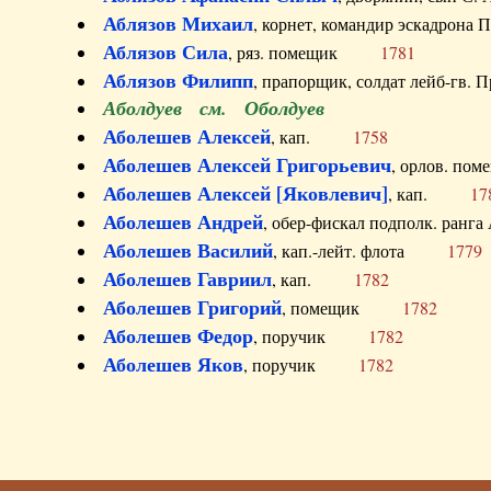
Аблязов Михаил
, корнет, командир эскадрон
Аблязов Сила
, ряз. помещик
1781
Аблязов Филипп
, прапорщик, солдат лейб-г
Аболдуев см. Оболдуев
Аболешев Алексей
, кап.
1758
Аболешев Алексей Григорьевич
, орлов. 
Аболешев Алексей [Яковлевич]
, кап.
17
Аболешев Андрей
, обер-фискал подполк. ра
Аболешев Василий
, кап.-лейт. флота
1779
Аболешев Гавриил
, кап.
1782
Аболешев Григорий
, помещик
1782
Аболешев Федор
, поручик
1782
Аболешев Яков
, поручик
1782