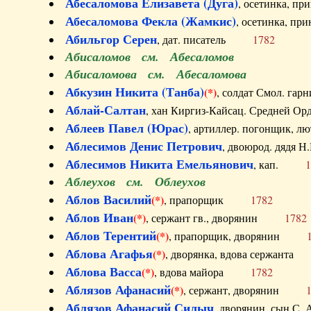
Абесаломова Елизавета (Дуга)
, осетинка, п
Абесаломова Фекла (Жамкис)
, осетинка, пр
Абильгор Серен
, дат. писатель
1782
Абисаломов см. Абесаломов
Абисаломова см. Абесаломова
Абкузин Никита (Танба)
(*)
, солдат Смол. г
Аблай-Салтан
, хан Киргиз-Кайсац. Средне
Аблеев Павел (Юрас)
, артиллер. погонщик,
Аблесимов Денис Петрович
, двоюрод. дяд
Аблесимов Никита Емельянович
, кап.
1
Аблеухов см. Облеухов
Аблов Василий
(*)
, прапорщик
1782
Аблов Иван
(*)
, сержант гв., дворянин
1782
Аблов Терентий
(*)
, прапорщик, дворянин
Аблова Агафья
(*)
, дворянка, вдова сержан
Аблова Васса
(*)
, вдова майора
1782
Аблязов Афанасий
(*)
, сержант, дворянин
Аблязов Афанасий Силыч
, дворянин, сын 