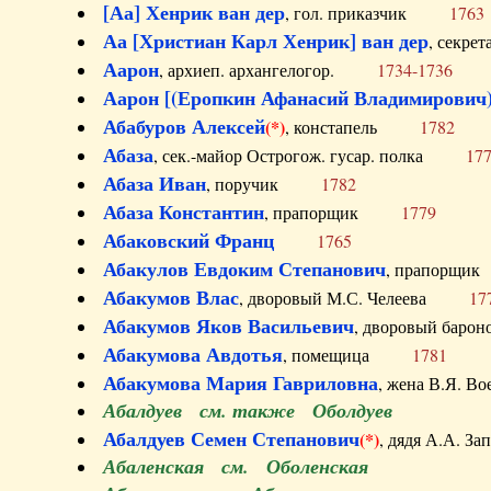
[Аа] Хенрик ван дер
, гол. приказчик
1763
Аа [Христиан Карл Хенрик] ван дер
, секре
Аарон
, архиеп. архангелогор.
1734-1736
Аарон [(Еропкин Афанасий Владимирович)
Абабуров Алексей
(*)
, констапель
1782
Абаза
, сек.-майор Острогож. гусар. полка
17
Абаза Иван
, поручик
1782
Абаза Константин
, прапорщик
1779
Абаковский Франц
1765
Абакулов Евдоким Степанович
, прапор
Абакумов Влас
, дворовый М.С. Челеева
17
Абакумов Яков Васильевич
, дворовый ба
Абакумова Авдотья
, помещица
1781
Абакумова Мария Гавриловна
, жена В.Я.
Абалдуев см. также Оболдуев
Абалдуев Семен Степанович
(*)
, дядя А.А.
Абаленская см. Оболенская