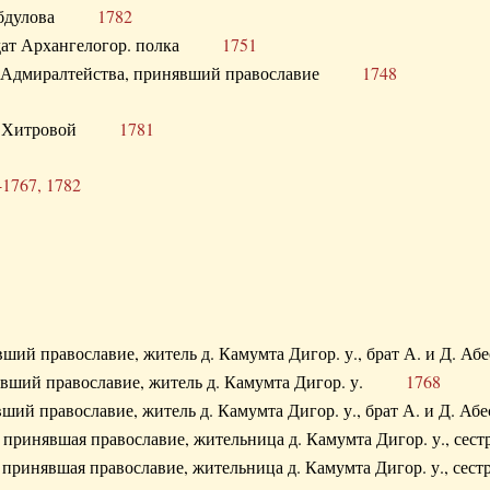
. Абдулова
1782
олдат Архангелогор. полка
1751
к Адмиралтейства, принявший православие
1748
.Ф. Хитровой
1781
-1767, 1782
явший православие, житель д. Камумта Дигор. у., брат А. и 
нявший православие, житель д. Камумта Дигор. у.
1768
явший православие, житель д. Камумта Дигор. у., брат А. и 
а, принявшая православие, жительница д. Камумта Дигор. у.,
а, принявшая православие, жительница д. Камумта Дигор. у.,