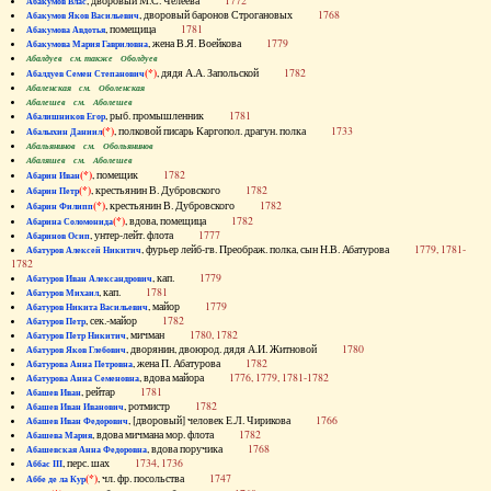
, дворовый М.С. Челеева
1772
Абакумов Влас
, дворовый баронов Строгановых
1768
Абакумов Яков Васильевич
, помещица
1781
Абакумова Авдотья
, жена В.Я. Воейкова
1779
Абакумова Мария Гавриловна
Абалдуев см. также Оболдуев
(*)
, дядя А.А. Запольской
1782
Абалдуев Семен Степанович
Абаленская см. Оболенская
Абалешев см. Аболешев
, рыб. промышленник
1781
Абалишников Егор
(*)
, полковой писарь Каргопол. драгун. полка
1733
Абалыхин Даниил
Абальянинов см. Обольянинов
Абаляшев см. Аболешев
(*)
, помещик
1782
Абарин Иван
(*)
, крестьянин В. Дубровского
1782
Абарин Петр
(*)
, крестьянин В. Дубровского
1782
Абарин Филипп
(*)
, вдова, помещица
1782
Абарина Соломонида
, унтер-лейт. флота
1777
Абаринов Осип
, фурьер лейб-гв. Преображ. полка, сын Н.В. Абатурова
1779, 1781-
Абатуров Алексей Никитич
1782
, кап.
1779
Абатуров Иван Александрович
, кап.
1781
Абатуров Михаил
, майор
1779
Абатуров Никита Васильевич
, сек.-майор
1782
Абатуров Петр
, мичман
1780, 1782
Абатуров Петр Никитич
, дворянин, двоюрод. дядя А.И. Житновой
1780
Абатуров Яков Глебович
, жена П. Абатурова
1782
Абатурова Анна Петровна
, вдова майора
1776, 1779, 1781-1782
Абатурова Анна Семеновна
, рейтар
1781
Абашев Иван
, ротмистр
1782
Абашев Иван Иванович
, [дворовый] человек Е.Л. Чирикова
1766
Абашев Иван Федорович
, вдова мичмана мор. флота
1782
Абашева Мария
, вдова поручика
1768
Абашевская Анна Федоровна
, перс. шах
1734, 1736
Аббас III
(*)
, чл. фр. посольства
1747
Аббе де ла Кур