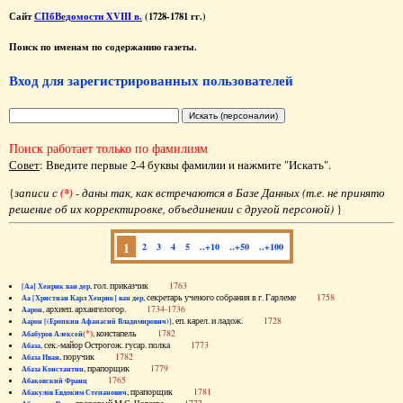
Сайт
СПбВедомости XVIII в.
(1728-1781 гг.)
Поиск по именам по содержанию газеты.
Вход для зарегистрированных пользователей
Поиск работает только по фамилиям
Совет
: Введите первые 2-4 буквы фамилии и нажмите "Искать".
{
записи с
(*)
- даны так, как встречаются в Базе Данных (т.е. не принято
решение об их корректировке, объединении с другой персоной)
}
1
2
3
4
5
..+10
..+50
..+100
, гол. приказчик
1763
[Аа] Хенрик ван дер
, секретарь ученого собрания в г. Гарлеме
1758
Аа [Христиан Карл Хенрик] ван дер
, архиеп. архангелогор.
1734-1736
Аарон
, еп. карел. и ладож.
1728
Аарон [(Еропкин Афанасий Владимирович)]
(*)
, констапель
1782
Абабуров Алексей
, сек.-майор Острогож. гусар. полка
1773
Абаза
, поручик
1782
Абаза Иван
, прапорщик
1779
Абаза Константин
1765
Абаковский Франц
, прапорщик
1781
Абакулов Евдоким Степанович