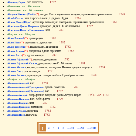
, дат. писатель
1782
Абильгор Серен
Абисаломов см. Абесаломов
Абисаломова см. Абесаломова
(*)
, солдат Смол. гарнизона, татарин, принявший православие
1749
Абкузин Никита (Танба)
, хан Киргиз-Кайсац. Средней Орды
1765
Аблай-Салтан
, артиллер. погонщик, лютеранин, принявший православие
1768
Аблеев Павел (Юрас)
, двоюрод. дядя Н.Е. Аблесимова
1782
Аблесимов Денис Петрович
, кап.
1782
Аблесимов Никита Емельянович
Аблеухов см. Облеухов
(*)
, прапорщик
1782
Аблов Василий
(*)
, сержант гв., дворянин
1782
Аблов Иван
(*)
, прапорщик, дворянин
1782
Аблов Терентий
(*)
, дворянка, вдова сержанта
1782
Аблова Агафья
(*)
, вдова майора
1782
Аблова Васса
(*)
, сержант, дворянин
1782
Аблязов Афанасий
, дворянин, сын С. Аблязова
1781
Аблязов Афанасий Силыч
, корнет, командир эскадрона Пензен. дворян. корпуса
1774
Аблязов Михаил
, ряз. помещик
1781
Аблязов Сила
, прапорщик, солдат лейб-гв. Преображ. полка
1768
Аблязов Филипп
Аболдуев см. Оболдуев
, кап.
1758
Аболешев Алексей
, орлов. помещик
1782
Аболешев Алексей Григорьевич
, кап.
1782
Аболешев Алексей [Яковлевич]
, обер-фискал подполк. ранга Астрах. порта
1751, 1765, 1782
Аболешев Андрей
, кап.-лейт. флота
1779
Аболешев Василий
, кап.
1782
Аболешев Гавриил
, помещик
1782
Аболешев Григорий
, поручик
1782
Аболешев Федор
, поручик
1782
Аболешев Яков
1
2
3
4
5
..+10
..+50
..+100