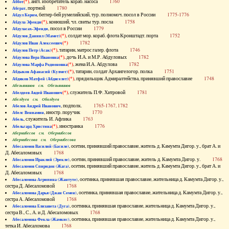
(*)
, англ. изобретатель кораб. насоса
1760
Аббот
, портной
1780
Абграт
, беглер-бей румелийский, тур. полномоч. посол в России
1775-1776
Абдул Керим
(*)
, конюший, чл. свиты тур. посла
1758
Абдула Эфенди
, посол в России
1779
Абдуласах-Эфенди
(*)
, солдат мор. кораб. флота Кронштадт. порта
1752
Абдулов Даниил (Мамет)
(*)
1782
Абдулов Иван Алексеевич
(*)
, татарин, матрос галер. флота
1746
Абдулов Петр (Асак)
(*)
, дочь И.А. и М.Р. Абдуловых
1782
Абдулова Вера Ивановна
(*)
, жена И.А. Абдулова
1782
Абдулова Марфа Родионовна
(*)
, татарин, солдат Архангелогор. полка
1751
Абдыков Афанасий (Кулмет)
(*)
, прядильщик Адмиралтейства, принявший православие
1748
Абдяков Матфей (Абдяселет)
Абезьянинов см. Обезьянинов
(*)
, служитель П.Ф. Хитровой
1781
Абелдеев Авдей Иванович
Абелдуев см. Оболдуев
, подполк.
1765-1767, 1782
Абелов Андрей Иванович
, иностр. поручик
1770
Абелс Вениамин
, служитель И. Афлика
1763
Абель
(*)
, иностранка
1776
Абельгард Христина
Абернибесов см. Обернибесов
Абернибесова см. Обернибесова
, осетин, принявший православие, житель д. Камумта Дигор. у., брат А. и
Абесаломов Василий (Басиле)
Д. Абесаломовых
1768
, осетин, принявший православие, житель д. Камумта Дигор. у.
1768
Абесаломов Ираклий (Эрекле)
, осетин, принявший православие, житель д. Камумта Дигор. у., брат А. и
Абесаломов Спиридон (Жага)
Д. Абесаломовых
1768
, осетинка, принявшая православие, жительница д. Камумта Дигор. у.,
Абесаломова Агрипина (Жантуте)
сестра Д. Абесаломовой
1768
, осетинка, принявшая православие, жительница д. Камумта Дигор. у.,
Абесаломова Дарья (Джан Семен)
сестра А. Абесаломовой
1768
, осетинка, принявшая православие, жительница д. Камумта Дигор. у.,
Абесаломова Елизавета (Дуга)
сестра В., С., А. и Д. Абесаломовых
1768
, осетинка, принявшая православие, жительница д. Камумта Дигор. у.,
Абесаломова Фекла (Жамкис)
тетка И. Абесаломова
1768